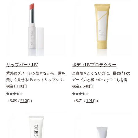
上からササッとUVカットとお直し
ジングは不要。通勤にも長時間のレ
が同時にできるお役立ちアイテムで
ジャーにも、毎日手軽にお使いいた
す。毛穴や色ムラをカバーしながら
だけます。高いUVカット力を持つ
も、素肌のような透明美肌を叶える
アイテムは本来多くのオイルが必要
秘密は「スムースヴェールパウダー
ですが、オルビス ミスターは少な
(*1)」にあります。7種の球状粉体
いオイル(*1)でも多くのUVカット成
(*2)が凹凸を埋めて、肌に薄いヴェ
分を抱え込む技術を採用しました。
ールをかけるようにカバー。さらに
さらに皮脂吸着パウダー(*2)も配
板状粉体が光を反射して、すっぴん
合。ベタつきにくいみずみずしい使
肌のようなナチュラルなツヤ感を演
用感で、塗ることでスキンケア後の
リップバームUV
ボディUVプロテクター
出します。また、皮脂を吸着する
ようなサラサラ肌が続きます。大人
紫外線ダメージを防ぎながら、唇を
全身焼きたくない方に。最強(*1)の
「あぶらとりパウダー(*3)」を配合
男性の悩み、シミ(*3)とテカリ(*4)
美しく見せるUVカットリップクリ
ガード力と極上のつけごこちを両
し、くずれ＆テカリを防いでサラサ
の両方に応えるアイテムです。*1
ーム。UV対策を忘れがちな唇に。
税込1,100円
立。“肌を整える”日焼け止め。絶対
税込2,640円
ラ肌が長時間続きます。パウダータ
自社比較*2 アクリレーツコポリマ
紫外線をカットしながら、顔色をパ
に焼きたくない方に。SPF50+・
イプながら、SPF50+・PA++++。パ
ー配合＝化粧持ち向上成分*3 日焼
ッと明るく見せるUVカットリップ
PA++++。最強(*1)のガード力を持
（3.89 /
270
件）
ウダーならではの軽いつけごこち
（3.71 /
191
件）
けによるシミ予防*4 皮脂吸着によ
です。他の部位より角層が薄くバリ
ちながら、肌を整えるスキンケア効
で、日焼け止めが苦手な方にもおす
るテカリ防止
ア機能が低い唇は、紫外線の影響で
果を持つ身体用日焼け止めです。ポ
すめです。水や汗に強いスーパーウ
乾燥を引き起こしがち。そこで
ーラ化成の特殊製法「粉体乳化」技
ォータープルーフ(*4)だから、レジ
SPF25・PA++のUVカット効果のあ
術を使っているから、汗に触れるこ
ャーにも大活躍してくれます。*1
るリップクリームで、顔だけでなく
とで粉体同士が凝集し、膜の強度が
シリカ、セルロース、窒化ホウ素配
唇もしっかりUV対策しましょう。2
アップ。こすれへの耐性も強く、