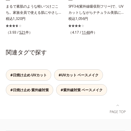
ます。※敏感肌対象パッチテスト済
人差があります。
まるで素肌のような軽いつけごこ
SPF34(紫外線吸収剤フリー)で、UV
（すべての人に皮膚刺激がおきない
ち。家族全員で使える肌にやさしい
カットしながらナチュラル美肌に。
というわけではありません）*1 ニ
UVカット。毎日使うものだから、
税込1,320円
これ1本で“小でかけ”にも、化粧下
税込1,056円
キビ・肌荒れを防ぐ*2 うるおいに
使いごこちにも、肌へのやさしさに
地としても。この1本があれば、“ち
よる透明感のある肌
もこだわりたい。そんな声に応え
ょっとそこまで”もOKなすっぴん美
（3.93 /
521
件）
（4.17 /
1148
件）
た、素肌感覚のストレスフリーな全
肌！ さまざまなダメージ(*1)からバ
身用日焼け止めです。きしみや乾燥
リアしながら、美肌を叶える顔用日
感のない気持ちのいい感触。
焼け止めです。 紫外線、近赤外
関連タグで探す
SPF30・PA+++ながら、紫外線吸収
線、大気汚染物質(*2)を含むダメー
剤は不使用。敏感ぎみな肌の方もお
ジに着目し、それらから肌を守る成
子様にも安心の、やさしい使いごこ
分を配合しました。誰の肌にもなじ
ちです。
む絶妙な色設計で、白浮きなしの明
#日焼け止め UVカット
#UVカット ベースメイク
るい自然なつや肌に。さらに超軽量
粉体を採用しているので、とっても
#日焼け止め 紫外線対策
#紫外線対策 ベースメイク
軽い付けごこち。単品でも、化粧下
地としてもご使用いただけます。ベ
タつくことなくうるおい感覚が続く
「クリームタイプ」と、みずみずし
い感触で肌に密着してくずれにくい
「ローションタイプ」の2タイプか
ら、お肌の状態に合わせてお選びい