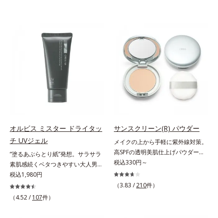
オルビス ミスター ドライタッ
サンスクリーン(R) パウダー
チ UVジェル
メイクの上から手軽に紫外線対策。
高SPFの透明美肌仕上げパウダー。
“塗るあぶらとり紙”発想。サラサラ
メイクの上から手を汚さずに紫外線
税込330円～
素肌感続くベタつきやすい大人男性
対策ができるUVカットパウダーで
肌のための日焼け止めジェル。メン
税込1,980円
す。“素肌のようななめらかな軽
ズブランド「オルビス ミスター」
（3.83 /
210
件）
さ”と“高いUVカット効果”の両立を
の日焼け止めです。SPF50+・
（4.52 /
107
件）
叶えました。持ち運びしやすいプレ
PA++++で紫外線からしっかりガー
ストタイプ。外出先でも、メイクの
ド。顔にもからだにも使え、クレン