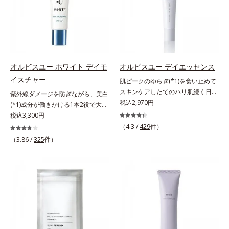
合＝セミマット肌を叶える球状と板
種類の保湿成分（加水分解コラーゲ
UVカット効果の低下を予防しま
状の粉体*2 シリカ6種類、セルロー
ン、ゲットウ葉エキス）を配合して
す。それでいて、肌にスルスルのび
ス*3 シリカ配合＝皮脂を吸着する
いるから、カサつき・くすみ(*)など
てピタッと密着するジェル感触で、
粉体*4 化粧持ち性能
の乾燥悩みも解決＆うるおい長持
毎日使いたくなる極上のつけごこ
ち。通常色は、どんな肌色にも似合
ち。さらに、塗るたびにうれしいス
うカラーで、唇を美しく魅せながら
キンケア効果も加えました。バリア
オルビスユー ホワイト デイモ
オルビスユー デイエッセンス
ケアします。マスクに色移りしにく
機能を維持する白様雪(R)エキス(*2)
イスチャー
肌ピークのゆらぎ(*1)を食い止めて
いので、気兼ねなく使えます。口紅
とアルニカ花エキス(*3)が、紫外線
スキンケアしたてのハリ肌続く日中
紫外線ダメージを防ぎながら、美白
の下地としてもおすすめです。
ダメージ(*4)にもゆらぎにくいすこ
用美容液。起床直後にピークを迎
税込2,970円
(*1)成分が働きかける1本2役で大人
やかな肌に整え、ローズヒップエキ
え、夕方から夜にかけて徐々にダウ
の肌を守りぬく。若々しく透明感の
税込3,300円
ス(*5)と浸透型コラーゲン(*6)が透
ンするハリのバイオリズムに着目し
ある美肌を構成する要素と、年齢肌
（4.3 /
429
件）
明感を引き出し、肌のハリ感をサポ
た、オルビスユーシリーズの日中用
(*2)のメラニン生成にアプローチし
（3.86 /
325
件）
ートします。スーパーウォータープ
美容液です。クチナシエキス配合の
て、明るくなめらかな肌へ導くスキ
ルーフだから、海やプールなどのア
ハリバリアエンハンサーが、肌の内
ンケアシリーズです。「オルビスユ
ウトドアでも大活躍！ 強烈な紫外
側(*2)からバリア機能にアプローチ
ー」の理論を応用し、全方位的に肌
線も跳ね除け、肌をダメージからし
して、うるおいをキープ。さらに紫
の底上げを図ります。さらに、シミ
っかりガードします。【ご使用方
外線・近赤外線・大気汚染(*3)をカ
と年齢の関係に着目。点在するシミ
法】手に適量をとり、日焼けを防ぎ
ットする成分を配合しており、外的
だけでなく、メラニンが蓄積しがち
たい部分に、塗布後すぐに少量ずつ
刺激から肌を守ります。肌の内側
な年齢肌の“メラニンメタボ(*3)”に
ムラなくのばします。顔にもご使用
(*2)と外側、両方からのWアプロー
アプローチして、澄みわたる美肌を
いただけますが、より美しい仕上が