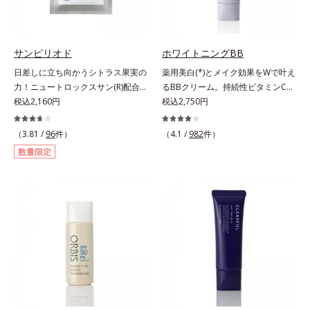
チでゆらぎ(*1)を食い止め、夕方に
目指します。*1 メラニンの生成を
りのため、顔に使用する場合は、化
かけてダウンしていくハリの低下を
抑え、シミ・ソバカスを防ぐ*2 年
粧下地のご使用をおすすめします。
予防。朝の“ピーク肌”が長時間続き
齢を重ねた肌*3 メラニンが過剰に
耐水性にすぐれておりますので、落
ます。UVカット効果と肌をトーン
生成する状態
サンピリオド
ホワイトニングBB
とすときには洗浄料やボディ用洗浄
アップさせる効果(*4)があり、朝の
料を使って、ていねいに洗い流して
日差しに立ち向かうシトラス果実の
薬用美白(*)とメイク効果をWで叶え
メイク前のスキンケアにぴったり。
ください。*1 SPF50+・PA++++ オ
力！ニュートロックスサン(R)配合の
るBBクリーム。持続性ビタミンC誘
オイルカットでベタつかないので、
ルビス サンスクリーン®内ウォータ
インナーケア(*)。果実の力で日差し
税込2,160円
導体で美白しながらくすみのない軽
税込2,750円
すぐにメイクが始められます。*1
ープルーフ効果として*2 サッカロ
に立ち向かうインナーケア(*)です。
やか美肌を長時間キープ。メイクし
乾燥など *2 角層内 *3 ちり・ほこ
ミセス/ハトムギ種子発酵液配合＝
強い紫外線が降り注ぐ南スペイン産
ながら日中美白(*)効果も発揮する、
（3.81 /
96
件）
り等 *4 メイクアップ効果による
（4.1 /
982
件）
保湿成分*3 保湿成分*4 乾燥など*5
のシトラスとローズマリーから抽出
薬用美白BBクリームです。BBとし
数量限定
カニナバラ果実エキス配合＝保湿成
した話題の成分、「ニュートロック
ては珍しく、持続性ビタミンC誘導
分*6 加水分解コラーゲン配合＝保
スサン(R)」を配合。10年以上の研
体の配合に成功しました。“薬用美
湿成分
究を重ねており、多くの国で実績の
白美容液に色をつける”製法で生ま
ある夏のケア成分です。さらに夏の
れたBBだから、塗るだけで日中も
ケアで有名なPLエキスと、欠かせな
美白効果を発揮。さらに肌のくすみ
い美容成分ビタミンCもプラス。独
をパッと飛ばし、皮脂テカを防ぎな
自の製法でサポートします。飲むだ
がら明るい肌を長時間キープしま
けのケアなので、夏対策にありがち
す。これ1つで、美白美容液・日焼
な不快感やストレスは無し！ 時短
け止め・化粧下地・ファンデ―ショ
ケアにもなるため、忙しい方にもお
ン・コンシーラー・パウダーを兼ね
すすめです。夏を快適に過ごすため
る1本6役。時短メイクが叶います。