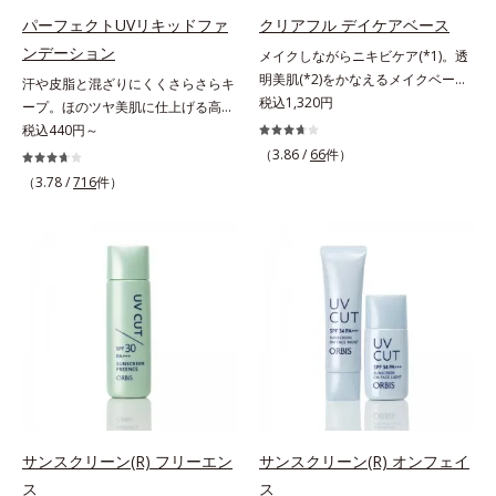
に早速、毎日2粒（目安）の新習慣
* メラニンの生成を抑え、シミ・ソ
パーフェクトUVリキッドファ
クリアフル デイケアベース
を始めましょう。* 紫外線などによ
バカスを防ぐ
ンデーション
メイクしながらニキビケア(*1)。透
り失われるビタミンCを中心とした
明美肌(*2)をかなえるメイクベー
汗や皮脂と混ざりにくくさらさらキ
栄養成分の補給
ス。ニキビがあると、メイクはニキ
税込1,320円
ープ。ほのツヤ美肌に仕上げる高
ビに良くないのではないかと心配に
SPFファンデ。SPF50・PA++++で紫
税込440円～
なりがち。しかし何も塗らないと、
外線を強力カットしながら、さらさ
（3.86 /
66
件）
刺激に弱いニキビ肌を紫外線にさら
ら美肌が10時間(*)続くリキッドフ
（3.78 /
716
件）
してしまうことに……。クリアフル
ァンデーションです。汗・皮脂がフ
デイケアベースは、ニキビケア(*1)
ァンデと混ざらず放出されること
できる新発想のメイク下地。スキン
で、時間が経ってもくすみにくく、
ケアシリーズと同様のニキビケア成
くずれにくく、軽やかにピタッとフ
分を配合した肌にやさしい処方なの
ィット。まるでつけたてのような美
で、“ニキビをケアしたい”と“肌をキ
肌をキープします。またドーナツ型
レイに見せたい”が同時に叶えられ
の粉体を採用したことで、より多く
ます。ピンク味のあるベージュ色
均一に光を拡散することを実現。毛
で、塗るとくすみがさっと払われ、
穴やシミの目立ちにくい“ほのツヤ
肌が自然とトーンアップ。しっとり
美肌”に仕上げます。ウォータープ
とした美しい仕上がりが続きます。
ルーフテスト済で、アウトドアにも
SPF28・PA+++で、ニキビ肌を紫外
おすすめです。* 10時間化粧持ちデ
サンスクリーン(R) フリーエン
サンスクリーン(R) オンフェイ
線ダメージからもしっかりガードし
ータ取得済（当社調べ）効果には個
ス
ス