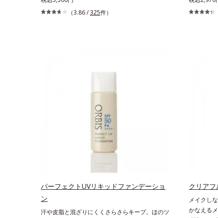
(*2)のメラニン生成にアプローチして、明るくな
ハリのバイ
（3.86 /
325
件）
めらかな肌へ導くスキンケアシリーズです。「オ
リーズの日
ルビスユー」の理論を応用し、全方位的に肌の底
のハリバリ
上げを図ります。さらに、シミと年齢の関係に着
バリア機能
目。点在するシミだけでなく、メラニンが蓄積し
プ。さらに
がちな年齢肌の“メラニンメタボ(*3)”にアプロー
ットする成
チして、澄みわたる美肌を目指します。*1 メラ
守ります。
ニンの生成を抑え、シミ・ソバカスを防ぐ*2 年
プローチで
齢を重ねた肌*3 メラニンが過剰に生成する状態
ダウンして
肌”が長時
ンアップさ
スキンケア
ないので、
燥など *2
アップ効果
パーフェクトUVリキッドファンデーショ
クリアフ
ン
メイクしなが
かなえるメ
汗や皮脂と混ざりにくくさらさらキープ。ほのツ