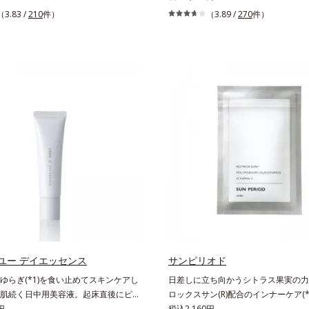
のようななめらかな軽さ”と“高いUVカ
るく見せるUVカットリップです。他
（3.83 /
210
件）
（3.89 /
270
件）
の両立を叶えました。持ち運びしやす
角層が薄くバリア機能が低い唇は、紫
タイプ。外出先でも、メイクの上から
で乾燥を引き起こしがち。そこでSPF2
Vカットとお直しが同時にできるお役
PA++のUVカット効果のあるリップ
ムです。毛穴や色ムラをカバーしなが
顔だけでなく唇もしっかりUV対策し
のような透明美肌を叶える秘密は「ス
種類の保湿成分（加水分解コラーゲン
ールパウダー(*1)」にあります。7種
葉エキス）を配合しているから、カサ
(*2)が凹凸を埋めて、肌に薄いヴェー
み(*)などの乾燥悩みも解決＆うるお
ようにカバー。さらに板状粉体が光を
通常色は、どんな肌色にも似合うカラ
すっぴん肌のようなナチュラルなツヤ
美しく魅せながらケアします。マスク
ます。また、皮脂を吸着する「あぶら
にくいので、気兼ねなく使えます。口
ー(*3)」を配合し、くずれ＆テカリを
してもおすすめです。
サラ肌が長時間続きます。パウダータ
SPF50+・PA++++。パウダーならで
けごこちで、日焼け止めが苦手な方に
です。水や汗に強いスーパーウォータ
(*4)だから、レジャーにも大活躍して
*1 シリカ、セルロース、窒化ホウ素
ユー デイエッセンス
サンピリオド
マット肌を叶える球状と板状の粉体
ゆらぎ(*1)を食い止めてスキンケアし
日差しに立ち向かうシトラス果実の力
カ6種類、セルロース*3 シリカ配合＝皮
肌続く日中用美容液。起床直後にピー
ロックスサン(R)配合のインナーケア(
る粉体*4 化粧持ち性能
夕方から夜にかけて徐々にダウンする
円
力で日差しに立ち向かうインナーケア(
税込2,160円