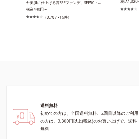
はニキビに
税込1,320
ヤ美肌に仕上げる高SPFファンデ。SPF50・
ち。しかし
PA++++で紫外線を強力カットしながら、さらさ
税込440円～
を紫外線に
ら美肌が10時間(*)続くリキッドファンデーショ
（3.78 /
716
件）
ル デイケ
ンです。汗・皮脂がファンデと混ざらず放出され
想のメイク
ることで、時間が経ってもくすみにくく、くずれ
キビケア成
にくく、軽やかにピタッとフィット。まるでつけ
で、“ニキ
たてのような美肌をキープします。またドーナツ
い”が同時
型の粉体を採用したことで、より多く均一に光を
ジュ色で、
拡散することを実現。毛穴やシミの目立ちにく
然とトーン
い“ほのツヤ美肌”に仕上げます。ウォータープル
りが続きま
ーフテスト済で、アウトドアにもおすすめです。
外線ダメー
* 10時間化粧持ちデータ取得済（当社調べ）効果
感肌対象パ
には個人差があります。
がおきない
ビ・肌荒れ
る肌
送料無料
初めての方は、全国送料無料、2回目以降のご利用
の方は、3,300円以上(税込)のお買い上げで、送料
無料