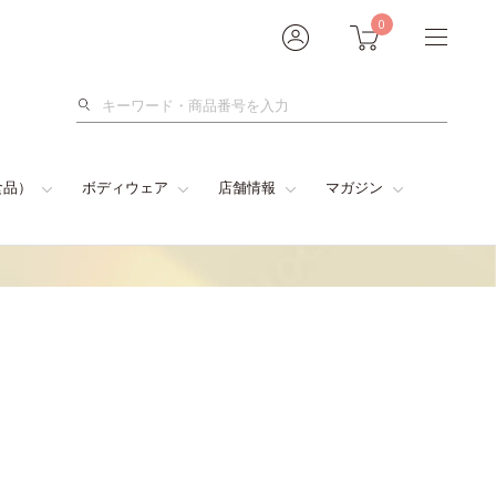
0
検
索
食品）
ボディウェア
店舗情報
マガジン