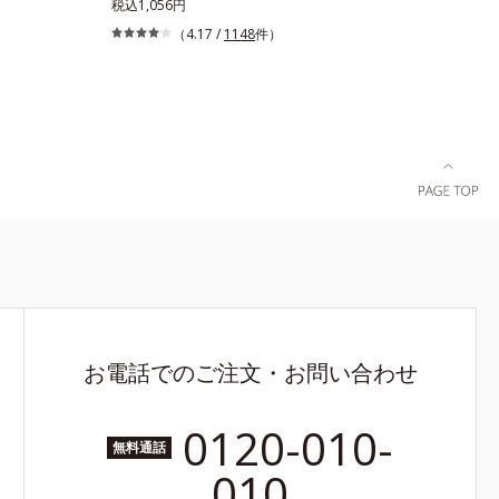
さにもこだ
も、化粧下地としても。この1本があれば、“ちょ
税込1,056円
覚のストレ
っとそこまで”もOKなすっぴん美肌！ さまざまな
（4.17 /
1148
件）
しみや乾燥
ダメージ(*1)からバリアしながら、美肌を叶える
A+++なが
顔用日焼け止めです。 紫外線、近赤外線、大気
な肌の方も
汚染物質(*2)を含むダメージに着目し、それらか
ちです。
ら肌を守る成分を配合しました。誰の肌にもなじ
む絶妙な色設計で、白浮きなしの明るい自然なつ
や肌に。さらに超軽量粉体を採用しているので、
とっても軽い付けごこち。単品でも、化粧下地と
してもご使用いただけます。ベタつくことなくう
るおい感覚が続く「クリームタイプ」と、みずみ
ずしい感触で肌に密着してくずれにくい「ローシ
ョンタイプ」の2タイプから、お肌の状態に合わ
せてお選びいただけます。*1 紫外線や空気中の
ほこりなどのダメージ*2 空気中のちり・ほこり
お電話でのご注文・お問い合わせ
0120-010-
無料通話
010