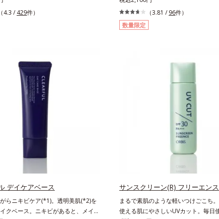
オリズムに着目した、オルビスユーシ
強い紫外線が降り注ぐ南スペイン産の
（4.3 /
429
件）
（3.81 /
96
件）
中用美容液です。クチナシエキス配合
ローズマリーから抽出した話題の成分
数量限定
アエンハンサーが、肌の内側(*2)から
トロックスサン(R)」を配合。10年以
にアプローチして、うるおいをキー
重ねており、多くの国で実績のある夏
紫外線・近赤外線・大気汚染(*3)をカ
です。さらに夏のケアで有名なPLエ
分を配合しており、外的刺激から肌を
かせない美容成分ビタミンCもプラス
肌の内側(*2)と外側、両方からのWア
法でサポートします。飲むだけのケア
ゆらぎ(*1)を食い止め、夕方にかけて
対策にありがちな不快感やストレスは
いくハリの低下を予防。朝の“ピーク
短ケアにもなるため、忙しい方にもお
間続きます。UVカット効果と肌をトー
す。夏を快適に過ごすために早速、毎
せる効果(*4)があり、朝のメイク前の
安）の新習慣を始めましょう。* 紫
にぴったり。オイルカットでベタつか
り失われるビタミンCを中心とした栄
すぐにメイクが始められます。*1 乾
給
 角層内 *3 ちり・ほこり等 *4 メイク
による
ル デイケアベース
サンスクリーン(R) フリーエンス
らニキビケア(*1)。透明美肌(*2)を
まるで素肌のような軽いつけごこち。
イクベース。ニキビがあると、メイク
使える肌にやさしいUVカット。毎日