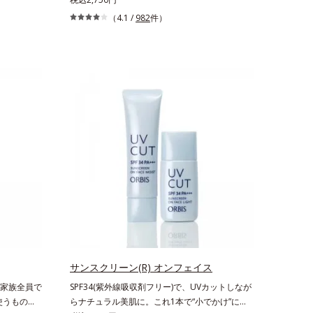
化粧下地のご使用をおすすめします。耐水性にす
シトラスと
がら日中美白(*)効果も発揮する、薬用美白BBク
（4.1 /
982
件）
ぐれておりますので、落とすときには洗浄料やボ
、「ニュー
リームです。BBとしては珍しく、持続性ビタミ
ディ用洗浄料を使って、ていねいに洗い流してく
上の研究を
ンC誘導体の配合に成功しました。“薬用美白美容
ださい。*1 SPF50+・PA++++ オルビス サンスク
のケア成分
液に色をつける”製法で生まれたBBだから、塗る
リーン®内ウォータープルーフ効果として*2 サ
キスと、欠
だけで日中も美白効果を発揮。さらに肌のくすみ
ッカロミセス/ハトムギ種子発酵液配合＝保湿成
。独自の製
をパッと飛ばし、皮脂テカを防ぎながら明るい肌
分*3 保湿成分*4 乾燥など*5 カニナバラ果実エ
なので、夏
を長時間キープします。これ1つで、美白美容
キス配合＝保湿成分*6 加水分解コラーゲン配合
無し！ 時
液・日焼け止め・化粧下地・ファンデ―ション・
＝保湿成分
すすめで
コンシーラー・パウダーを兼ねる1本6役。時短
日2粒（目
メイクが叶います。* メラニンの生成を抑え、シ
外線などによ
ミ・ソバカスを防ぐ
養成分の補
サンスクリーン(R) オンフェイス
家族全員で
SPF34(紫外線吸収剤フリー)で、UVカットしなが
使うものだ
らナチュラル美肌に。これ1本で“小でかけ”に