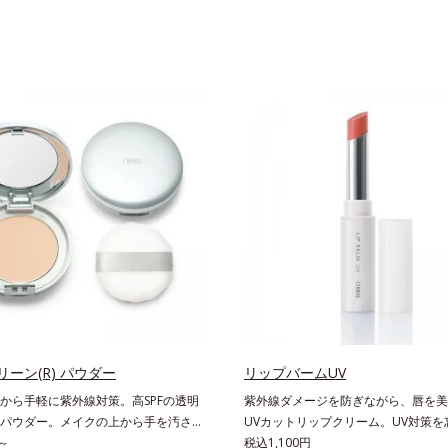
ーン(R) パウダー
リップバームUV
から手軽に紫外線対策。高SPFの透明
紫外線ダメージを防ぎながら、唇を美
パウダー。メイクの上から手を汚さず
UVカットリップクリーム。UV対策を
策ができるUVカットパウダーで
～
唇に。紫外線をカットしながら、顔色
税込1,100円