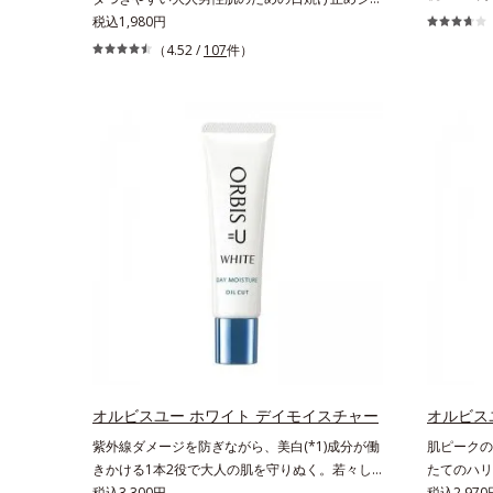
す。“素肌
ル。メンズブランド「オルビス ミスター」の日
税込1,980円
ット効果”
焼け止めです。SPF50+・PA++++で紫外線からし
（4.52 /
107
件）
いプレスト
っかりガード。顔にもからだにも使え、クレンジ
ササッとU
ングは不要。通勤にも長時間のレジャーにも、毎
立ちアイテ
日手軽にお使いいただけます。高いUVカット力
らも、素肌
を持つアイテムは本来多くのオイルが必要です
ムースヴェ
が、オルビス ミスターは少ないオイル(*1)でも多
の球状粉体
くのUVカット成分を抱え込む技術を採用しまし
ルをかける
た。さらに皮脂吸着パウダー(*2)も配合。ベタつ
反射して、
きにくいみずみずしい使用感で、塗ることでスキ
感を演出し
ンケア後のようなサラサラ肌が続きます。大人男
とりパウダ
性の悩み、シミ(*3)とテカリ(*4)の両方に応える
防いでサラ
アイテムです。*1 自社比較*2 アクリレーツコポ
イプながら、
リマー配合＝化粧持ち向上成分*3 日焼けによる
はの軽いつ
シミ予防*4 皮脂吸着によるテカリ防止
もおすすめ
ープルーフ
くれます。
オルビスユー ホワイト デイモイスチャー
オルビス
配合＝セミ
紫外線ダメージを防ぎながら、美白(*1)成分が働
肌ピークの
*2 シリ
きかける1本2役で大人の肌を守りぬく。若々し
たてのハリ
脂を吸着す
く透明感のある美肌を構成する要素と、年齢肌
税込3,300円
クを迎え、
税込2,970