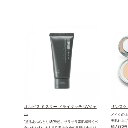
オルビス ミスター ドライタッチ UVジェ
サンスクリ
ル
メイクの上
美肌仕上げ
“塗るあぶらとり紙”発想。サラサラ素肌感続くベ
に紫外線対
税込330円
タつきやすい大人男性肌のための日焼け止めジェ