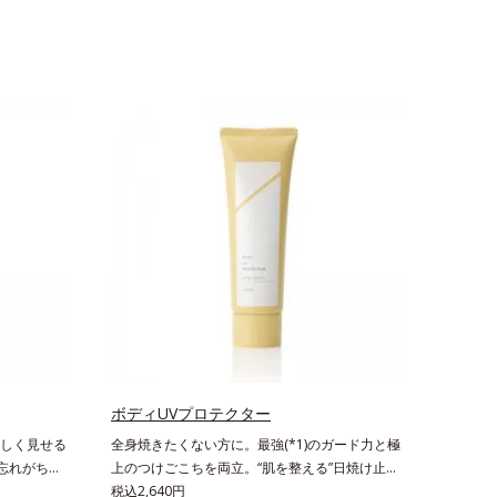
ボディUVプロテクター
しく見せる
全身焼きたくない方に。最強(*1)のガード力と極
忘れがちな
上のつけごこちを両立。“肌を整える”日焼け止
をパッと明
め。絶対に焼きたくない方に。SPF50+・
税込2,640円