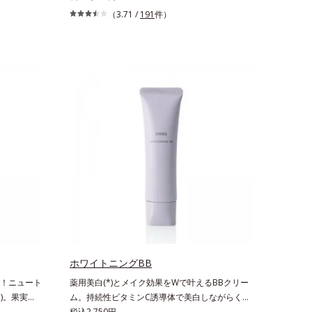
の部位より
PA++++。最強(*1)のガード力を持ちながら、肌
（3.71 /
191
件）
外線の影響
を整えるスキンケア効果を持つ身体用日焼け止め
5・
です。ポーラ化成の特殊製法「粉体乳化」技術を
クリームで、
使っているから、汗に触れることで粉体同士が凝
ましょう。2
集し、膜の強度がアップ。こすれへの耐性も強
、ゲットウ
く、UVカット効果の低下を予防します。それで
つき・くす
いて、肌にスルスルのびてピタッと密着するジェ
い長持ち。
ル感触で、毎日使いたくなる極上のつけごこち。
ーで、唇を
さらに、塗るたびにうれしいスキンケア効果も加
に色移りし
えました。バリア機能を維持する白様雪(R)エキ
紅の下地と
ス(*2)とアルニカ花エキス(*3)が、紫外線ダメー
ジ(*4)にもゆらぎにくいすこやかな肌に整え、ロ
ーズヒップエキス(*5)と浸透型コラーゲン(*6)が
透明感を引き出し、肌のハリ感をサポートしま
す。スーパーウォータープルーフだから、海やプ
ールなどのアウトドアでも大活躍！ 強烈な紫外
線も跳ね除け、肌をダメージからしっかりガード
します。【ご使用方法】手に適量をとり、日焼け
ホワイトニングBB
を防ぎたい部分に、塗布後すぐに少量ずつムラな
！ニュート
薬用美白(*)とメイク効果をWで叶えるBBクリー
くのばします。顔にもご使用いただけますが、よ
*)。果実の
ム。持続性ビタミンC誘導体で美白しながらくす
り美しい仕上がりのため、顔に使用する場合は、
*)です。
みのない軽やか美肌を長時間キープ。メイクしな
税込2,750円