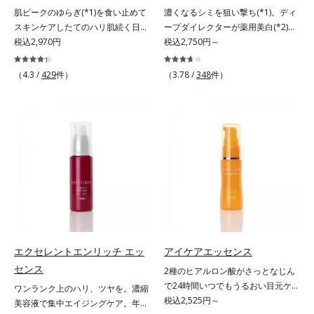
※敏感肌対象パッチテスト済（すべ
肌ピークのゆらぎ(*1)を食い止めて
濃くなるシミを狙い撃ち(*1)。ディ
キメを整え、ブライトニングフィル
ての人に皮膚刺激がおきないという
スキンケアしたてのハリ肌続く日中
ープダイレクターが薬用美白(*2)成
ター(*6)が光をコントロールして目
わけではありません）※アレルギー
用美容液。起床直後にピークを迎
税込2,970円
分を、肌の奥深く(*3)まで効かせる
税込2,750円～
元のくすみを払い、透明感のある目
テスト済＝全ての方にアレルギーが
え、夕方から夜にかけて徐々にダウ
美容液。しつこいシミの原因“詰ま
元へ整えます。メイクの上からでも
おきないということではありません
ンするハリのバイオリズムに着目し
りメラニン(*1)”の生成を抑え、透明
ＯＫだから、メイク直しのついでに
※ノンコメドジェニックテスト済＝
（4.3 /
429
件）
（3.78 /
348
件）
た、オルビスユーシリーズの日中用
感あふれる輝く肌を目指す、薬用美
スティックをササッとすべらせるだ
すべての人にコメド（ニキビのも
美容液です。クチナシエキス配合の
白(*2)美容液です。シミがある部分
けで、ほんのり血色感をONしてハ
と）ができないというわけではあり
ハリバリアエンハンサーが、肌の内
は肌のターンオーバーが低下し、メ
イライト効果も。お疲れ目元がスッ
ません
側(*2)からバリア機能にアプローチ
ラニンが肌の奥(*3)で詰まっている
キリします。スキンケアにもメイク
して、うるおいをキープ。さらに紫
状態であることに着目。肌の奥の詰
直しにも使える、デジタルデバイス
外線・近赤外線・大気汚染(*3)をカ
まりにダイレクトに働きかける処方
が手放せない私たちにぴったりのア
ットする成分を配合しており、外的
を採用しました。ディープダイレク
イテムです。*1 肌の乾燥、キメの
刺激から肌を守ります。肌の内側
ター（ヒメフウロエキス、スターフ
乱れ*2 メイク効果による*3 乾燥に
(*2)と外側、両方からのWアプロー
ルーツ葉エキス）が詰まりメラニン
よる*4 マッサージ効果による*5 乾
チでゆらぎ(*1)を食い止め、夕方に
の生成を抑制し、浸透(*4)パワーで
燥によるくすみをケアする植物性保
かけてダウンしていくハリの低下を
美白成分・速効性ビタミンC誘導体
湿成分*6 ブライトニングフィルタ
予防。朝の“ピーク肌”が長時間続き
などの成分をシミの元へ届けます。
ー（酸化チタン、シリカ、マイカ、
エクセレントエンリッチ エッ
アイケアエッセンス
ます。UVカット効果と肌をトーン
みずみずしくスーッと浸透し後肌は
酸化鉄、トリメトキシシリルジメチ
センス
2種のヒアルロン酸がさっとなじん
アップさせる効果(*4)があり、朝の
サラッとしているから、どのスキン
コン）= 仕上がり向上粉体
で24時間いつでもうるおい目元ケ
ワンランク上のハリ、ツヤを。濃縮
メイク前のスキンケアにぴったり。
ケアとも相性抜群。一年中気持ちよ
ア。メイクの上からもプラスオン
税込2,525円～
美容液で集中エイジングケア。年齢
オイルカットでベタつかないので、
く使える使用感です。*1 過剰に生