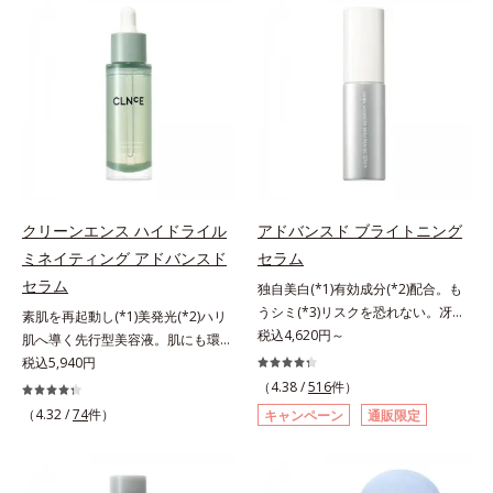
有効成分「ナイアシンアミド」の浸
(*2)の2種の成分が深いうるおいを
透スピードがアップ(*5)し、浸透し
与え、湧き上がるようなハリ感を呼
にくい大人肌の深く(*3)まで素早く
び覚まします。ハリ膜がのび広が
届けます。真皮のコラーゲン産生を
り、肌表面にピン！としたハリ感を
促進し、年齢とともに刻まれる深い
与え、さらに疑似セラミド(*3)が角
悩みのシワを改善しながら、過剰な
層の隙間に浸透(*4)。夜のスキンケ
メラニン生成を防ぎ未来のシミ・ソ
アの最後にプラスすることで乾燥に
バカスを予防します。さらに独自研
よる小ジワを目立たなくし、ハリ感
究に基づいた浸透型ハリ保湿成分
みなぎる目元を目指します。*1 レ
(*6)で大人肌にハリ感をプラス。す
チノール配合＝保湿成分*2 パルミ
クリーンエンス ハイドライル
アドバンスド ブライトニング
るっと伸び広がるテクスチャー
トイルトリペプチド－5配合＝保湿
ミネイティング アドバンスド
セラム
で、"顔全体にご使用いただける設
成分*3 ラウロイルグルタミン酸ジ
セラム
独自美白(*1)有効成分(*2)配合。も
計"。見えているシワはもちろん、
（フィトステリル/オクチルドデシ
うシミ(*3)リスクを恐れない。冴え
自分では気づきにくい死角のシワの
素肌を再起動し(*1)美発光(*2)ハリ
ル）配合＝保湿成分*4 角層まで
わたる透明美肌(*4)へ。先端肌科学
税込4,620円～
改善にも効果を発揮します。*1 メ
肌へ導く先行型美容液。肌にも環境
が導く、透明感あふれる輝き(*4)
ラニンの生成を抑え、シミ・ソバカ
にも、いいことを——。
税込5,940円
へ。今の自分の肌も未来の肌もあき
スを防ぐ*2 ナイアシンアミド（有
「CLEANENCE（クリーンエン
（4.38 /
516
件）
らめない、自分史上最高の冴えわた
効成分）、水添大豆リン脂質、フィ
ス）」が目指すのは、まっさらな素
（4.32 /
74
件）
キャンペーン
通販限定
る透明美肌(*4)を目指すには、美肌
トステロール、水（基剤）、
肌と地球へのやさしさ。間引きされ
の阻害要因となるうるおい不足やシ
BG（保湿）*3 角層まで*4 K石けん
た花や実、副産物など、本来は廃棄
ミを予防するお手入れを続けること
素地、ホホバアルコール、トリステ
されるはずだった原料や資源を「ア