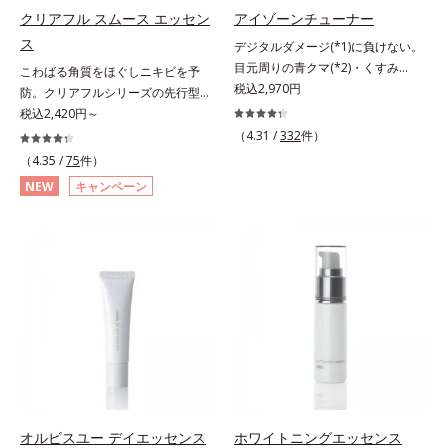
洗顔後にまろやかな感触のミルクで
クリアフル スムース エッセン
アイゾーンチューナー
やさしくふき取るだけで、ごわつき
ス
デジタルダメージ(*1)に負けない。
のない、みずみずしいやわ肌を実現
目元周りの青クマ(*2)・くすみ
こわばる角質をほぐしニキビを予
します。 * 糖化する前の古くなった
(*3)・乾燥をケアする目元用スティ
税込2,970円
防。クリアフルシリーズの先行型美
角層をふき取り、やわらかい肌を保
ック状美容液。目元周りにあらわれ
容液。くり返しニキビの根本原因と
税込2,420円～
つこと。
る青クマ(*2)・くすみ(*3)・乾燥
毛穴の両方にアプローチする、薬用
（4.31 /
332
件）
に。メイクの上からでも使える目元
ニキビスキンケア「クリアフルシリ
（4.35 /
75
件）
用スティック状美容液です。今や手
ーズ」の先行型美容液です。こわば
NEW
キャンペーン
放せない存在となったPCやスマー
った角質をやわらかくほぐし、毛穴
トフォンなどのデジタルデバイス。
詰まりの起こりにくいなめらかな肌
その液晶画面が発するブルーライト
へ。化粧水の肌なじみをサポート
を浴び続けると、目元周りには青ク
し、すっとなじむ素直な肌を目指し
マ・くすみ・乾燥が……。そこでデ
ます。またクリアフルシリーズに配
ジタルダメージの根本原因に着目
合されているのと同じ、5種の和漢
し、目元スッキリ(*4)・くすみケ
植物由来成分や「ナノVCショット
ア・ハイライト効果と、1本で3つの
カプセル」を採用。化粧水前に塗る
機能を兼ね備えた目元用美容液を開
だけの簡単ケアで、ゴワつきや肌荒
発しました。保湿成分×マッサージ
れ、ニキビを予防します。【ご使用
効果で目元の巡りをスムーズにし、
ステップ】洗顔の後、化粧水の前に
乾燥をケアして目元スッキリ。さら
お使いいただく先行型美容液です。
オルビスユー デイエッセンス
ホワイトニングエッセンス
にワイルドタイムエキス(*5)が肌の