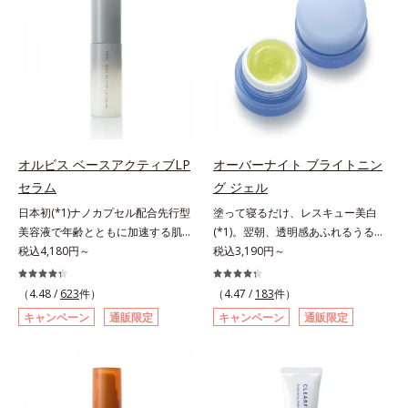
が大切だと考えました。そこで、ポ
アリン酸デカグリセリル（基剤）*5
ップサイクル（そのまま再利用する
ーラ・オルビスグループ独自の美白
角層の範囲内における自社従来品処
のではなく、商品としての価値を高
(*1)有効成分「m-ピクセノール（デ
方との比較*6 ドクダミエキス、シ
めるような加工を行う）」。不要と
クスパンテノールW）」を配合。シ
クロヘキサンジカルボン酸ビスエト
されるものを生まれ変わらせて新し
ミの原因になると考えられる“メラ
キシジグリコール（保湿）＜使用量
いパワーを引き出し、サイエンスの
ニンの塊”を居座らせない(*1)、粉砕
目安＞パール1粒程度＜ご使用ステ
力でまっさらな素肌へと導くクリー
と排出サポート(*5)の2ステップで
ップ＞洗顔料 ⇒ 化粧水 ⇒ ザ リン
ンビューティブランドです。
メラニンの蓄積を抑え、シミ・ソバ
クルセラム ⇒ 保湿液＜1商品あたり
カスを防ぎます。さらに、「アルテ
の使用回数＞通常サイズ：約90回
オルビス ベースアクティブLP
オーバーナイト ブライトニン
アネスレ(*6)」を配合し、うるおい
（1.5ヵ月程度）ラージサイズ：約
セラム
グ ジェル
に満ちた自分本来の澄み渡るような
180回（3ヵ月程度）各商品の詳し
日本初(*1)ナノカプセル配合先行型
塗って寝るだけ、レスキュー美白
透明感を目指します。手に取った
い情報は商品ページをご覧くださ
美容液で年齢とともに加速する肌悩
(*1)。翌朝、透明感あふれるうるぷ
時、なじませた時、後肌、と3段階
い。・BEAUTY夏祭りは、こちら
み(*2)にブレーキを。スキンケアの
税込4,180円～
る肌を叶える、お守り涼感ジェルパ
税込3,190円～
に変化するテクスチャーは、肌にす
打ち止め感に。年齢とともに加速す
ック。紫外線を浴びた日の夜は、ひ
ばやくなじみ、毎日の美白ケアを楽
る肌悩み(*2)にブレーキをかけ、化
んやり気持ちいいジェルでお肌をレ
しくする使いごこちを叶えました。
（4.48 /
623
件）
（4.47 /
183
件）
粧水前の土台(*3)づくりで、うるお
スキュー！ メラニンの産生指令が
*1 メラニンの蓄積を抑え、シミ・
キャンペーン
通販限定
キャンペーン
通販限定
いに満ち満ちた内側から弾むような
活発になる夜の肌環境に着目して、
ソバカスを防ぐ*2 デクスパンテノ
ハリ肌へ。化粧水は二度塗りしない
塗って眠るだけの簡単ケアで“潤白
ールW*3 これからできるシミのこ
と不安…。いろいろケアしているの
(*2)ツヤ肌”へと整える夜用ジェルパ
と*4 うるおいによる透明感のある
に、あと一歩肌悩みが晴れない…。
ックです。ぷるぷるジェルを肌にの
肌*5 ターンオーバーを促進して、
そんな大人の肌悩みにアプローチす
せると、シートマスクのようにピタ
メラニンの塊を微細化すること*6