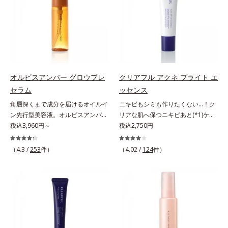
る先行型美容液です。日本初(*1)、
ッと密着。水ハリ膜が肌のうるおい
アルテアエキス配合＝保湿成分各商
毛穴約1/1000ナノサイズの極小カ
をキープしながら、やわらかさをア
品の詳しい情報は商品ページをご覧
プセルの表面は肌になじみやすい構
ップ。美白(*1)と保湿の両方にアプ
ください。・BEAUTY夏祭りは、こ
造(*4)。内包した美容成分(*5)の浸
ローチする「トラネキサム酸-
ちら
透をサポートし、角層すみずみをう
SG(*3)」、肌荒れや日焼けによる肌
るおいで満たします。さらに“うる
のほてりを予防する「グリチルリチ
おいの通り道”を作って化粧水のな
ン酸ジカリウム(*4)」など、たっぷ
オルビスアンバー グロウプレ
クリアフル アクネ ブライト エ
じみ感をUP。化粧水前に使うこと
りの保湿成分が浸透しやすい肌環境
セラム
ッセンス
で、普段の化粧水の手ごたえをより
を叶えます。はじめはピタッと密着
角層深くまで成分を届けるオイルイ
ニキビもシミも作りたくない…！ク
実感できる、しっとり整った肌状態
するテクスチャーは、肌になじむご
ン先行型美容液。オルビスアンバー
リアな肌へ保つニキビあと(*1)ケア
へ。化粧水前に2プッシュ使うだけ
とにもっちり質感に、最後はなめら
は、いつも⾃然体で美しくありたい
税込3,960円～
(*2)美容液。クリアな肌へ保つ、ニ
税込2,750円
で、うるおいのすき間にぐんぐん入
かな水膜へと3変化。普段の保湿液
と願う⼤⼈世代に寄り添うブランド
キビあと(*1)ケア(*2)美容液です。
り込み、うるおいで満ち満ちたハリ
をこのジェルにおきかえて塗って眠
です。年齢印象研究に基づいた肌サ
ニキビあとをケアしてシミを予防す
のある美肌へと整えます。*1 クチ
るだけで、うるおいながらもベタつ
（4.3 /
253
件）
（4.02 /
124
件）
イエンスで、複合的なお悩みにアプ
ることで、つるんと均一な美肌に整
ナシ果実エキス、ハトムギ種子エキ
かず、透明感のあるうるぷる肌へと
ローチ。大人世代の肌に向き合い、
えます。3種類のビタミンＣ誘導体
ス、ユズ果実エキス、水添レシチ
リカバリーします。*1 メラニンの
手軽なお手入れで賢いケアを。ライ
(*3)でシミとソバカスを防ぎ、和漢
ン、フィトステロールズ、（Ｃ１２
生成を抑え、シミ・ソバカスを防ぐ
フスタイルになじむ、若々しい印象
植物由来成分とコラーゲンでニキ
－２０）アルキルグルコシドの組み
*2 美白（メラニンの生成を抑え、
(*1)作りのサポートをします。オル
ビ・肌荒れ予防と保湿にアプローチ
合わせが初（2023年4月 Mintel社デ
シミ・ソバカスを防ぐ）と保湿のこ
ビスアンバー グロウプレセラムオ
します。こっくりテクスチャーが肌
ータベースによる当社調べ）*2 う
と*3 明るく澄んだ肌を目指す保湿
イルイン先⾏型美容液「オルビスア
の上でほぐれてするっとなじみ、ベ
るおい不足など*3 お手入れのファ
成分と、メラニンの生成を抑え、シ