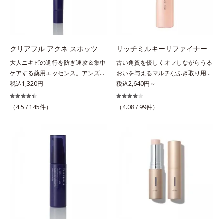
ンバー グロウプレセラム」は、オ
タつかず、みずみずしさとなめらか
ーストステップのこと*4 細胞間脂
ミ・ソバカスを防ぐ美白有効成分を
イル成分(*2)が肌に素早くなじみ、
さあふれるすこやかな肌に整えま
質に類似した構造*5 保湿成分
組み合わせた複合成分*4 グリチル
肌をやわらかくしながら角層まで浸
す。気になるスポットにご使用くだ
リチン酸2K各商品の詳しい情報は商
透。ADセラミドミックスが肌をす
さい。*1 ニキビあととは、色素沈
品ページをご覧ください。・
こやかに整え、うるおいを蓄える肌
着のある肌ではなく、ニキビが治っ
BEAUTY夏祭りは、こちら
クリアフル アクネ スポッツ
リッチミルキーリファイナー
へと導きます。洗顔後すぐに使うこ
たあとの健常な状態に戻った肌のこ
大人ニキビの進行を防ぎ速攻＆集中
古い角質を優しくオフしながらうる
とで、あとのオールインワンクリー
とです。*2 日焼けによるメラニン
ケアする薬用エッセンス。アンズ果
おいを与えるマルチなふき取り用美
ムの肌なじみを高め、うるおいとツ
の生成を抑え、シミ・ソバカスを防
汁が角層をやわらかくほぐして、毛
税込1,320円
容液。ごわつき、黄ぐすみなど、さ
税込2,640円～
ヤのある肌を叶えます。*1 肌にハ
ぐ。ニキビ・肌荒れを防ぐ。保湿ケ
穴づまりを防ぎ、薬用成分を素早く
まざまな年齢肌悩みに関わる角層の
リを与え若々しい印象*2 スクワラ
アのこと。*3 L-アスコルビン酸 2-
浸透させます。さらにイオウ、グリ
糖化。角層が糖化する前に(*)やさし
（4.5 /
145
件）
（4.08 /
99
件）
ン、トリ（カプリル酸／カプリン
グルコシド、リン酸L-アスコルビン
チルリチン酸ジカリウムがニキビ、
くほぐしてオフし、リッチなうるお
酸）グリセリル＝肌をやわらかくほ
酸Mg、3-0-エチルアスコルビン酸
肌荒れを防ぎ、すこやかな肌に整え
いを届ける、欲張りな大人のための
ぐす複合成分
ます。気になる部分にピタッと密着
角質ケアです。古くなった角層をオ
する半透明ジェルタイプです。ま
イル成分が優しくほぐしてからふき
た、メイクの上からでもご使用いた
取り、美容保湿成分のリッチメドウ
だけます。
スイートとユズセラミドがうるおい
を届けると、くもりのないクリアな
肌に。さらにうるおいをキャッチし
て蓄える水性ヴェールを肌の上に形
成することで、次に使う化粧水のな
じみがアップします。週に2～3回、