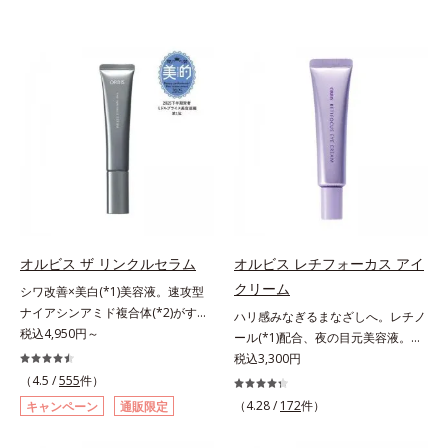
オルビス ザ リンクルセラム
オルビス レチフォーカス アイ
クリーム
シワ改善×美白(*1)美容液。速攻型
ナイアシンアミド複合体(*2)がすば
ハリ感みなぎるまなざしへ。レチノ
やく浸透(*3)。ピンと、パッと。大
税込4,950円～
ール(*1)配合、夜の目元美容液。オ
人の肌にハリ感を。シワ改善×美白
ルビスの目元技術を結集し、ハリ感
税込3,300円
(*1)美容液。ポーラ化成 研究所の独
みなぎるまなざしへ。レチノール
（4.5 /
555
件）
自研究で見出した、速攻型ナイアシ
(*1)配合の目元美容液です。目元悩
（4.28 /
172
件）
キャンペーン
通販限定
ンアミド複合体(*2)と浸透サポート
みをマルチにケアするレチノール
成分(*4)を配合。シワ改善・美白の
と、ハリ感をサポートするペプチド