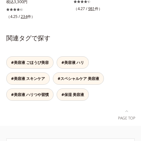
OK。「目元がカサつく、ハリがな
を重ねた肌に、濃縮エッセンスがさ
税込3,300円
すぐにメイクが始められます。*1
成されたメラニン *2 メラニンの生
い、疲れて見える・・・」目元を見
らにワンランク上のエイジングケア
（4.27 /
981
件）
乾燥など *2 角層内 *3 ちり・ほこ
成を抑え、シミ・ソバカスを防ぐ*3
てドキッとした事はありませんか？
(*)を。ハリ、ツヤを集中ケアする保
り等 *4 メイクアップ効果による
（4.25 /
234
件）
メラノサイト*4 角層まで
目元は顔の中で一番皮膚が薄く、と
湿成分・ローヤルゼリーとコラーゲ
てもデリケート。乾燥しやすく、エ
ンをリッチに配合。みずみずしい感
イジングサインが最初に出やすい部
触の美容液が角層のすみずみまで浸
関連タグで探す
分といわれています。アイケアエッ
透し、肌はもっちり、やわらか。角
センスは、メイク前にもメイクの上
層への浸透を高めるには、化粧水で
からでも24時間使える美容液です。
整えた後、保湿ジェルを使用する前
2種類のヒアルロン酸が肌の外と内
に使うのが効果的。より積極的な集
#美容液 ごほうび美容
#美容液 ハリ
から贅沢保湿。肌に素早くなじみ、
中エイジングケアで、もっちりとし
ここちよく肌を整えます。無油分だ
た、つややかな肌に出合えます。*
#美容液 スキンケア
#スペシャルケア 美容液
からこそ実現できたべたつかない使
年齢に応じたお手入れのこと
いごこちで、つけた瞬間から、うる
おいとハリ感のある肌へ。目元はも
#美容液 ハリつや習慣
#保湿 美容液
ちろん、乾燥が気になる小鼻や口元
などにもお勧めです。