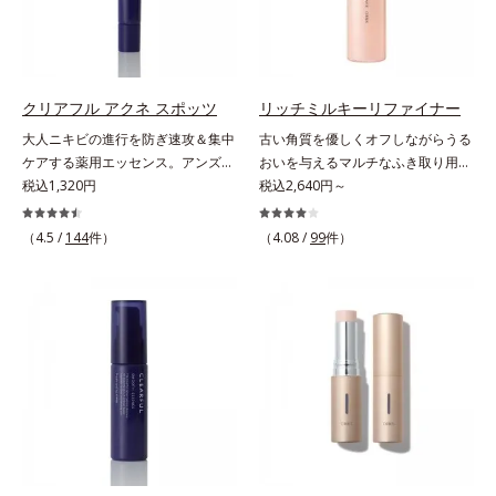
ンバー グロウプレセラム」は、オ
タつかず、みずみずしさとなめらか
ーストステップのこと*4 細胞間脂
ミ・ソバカスを防ぐ美白有効成分を
イル成分(*2)が肌に素早くなじみ、
さあふれるすこやかな肌に整えま
質に類似した構造*5 保湿成分
組み合わせた複合成分*4 グリチル
肌をやわらかくしながら角層まで浸
す。気になるスポットにご使用くだ
リチン酸2K各商品の詳しい情報は商
透。ADセラミドミックスが肌をす
さい。*1 ニキビあととは、色素沈
品ページをご覧ください。・
こやかに整え、うるおいを蓄える肌
着のある肌ではなく、ニキビが治っ
BEAUTY夏祭りは、こちら
クリアフル アクネ スポッツ
リッチミルキーリファイナー
へと導きます。洗顔後すぐに使うこ
たあとの健常な状態に戻った肌のこ
大人ニキビの進行を防ぎ速攻＆集中
古い角質を優しくオフしながらうる
とで、あとのオールインワンクリー
とです。*2 日焼けによるメラニン
ケアする薬用エッセンス。アンズ果
おいを与えるマルチなふき取り用美
ムの肌なじみを高め、うるおいとツ
の生成を抑え、シミ・ソバカスを防
汁が角層をやわらかくほぐして、毛
税込1,320円
容液。ごわつき、黄ぐすみなど、さ
税込2,640円～
ヤのある肌を叶えます。*1 肌にハ
ぐ。ニキビ・肌荒れを防ぐ。保湿ケ
穴づまりを防ぎ、薬用成分を素早く
まざまな年齢肌悩みに関わる角層の
リを与え若々しい印象*2 スクワラ
アのこと。*3 L-アスコルビン酸 2-
浸透させます。さらにイオウ、グリ
糖化。角層が糖化する前に(*)やさし
（4.5 /
144
件）
（4.08 /
99
件）
ン、トリ（カプリル酸／カプリン
グルコシド、リン酸L-アスコルビン
チルリチン酸ジカリウムがニキビ、
くほぐしてオフし、リッチなうるお
酸）グリセリル＝肌をやわらかくほ
酸Mg、3-0-エチルアスコルビン酸
肌荒れを防ぎ、すこやかな肌に整え
いを届ける、欲張りな大人のための
ぐす複合成分
ます。気になる部分にピタッと密着
角質ケアです。古くなった角層をオ
する半透明ジェルタイプです。ま
イル成分が優しくほぐしてからふき
た、メイクの上からでもご使用いた
取り、美容保湿成分のリッチメドウ
だけます。
スイートとユズセラミドがうるおい
を届けると、くもりのないクリアな
肌に。さらにうるおいをキャッチし
て蓄える水性ヴェールを肌の上に形
成することで、次に使う化粧水のな
じみがアップします。週に2～3回、