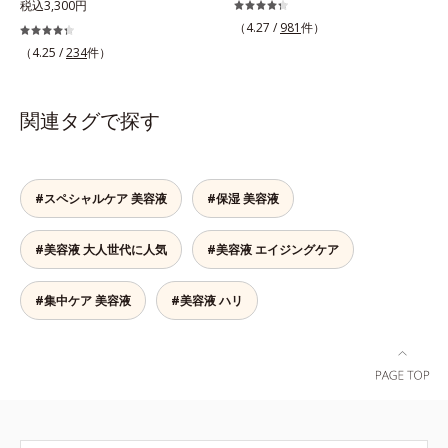
OK。「目元がカサつく、ハリがな
を重ねた肌に、濃縮エッセンスがさ
税込3,300円
すぐにメイクが始められます。*1
成されたメラニン *2 メラニンの生
い、疲れて見える・・・」目元を見
らにワンランク上のエイジングケア
（4.27 /
981
件）
乾燥など *2 角層内 *3 ちり・ほこ
成を抑え、シミ・ソバカスを防ぐ*3
てドキッとした事はありませんか？
(*)を。ハリ、ツヤを集中ケアする保
り等 *4 メイクアップ効果による
（4.25 /
234
件）
メラノサイト*4 角層まで
目元は顔の中で一番皮膚が薄く、と
湿成分・ローヤルゼリーとコラーゲ
てもデリケート。乾燥しやすく、エ
ンをリッチに配合。みずみずしい感
イジングサインが最初に出やすい部
触の美容液が角層のすみずみまで浸
関連タグで探す
分といわれています。アイケアエッ
透し、肌はもっちり、やわらか。角
センスは、メイク前にもメイクの上
層への浸透を高めるには、化粧水で
からでも24時間使える美容液です。
整えた後、保湿ジェルを使用する前
2種類のヒアルロン酸が肌の外と内
に使うのが効果的。より積極的な集
#スペシャルケア 美容液
#保湿 美容液
から贅沢保湿。肌に素早くなじみ、
中エイジングケアで、もっちりとし
ここちよく肌を整えます。無油分だ
た、つややかな肌に出合えます。*
#美容液 大人世代に人気
#美容液 エイジングケア
からこそ実現できたべたつかない使
年齢に応じたお手入れのこと
いごこちで、つけた瞬間から、うる
おいとハリ感のある肌へ。目元はも
#集中ケア 美容液
#美容液 ハリ
ちろん、乾燥が気になる小鼻や口元
などにもお勧めです。