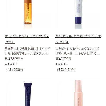
る先行型美容液です。日本初(*1)、
ッと密着。水ハリ膜が肌のうるおい
アルテアエキス配合＝保湿成分各商
毛穴約1/1000ナノサイズの極小カ
をキープしながら、やわらかさをア
品の詳しい情報は商品ページをご覧
プセルの表面は肌になじみやすい構
ップ。美白(*1)と保湿の両方にアプ
ください。・BEAUTY夏祭りは、こ
造(*4)。内包した美容成分(*5)の浸
ローチする「トラネキサム酸-
ちら
透をサポートし、角層すみずみをう
SG(*3)」、肌荒れや日焼けによる肌
るおいで満たします。さらに“うる
のほてりを予防する「グリチルリチ
おいの通り道”を作って化粧水のな
ン酸ジカリウム(*4)」など、たっぷ
オルビスアンバー グロウプレ
クリアフル アクネ ブライト エ
じみ感をUP。化粧水前に使うこと
りの保湿成分が浸透しやすい肌環境
セラム
ッセンス
で、普段の化粧水の手ごたえをより
を叶えます。はじめはピタッと密着
角層深くまで成分を届けるオイルイ
ニキビもシミも作りたくない…！ク
実感できる、しっとり整った肌状態
するテクスチャーは、肌になじむご
ン先行型美容液。オルビスアンバー
リアな肌へ保つニキビあと(*1)ケア
へ。化粧水前に2プッシュ使うだけ
とにもっちり質感に、最後はなめら
は、いつも⾃然体で美しくありたい
税込3,960円～
(*2)美容液。クリアな肌へ保つ、ニ
税込2,750円
で、うるおいのすき間にぐんぐん入
かな水膜へと3変化。普段の保湿液
と願う⼤⼈世代に寄り添うブランド
キビあと(*1)ケア(*2)美容液です。
り込み、うるおいで満ち満ちたハリ
をこのジェルにおきかえて塗って眠
です。年齢印象研究に基づいた肌サ
ニキビあとをケアしてシミを予防す
のある美肌へと整えます。*1 クチ
るだけで、うるおいながらもベタつ
（4.3 /
252
件）
（4.02 /
124
件）
イエンスで、複合的なお悩みにアプ
ることで、つるんと均一な美肌に整
ナシ果実エキス、ハトムギ種子エキ
かず、透明感のあるうるぷる肌へと
ローチ。大人世代の肌に向き合い、
えます。3種類のビタミンＣ誘導体
ス、ユズ果実エキス、水添レシチ
リカバリーします。*1 メラニンの
手軽なお手入れで賢いケアを。ライ
(*3)でシミとソバカスを防ぎ、和漢
ン、フィトステロールズ、（Ｃ１２
生成を抑え、シミ・ソバカスを防ぐ
フスタイルになじむ、若々しい印象
植物由来成分とコラーゲンでニキ
－２０）アルキルグルコシドの組み
*2 美白（メラニンの生成を抑え、
(*1)作りのサポートをします。オル
ビ・肌荒れ予防と保湿にアプローチ
合わせが初（2023年4月 Mintel社デ
シミ・ソバカスを防ぐ）と保湿のこ
ビスアンバー グロウプレセラムオ
します。こっくりテクスチャーが肌
ータベースによる当社調べ）*2 う
と*3 明るく澄んだ肌を目指す保湿
イルイン先⾏型美容液「オルビスア
の上でほぐれてするっとなじみ、ベ
るおい不足など*3 お手入れのファ
成分と、メラニンの生成を抑え、シ