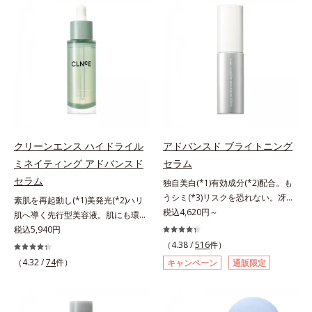
有効成分「ナイアシンアミド」の浸
(*2)の2種の成分が深いうるおいを
透スピードがアップ(*5)し、浸透し
与え、湧き上がるようなハリ感を呼
にくい大人肌の深く(*3)まで素早く
び覚まします。ハリ膜がのび広が
届けます。真皮のコラーゲン産生を
り、肌表面にピン！としたハリ感を
促進し、年齢とともに刻まれる深い
与え、さらに疑似セラミド(*3)が角
悩みのシワを改善しながら、過剰な
層の隙間に浸透(*4)。夜のスキンケ
メラニン生成を防ぎ未来のシミ・ソ
アの最後にプラスすることで乾燥に
バカスを予防します。さらに独自研
よる小ジワを目立たなくし、ハリ感
究に基づいた浸透型ハリ保湿成分
みなぎる目元を目指します。*1 レ
(*6)で大人肌にハリ感をプラス。す
チノール配合＝保湿成分*2 パルミ
クリーンエンス ハイドライル
アドバンスド ブライトニング
るっと伸び広がるテクスチャー
トイルトリペプチド－5配合＝保湿
ミネイティング アドバンスド
セラム
で、"顔全体にご使用いただける設
成分*3 ラウロイルグルタミン酸ジ
セラム
独自美白(*1)有効成分(*2)配合。も
計"。見えているシワはもちろん、
（フィトステリル/オクチルドデシ
うシミ(*3)リスクを恐れない。冴え
自分では気づきにくい死角のシワの
素肌を再起動し(*1)美発光(*2)ハリ
ル）配合＝保湿成分*4 角層まで
わたる透明美肌(*4)へ。先端肌科学
税込4,620円～
改善にも効果を発揮します。*1 メ
肌へ導く先行型美容液。肌にも環境
が導く、透明感あふれる輝き(*4)
ラニンの生成を抑え、シミ・ソバカ
にも、いいことを——。
税込5,940円
へ。今の自分の肌も未来の肌もあき
スを防ぐ*2 ナイアシンアミド（有
「CLEANENCE（クリーンエン
（4.38 /
516
件）
らめない、自分史上最高の冴えわた
効成分）、水添大豆リン脂質、フィ
ス）」が目指すのは、まっさらな素
（4.32 /
74
件）
キャンペーン
通販限定
る透明美肌(*4)を目指すには、美肌
トステロール、水（基剤）、
肌と地球へのやさしさ。間引きされ
の阻害要因となるうるおい不足やシ
BG（保湿）*3 角層まで*4 K石けん
た花や実、副産物など、本来は廃棄
ミを予防するお手入れを続けること
素地、ホホバアルコール、トリステ
されるはずだった原料や資源を「ア