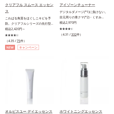
洗顔後にまろやかな感触のミルクで
クリアフル スムース エッセン
アイゾーンチューナー
やさしくふき取るだけで、ごわつき
ス
デジタルダメージ(*1)に負けない。
のない、みずみずしいやわ肌を実現
目元周りの青クマ(*2)・くすみ
こわばる角質をほぐしニキビを予
します。 * 糖化する前の古くなった
(*3)・乾燥をケアする目元用スティ
税込2,970円
防。クリアフルシリーズの先行型美
角層をふき取り、やわらかい肌を保
ック状美容液。目元周りにあらわれ
容液。くり返しニキビの根本原因と
税込2,420円～
つこと。
る青クマ(*2)・くすみ(*3)・乾燥
毛穴の両方にアプローチする、薬用
（4.31 /
332
件）
に。メイクの上からでも使える目元
ニキビスキンケア「クリアフルシリ
（4.35 /
75
件）
用スティック状美容液です。今や手
ーズ」の先行型美容液です。こわば
NEW
キャンペーン
放せない存在となったPCやスマー
った角質をやわらかくほぐし、毛穴
トフォンなどのデジタルデバイス。
詰まりの起こりにくいなめらかな肌
その液晶画面が発するブルーライト
へ。化粧水の肌なじみをサポート
を浴び続けると、目元周りには青ク
し、すっとなじむ素直な肌を目指し
マ・くすみ・乾燥が……。そこでデ
ます。またクリアフルシリーズに配
ジタルダメージの根本原因に着目
合されているのと同じ、5種の和漢
し、目元スッキリ(*4)・くすみケ
植物由来成分や「ナノVCショット
ア・ハイライト効果と、1本で3つの
カプセル」を採用。化粧水前に塗る
機能を兼ね備えた目元用美容液を開
だけの簡単ケアで、ゴワつきや肌荒
発しました。保湿成分×マッサージ
れ、ニキビを予防します。【ご使用
効果で目元の巡りをスムーズにし、
ステップ】洗顔の後、化粧水の前に
乾燥をケアして目元スッキリ。さら
お使いいただく先行型美容液です。
オルビスユー デイエッセンス
ホワイトニングエッセンス
にワイルドタイムエキス(*5)が肌の