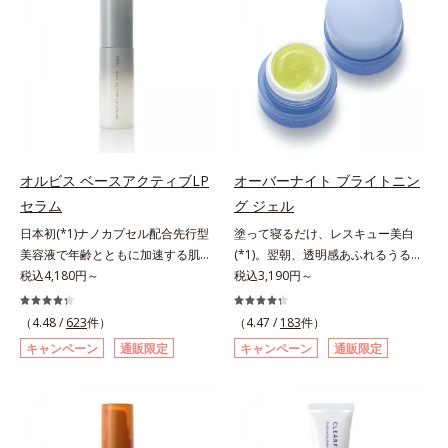
が大切だと考えました。そこで、ポ
アリン酸デカグリセリル（基剤）*5
ップサイクル（そのまま再利用する
ーラ・オルビスグループ独自の美白
角層の範囲内における自社従来品処
のではなく、商品としての価値を高
(*1)有効成分「m-ピクセノール（デ
方との比較*6 ドクダミエキス、シ
めるような加工を行う）」。不要と
クスパンテノールW）」を配合。シ
クロヘキサンジカルボン酸ビスエト
されるものを生まれ変わらせて新し
ミの原因になると考えられる“メラ
キシジグリコール（保湿）＜使用量
いパワーを引き出し、サイエンスの
ニンの塊”を居座らせない(*1)、粉砕
目安＞パール1粒程度＜ご使用ステ
力でまっさらな素肌へと導くクリー
と排出サポート(*5)の2ステップで
ップ＞洗顔料 ⇒ 化粧水 ⇒ ザ リン
ンビューティブランドです。
メラニンの蓄積を抑え、シミ・ソバ
クルセラム ⇒ 保湿液＜1商品あたり
カスを防ぎます。さらに、「アルテ
の使用回数＞通常サイズ：約90回
オルビス ベースアクティブLP
オーバーナイト ブライトニン
アネスレ(*6)」を配合し、うるおい
（1.5ヵ月程度）ラージサイズ：約
セラム
グ ジェル
に満ちた自分本来の澄み渡るような
180回（3ヵ月程度）各商品の詳し
日本初(*1)ナノカプセル配合先行型
塗って寝るだけ、レスキュー美白
透明感を目指します。手に取った
い情報は商品ページをご覧くださ
美容液で年齢とともに加速する肌悩
(*1)。翌朝、透明感あふれるうるぷ
時、なじませた時、後肌、と3段階
い。・BEAUTY夏祭りは、こちら
み(*2)にブレーキを。スキンケアの
税込4,180円～
る肌を叶える、お守り涼感ジェルパ
税込3,190円～
に変化するテクスチャーは、肌にす
打ち止め感に。年齢とともに加速す
ック。紫外線を浴びた日の夜は、ひ
ばやくなじみ、毎日の美白ケアを楽
る肌悩み(*2)にブレーキをかけ、化
んやり気持ちいいジェルでお肌をレ
しくする使いごこちを叶えました。
（4.48 /
623
件）
（4.47 /
183
件）
粧水前の土台(*3)づくりで、うるお
スキュー！ メラニンの産生指令が
*1 メラニンの蓄積を抑え、シミ・
キャンペーン
通販限定
キャンペーン
通販限定
いに満ち満ちた内側から弾むような
活発になる夜の肌環境に着目して、
ソバカスを防ぐ*2 デクスパンテノ
ハリ肌へ。化粧水は二度塗りしない
塗って眠るだけの簡単ケアで“潤白
ールW*3 これからできるシミのこ
と不安…。いろいろケアしているの
(*2)ツヤ肌”へと整える夜用ジェルパ
と*4 うるおいによる透明感のある
に、あと一歩肌悩みが晴れない…。
ックです。ぷるぷるジェルを肌にの
肌*5 ターンオーバーを促進して、
そんな大人の肌悩みにアプローチす
せると、シートマスクのようにピタ
メラニンの塊を微細化すること*6