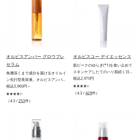
が大切だと考えました。そこで、ポ
に、あと一歩肌悩みが晴れない…。
アリン酸デカグリセリル（基剤）*5
ーラ・オルビスグループ独自の美白
そんな大人の肌悩みにアプローチす
角層の範囲内における自社従来品処
(*1)有効成分「m-ピクセノール（デ
る先行型美容液です。日本初(*1)、
方との比較*6 ドクダミエキス、シ
クスパンテノールW）」を配合。シ
毛穴約1/1000ナノサイズの極小カ
クロヘキサンジカルボン酸ビスエト
ミの原因になると考えられる“メラ
プセルの表面は肌になじみやすい構
キシジグリコール（保湿）＜使用量
ニンの塊”を居座らせない(*1)、粉砕
造(*4)。内包した美容成分(*5)の浸
目安＞パール1粒程度＜ご使用ステ
と排出サポート(*5)の2ステップで
透をサポートし、角層すみずみをう
ップ＞洗顔料 ⇒ 化粧水 ⇒ ザ リン
メラニンの蓄積を抑え、シミ・ソバ
るおいで満たします。さらに“うる
クルセラム ⇒ 保湿液＜1商品あたり
カスを防ぎます。さらに、「アルテ
おいの通り道”を作って化粧水のな
の使用回数＞通常サイズ：約90回
オルビスアンバー グロウプレ
オルビスユー デイエッセンス
アネスレ(*6)」を配合し、うるおい
じみ感をUP。化粧水前に使うこと
（1.5ヵ月程度）ラージサイズ：約
セラム
肌ピークのゆらぎ(*1)を食い止めて
に満ちた自分本来の澄み渡るような
で、普段の化粧水の手ごたえをより
180回（3ヵ月程度）各商品の詳し
スキンケアしたてのハリ肌続く日中
角層深くまで成分を届けるオイルイ
透明感を目指します。手に取った
実感できる、しっとり整った肌状態
い情報は商品ページをご覧くださ
用美容液。起床直後にピークを迎
税込2,970円
ン先行型美容液。オルビスアンバー
時、なじませた時、後肌、と3段階
へ。化粧水前に2プッシュ使うだけ
い。・BEAUTY夏祭りは、こちら
え、夕方から夜にかけて徐々にダウ
は、いつも⾃然体で美しくありたい
税込3,960円～
に変化するテクスチャーは、肌にす
で、うるおいのすき間にぐんぐん入
ンするハリのバイオリズムに着目し
と願う⼤⼈世代に寄り添うブランド
ばやくなじみ、毎日の美白ケアを楽
り込み、うるおいで満ち満ちたハリ
（4.3 /
429
件）
た、オルビスユーシリーズの日中用
です。年齢印象研究に基づいた肌サ
しくする使いごこちを叶えました。
のある美肌へと整えます。*1 クチ
（4.3 /
253
件）
美容液です。クチナシエキス配合の
イエンスで、複合的なお悩みにアプ
*1 メラニンの蓄積を抑え、シミ・
ナシ果実エキス、ハトムギ種子エキ
ハリバリアエンハンサーが、肌の内
ローチ。大人世代の肌に向き合い、
ソバカスを防ぐ*2 デクスパンテノ
ス、ユズ果実エキス、水添レシチ
側(*2)からバリア機能にアプローチ
手軽なお手入れで賢いケアを。ライ
ールW*3 これからできるシミのこ
ン、フィトステロールズ、（Ｃ１２
して、うるおいをキープ。さらに紫
フスタイルになじむ、若々しい印象
と*4 うるおいによる透明感のある
－２０）アルキルグルコシドの組み
外線・近赤外線・大気汚染(*3)をカ
(*1)作りのサポートをします。オル
肌*5 ターンオーバーを促進して、
合わせが初（2023年4月 Mintel社デ
ットする成分を配合しており、外的
ビスアンバー グロウプレセラムオ
メラニンの塊を微細化すること*6
ータベースによる当社調べ）*2 う