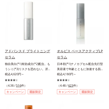
有効成分「ナイアシンアミド」の浸
(*2)の2種の成分が深いうるおいを
透スピードがアップ(*5)し、浸透し
与え、湧き上がるようなハリ感を呼
にくい大人肌の深く(*3)まで素早く
び覚まします。ハリ膜がのび広が
届けます。真皮のコラーゲン産生を
り、肌表面にピン！としたハリ感を
促進し、年齢とともに刻まれる深い
与え、さらに疑似セラミド(*3)が角
悩みのシワを改善しながら、過剰な
層の隙間に浸透(*4)。夜のスキンケ
メラニン生成を防ぎ未来のシミ・ソ
アの最後にプラスすることで乾燥に
バカスを予防します。さらに独自研
よる小ジワを目立たなくし、ハリ感
究に基づいた浸透型ハリ保湿成分
みなぎる目元を目指します。*1 レ
(*6)で大人肌にハリ感をプラス。す
チノール配合＝保湿成分*2 パルミ
アドバンスド ブライトニング
オルビス ベースアクティブLP
るっと伸び広がるテクスチャー
トイルトリペプチド－5配合＝保湿
セラム
セラム
で、"顔全体にご使用いただける設
成分*3 ラウロイルグルタミン酸ジ
独自美白(*1)有効成分(*2)配合。も
日本初(*1)ナノカプセル配合先行型
計"。見えているシワはもちろん、
（フィトステリル/オクチルドデシ
うシミ(*3)リスクを恐れない。冴え
美容液で年齢とともに加速する肌悩
自分では気づきにくい死角のシワの
ル）配合＝保湿成分*4 角層まで
わたる透明美肌(*4)へ。先端肌科学
税込4,620円～
み(*2)にブレーキを。スキンケアの
税込4,180円～
改善にも効果を発揮します。*1 メ
が導く、透明感あふれる輝き(*4)
打ち止め感に。年齢とともに加速す
ラニンの生成を抑え、シミ・ソバカ
へ。今の自分の肌も未来の肌もあき
る肌悩み(*2)にブレーキをかけ、化
スを防ぐ*2 ナイアシンアミド（有
（4.38 /
516
件）
（4.48 /
623
件）
らめない、自分史上最高の冴えわた
粧水前の土台(*3)づくりで、うるお
効成分）、水添大豆リン脂質、フィ
キャンペーン
通販限定
キャンペーン
通販限定
る透明美肌(*4)を目指すには、美肌
いに満ち満ちた内側から弾むような
トステロール、水（基剤）、
の阻害要因となるうるおい不足やシ
ハリ肌へ。化粧水は二度塗りしない
BG（保湿）*3 角層まで*4 K石けん
ミを予防するお手入れを続けること
と不安…。いろいろケアしているの
素地、ホホバアルコール、トリステ