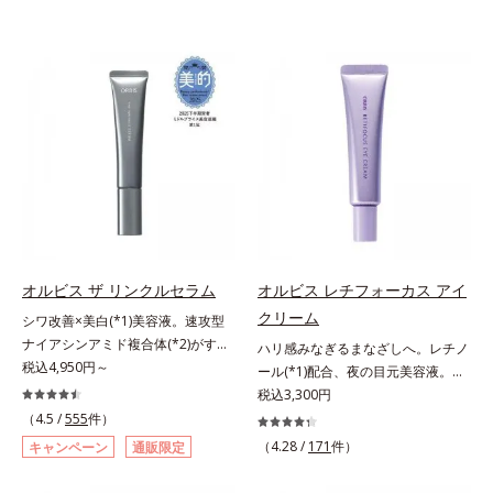
オルビス ザ リンクルセラム
オルビス レチフォーカス アイ
クリーム
シワ改善×美白(*1)美容液。速攻型
ナイアシンアミド複合体(*2)がすば
ハリ感みなぎるまなざしへ。レチノ
やく浸透(*3)。ピンと、パッと。大
税込4,950円～
ール(*1)配合、夜の目元美容液。オ
人の肌にハリ感を。シワ改善×美白
ルビスの目元技術を結集し、ハリ感
税込3,300円
(*1)美容液。ポーラ化成 研究所の独
みなぎるまなざしへ。レチノール
（4.5 /
555
件）
自研究で見出した、速攻型ナイアシ
(*1)配合の目元美容液です。目元悩
（4.28 /
171
件）
キャンペーン
通販限定
ンアミド複合体(*2)と浸透サポート
みをマルチにケアするレチノール
成分(*4)を配合。シワ改善・美白の
と、ハリ感をサポートするペプチド