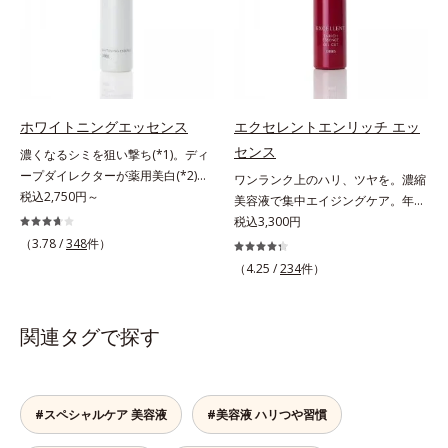
刺激から肌を守ります。肌の内側
イルイン先⾏型美容液「オルビスア
アルテアエキス配合＝保湿成分各商
るおい不足など*3 お手入れのファ
(*2)と外側、両方からのWアプロー
ンバー グロウプレセラム」は、オ
品の詳しい情報は商品ページをご覧
ーストステップのこと*4 細胞間脂
チでゆらぎ(*1)を食い止め、夕方に
イル成分(*2)が肌に素早くなじみ、
ください。・BEAUTY夏祭りは、こ
質に類似した構造*5 保湿成分
かけてダウンしていくハリの低下を
肌をやわらかくしながら角層まで浸
ちら
予防。朝の“ピーク肌”が長時間続き
透。ADセラミドミックスが肌をす
ます。UVカット効果と肌をトーン
こやかに整え、うるおいを蓄える肌
ホワイトニングエッセンス
エクセレントエンリッチ エッ
アップさせる効果(*4)があり、朝の
へと導きます。洗顔後すぐに使うこ
センス
濃くなるシミを狙い撃ち(*1)。ディ
メイク前のスキンケアにぴったり。
とで、あとのオールインワンクリー
ープダイレクターが薬用美白(*2)成
ワンランク上のハリ、ツヤを。濃縮
オイルカットでベタつかないので、
ムの肌なじみを高め、うるおいとツ
分を、肌の奥深く(*3)まで効かせる
税込2,750円～
美容液で集中エイジングケア。年齢
すぐにメイクが始められます。*1
ヤのある肌を叶えます。*1 肌にハ
美容液。しつこいシミの原因“詰ま
を重ねた肌に、濃縮エッセンスがさ
税込3,300円
乾燥など *2 角層内 *3 ちり・ほこ
リを与え若々しい印象*2 スクワラ
りメラニン(*1)”の生成を抑え、透明
らにワンランク上のエイジングケア
（3.78 /
348
件）
り等 *4 メイクアップ効果による
ン、トリ（カプリル酸／カプリン
感あふれる輝く肌を目指す、薬用美
(*)を。ハリ、ツヤを集中ケアする保
酸）グリセリル＝肌をやわらかくほ
（4.25 /
234
件）
白(*2)美容液です。シミがある部分
湿成分・ローヤルゼリーとコラーゲ
ぐす複合成分
は肌のターンオーバーが低下し、メ
ンをリッチに配合。みずみずしい感
ラニンが肌の奥(*3)で詰まっている
触の美容液が角層のすみずみまで浸
関連タグで探す
状態であることに着目。肌の奥の詰
透し、肌はもっちり、やわらか。角
まりにダイレクトに働きかける処方
層への浸透を高めるには、化粧水で
を採用しました。ディープダイレク
整えた後、保湿ジェルを使用する前
ター（ヒメフウロエキス、スターフ
に使うのが効果的。より積極的な集
#スペシャルケア 美容液
#美容液 ハリつや習慣
ルーツ葉エキス）が詰まりメラニン
中エイジングケアで、もっちりとし