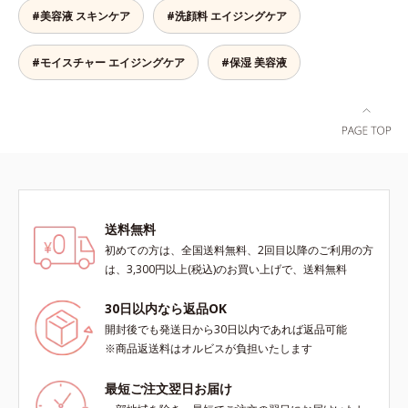
の生成を抑制し、浸透(*4)パワーで
た、つややかな肌に出合えます。*
#美容液 スキンケア
#洗顔料 エイジングケア
美白成分・速効性ビタミンC誘導体
年齢に応じたお手入れのこと
などの成分をシミの元へ届けます。
みずみずしくスーッと浸透し後肌は
#モイスチャー エイジングケア
#保湿 美容液
サラッとしているから、どのスキン
ケアとも相性抜群。一年中気持ちよ
く使える使用感です。*1 過剰に生
成されたメラニン *2 メラニンの生
成を抑え、シミ・ソバカスを防ぐ*3
メラノサイト*4 角層まで
送料無料
初めての方は、全国送料無料、2回目以降のご利用の方
は、3,300円以上(税込)のお買い上げで、送料無料
30日以内なら返品OK
開封後でも発送日から30日以内であれば返品可能
※商品返送料はオルビスが負担いたします
最短ご注文翌日お届け