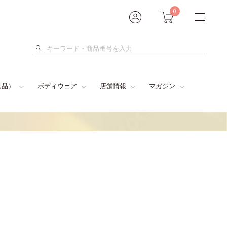
0
検
索
食品）
ボディウェア
店舗情報
マガジン