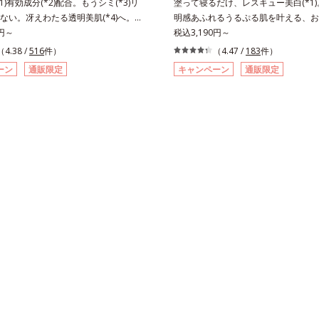
1)有効成分(*2)配合。もうシミ(*3)リ
塗って寝るだけ、レスキュー美白(*1
ない。冴えわたる透明美肌(*4)へ。先
明感あふれるうるぷる肌を叶える、お
導く、透明感あふれる輝き(*4)へ。今
0円～
ェルパック。紫外線を浴びた日の夜は
税込3,190円～
も未来の肌もあきらめない、自分史上
気持ちいいジェルでお肌をレスキュー
（4.38 /
516
件）
（4.47 /
183
件）
わたる透明美肌(*4)を目指すには、美
ンの産生指令が活発になる夜の肌環境
ーン
通販限定
キャンペーン
通販限定
因となるうるおい不足やシミを予防す
て、塗って眠るだけの簡単ケアで“潤白(
を続けることが大切だと考えました。
肌”へと整える夜用ジェルパックです
ーラ・オルビスグループ独自の美白
ジェルを肌にのせると、シートマスク
効成分「m-ピクセノール（デクスパンテノ
タッと密着。水ハリ膜が肌のうるおい
を配合。シミの原因になると考えられ
ながら、やわらかさをアップ。美白(*
ンの塊”を居座らせない(*1)、粉砕と排
両方にアプローチする「トラネキサム
(*5)の2ステップでメラニンの蓄積を
SG(*3)」、肌荒れや日焼けによる肌
・ソバカスを防ぎます。さらに、「ア
防する「グリチルリチン酸ジカリウム(
レ(*6)」を配合し、うるおいに満ちた
ど、たっぷりの保湿成分が浸透しやす
澄み渡るような透明感を目指します。
叶えます。はじめはピタッと密着する
時、なじませた時、後肌、と3段階に
ーは、肌になじむごとにもっちり質感
クスチャーは、肌にすばやくなじみ、
なめらかな水膜へと3変化。普段の保
ケアを楽しくする使いごこちを叶えま
ジェルにおきかえて塗って眠るだけで
 メラニンの蓄積を抑え、シミ・ソバカ
ながらもベタつかず、透明感のあるう
2 デクスパンテノールW*3 これからで
とリカバリーします。*1 メラニンの
こと*4 うるおいによる透明感のある
え、シミ・ソバカスを防ぐ*2 美白（
ーンオーバーを促進して、メラニンの塊
生成を抑え、シミ・ソバカスを防ぐ）