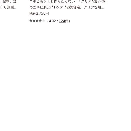
)。翌朝、透
ニキビもシミも作りたくない…！クリアな肌へ保
守り涼感ジ
つニキビあと(*1)ケア(*2)美容液。クリアな肌へ
、ひんやり
保つ、ニキビあと(*1)ケア(*2)美容液です。ニキ
税込2,750円
！ メラニ
ビあとをケアしてシミを予防することで、つるん
（4.02 /
124
件）
に着目し
と均一な美肌に整えます。3種類のビタミンＣ誘
*2)ツヤ
導体(*3)でシミとソバカスを防ぎ、和漢植物由来
。ぷるぷる
成分とコラーゲンでニキビ・肌荒れ予防と保湿に
のようにピ
アプローチします。こっくりテクスチャーが肌の
をキープし
上でほぐれてするっとなじみ、ベタつかず、みず
1)と保湿の
みずしさとなめらかさあふれるすこやかな肌に整
酸-
えます。気になるスポットにご使用ください。
のほてりを予
*1 ニキビあととは、色素沈着のある肌ではな
*4)」な
く、ニキビが治ったあとの健常な状態に戻った肌
い肌環境を
のことです。*2 日焼けによるメラニンの生成を
テクスチャ
抑え、シミ・ソバカスを防ぐ。ニキビ・肌荒れを
に、最後は
防ぐ。保湿ケアのこと。*3 L-アスコルビン酸 2-
湿液をこの
グルコシド、リン酸L-アスコルビン酸Mg、3-0-
、うるおい
エチルアスコルビン酸
るぷる肌へ
生成を抑
メラニンの
と保湿のこ