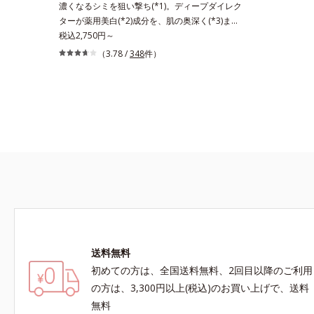
濃くなるシミを狙い撃ち(*1)。ディープダイレク
おける自社従来品処方との比較*6 ドクダミエキ
を微細化す
ターが薬用美白(*2)成分を、肌の奥深く(*3)まで
ス、シクロヘキサンジカルボン酸ビスエトキシジ
成分各商品
効かせる美容液。しつこいシミの原因“詰まりメ
税込2,750円～
グリコール（保湿）＜使用量目安＞パール1粒程
さい。・B
ラニン(*1)”の生成を抑え、透明感あふれる輝く
（3.78 /
348
件）
度＜ご使用ステップ＞洗顔料 ⇒ 化粧水 ⇒ ザ リ
肌を目指す、薬用美白(*2)美容液です。シミがあ
ンクルセラム ⇒ 保湿液＜1商品あたりの使用回
る部分は肌のターンオーバーが低下し、メラニン
数＞通常サイズ：約90回（1.5ヵ月程度）ラージ
が肌の奥(*3)で詰まっている状態であることに着
サイズ：約180回（3ヵ月程度）各商品の詳しい
目。肌の奥の詰まりにダイレクトに働きかける処
情報は商品ページをご覧ください。・BEAUTY夏
方を採用しました。ディープダイレクター（ヒメ
祭りは、こちら
フウロエキス、スターフルーツ葉エキス）が詰ま
りメラニンの生成を抑制し、浸透(*4)パワーで美
白成分・速効性ビタミンC誘導体などの成分をシ
ミの元へ届けます。みずみずしくスーッと浸透し
後肌はサラッとしているから、どのスキンケアと
も相性抜群。一年中気持ちよく使える使用感で
す。*1 過剰に生成されたメラニン *2 メラニン
の生成を抑え、シミ・ソバカスを防ぐ*3 メラノ
送料無料
サイト*4 角層まで
初めての方は、全国送料無料、2回目以降のご利用
の方は、3,300円以上(税込)のお買い上げで、送料
無料