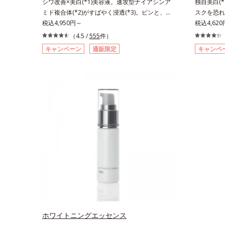
シワ改善×美白(*1)美容液。速攻型ナイアシンア
独自美白(*
ミド複合体(*2)がすばやく浸透(*3)。ピンと、パ
スクを恐れ
ッと。大人の肌にハリ感を。シワ改善×美白(*1)
税込4,950円～
端肌科学が
税込4,62
美容液。ポーラ化成 研究所の独自研究で見出し
の自分の肌
（4.5 /
555
件）
た、速攻型ナイアシンアミド複合体(*2)と浸透サ
最高の冴え
キャンペーン
通販限定
キャンペ
ポート成分(*4)を配合。シワ改善・美白の有効成
肌の阻害要
分「ナイアシンアミド」の浸透スピードがアップ
るお手入れ
(*5)し、浸透しにくい大人肌の深く(*3)まで素早
そこで、ポ
く届けます。真皮のコラーゲン産生を促進し、年
(*1)有
齢とともに刻まれる深い悩みのシワを改善しなが
ールW）」
ら、過剰なメラニン生成を防ぎ未来のシミ・ソバ
る“メラニ
カスを予防します。さらに独自研究に基づいた浸
出サポート
透型ハリ保湿成分(*6)で大人肌にハリ感をプラ
抑え、シミ
ス。するっと伸び広がるテクスチャーで、"顔全
ルテアネス
体にご使用いただける設計"。見えているシワは
自分本来の
もちろん、自分では気づきにくい死角のシワの改
手に取った
善にも効果を発揮します。*1 メラニンの生成を
変化するテ
抑え、シミ・ソバカスを防ぐ*2 ナイアシンアミ
毎日の美白
ド（有効成分）、水添大豆リン脂質、フィトステ
した。*1
ロール、水（基剤）、BG（保湿）*3 角層まで*4
スを防ぐ*
K石けん素地、ホホバアルコール、トリステアリ
きるシミの
ホワイトニングエッセンス
ン酸デカグリセリル（基剤）*5 角層の範囲内に
肌*5 タ