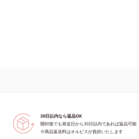
ること*6 アルテアエキス配合＝保湿
と*3 明るく澄んだ肌を目指す保湿成
の詳しい情報は商品ページをご覧くだ
ニンの生成を抑え、シミ・ソバカスを
EAUTY夏祭りは、こちら
効成分を組み合わせた複合成分*4 グ
ン酸2K各商品の詳しい情報は商品ペ
ください。・BEAUTY夏祭りは、こち
30日以内なら返品OK
開封後でも発送日から30日以内であれば返品可能
※商品返送料はオルビスが負担いたします