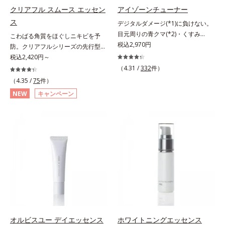
洗顔後にまろやかな感触のミルクで
クリアフル スムース エッセン
アイゾーンチューナー
やさしくふき取るだけで、ごわつき
ス
デジタルダメージ(*1)に負けない。
のない、みずみずしいやわ肌を実現
目元周りの青クマ(*2)・くすみ
こわばる角質をほぐしニキビを予
します。 * 糖化する前の古くなった
(*3)・乾燥をケアする目元用スティ
税込2,970円
防。クリアフルシリーズの先行型美
角層をふき取り、やわらかい肌を保
ック状美容液。目元周りにあらわれ
容液。くり返しニキビの根本原因と
税込2,420円～
つこと。
る青クマ(*2)・くすみ(*3)・乾燥
毛穴の両方にアプローチする、薬用
（4.31 /
332
件）
に。メイクの上からでも使える目元
ニキビスキンケア「クリアフルシリ
（4.35 /
75
件）
用スティック状美容液です。今や手
ーズ」の先行型美容液です。こわば
NEW
キャンペーン
放せない存在となったPCやスマー
った角質をやわらかくほぐし、毛穴
トフォンなどのデジタルデバイス。
詰まりの起こりにくいなめらかな肌
その液晶画面が発するブルーライト
へ。化粧水の肌なじみをサポート
を浴び続けると、目元周りには青ク
し、すっとなじむ素直な肌を目指し
マ・くすみ・乾燥が……。そこでデ
ます。またクリアフルシリーズに配
ジタルダメージの根本原因に着目
合されているのと同じ、5種の和漢
し、目元スッキリ(*4)・くすみケ
植物由来成分や「ナノVCショット
ア・ハイライト効果と、1本で3つの
カプセル」を採用。化粧水前に塗る
機能を兼ね備えた目元用美容液を開
だけの簡単ケアで、ゴワつきや肌荒
発しました。保湿成分×マッサージ
れ、ニキビを予防します。【ご使用
効果で目元の巡りをスムーズにし、
ステップ】洗顔の後、化粧水の前に
乾燥をケアして目元スッキリ。さら
お使いいただく先行型美容液です。
オルビスユー デイエッセンス
ホワイトニングエッセンス
にワイルドタイムエキス(*5)が肌の