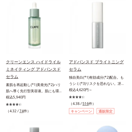
有効成分「ナイアシンアミド」の浸
(*2)の2種の成分が深いうるおいを
透スピードがアップ(*5)し、浸透し
与え、湧き上がるようなハリ感を呼
にくい大人肌の深く(*3)まで素早く
び覚まします。ハリ膜がのび広が
届けます。真皮のコラーゲン産生を
り、肌表面にピン！としたハリ感を
促進し、年齢とともに刻まれる深い
与え、さらに疑似セラミド(*3)が角
悩みのシワを改善しながら、過剰な
層の隙間に浸透(*4)。夜のスキンケ
メラニン生成を防ぎ未来のシミ・ソ
アの最後にプラスすることで乾燥に
バカスを予防します。さらに独自研
よる小ジワを目立たなくし、ハリ感
究に基づいた浸透型ハリ保湿成分
みなぎる目元を目指します。*1 レ
(*6)で大人肌にハリ感をプラス。す
チノール配合＝保湿成分*2 パルミ
クリーンエンス ハイドライル
アドバンスド ブライトニング
るっと伸び広がるテクスチャー
トイルトリペプチド－5配合＝保湿
ミネイティング アドバンスド
セラム
で、"顔全体にご使用いただける設
成分*3 ラウロイルグルタミン酸ジ
セラム
独自美白(*1)有効成分(*2)配合。も
計"。見えているシワはもちろん、
（フィトステリル/オクチルドデシ
うシミ(*3)リスクを恐れない。冴え
自分では気づきにくい死角のシワの
素肌を再起動し(*1)美発光(*2)ハリ
ル）配合＝保湿成分*4 角層まで
わたる透明美肌(*4)へ。先端肌科学
税込4,620円～
改善にも効果を発揮します。*1 メ
肌へ導く先行型美容液。肌にも環境
が導く、透明感あふれる輝き(*4)
ラニンの生成を抑え、シミ・ソバカ
にも、いいことを——。
税込5,940円
へ。今の自分の肌も未来の肌もあき
スを防ぐ*2 ナイアシンアミド（有
「CLEANENCE（クリーンエン
（4.38 /
516
件）
らめない、自分史上最高の冴えわた
効成分）、水添大豆リン脂質、フィ
ス）」が目指すのは、まっさらな素
（4.32 /
74
件）
キャンペーン
通販限定
る透明美肌(*4)を目指すには、美肌
トステロール、水（基剤）、
肌と地球へのやさしさ。間引きされ
の阻害要因となるうるおい不足やシ
BG（保湿）*3 角層まで*4 K石けん
た花や実、副産物など、本来は廃棄
ミを予防するお手入れを続けること
素地、ホホバアルコール、トリステ
されるはずだった原料や資源を「ア