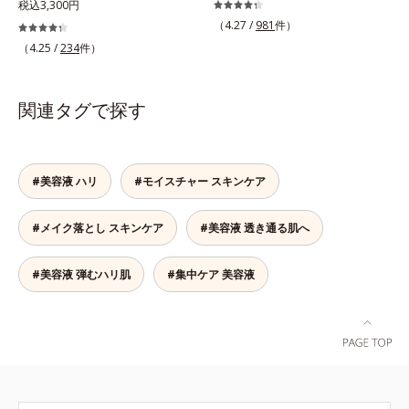
OK。「目元がカサつく、ハリがな
を重ねた肌に、濃縮エッセンスがさ
税込3,300円
すぐにメイクが始められます。*1
成されたメラニン *2 メラニンの生
い、疲れて見える・・・」目元を見
らにワンランク上のエイジングケア
（4.27 /
981
件）
乾燥など *2 角層内 *3 ちり・ほこ
成を抑え、シミ・ソバカスを防ぐ*3
てドキッとした事はありませんか？
(*)を。ハリ、ツヤを集中ケアする保
り等 *4 メイクアップ効果による
（4.25 /
234
件）
メラノサイト*4 角層まで
目元は顔の中で一番皮膚が薄く、と
湿成分・ローヤルゼリーとコラーゲ
てもデリケート。乾燥しやすく、エ
ンをリッチに配合。みずみずしい感
イジングサインが最初に出やすい部
触の美容液が角層のすみずみまで浸
関連タグで探す
分といわれています。アイケアエッ
透し、肌はもっちり、やわらか。角
センスは、メイク前にもメイクの上
層への浸透を高めるには、化粧水で
からでも24時間使える美容液です。
整えた後、保湿ジェルを使用する前
2種類のヒアルロン酸が肌の外と内
に使うのが効果的。より積極的な集
#美容液 ハリ
#モイスチャー スキンケア
から贅沢保湿。肌に素早くなじみ、
中エイジングケアで、もっちりとし
ここちよく肌を整えます。無油分だ
た、つややかな肌に出合えます。*
#メイク落とし スキンケア
#美容液 透き通る肌へ
からこそ実現できたべたつかない使
年齢に応じたお手入れのこと
いごこちで、つけた瞬間から、うる
おいとハリ感のある肌へ。目元はも
#美容液 弾むハリ肌
#集中ケア 美容液
ちろん、乾燥が気になる小鼻や口元
などにもお勧めです。