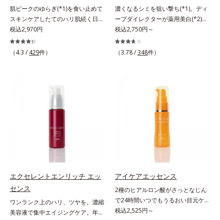
※敏感肌対象パッチテスト済（すべ
肌ピークのゆらぎ(*1)を食い止めて
濃くなるシミを狙い撃ち(*1)。ディ
キメを整え、ブライトニングフィル
ての人に皮膚刺激がおきないという
スキンケアしたてのハリ肌続く日中
ープダイレクターが薬用美白(*2)成
ター(*6)が光をコントロールして目
わけではありません）※アレルギー
用美容液。起床直後にピークを迎
税込2,970円
分を、肌の奥深く(*3)まで効かせる
税込2,750円～
元のくすみを払い、透明感のある目
テスト済＝全ての方にアレルギーが
え、夕方から夜にかけて徐々にダウ
美容液。しつこいシミの原因“詰ま
元へ整えます。メイクの上からでも
おきないということではありません
ンするハリのバイオリズムに着目し
りメラニン(*1)”の生成を抑え、透明
ＯＫだから、メイク直しのついでに
※ノンコメドジェニックテスト済＝
（4.3 /
429
件）
（3.78 /
348
件）
た、オルビスユーシリーズの日中用
感あふれる輝く肌を目指す、薬用美
スティックをササッとすべらせるだ
すべての人にコメド（ニキビのも
美容液です。クチナシエキス配合の
白(*2)美容液です。シミがある部分
けで、ほんのり血色感をONしてハ
と）ができないというわけではあり
ハリバリアエンハンサーが、肌の内
は肌のターンオーバーが低下し、メ
イライト効果も。お疲れ目元がスッ
ません
側(*2)からバリア機能にアプローチ
ラニンが肌の奥(*3)で詰まっている
キリします。スキンケアにもメイク
して、うるおいをキープ。さらに紫
状態であることに着目。肌の奥の詰
直しにも使える、デジタルデバイス
外線・近赤外線・大気汚染(*3)をカ
まりにダイレクトに働きかける処方
が手放せない私たちにぴったりのア
ットする成分を配合しており、外的
を採用しました。ディープダイレク
イテムです。*1 肌の乾燥、キメの
刺激から肌を守ります。肌の内側
ター（ヒメフウロエキス、スターフ
乱れ*2 メイク効果による*3 乾燥に
(*2)と外側、両方からのWアプロー
ルーツ葉エキス）が詰まりメラニン
よる*4 マッサージ効果による*5 乾
チでゆらぎ(*1)を食い止め、夕方に
の生成を抑制し、浸透(*4)パワーで
燥によるくすみをケアする植物性保
かけてダウンしていくハリの低下を
美白成分・速効性ビタミンC誘導体
湿成分*6 ブライトニングフィルタ
予防。朝の“ピーク肌”が長時間続き
などの成分をシミの元へ届けます。
ー（酸化チタン、シリカ、マイカ、
エクセレントエンリッチ エッ
アイケアエッセンス
ます。UVカット効果と肌をトーン
みずみずしくスーッと浸透し後肌は
酸化鉄、トリメトキシシリルジメチ
センス
2種のヒアルロン酸がさっとなじん
アップさせる効果(*4)があり、朝の
サラッとしているから、どのスキン
コン）= 仕上がり向上粉体
で24時間いつでもうるおい目元ケ
ワンランク上のハリ、ツヤを。濃縮
メイク前のスキンケアにぴったり。
ケアとも相性抜群。一年中気持ちよ
ア。メイクの上からもプラスオン
税込2,525円～
美容液で集中エイジングケア。年齢
オイルカットでベタつかないので、
く使える使用感です。*1 過剰に生