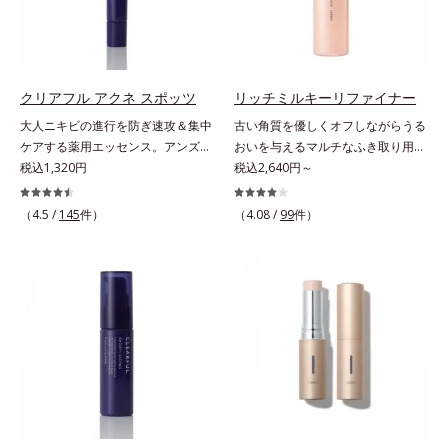
ンバー グロウプレセラム」は、オ
タつかず、みずみずしさとなめらか
ーストステップのこと*4 細胞間脂
ミ・ソバカスを防ぐ美白有効成分を
イル成分(*2)が肌に素早くなじみ、
さあふれるすこやかな肌に整えま
質に類似した構造*5 保湿成分
組み合わせた複合成分*4 グリチル
肌をやわらかくしながら角層まで浸
す。気になるスポットにご使用くだ
リチン酸2K各商品の詳しい情報は商
透。ADセラミドミックスが肌をす
さい。*1 ニキビあととは、色素沈
品ページをご覧ください。・
こやかに整え、うるおいを蓄える肌
着のある肌ではなく、ニキビが治っ
BEAUTY夏祭りは、こちら
クリアフル アクネ スポッツ
リッチミルキーリファイナー
へと導きます。洗顔後すぐに使うこ
たあとの健常な状態に戻った肌のこ
大人ニキビの進行を防ぎ速攻＆集中
古い角質を優しくオフしながらうる
とで、あとのオールインワンクリー
とです。*2 日焼けによるメラニン
ケアする薬用エッセンス。アンズ果
おいを与えるマルチなふき取り用美
ムの肌なじみを高め、うるおいとツ
の生成を抑え、シミ・ソバカスを防
汁が角層をやわらかくほぐして、毛
税込1,320円
容液。ごわつき、黄ぐすみなど、さ
税込2,640円～
ヤのある肌を叶えます。*1 肌にハ
ぐ。ニキビ・肌荒れを防ぐ。保湿ケ
穴づまりを防ぎ、薬用成分を素早く
まざまな年齢肌悩みに関わる角層の
リを与え若々しい印象*2 スクワラ
アのこと。*3 L-アスコルビン酸 2-
浸透させます。さらにイオウ、グリ
糖化。角層が糖化する前に(*)やさし
（4.5 /
145
件）
（4.08 /
99
件）
ン、トリ（カプリル酸／カプリン
グルコシド、リン酸L-アスコルビン
チルリチン酸ジカリウムがニキビ、
くほぐしてオフし、リッチなうるお
酸）グリセリル＝肌をやわらかくほ
酸Mg、3-0-エチルアスコルビン酸
肌荒れを防ぎ、すこやかな肌に整え
いを届ける、欲張りな大人のための
ぐす複合成分
ます。気になる部分にピタッと密着
角質ケアです。古くなった角層をオ
する半透明ジェルタイプです。ま
イル成分が優しくほぐしてからふき
た、メイクの上からでもご使用いた
取り、美容保湿成分のリッチメドウ
だけます。
スイートとユズセラミドがうるおい
を届けると、くもりのないクリアな
肌に。さらにうるおいをキャッチし
て蓄える水性ヴェールを肌の上に形
成することで、次に使う化粧水のな
じみがアップします。週に2～3回、