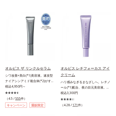
オルビス ザ リンクルセラム
オルビス レチフォーカス アイ
クリーム
シワ改善×美白(*1)美容液。速攻型
ナイアシンアミド複合体(*2)がすば
ハリ感みなぎるまなざしへ。レチノ
やく浸透(*3)。ピンと、パッと。大
税込4,950円～
ール(*1)配合、夜の目元美容液。オ
人の肌にハリ感を。シワ改善×美白
ルビスの目元技術を結集し、ハリ感
税込3,300円
(*1)美容液。ポーラ化成 研究所の独
みなぎるまなざしへ。レチノール
（4.5 /
555
件）
自研究で見出した、速攻型ナイアシ
(*1)配合の目元美容液です。目元悩
（4.28 /
171
件）
キャンペーン
通販限定
ンアミド複合体(*2)と浸透サポート
みをマルチにケアするレチノール
成分(*4)を配合。シワ改善・美白の
と、ハリ感をサポートするペプチド