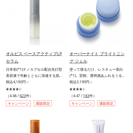
が大切だと考えました。そこで、ポ
アリン酸デカグリセリル（基剤）*5
ップサイクル（そのまま再利用する
ーラ・オルビスグループ独自の美白
角層の範囲内における自社従来品処
のではなく、商品としての価値を高
(*1)有効成分「m-ピクセノール（デ
方との比較*6 ドクダミエキス、シ
めるような加工を行う）」。不要と
クスパンテノールW）」を配合。シ
クロヘキサンジカルボン酸ビスエト
されるものを生まれ変わらせて新し
ミの原因になると考えられる“メラ
キシジグリコール（保湿）＜使用量
いパワーを引き出し、サイエンスの
ニンの塊”を居座らせない(*1)、粉砕
目安＞パール1粒程度＜ご使用ステ
力でまっさらな素肌へと導くクリー
と排出サポート(*5)の2ステップで
ップ＞洗顔料 ⇒ 化粧水 ⇒ ザ リン
ンビューティブランドです。
メラニンの蓄積を抑え、シミ・ソバ
クルセラム ⇒ 保湿液＜1商品あたり
カスを防ぎます。さらに、「アルテ
の使用回数＞通常サイズ：約90回
オルビス ベースアクティブLP
オーバーナイト ブライトニン
アネスレ(*6)」を配合し、うるおい
（1.5ヵ月程度）ラージサイズ：約
セラム
グ ジェル
に満ちた自分本来の澄み渡るような
180回（3ヵ月程度）各商品の詳し
日本初(*1)ナノカプセル配合先行型
塗って寝るだけ、レスキュー美白
透明感を目指します。手に取った
い情報は商品ページをご覧くださ
美容液で年齢とともに加速する肌悩
(*1)。翌朝、透明感あふれるうるぷ
時、なじませた時、後肌、と3段階
い。・BEAUTY夏祭りは、こちら
み(*2)にブレーキを。スキンケアの
税込4,180円～
る肌を叶える、お守り涼感ジェルパ
税込3,190円～
に変化するテクスチャーは、肌にす
打ち止め感に。年齢とともに加速す
ック。紫外線を浴びた日の夜は、ひ
ばやくなじみ、毎日の美白ケアを楽
る肌悩み(*2)にブレーキをかけ、化
んやり気持ちいいジェルでお肌をレ
しくする使いごこちを叶えました。
（4.48 /
623
件）
（4.47 /
183
件）
粧水前の土台(*3)づくりで、うるお
スキュー！ メラニンの産生指令が
*1 メラニンの蓄積を抑え、シミ・
キャンペーン
通販限定
キャンペーン
通販限定
いに満ち満ちた内側から弾むような
活発になる夜の肌環境に着目して、
ソバカスを防ぐ*2 デクスパンテノ
ハリ肌へ。化粧水は二度塗りしない
塗って眠るだけの簡単ケアで“潤白
ールW*3 これからできるシミのこ
と不安…。いろいろケアしているの
(*2)ツヤ肌”へと整える夜用ジェルパ
と*4 うるおいによる透明感のある
に、あと一歩肌悩みが晴れない…。
ックです。ぷるぷるジェルを肌にの
肌*5 ターンオーバーを促進して、
そんな大人の肌悩みにアプローチす
せると、シートマスクのようにピタ
メラニンの塊を微細化すること*6