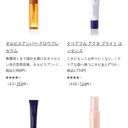
る先行型美容液です。日本初(*1)、
ッと密着。水ハリ膜が肌のうるおい
アルテアエキス配合＝保湿成分各商
毛穴約1/1000ナノサイズの極小カ
をキープしながら、やわらかさをア
品の詳しい情報は商品ページをご覧
プセルの表面は肌になじみやすい構
ップ。美白(*1)と保湿の両方にアプ
ください。・BEAUTY夏祭りは、こ
造(*4)。内包した美容成分(*5)の浸
ローチする「トラネキサム酸-
ちら
透をサポートし、角層すみずみをう
SG(*3)」、肌荒れや日焼けによる肌
るおいで満たします。さらに“うる
のほてりを予防する「グリチルリチ
おいの通り道”を作って化粧水のな
ン酸ジカリウム(*4)」など、たっぷ
オルビスアンバー グロウプレ
クリアフル アクネ ブライト エ
じみ感をUP。化粧水前に使うこと
りの保湿成分が浸透しやすい肌環境
セラム
ッセンス
で、普段の化粧水の手ごたえをより
を叶えます。はじめはピタッと密着
角層深くまで成分を届けるオイルイ
ニキビもシミも作りたくない…！ク
実感できる、しっとり整った肌状態
するテクスチャーは、肌になじむご
ン先行型美容液。オルビスアンバー
リアな肌へ保つニキビあと(*1)ケア
へ。化粧水前に2プッシュ使うだけ
とにもっちり質感に、最後はなめら
は、いつも⾃然体で美しくありたい
税込3,960円～
(*2)美容液。クリアな肌へ保つ、ニ
税込2,750円
で、うるおいのすき間にぐんぐん入
かな水膜へと3変化。普段の保湿液
と願う⼤⼈世代に寄り添うブランド
キビあと(*1)ケア(*2)美容液です。
り込み、うるおいで満ち満ちたハリ
をこのジェルにおきかえて塗って眠
です。年齢印象研究に基づいた肌サ
ニキビあとをケアしてシミを予防す
のある美肌へと整えます。*1 クチ
るだけで、うるおいながらもベタつ
（4.3 /
253
件）
（4.02 /
124
件）
イエンスで、複合的なお悩みにアプ
ることで、つるんと均一な美肌に整
ナシ果実エキス、ハトムギ種子エキ
かず、透明感のあるうるぷる肌へと
ローチ。大人世代の肌に向き合い、
えます。3種類のビタミンＣ誘導体
ス、ユズ果実エキス、水添レシチ
リカバリーします。*1 メラニンの
手軽なお手入れで賢いケアを。ライ
(*3)でシミとソバカスを防ぎ、和漢
ン、フィトステロールズ、（Ｃ１２
生成を抑え、シミ・ソバカスを防ぐ
フスタイルになじむ、若々しい印象
植物由来成分とコラーゲンでニキ
－２０）アルキルグルコシドの組み
*2 美白（メラニンの生成を抑え、
(*1)作りのサポートをします。オル
ビ・肌荒れ予防と保湿にアプローチ
合わせが初（2023年4月 Mintel社デ
シミ・ソバカスを防ぐ）と保湿のこ
ビスアンバー グロウプレセラムオ
します。こっくりテクスチャーが肌
ータベースによる当社調べ）*2 う
と*3 明るく澄んだ肌を目指す保湿
イルイン先⾏型美容液「オルビスア
の上でほぐれてするっとなじみ、ベ
るおい不足など*3 お手入れのファ
成分と、メラニンの生成を抑え、シ