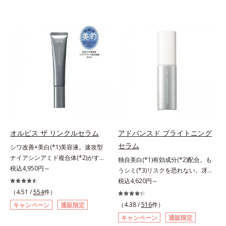
オルビス ザ リンクルセラム
アドバンスド ブライトニング
セラム
シワ改善×美白(*1)美容液。速攻型
ナイアシンアミド複合体(*2)がすば
独自美白(*1)有効成分(*2)配合。も
やく浸透(*3)。ピンと、パッと。大
税込4,950円～
うシミ(*3)リスクを恐れない。冴え
人の肌にハリ感を。シワ改善×美白
わたる透明美肌(*4)へ。先端肌科学
税込4,620円～
(*1)美容液。ポーラ化成 研究所の独
が導く、透明感あふれる輝き(*4)
（4.51 /
554
件）
自研究で見出した、速攻型ナイアシ
へ。今の自分の肌も未来の肌もあき
（4.38 /
516
件）
キャンペーン
通販限定
ンアミド複合体(*2)と浸透サポート
らめない、自分史上最高の冴えわた
キャンペーン
通販限定
成分(*4)を配合。シワ改善・美白の
る透明美肌(*4)を目指すには、美肌