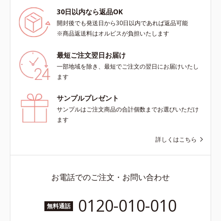
シミ・ソバカスを防ぐ）と保湿のこ
と*3 明るく澄んだ肌を目指す保湿
30日以内なら返品OK
成分と、メラニンの生成を抑え、シ
開封後でも発送日から30日以内であれば返品可能
ミ・ソバカスを防ぐ美白有効成分を
※商品返送料はオルビスが負担いたします
組み合わせた複合成分*4 グリチル
リチン酸2K各商品の詳しい情報は商
最短ご注文翌日お届け
品ページをご覧ください。・
一部地域を除き、最短でご注文の翌日にお届けいたし
BEAUTY夏祭りは、こちら
ます
サンプルプレゼント
サンプルはご注文商品の合計個数までお選びいただけ
ます
詳しくはこちら
お電話でのご注文・お問い合わせ
0120-010-010
無料通話