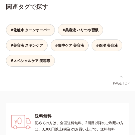
状態であることに着目。肌の奥の詰
アリン酸デカグリセリル（基剤）*5
(*2)ツヤ肌”へと整える夜用ジェルパ
と*4 うるおいによる透明感のある
関連タグで探す
まりにダイレクトに働きかける処方
角層の範囲内における自社従来品処
ックです。ぷるぷるジェルを肌にの
肌*5 ターンオーバーを促進して、
を採用しました。ディープダイレク
方との比較*6 ドクダミエキス、シ
せると、シートマスクのようにピタ
メラニンの塊を微細化すること*6
ター（ヒメフウロエキス、スターフ
クロヘキサンジカルボン酸ビスエト
ッと密着。水ハリ膜が肌のうるおい
アルテアエキス配合＝保湿成分各商
ルーツ葉エキス）が詰まりメラニン
キシジグリコール（保湿）＜使用量
をキープしながら、やわらかさをア
品の詳しい情報は商品ページをご覧
#化粧水 ターンオーバー
#美容液 ハリつや習慣
の生成を抑制し、浸透(*4)パワーで
目安＞パール1粒程度＜ご使用ステ
ップ。美白(*1)と保湿の両方にアプ
ください。・BEAUTY夏祭りは、こ
美白成分・速効性ビタミンC誘導体
ップ＞洗顔料 ⇒ 化粧水 ⇒ ザ リン
ローチする「トラネキサム酸-
ちら
#美容液 スキンケア
#集中ケア 美容液
などの成分をシミの元へ届けます。
#保湿 美容液
クルセラム ⇒ 保湿液＜1商品あたり
SG(*3)」、肌荒れや日焼けによる肌
みずみずしくスーッと浸透し後肌は
の使用回数＞通常サイズ：約90回
のほてりを予防する「グリチルリチ
サラッとしているから、どのスキン
（1.5ヵ月程度）ラージサイズ：約
ン酸ジカリウム(*4)」など、たっぷ
#スペシャルケア 美容液
ケアとも相性抜群。一年中気持ちよ
180回（3ヵ月程度）各商品の詳し
りの保湿成分が浸透しやすい肌環境
く使える使用感です。*1 過剰に生
い情報は商品ページをご覧くださ
を叶えます。はじめはピタッと密着
成されたメラニン *2 メラニンの生
い。・BEAUTY夏祭りは、こちら
するテクスチャーは、肌になじむご
成を抑え、シミ・ソバカスを防ぐ*3
とにもっちり質感に、最後はなめら
メラノサイト*4 角層まで
かな水膜へと3変化。普段の保湿液
をこのジェルにおきかえて塗って眠
るだけで、うるおいながらもベタつ
かず、透明感のあるうるぷる肌へと
送料無料
リカバリーします。*1 メラニンの
生成を抑え、シミ・ソバカスを防ぐ
初めての方は、全国送料無料、2回目以降のご利用の方
*2 美白（メラニンの生成を抑え、
は、3,300円以上(税込)のお買い上げで、送料無料