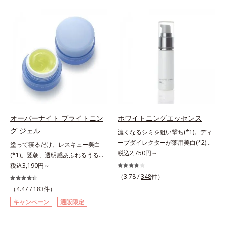
有効成分「ナイアシンアミド」の浸
の阻害要因となるうるおい不足やシ
透スピードがアップ(*5)し、浸透し
ミを予防するお手入れを続けること
にくい大人肌の深く(*3)まで素早く
が大切だと考えました。そこで、ポ
届けます。真皮のコラーゲン産生を
ーラ・オルビスグループ独自の美白
促進し、年齢とともに刻まれる深い
(*1)有効成分「m-ピクセノール（デ
悩みのシワを改善しながら、過剰な
クスパンテノールW）」を配合。シ
メラニン生成を防ぎ未来のシミ・ソ
ミの原因になると考えられる“メラ
バカスを予防します。さらに独自研
ニンの塊”を居座らせない(*1)、粉砕
究に基づいた浸透型ハリ保湿成分
と排出サポート(*5)の2ステップで
(*6)で大人肌にハリ感をプラス。す
メラニンの蓄積を抑え、シミ・ソバ
るっと伸び広がるテクスチャー
カスを防ぎます。さらに、「アルテ
オーバーナイト ブライトニン
ホワイトニングエッセンス
で、"顔全体にご使用いただける設
アネスレ(*6)」を配合し、うるおい
グ ジェル
濃くなるシミを狙い撃ち(*1)。ディ
計"。見えているシワはもちろん、
に満ちた自分本来の澄み渡るような
ープダイレクターが薬用美白(*2)成
自分では気づきにくい死角のシワの
塗って寝るだけ、レスキュー美白
透明感を目指します。手に取った
分を、肌の奥深く(*3)まで効かせる
税込2,750円～
改善にも効果を発揮します。*1 メ
(*1)。翌朝、透明感あふれるうるぷ
時、なじませた時、後肌、と3段階
美容液。しつこいシミの原因“詰ま
ラニンの生成を抑え、シミ・ソバカ
る肌を叶える、お守り涼感ジェルパ
税込3,190円～
に変化するテクスチャーは、肌にす
りメラニン(*1)”の生成を抑え、透明
スを防ぐ*2 ナイアシンアミド（有
ック。紫外線を浴びた日の夜は、ひ
ばやくなじみ、毎日の美白ケアを楽
（3.78 /
348
件）
感あふれる輝く肌を目指す、薬用美
効成分）、水添大豆リン脂質、フィ
んやり気持ちいいジェルでお肌をレ
しくする使いごこちを叶えました。
（4.47 /
183
件）
白(*2)美容液です。シミがある部分
トステロール、水（基剤）、
スキュー！ メラニンの産生指令が
*1 メラニンの蓄積を抑え、シミ・
キャンペーン
通販限定
は肌のターンオーバーが低下し、メ
BG（保湿）*3 角層まで*4 K石けん
活発になる夜の肌環境に着目して、
ソバカスを防ぐ*2 デクスパンテノ
ラニンが肌の奥(*3)で詰まっている
素地、ホホバアルコール、トリステ
塗って眠るだけの簡単ケアで“潤白
ールW*3 これからできるシミのこ