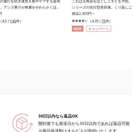
の進行を防ぎ速攻＆集中ケアする薬用
こわばる角質をほぐしニキビを予防。
。アンズ果汁が角層をやわらかくほぐ
シリーズの先行型美容液。くり返しニ
づまりを防ぎ、薬用成分を素早く浸透
円
原因と毛穴の両方にアプローチする、
税込2,420円～
さらにイオウ、グリチルリチン酸ジカ
スキンケア「クリアフルシリーズ」の
（4.5 /
145
件）
（4.35 /
75
件）
キビ、肌荒れを防ぎ、すこやかな肌に
液です。こわばった角質をやわらかく
NEW
キャンペーン
気になる部分にピタッと密着する半透
穴詰まりの起こりにくいなめらかな肌
イプです。また、メイクの上からでも
の肌なじみをサポートし、すっとなじ
だけます。
を目指します。またクリアフルシリー
れているのと同じ、5種の和漢植物由
「ナノVCショットカプセル」を採用
に塗るだけの簡単ケアで、ゴワつきや
キビを予防します。【ご使用ステップ
後、化粧水の前にお使いいただく先行
す。※敏感肌対象パッチテスト済（す
皮膚刺激がおきないというわけではあ
※アレルギーテスト済＝全ての方にア
おきないということではありません※
ジェニックテスト済＝すべての人にコ
ビのもと）ができないというわけでは
30日以内なら返品OK
開封後でも発送日から30日以内であれば返品可能
※商品返送料はオルビスが負担いたします