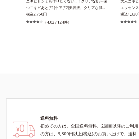
ニキビもシミも作りたくない…！クリアな肌へ保
大人ニキビ
つニキビあと(*1)ケア(*2)美容液。クリアな肌へ
エッセンス
保つ、ニキビあと(*1)ケア(*2)美容液です。ニキ
税込2,750円
して、毛穴
税込1,320
ビあとをケアしてシミを予防することで、つるん
させます。
（4.02 /
124
件）
と均一な美肌に整えます。3種類のビタミンＣ誘
リウムがニ
導体(*3)でシミとソバカスを防ぎ、和漢植物由来
整えます。
成分とコラーゲンでニキビ・肌荒れ予防と保湿に
明ジェルタ
アプローチします。こっくりテクスチャーが肌の
ご使用いた
上でほぐれてするっとなじみ、ベタつかず、みず
みずしさとなめらかさあふれるすこやかな肌に整
えます。気になるスポットにご使用ください。
*1 ニキビあととは、色素沈着のある肌ではな
く、ニキビが治ったあとの健常な状態に戻った肌
のことです。*2 日焼けによるメラニンの生成を
抑え、シミ・ソバカスを防ぐ。ニキビ・肌荒れを
防ぐ。保湿ケアのこと。*3 L-アスコルビン酸 2-
グルコシド、リン酸L-アスコルビン酸Mg、3-0-
エチルアスコルビン酸
送料無料
初めての方は、全国送料無料、2回目以降のご利用
の方は、3,300円以上(税込)のお買い上げで、送料