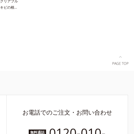
クリアフル
キビの根本
薬用ニキビ
先行型美容
ほぐし、毛
へ。化粧水
む素直な肌
ズに配合さ
来成分や
。化粧水前
肌荒れ、ニ
】洗顔の
型美容液で
べての人に
りません）
レルギーが
ノンコメド
メド（ニキ
お電話でのご注文・お問い合わせ
ありません
0120-010-
無料通話