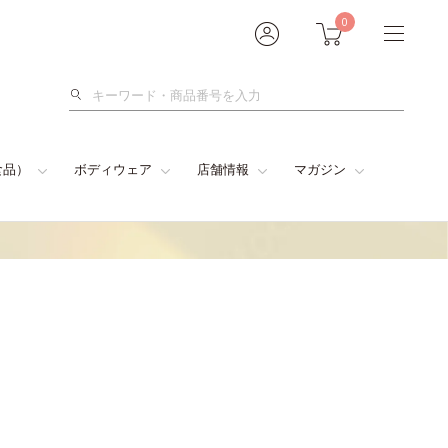
0
検
索
食品）
ボディウェア
店舗情報
マガジン