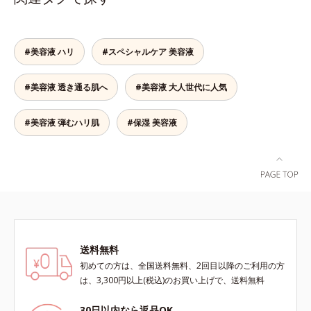
し、すっとなじむ素直な肌を目指し
ます。またクリアフルシリーズに配
合されているのと同じ、5種の和漢
植物由来成分や「ナノVCショット
#美容液 ハリ
#スペシャルケア 美容液
カプセル」を採用。化粧水前に塗る
だけの簡単ケアで、ゴワつきや肌荒
#美容液 透き通る肌へ
#美容液 大人世代に人気
れ、ニキビを予防します。【ご使用
ステップ】洗顔の後、化粧水の前に
お使いいただく先行型美容液です。
#美容液 弾むハリ肌
#保湿 美容液
※敏感肌対象パッチテスト済（すべ
ての人に皮膚刺激がおきないという
わけではありません）※アレルギー
テスト済＝全ての方にアレルギーが
おきないということではありません
※ノンコメドジェニックテスト済＝
すべての人にコメド（ニキビのも
と）ができないというわけではあり
送料無料
ません
初めての方は、全国送料無料、2回目以降のご利用の方
は、3,300円以上(税込)のお買い上げで、送料無料
30日以内なら返品OK