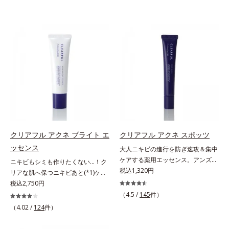
クリアフル アクネ ブライト エ
クリアフル アクネ スポッツ
ッセンス
大人ニキビの進行を防ぎ速攻＆集中
ケアする薬用エッセンス。アンズ果
ニキビもシミも作りたくない…！ク
汁が角層をやわらかくほぐして、毛
税込1,320円
リアな肌へ保つニキビあと(*1)ケア
穴づまりを防ぎ、薬用成分を素早く
(*2)美容液。クリアな肌へ保つ、ニ
税込2,750円
浸透させます。さらにイオウ、グリ
キビあと(*1)ケア(*2)美容液です。
（4.5 /
145
件）
チルリチン酸ジカリウムがニキビ、
ニキビあとをケアしてシミを予防す
（4.02 /
124
件）
肌荒れを防ぎ、すこやかな肌に整え
ることで、つるんと均一な美肌に整
ます。気になる部分にピタッと密着
えます。3種類のビタミンＣ誘導体