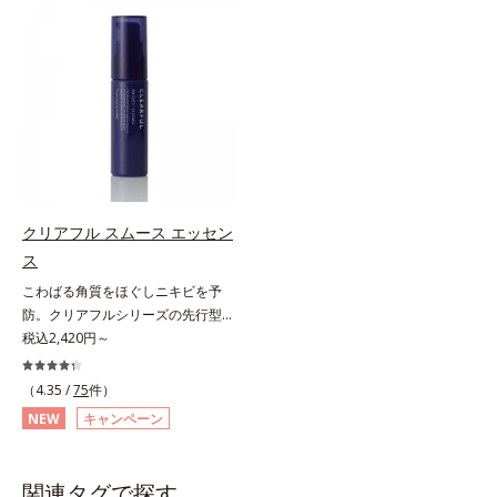
する半透明ジェルタイプです。ま
(*3)でシミとソバカスを防ぎ、和漢
た、メイクの上からでもご使用いた
植物由来成分とコラーゲンでニキ
だけます。
ビ・肌荒れ予防と保湿にアプローチ
します。こっくりテクスチャーが肌
の上でほぐれてするっとなじみ、ベ
タつかず、みずみずしさとなめらか
さあふれるすこやかな肌に整えま
す。気になるスポットにご使用くだ
さい。*1 ニキビあととは、色素沈
着のある肌ではなく、ニキビが治っ
クリアフル スムース エッセン
たあとの健常な状態に戻った肌のこ
ス
とです。*2 日焼けによるメラニン
こわばる角質をほぐしニキビを予
の生成を抑え、シミ・ソバカスを防
防。クリアフルシリーズの先行型美
ぐ。ニキビ・肌荒れを防ぐ。保湿ケ
容液。くり返しニキビの根本原因と
税込2,420円～
アのこと。*3 L-アスコルビン酸 2-
毛穴の両方にアプローチする、薬用
グルコシド、リン酸L-アスコルビン
ニキビスキンケア「クリアフルシリ
酸Mg、3-0-エチルアスコルビン酸
（4.35 /
75
件）
ーズ」の先行型美容液です。こわば
NEW
キャンペーン
った角質をやわらかくほぐし、毛穴
詰まりの起こりにくいなめらかな肌
へ。化粧水の肌なじみをサポート
関連タグで探す