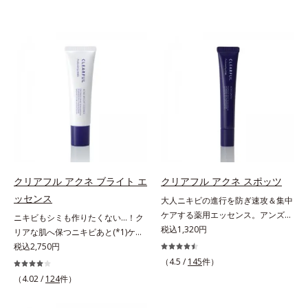
クリアフル アクネ ブライト エ
クリアフル アクネ スポッツ
ッセンス
大人ニキビの進行を防ぎ速攻＆集中
ケアする薬用エッセンス。アンズ果
ニキビもシミも作りたくない…！ク
汁が角層をやわらかくほぐして、毛
税込1,320円
リアな肌へ保つニキビあと(*1)ケア
穴づまりを防ぎ、薬用成分を素早く
(*2)美容液。クリアな肌へ保つ、ニ
税込2,750円
浸透させます。さらにイオウ、グリ
キビあと(*1)ケア(*2)美容液です。
（4.5 /
145
件）
チルリチン酸ジカリウムがニキビ、
ニキビあとをケアしてシミを予防す
（4.02 /
124
件）
肌荒れを防ぎ、すこやかな肌に整え
ることで、つるんと均一な美肌に整
ます。気になる部分にピタッと密着
えます。3種類のビタミンＣ誘導体