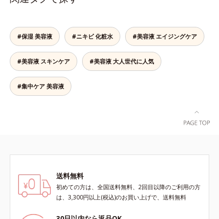
し、すっとなじむ素直な肌を目指し
ます。またクリアフルシリーズに配
合されているのと同じ、5種の和漢
植物由来成分や「ナノVCショット
#保湿 美容液
#ニキビ 化粧水
#美容液 エイジングケア
カプセル」を採用。化粧水前に塗る
だけの簡単ケアで、ゴワつきや肌荒
#美容液 スキンケア
#美容液 大人世代に人気
れ、ニキビを予防します。【ご使用
ステップ】洗顔の後、化粧水の前に
お使いいただく先行型美容液です。
#集中ケア 美容液
※敏感肌対象パッチテスト済（すべ
ての人に皮膚刺激がおきないという
わけではありません）※アレルギー
テスト済＝全ての方にアレルギーが
おきないということではありません
※ノンコメドジェニックテスト済＝
すべての人にコメド（ニキビのも
と）ができないというわけではあり
送料無料
ません
初めての方は、全国送料無料、2回目以降のご利用の方
は、3,300円以上(税込)のお買い上げで、送料無料
30日以内なら返品OK