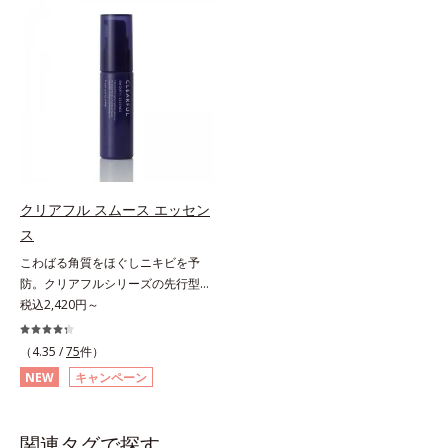
する半透明ジェルタイプです。ま
(*3)でシミとソバカスを防ぎ、和漢
た、メイクの上からでもご使用いた
植物由来成分とコラーゲンでニキ
だけます。
ビ・肌荒れ予防と保湿にアプローチ
します。こっくりテクスチャーが肌
の上でほぐれてするっとなじみ、ベ
タつかず、みずみずしさとなめらか
さあふれるすこやかな肌に整えま
す。気になるスポットにご使用くだ
さい。*1 ニキビあととは、色素沈
着のある肌ではなく、ニキビが治っ
クリアフル スムース エッセン
たあとの健常な状態に戻った肌のこ
ス
とです。*2 日焼けによるメラニン
こわばる角質をほぐしニキビを予
の生成を抑え、シミ・ソバカスを防
防。クリアフルシリーズの先行型美
ぐ。ニキビ・肌荒れを防ぐ。保湿ケ
容液。くり返しニキビの根本原因と
税込2,420円～
アのこと。*3 L-アスコルビン酸 2-
毛穴の両方にアプローチする、薬用
グルコシド、リン酸L-アスコルビン
ニキビスキンケア「クリアフルシリ
酸Mg、3-0-エチルアスコルビン酸
（4.35 /
75
件）
ーズ」の先行型美容液です。こわば
NEW
キャンペーン
った角質をやわらかくほぐし、毛穴
詰まりの起こりにくいなめらかな肌
へ。化粧水の肌なじみをサポート
関連タグで探す