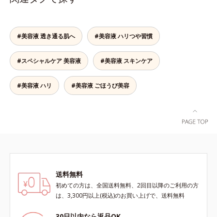
し、すっとなじむ素直な肌を目指し
ます。またクリアフルシリーズに配
合されているのと同じ、5種の和漢
植物由来成分や「ナノVCショット
#美容液 透き通る肌へ
#美容液 ハリつや習慣
カプセル」を採用。化粧水前に塗る
だけの簡単ケアで、ゴワつきや肌荒
#スペシャルケア 美容液
#美容液 スキンケア
れ、ニキビを予防します。【ご使用
ステップ】洗顔の後、化粧水の前に
お使いいただく先行型美容液です。
#美容液 ハリ
#美容液 ごほうび美容
※敏感肌対象パッチテスト済（すべ
ての人に皮膚刺激がおきないという
わけではありません）※アレルギー
テスト済＝全ての方にアレルギーが
おきないということではありません
※ノンコメドジェニックテスト済＝
すべての人にコメド（ニキビのも
と）ができないというわけではあり
送料無料
ません
初めての方は、全国送料無料、2回目以降のご利用の方
は、3,300円以上(税込)のお買い上げで、送料無料
30日以内なら返品OK