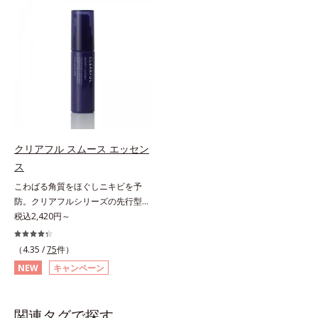
する半透明ジェルタイプです。ま
(*3)でシミとソバカスを防ぎ、和漢
た、メイクの上からでもご使用いた
植物由来成分とコラーゲンでニキ
だけます。
ビ・肌荒れ予防と保湿にアプローチ
します。こっくりテクスチャーが肌
の上でほぐれてするっとなじみ、ベ
タつかず、みずみずしさとなめらか
さあふれるすこやかな肌に整えま
す。気になるスポットにご使用くだ
さい。*1 ニキビあととは、色素沈
着のある肌ではなく、ニキビが治っ
クリアフル スムース エッセン
たあとの健常な状態に戻った肌のこ
ス
とです。*2 日焼けによるメラニン
こわばる角質をほぐしニキビを予
の生成を抑え、シミ・ソバカスを防
防。クリアフルシリーズの先行型美
ぐ。ニキビ・肌荒れを防ぐ。保湿ケ
容液。くり返しニキビの根本原因と
税込2,420円～
アのこと。*3 L-アスコルビン酸 2-
毛穴の両方にアプローチする、薬用
グルコシド、リン酸L-アスコルビン
ニキビスキンケア「クリアフルシリ
酸Mg、3-0-エチルアスコルビン酸
（4.35 /
75
件）
ーズ」の先行型美容液です。こわば
NEW
キャンペーン
った角質をやわらかくほぐし、毛穴
詰まりの起こりにくいなめらかな肌
へ。化粧水の肌なじみをサポート
関連タグで探す