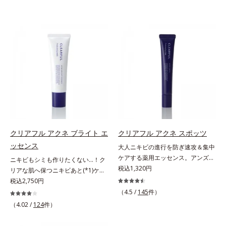
クリアフル アクネ ブライト エ
クリアフル アクネ スポッツ
ッセンス
大人ニキビの進行を防ぎ速攻＆集中
ケアする薬用エッセンス。アンズ果
ニキビもシミも作りたくない…！ク
汁が角層をやわらかくほぐして、毛
税込1,320円
リアな肌へ保つニキビあと(*1)ケア
穴づまりを防ぎ、薬用成分を素早く
(*2)美容液。クリアな肌へ保つ、ニ
税込2,750円
浸透させます。さらにイオウ、グリ
キビあと(*1)ケア(*2)美容液です。
（4.5 /
145
件）
チルリチン酸ジカリウムがニキビ、
ニキビあとをケアしてシミを予防す
（4.02 /
124
件）
肌荒れを防ぎ、すこやかな肌に整え
ることで、つるんと均一な美肌に整
ます。気になる部分にピタッと密着
えます。3種類のビタミンＣ誘導体