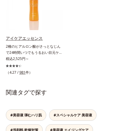
マ・くすみ・乾燥が……。そこでデ
ットする成分を配合しており、外的
ジタルダメージの根本原因に着目
刺激から肌を守ります。肌の内側
し、目元スッキリ(*4)・くすみケ
(*2)と外側、両方からのWアプロー
ア・ハイライト効果と、1本で3つの
チでゆらぎ(*1)を食い止め、夕方に
機能を兼ね備えた目元用美容液を開
かけてダウンしていくハリの低下を
発しました。保湿成分×マッサージ
予防。朝の“ピーク肌”が長時間続き
アイケアエッセンス
効果で目元の巡りをスムーズにし、
ます。UVカット効果と肌をトーン
2種のヒアルロン酸がさっとなじん
乾燥をケアして目元スッキリ。さら
アップさせる効果(*4)があり、朝の
で24時間いつでもうるおい目元ケ
にワイルドタイムエキス(*5)が肌の
メイク前のスキンケアにぴったり。
ア。メイクの上からもプラスオン
税込2,525円～
キメを整え、ブライトニングフィル
オイルカットでベタつかないので、
OK。「目元がカサつく、ハリがな
ター(*6)が光をコントロールして目
すぐにメイクが始められます。*1
い、疲れて見える・・・」目元を見
（4.27 /
981
件）
元のくすみを払い、透明感のある目
乾燥など *2 角層内 *3 ちり・ほこ
てドキッとした事はありませんか？
元へ整えます。メイクの上からでも
り等 *4 メイクアップ効果による
目元は顔の中で一番皮膚が薄く、と
ＯＫだから、メイク直しのついでに
てもデリケート。乾燥しやすく、エ
関連タグで探す
スティックをササッとすべらせるだ
イジングサインが最初に出やすい部
けで、ほんのり血色感をONしてハ
分といわれています。アイケアエッ
イライト効果も。お疲れ目元がスッ
センスは、メイク前にもメイクの上
キリします。スキンケアにもメイク
からでも24時間使える美容液です。
#美容液 弾むハリ肌
#スペシャルケア 美容液
直しにも使える、デジタルデバイス
2種類のヒアルロン酸が肌の外と内
が手放せない私たちにぴったりのア
から贅沢保湿。肌に素早くなじみ、
イテムです。*1 肌の乾燥、キメの
#洗顔料 乾燥対策
#美容液 エイジングケア