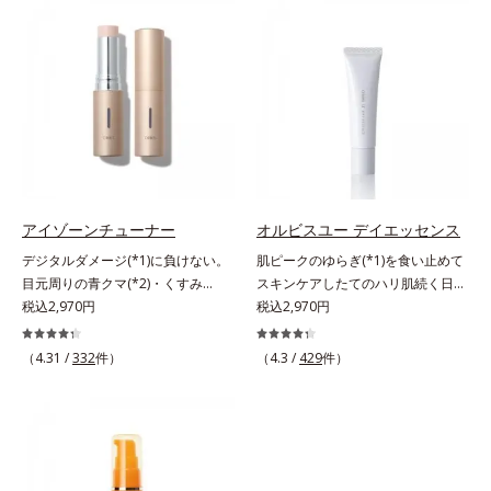
(*2)の2種の成分が深いうるおいを
手軽なお手入れで賢いケアを。ライ
与え、湧き上がるようなハリ感を呼
フスタイルになじむ、若々しい印象
び覚まします。ハリ膜がのび広が
(*1)作りのサポートをします。オル
り、肌表面にピン！としたハリ感を
ビスアンバー グロウプレセラムオ
与え、さらに疑似セラミド(*3)が角
イルイン先⾏型美容液「オルビスア
層の隙間に浸透(*4)。夜のスキンケ
ンバー グロウプレセラム」は、オ
アの最後にプラスすることで乾燥に
イル成分(*2)が肌に素早くなじみ、
よる小ジワを目立たなくし、ハリ感
肌をやわらかくしながら角層まで浸
みなぎる目元を目指します。*1 レ
透。ADセラミドミックスが肌をす
チノール配合＝保湿成分*2 パルミ
こやかに整え、うるおいを蓄える肌
アイゾーンチューナー
オルビスユー デイエッセンス
トイルトリペプチド－5配合＝保湿
へと導きます。洗顔後すぐに使うこ
デジタルダメージ(*1)に負けない。
肌ピークのゆらぎ(*1)を食い止めて
成分*3 ラウロイルグルタミン酸ジ
とで、あとのオールインワンクリー
目元周りの青クマ(*2)・くすみ
スキンケアしたてのハリ肌続く日中
（フィトステリル/オクチルドデシ
ムの肌なじみを高め、うるおいとツ
(*3)・乾燥をケアする目元用スティ
税込2,970円
用美容液。起床直後にピークを迎
税込2,970円
ル）配合＝保湿成分*4 角層まで
ヤのある肌を叶えます。*1 肌にハ
ック状美容液。目元周りにあらわれ
え、夕方から夜にかけて徐々にダウ
リを与え若々しい印象*2 スクワラ
る青クマ(*2)・くすみ(*3)・乾燥
ンするハリのバイオリズムに着目し
（4.31 /
332
件）
（4.3 /
429
件）
ン、トリ（カプリル酸／カプリン
に。メイクの上からでも使える目元
た、オルビスユーシリーズの日中用
酸）グリセリル＝肌をやわらかくほ
用スティック状美容液です。今や手
美容液です。クチナシエキス配合の
ぐす複合成分
放せない存在となったPCやスマー
ハリバリアエンハンサーが、肌の内
トフォンなどのデジタルデバイス。
側(*2)からバリア機能にアプローチ
その液晶画面が発するブルーライト
して、うるおいをキープ。さらに紫
を浴び続けると、目元周りには青ク
外線・近赤外線・大気汚染(*3)をカ