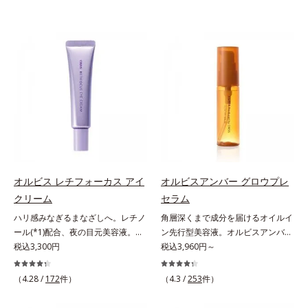
オルビス レチフォーカス アイ
オルビスアンバー グロウプレ
クリーム
セラム
ハリ感みなぎるまなざしへ。レチノ
角層深くまで成分を届けるオイルイ
ール(*1)配合、夜の目元美容液。オ
ン先行型美容液。オルビスアンバー
ルビスの目元技術を結集し、ハリ感
税込3,300円
は、いつも⾃然体で美しくありたい
税込3,960円～
みなぎるまなざしへ。レチノール
と願う⼤⼈世代に寄り添うブランド
(*1)配合の目元美容液です。目元悩
です。年齢印象研究に基づいた肌サ
（4.28 /
172
件）
（4.3 /
253
件）
みをマルチにケアするレチノール
イエンスで、複合的なお悩みにアプ
と、ハリ感をサポートするペプチド
ローチ。大人世代の肌に向き合い、