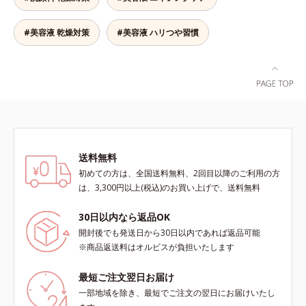
ここちよく肌を整えます。無油分だ
乱れ*2 メイク効果による*3 乾燥に
からこそ実現できたべたつかない使
よる*4 マッサージ効果による*5 乾
いごこちで、つけた瞬間から、うる
#美容液 乾燥対策
#美容液 ハリつや習慣
燥によるくすみをケアする植物性保
おいとハリ感のある肌へ。目元はも
湿成分*6 ブライトニングフィルタ
ちろん、乾燥が気になる小鼻や口元
ー（酸化チタン、シリカ、マイカ、
などにもお勧めです。
酸化鉄、トリメトキシシリルジメチ
コン）= 仕上がり向上粉体
送料無料
初めての方は、全国送料無料、2回目以降のご利用の方
は、3,300円以上(税込)のお買い上げで、送料無料
30日以内なら返品OK
開封後でも発送日から30日以内であれば返品可能
※商品返送料はオルビスが負担いたします
最短ご注文翌日お届け
一部地域を除き、最短でご注文の翌日にお届けいたし