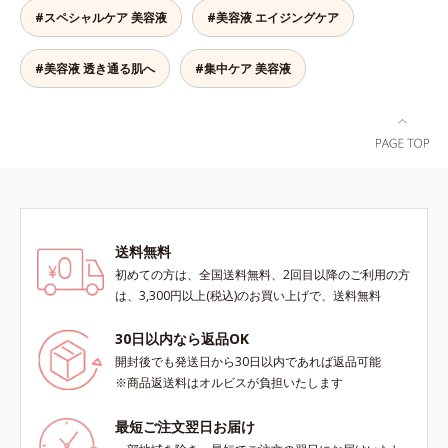
の生成を抑制し、浸透(*4)パワーで
た、つややかな肌に出合えます。*
#スペシャルケア 美容液
#美容液 エイジングケア
美白成分・速効性ビタミンC誘導体
年齢に応じたお手入れのこと
などの成分をシミの元へ届けます。
みずみずしくスーッと浸透し後肌は
#美容液 透き通る肌へ
#集中ケア 美容液
サラッとしているから、どのスキン
ケアとも相性抜群。一年中気持ちよ
く使える使用感です。*1 過剰に生
成されたメラニン *2 メラニンの生
成を抑え、シミ・ソバカスを防ぐ*3
メラノサイト*4 角層まで
送料無料
初めての方は、全国送料無料、2回目以降のご利用の方
は、3,300円以上(税込)のお買い上げで、送料無料
30日以内なら返品OK
開封後でも発送日から30日以内であれば返品可能
※商品返送料はオルビスが負担いたします
最短ご注文翌日お届け