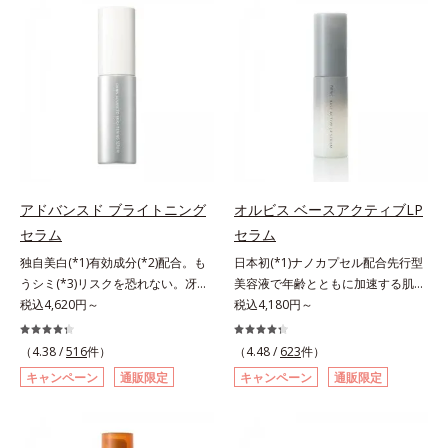
有効成分「ナイアシンアミド」の浸
(*2)の2種の成分が深いうるおいを
透スピードがアップ(*5)し、浸透し
与え、湧き上がるようなハリ感を呼
にくい大人肌の深く(*3)まで素早く
び覚まします。ハリ膜がのび広が
届けます。真皮のコラーゲン産生を
り、肌表面にピン！としたハリ感を
促進し、年齢とともに刻まれる深い
与え、さらに疑似セラミド(*3)が角
悩みのシワを改善しながら、過剰な
層の隙間に浸透(*4)。夜のスキンケ
メラニン生成を防ぎ未来のシミ・ソ
アの最後にプラスすることで乾燥に
バカスを予防します。さらに独自研
よる小ジワを目立たなくし、ハリ感
究に基づいた浸透型ハリ保湿成分
みなぎる目元を目指します。*1 レ
(*6)で大人肌にハリ感をプラス。す
チノール配合＝保湿成分*2 パルミ
アドバンスド ブライトニング
オルビス ベースアクティブLP
るっと伸び広がるテクスチャー
トイルトリペプチド－5配合＝保湿
セラム
セラム
で、"顔全体にご使用いただける設
成分*3 ラウロイルグルタミン酸ジ
独自美白(*1)有効成分(*2)配合。も
日本初(*1)ナノカプセル配合先行型
計"。見えているシワはもちろん、
（フィトステリル/オクチルドデシ
うシミ(*3)リスクを恐れない。冴え
美容液で年齢とともに加速する肌悩
自分では気づきにくい死角のシワの
ル）配合＝保湿成分*4 角層まで
わたる透明美肌(*4)へ。先端肌科学
税込4,620円～
み(*2)にブレーキを。スキンケアの
税込4,180円～
改善にも効果を発揮します。*1 メ
が導く、透明感あふれる輝き(*4)
打ち止め感に。年齢とともに加速す
ラニンの生成を抑え、シミ・ソバカ
へ。今の自分の肌も未来の肌もあき
る肌悩み(*2)にブレーキをかけ、化
スを防ぐ*2 ナイアシンアミド（有
（4.38 /
516
件）
（4.48 /
623
件）
らめない、自分史上最高の冴えわた
粧水前の土台(*3)づくりで、うるお
効成分）、水添大豆リン脂質、フィ
キャンペーン
通販限定
キャンペーン
通販限定
る透明美肌(*4)を目指すには、美肌
いに満ち満ちた内側から弾むような
トステロール、水（基剤）、
の阻害要因となるうるおい不足やシ
ハリ肌へ。化粧水は二度塗りしない
BG（保湿）*3 角層まで*4 K石けん
ミを予防するお手入れを続けること
と不安…。いろいろケアしているの
素地、ホホバアルコール、トリステ