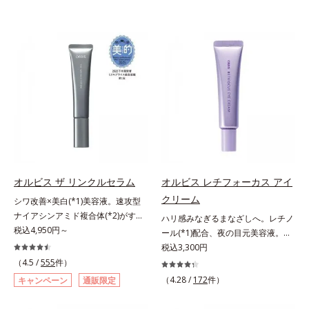
オルビス ザ リンクルセラム
オルビス レチフォーカス アイ
クリーム
シワ改善×美白(*1)美容液。速攻型
ナイアシンアミド複合体(*2)がすば
ハリ感みなぎるまなざしへ。レチノ
やく浸透(*3)。ピンと、パッと。大
税込4,950円～
ール(*1)配合、夜の目元美容液。オ
人の肌にハリ感を。シワ改善×美白
ルビスの目元技術を結集し、ハリ感
税込3,300円
(*1)美容液。ポーラ化成 研究所の独
みなぎるまなざしへ。レチノール
（4.5 /
555
件）
自研究で見出した、速攻型ナイアシ
(*1)配合の目元美容液です。目元悩
（4.28 /
172
件）
キャンペーン
通販限定
ンアミド複合体(*2)と浸透サポート
みをマルチにケアするレチノール
成分(*4)を配合。シワ改善・美白の
と、ハリ感をサポートするペプチド