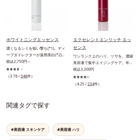
刺激から肌を守ります。肌の内側
イルイン先⾏型美容液「オルビスア
アルテアエキス配合＝保湿成分各商
るおい不足など*3 お手入れのファ
(*2)と外側、両方からのWアプロー
ンバー グロウプレセラム」は、オ
品の詳しい情報は商品ページをご覧
ーストステップのこと*4 細胞間脂
チでゆらぎ(*1)を食い止め、夕方に
イル成分(*2)が肌に素早くなじみ、
ください。・BEAUTY夏祭りは、こ
質に類似した構造*5 保湿成分
かけてダウンしていくハリの低下を
肌をやわらかくしながら角層まで浸
ちら
予防。朝の“ピーク肌”が長時間続き
透。ADセラミドミックスが肌をす
ます。UVカット効果と肌をトーン
こやかに整え、うるおいを蓄える肌
ホワイトニングエッセンス
エクセレントエンリッチ エッ
アップさせる効果(*4)があり、朝の
へと導きます。洗顔後すぐに使うこ
センス
濃くなるシミを狙い撃ち(*1)。ディ
メイク前のスキンケアにぴったり。
とで、あとのオールインワンクリー
ープダイレクターが薬用美白(*2)成
ワンランク上のハリ、ツヤを。濃縮
オイルカットでベタつかないので、
ムの肌なじみを高め、うるおいとツ
分を、肌の奥深く(*3)まで効かせる
税込2,750円～
美容液で集中エイジングケア。年齢
すぐにメイクが始められます。*1
ヤのある肌を叶えます。*1 肌にハ
美容液。しつこいシミの原因“詰ま
を重ねた肌に、濃縮エッセンスがさ
税込3,300円
乾燥など *2 角層内 *3 ちり・ほこ
リを与え若々しい印象*2 スクワラ
りメラニン(*1)”の生成を抑え、透明
らにワンランク上のエイジングケア
（3.78 /
348
件）
り等 *4 メイクアップ効果による
ン、トリ（カプリル酸／カプリン
感あふれる輝く肌を目指す、薬用美
(*)を。ハリ、ツヤを集中ケアする保
酸）グリセリル＝肌をやわらかくほ
（4.25 /
234
件）
白(*2)美容液です。シミがある部分
湿成分・ローヤルゼリーとコラーゲ
ぐす複合成分
は肌のターンオーバーが低下し、メ
ンをリッチに配合。みずみずしい感
ラニンが肌の奥(*3)で詰まっている
触の美容液が角層のすみずみまで浸
関連タグで探す
状態であることに着目。肌の奥の詰
透し、肌はもっちり、やわらか。角
まりにダイレクトに働きかける処方
層への浸透を高めるには、化粧水で
を採用しました。ディープダイレク
整えた後、保湿ジェルを使用する前
ター（ヒメフウロエキス、スターフ
に使うのが効果的。より積極的な集
#美容液 スキンケア
#美容液 ハリ
ルーツ葉エキス）が詰まりメラニン
中エイジングケアで、もっちりとし