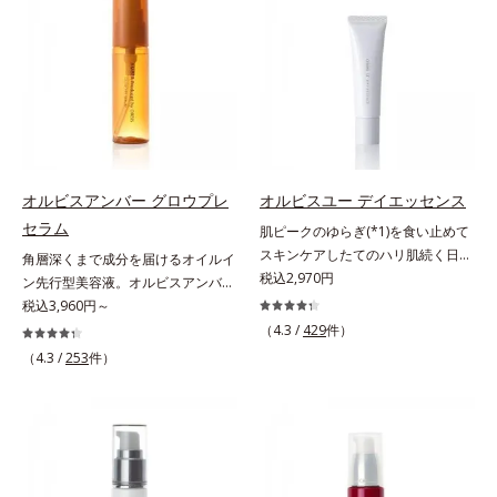
が大切だと考えました。そこで、ポ
に、あと一歩肌悩みが晴れない…。
アリン酸デカグリセリル（基剤）*5
ーラ・オルビスグループ独自の美白
そんな大人の肌悩みにアプローチす
角層の範囲内における自社従来品処
(*1)有効成分「m-ピクセノール（デ
る先行型美容液です。日本初(*1)、
方との比較*6 ドクダミエキス、シ
クスパンテノールW）」を配合。シ
毛穴約1/1000ナノサイズの極小カ
クロヘキサンジカルボン酸ビスエト
ミの原因になると考えられる“メラ
プセルの表面は肌になじみやすい構
キシジグリコール（保湿）＜使用量
ニンの塊”を居座らせない(*1)、粉砕
造(*4)。内包した美容成分(*5)の浸
目安＞パール1粒程度＜ご使用ステ
と排出サポート(*5)の2ステップで
透をサポートし、角層すみずみをう
ップ＞洗顔料 ⇒ 化粧水 ⇒ ザ リン
メラニンの蓄積を抑え、シミ・ソバ
るおいで満たします。さらに“うる
クルセラム ⇒ 保湿液＜1商品あたり
カスを防ぎます。さらに、「アルテ
おいの通り道”を作って化粧水のな
の使用回数＞通常サイズ：約90回
オルビスアンバー グロウプレ
オルビスユー デイエッセンス
アネスレ(*6)」を配合し、うるおい
じみ感をUP。化粧水前に使うこと
（1.5ヵ月程度）ラージサイズ：約
セラム
肌ピークのゆらぎ(*1)を食い止めて
に満ちた自分本来の澄み渡るような
で、普段の化粧水の手ごたえをより
180回（3ヵ月程度）各商品の詳し
スキンケアしたてのハリ肌続く日中
角層深くまで成分を届けるオイルイ
透明感を目指します。手に取った
実感できる、しっとり整った肌状態
い情報は商品ページをご覧くださ
用美容液。起床直後にピークを迎
税込2,970円
ン先行型美容液。オルビスアンバー
時、なじませた時、後肌、と3段階
へ。化粧水前に2プッシュ使うだけ
い。・BEAUTY夏祭りは、こちら
え、夕方から夜にかけて徐々にダウ
は、いつも⾃然体で美しくありたい
税込3,960円～
に変化するテクスチャーは、肌にす
で、うるおいのすき間にぐんぐん入
ンするハリのバイオリズムに着目し
と願う⼤⼈世代に寄り添うブランド
ばやくなじみ、毎日の美白ケアを楽
り込み、うるおいで満ち満ちたハリ
（4.3 /
429
件）
た、オルビスユーシリーズの日中用
です。年齢印象研究に基づいた肌サ
しくする使いごこちを叶えました。
のある美肌へと整えます。*1 クチ
（4.3 /
253
件）
美容液です。クチナシエキス配合の
イエンスで、複合的なお悩みにアプ
*1 メラニンの蓄積を抑え、シミ・
ナシ果実エキス、ハトムギ種子エキ
ハリバリアエンハンサーが、肌の内
ローチ。大人世代の肌に向き合い、
ソバカスを防ぐ*2 デクスパンテノ
ス、ユズ果実エキス、水添レシチ
側(*2)からバリア機能にアプローチ
手軽なお手入れで賢いケアを。ライ
ールW*3 これからできるシミのこ
ン、フィトステロールズ、（Ｃ１２
して、うるおいをキープ。さらに紫
フスタイルになじむ、若々しい印象
と*4 うるおいによる透明感のある
－２０）アルキルグルコシドの組み
外線・近赤外線・大気汚染(*3)をカ
(*1)作りのサポートをします。オル
肌*5 ターンオーバーを促進して、
合わせが初（2023年4月 Mintel社デ
ットする成分を配合しており、外的
ビスアンバー グロウプレセラムオ
メラニンの塊を微細化すること*6
ータベースによる当社調べ）*2 う