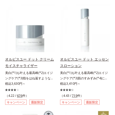
有効成分「ナイアシンアミド」の浸
肌にぴったり密着し、SPF50+・
計で、あなたのエイジングケアを応
の阻害要因となるうるおい不足やシ
透スピードがアップ(*5)し、浸透し
PA++++という高い紫外線カット力
援します。*1 メラニンの生成を抑
ミを予防するお手入れを続けること
にくい大人肌の深く(*3)まで素早く
ながら、白浮きしにくい処方に。シ
え、シミ・ソバカスを防ぐ（ウォッ
が大切だと考えました。そこで、ポ
届けます。真皮のコラーゲン産生を
ワ改善・美白を叶えながら、紫外線
シュ除く）*2 オルビス内スキンケ
ーラ・オルビスグループ独自の美白
促進し、年齢とともに刻まれる深い
を味方にしてあなたの肌を守る最高
アシリーズの保湿力*3 年齢に応じ
(*1)有効成分「m-ピクセノール（デ
悩みのシワを改善しながら、過剰な
峰顔用日焼け止めです。*1 メラニ
たお手入れのこと*4 うるおいによ
クスパンテノールW）」を配合。シ
メラニン生成を防ぎ未来のシミ・ソ
ンの生成を抑え、シミ・ソバカスを
る*5 乾燥、ハリ・ツヤのなさ
ミの原因になると考えられる“メラ
バカスを予防します。さらに独自研
防ぐ*2 化粧膜のくずれにくさ、肌
*6 乾燥による*7 保湿成分*8
ニンの塊”を居座らせない(*1)、粉砕
究に基づいた浸透型ハリ保湿成分
をうるおして保護すること*3 オル
ロニセラカエルレア果汁、ノバラエ
と排出サポート(*5)の2ステップで
(*6)で大人肌にハリ感をプラス。す
ビス内最高の紫外線カットレベル*4
キス配合＝うるおいを与えハリと透
メラニンの蓄積を抑え、シミ・ソバ
るっと伸び広がるテクスチャー
紫外線に瞬時に反応して、膜が厚く
明感に満ちた肌へ導く保湿成分*9
カスを防ぎます。さらに、「アルテ
オルビスユー ドット クリーム
オルビスユー ドット エッセン
で、"顔全体にご使用いただける設
なり始めることおよび表面に新たな
メマツヨイグサ抽出液、スイカズラ
アネスレ(*6)」を配合し、うるおい
モイスチャライザー
スローション
計"。見えているシワはもちろん、
膜ができ始めることで膜が強くくず
エキス配合＝角層のすみずみまで水
に満ちた自分本来の澄み渡るような
自分では気づきにくい死角のシワの
れにくくなり、密閉することで保湿
分・油分を保ち、ハリ・ツヤを与え
美白(*1)も叶える最高峰(*2)エイジ
美白(*1)も叶える最高峰(*2)エイジ
透明感を目指します。手に取った
改善にも効果を発揮します。*1 メ
成分を浸透促進すること（角層ま
る保湿成分*10 気持ちのことアレ
ングケア(*3)指をはね返すような弾
ングケア(*3)肌のすみずみ(*4)にし
時、なじませた時、後肌、と3段階
ラニンの生成を抑え、シミ・ソバカ
で）*5 保湿成分*6 角層まで＜使用
ルギーテスト済＝全ての方にアレル
力感が宿るハリ感 濃密フィットク
税込3,630円～
みわたるうるおい充満ローション。
税込3,410円～
に変化するテクスチャーは、肌にす
スを防ぐ*2 ナイアシンアミド（有
量目安＞大きめのパール1粒程度
ギーが起こらないということではあ
リーム。ハリも透明感(*4)も結果主
ハリも透明感(*5)も結果主義。年齢
ばやくなじみ、毎日の美白ケアを楽
効成分）、水添大豆リン脂質、フィ
※全顔使用の場合＜使用ステップ＞
りません。
義。年齢サイン(*5)の因子に着目し
サイン(*6)の因子に着目した肌科学
しくする使いごこちを叶えました。
（4.22 /
676
件）
（4.43 /
719
件）
トステロール、水（基剤）、
洗顔料 ⇒ 化粧水 ⇒ 保湿液 ⇒オル
た肌科学エイジングケア(*3)シリー
エイジングケア(*3)シリーズ。オル
*1 メラニンの蓄積を抑え、シミ・
キャンペーン
通販限定
キャンペーン
通販限定
BG（保湿）*3 角層まで*4 K石けん
ビス リンクルブライトUVプロテク
ズ。オルビスユー ドットシリーズ
ビスユー ドットシリーズは、年齢
ソバカスを防ぐ*2 デクスパンテノ
素地、ホホバアルコール、トリステ
ター N各商品の詳しい情報は商品ペ
は、年齢による肌悩み一つ一つを対
による肌悩み一つ一つを対処するの
ールW*3 これからできるシミのこ