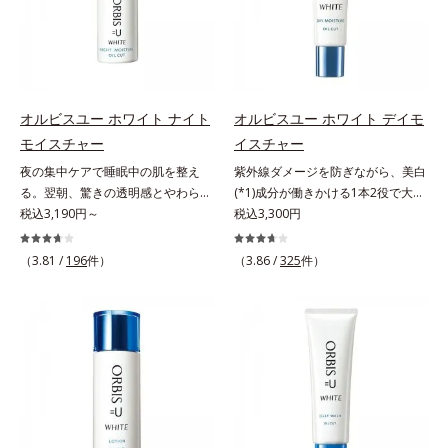
ヴァイタルトリートメントクリーム
齢肌の“メラニンメタボ(*2)”にアプ
ラニンの生成を抑え、シミ・ソバカ
ぐ（ウォッシュ除く）*2 オルビス
「オルビスアンバー ヴァイタルト
ローチして、澄みわたる美肌を目指
スを防ぐ（ウォッシュを除く）*2
内スキンケアシリーズの保湿力*3
リートメントクリーム」は、1品
します。*1 年齢を重ねた肌*2 メラ
オルビス内スキンケアシリーズの保
年齢に応じたお手入れのこと*4 う
で、化粧水、クリーム、シワ改善・
ニンが過剰に生成する状態*3 メラ
湿力*3 年齢に応じたお手入れのこ
るおいによる*5 乾燥、ハリ・ツヤ
美白(*1)美容液、乳液・保湿液、ネ
ニンの生成を抑え、シミ・ソバカス
と*4 剥がれずに肌に蓄積した古い
のなさ*6 乾燥による*7 保湿成分*8
ッククリーム(*3)、パックの6役を
を防ぐ*4 コラーゲン・トリペプチ
角層*5 乾燥による*6 洗浄によ
ロニセラカエルレア果汁、ノバラエ
オルビスユー ホワイト ナイト
オルビスユー ホワイト デイモ
担い、複合的にアプローチ。Wナイ
ド Ｆ
る物理的効果*7 うるおいによる
キス配合＝うるおいを与えハリと透
モイスチャー
イスチャー
アシン(*4)によるシワ改善・シミ予
*8 乾燥、ハリ・ツヤのなさ*9
明感に満ちた肌へ導く保湿成分*9
夜の集中ケアで睡眠中の肌を整え
紫外線ダメージを防ぎながら、美白
防に加え、複合成分コラーゲンコン
保湿成分*10 ロニセラカエルレア
メマツヨイグサ抽出液、スイカズラ
る。翌朝、驚きの透明感とやわらか
(*1)成分が働きかける1本2役で大人
プレックスSPが肌のハリを徹底サポ
果汁、ノバラエキス配合＝うるおい
エキス配合＝角層のすみずみまで水
さを感じて。若々しく透明感のある
税込3,190円～
の肌を守りぬく。若々しく透明感の
税込3,300円
ート。肌なじみのよいクリーム構造
を与えハリと透明感に満ちた肌へ導
分・油分を保ち、ハリ・ツヤを与え
美肌を構成する要素と、年齢肌(*1)
ある美肌を構成する要素と、年齢肌
で角層まで保湿成分が浸透し、うる
く保湿成分*11 メマツヨイグサ抽
る保湿成分*10 気持ちのこと各商品
のメラニン生成にアプローチして、
(*2)のメラニン生成にアプローチし
おいをギュッと閉じ込めます。洗顔
（3.81 /
196
件）
（3.86 /
325
件）
出液、スイカズラエキス配合＝角層
の詳しい情報は商品ページをご覧く
明るくなめらかな肌へ導くスキンケ
て、明るくなめらかな肌へ導くスキ
の後、これ1品だけでマルチにケ
のすみずみまで水分・油分を保ち、
ださい。・BEAUTY夏祭りは、こち
アシリーズです。「オルビスユー」
ンケアシリーズです。「オルビスユ
ア。うるおいのベールで守られた、
ハリ・ツヤを与える保湿成分*12
ら
の理論を応用し、全方位的に肌の底
ー」の理論を応用し、全方位的に肌
ハリ感のあるなめらかな肌を叶えま
気持ちのこと
上げを図ります。さらに、シミと年
の底上げを図ります。さらに、シミ
す。*1 メラニンの生成を抑え、シ
齢の関係に着目。点在するシミだけ
と年齢の関係に着目。点在するシミ
ミ・ソバカスを防ぐ*2 肌にハリを
でなく、メラニンが蓄積しがちな年
だけでなく、メラニンが蓄積しがち
与え若々しい印象*3 首のうるおい
齢肌の“メラニンメタボ(*2)”にアプ
な年齢肌の“メラニンメタボ(*3)”に
ケアとして*4 ナイアシンアミド
ローチして、澄みわたる美肌を目指
アプローチして、澄みわたる美肌を
します。*1 年齢を重ねた肌*2 メラ
目指します。*1 メラニンの生成を