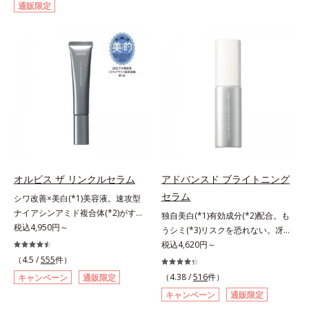
通販限定
して強固な膜を形成する技術「瞬間
対処するのではなく、肌で起きてい
オートディフェンステクノロジー
ることの根本原因に着目。加齢とと
(*4)」を搭載。紫外線を浴びた膜が
もに現れる年齢サイン(*5)について
厚く強靭に進化することで、紫外線
研究を進めたところ、弾力感のない
が強い環境でも汗やくずれから肌を
状態である「ハリのなさ」や、くす
守り、美容成分(*5)の浸透を促進
み(*6)などが現れている状態である
(*6)します。有効成分「ナイアシン
「透明感のなさ」が現れることで大
アミド」配合。真皮のコラーゲン産
人の肌印象に大きな影響を与えてい
生を促進し今あるシワを改善。メラ
ることが分かりました。そこでオル
ニンの受け渡しを抑制することで、
ビスユー ドットシリーズは美容成
未来のシミ・ソバカスも予防しま
分(*7)として「G.D.F.アクティベー
す。今あるシワも未来のシミにもア
ター(*8)」を配合。そして、従来か
オルビス ザ リンクルセラム
アドバンスド ブライトニング
プローチ。保湿成分が日中の肌にも
ら配合している美白有効成分「トラ
セラム
シワ改善×美白(*1)美容液。速攻型
うるおいを与え、明るくなめらかな
ネキサム酸」を配合しました。さら
ナイアシンアミド複合体(*2)がすば
肌へ導きます。さらに落ちにくくす
に、シリーズ共通の美容成分(*7)
独自美白(*1)有効成分(*2)配合。も
やく浸透(*3)。ピンと、パッと。大
税込4,950円～
るとキシキシし、塗りごこちを優先
「GLルートブースター(*9)」を配合
うシミ(*3)リスクを恐れない。冴え
人の肌にハリ感を。シワ改善×美白
すると膜がくずれやすくなる日焼け
することで、肌のふっくら感や透明
わたる透明美肌(*4)へ。先端肌科学
税込4,620円～
(*1)美容液。ポーラ化成 研究所の独
止めのジレンマを解消すべく試作を
感を叶えます。美白ケアしながら多
が導く、透明感あふれる輝き(*4)
（4.5 /
555
件）
自研究で見出した、速攻型ナイアシ
重ね、落ちにくくのびのよいみずみ
角的なエイジングケアが叶うシリー
へ。今の自分の肌も未来の肌もあき
（4.38 /
516
件）
キャンペーン
通販限定
ンアミド複合体(*2)と浸透サポート
ずしいテクスチャーを追求しまし
ズに。3ステップで上向き(*10)のハ
らめない、自分史上最高の冴えわた
キャンペーン
通販限定
成分(*4)を配合。シワ改善・美白の
た。まるで美容液級のなめらかさで
リと透明感を。効果的なシナジー設
る透明美肌(*4)を目指すには、美肌