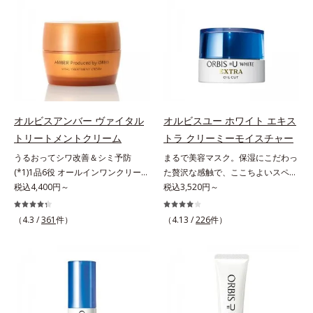
原因に着目。加齢とともに現れる年
いて研究を進めたところ、弾力感の
す。*1 メラニンの生成を抑え、シ
ラニンの生成を抑え、シミ・ソバカ
齢サインについて研究を進めたとこ
ない状態である「ハリのなさ」や、
ミ・ソバカスを防ぐ（ウォッシュを
スを防ぐ（ウォッシュを除く）*2
ろ、弾力感のない状態である「ハリ
くすみ(*6)などが現れている状態で
除く）*2 オルビス内スキンケアシ
オルビス内スキンケアシリーズの保
のなさ」や、くすみ(*5)などが現れ
ある「透明感のなさ」が現れること
リーズの保湿力*3 年齢に応じたお
湿力*3 年齢に応じたお手入れのこ
ている状態である「透明感のなさ」
で大人の肌印象に大きな影響を与え
手入れのこと*4 うるおいによる
と*4 角層まで*5 うるおいによ
が、大人の肌印象に大きな影響を与
ていることが分かりました。そこで
*5 乾燥、ハリ・ツヤのなさ*6
る*6 乾燥、ハリ・ツヤのなさ
えていることがわかりました。そこ
オルビスユー ドットシリーズは美
乾燥による*7 保湿成分*8 ロニ
*7 乾燥による*8 保湿成分*9
でオルビスユー ドットシリーズは
容成分(*7)として「G.D.F.アクティ
セラカエルレア果汁、ノバラエキス
ロニセラカエルレア果汁、ノバラエ
オルビスアンバー ヴァイタル
オルビスユー ホワイト エキス
美容成分(*9)として「G.D.F.アクテ
ベーター(*8)」を配合。そして、従
配合＝うるおいを与えハリと透明感
キス配合＝うるおいを与えハリと透
トリートメントクリーム
トラ クリーミーモイスチャー
ィベーター(*10)」を配合。そし
来から配合している美白有効成分
に満ちた肌へ導く保湿成分*9 メマ
明感に満ちた肌へ導く保湿成分
うるおってシワ改善＆シミ予防
まるで美容マスク。保湿にこだわっ
て、従来から配合している美白(*1)
「トラネキサム酸」を配合しまし
ツヨイグサ抽出液、スイカズラエキ
*10 メマツヨイグサ抽出液、スイ
(*1)1品6役 オールインワンクリー
た贅沢な感触で、ここちよいスペシ
有効成分「トラネキサム酸」を配合
た。さらに、シリーズ共通の美容成
ス配合＝角層のすみずみまで水分・
カズラエキス配合＝角層のすみずみ
ム。オルビスアンバーは、いつも⾃
税込4,400円～
ャルケアを。若々しく透明感のある
税込3,520円～
しました。さらに、シリーズ共通の
分(*7)「GLルートブースター(*9)」
油分を保ち、ハリ・ツヤを与える保
まで水分・油分を保ち、ハリ・ツヤ
然体で美しくありたいと願う⼤⼈世
美肌を構成する要素と、年齢肌(*1)
美容成分「GLルートブースター
を配合することで、肌のふっくら感
湿成分*10 気持ちのこと
を与える保湿成分*11 気持ちのこ
代に寄り添うブランドです。年齢印
のメラニン生成にアプローチして、
(*11)」を配合することで、肌のふ
や透明感を叶えます。美白ケアしな
と
（4.3 /
361
件）
（4.13 /
226
件）
象研究に基づいた肌サイエンスで、
明るくなめらかな肌へ導くスキンケ
っくら感や透明感を叶えます。美白
がら多角的なエイジングケアが叶う
複合的なお悩みにアプローチ。大人
アシリーズです。「オルビスユー」
ケアしながら多角的なエイジングケ
シリーズに。3ステップで上向き
世代の肌に向き合い、手軽なお手入
の理論を応用し、全方位的に肌の底
アが叶うシリーズに。3ステップで
(*10)のハリと透明感を。効果的な
れで賢いケアを。ライフスタイルに
上げを図ります。さらに、シミと年
上向き(*12)のハリと透明感を。効
シナジー設計で、あなたのエイジン
なじむ、若々しい印象(*2)作りのサ
齢の関係に着目。点在するシミだけ
果的なシナジー設計で、あなたのエ
グケアを応援します。*1 メラニン
ポートをします。オルビスアンバー
でなく、メラニンが蓄積しがちな年
イジングケアを応援します。*1 メ
の生成を抑え、シミ・ソバカスを防