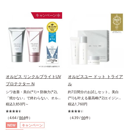
オルビス リンクルブライトUV
オルビスユー ドット トライア
プロテクター N
ル
シワ改善・美白(*1) × 防御力(*2)。
約7日間分のお試しセット。美白
「焼かない」で終わらない、オルビ
(*1)も叶える最高峰(*2)エイジング
ス最高峰(*3)日焼け止め。シワ改
税込3,850円～
ケア(*3)。ハリも透明感(*4)も結果
税込1,760円
善・美白(*1) × 防御力(*2)「焼かな
主義。年齢サイン(*5)の因子に着目
い」で終わらないオルビス最高峰
した肌科学エイジングケア(*3)シリ
（4.64 /
864
件）
（4.39 /
66
件）
(*3)顔用日焼け止めです。ポーラ化
ーズ。オルビスユー ドットシリー
NEW
キャンペーン
成の独自研究による、紫外線に反応
ズは、年齢による肌悩み一つ一つを