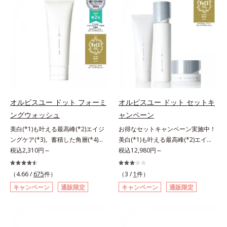
アリン酸デカグリセリル（基剤）*5
ージをご覧ください。・BEAUTY夏
処するのではなく、肌で起きている
ではなく、肌で起きていることの根
と*4 うるおいによる透明感のある
角層の範囲内における自社従来品処
祭りは、こちら
ことの根本原因に着目。加齢ととも
本原因に着目。加齢とともに現れる
肌*5 ターンオーバーを促進して、
方との比較*6 ドクダミエキス、シ
に現れる年齢サインについて研究を
年齢サインについて研究を進めたと
メラニンの塊を微細化すること*6
クロヘキサンジカルボン酸ビスエト
進めたところ、弾力感のない状態で
ころ、弾力感のない状態である「ハ
アルテアエキス配合＝保湿成分各商
キシジグリコール（保湿）＜使用量
ある「ハリのなさ」や、くすみ(*6)
リのなさ」や、くすみ(*7)などが現
品の詳しい情報は商品ページをご覧
目安＞パール1粒程度＜ご使用ステ
などが現れている状態である「透明
れている状態である「透明感のな
ください。・BEAUTY夏祭りは、こ
ップ＞洗顔料 ⇒ 化粧水 ⇒ ザ リン
感のなさ」が、大人の肌印象に大き
さ」が、大人の肌印象に大きな影響
ちら
クルセラム ⇒ 保湿液＜1商品あたり
な影響を与えていることがわかりま
を与えていることがわかりました。
の使用回数＞通常サイズ：約90回
した。そこでオルビスユー ドット
そこでオルビスユー ドットシリー
（1.5ヵ月程度）ラージサイズ：約
シリーズは美容成分(*7)として
ズは美容成分(*8)として「G.D.F.ア
オルビスユー ドット フォーミ
オルビスユー ドット セットキ
180回（3ヵ月程度）各商品の詳し
「G.D.F.アクティベーター(*8)」を
クティベーター(*9)」を配合。そし
ングウォッシュ
ャンペーン
い情報は商品ページをご覧くださ
配合。そして、従来から配合してい
て、従来から配合している美白(*1)
い。・BEAUTY夏祭りは、こちら
美白(*1)も叶える最高峰(*2)エイジ
お得なセットキャンペーン実施中！
る美白(*1)有効成分「トラネキサム
有効成分「トラネキサム酸」を配合
ングケア(*3)。蓄積した角層(*4)を
美白(*1)も叶える最高峰(*2)エイジ
酸」を配合しました。さらに、シリ
しました。さらに、シリーズ共通の
絡めとりくすみ(*5)を晴らす高密着
税込2,310円～
ングケア(*3)。ハリも透明感(*4)も
税込12,980円～
ーズ共通の美容成分「GLルートブ
美容成分「GLルートブースター
マイルドピーリング(*6)洗顔料。ハ
結果主義。年齢サイン(*5)の因子に
ースター(*9)」を配合することで、
(*10)」を配合することで、肌のふ
リも透明感(*7)も結果主義。年齢サ
着目した肌科学エイジングケア(*3)
肌のふっくら感や透明感を叶えま
っくら感や透明感を叶えます。美白
（4.66 /
675
件）
（3 /
1
件）
イン(*8)の因子に着目した肌科学エ
シリーズ。オルビスユー ドットシ
す。美白ケアしながら多角的なエイ
ケアしながら多角的なエイジングケ
キャンペーン
通販限定
キャンペーン
通販限定
イジングケア(*3)シリーズ。オルビ
リーズは、年齢による肌悩み一つ一
ジングケアが叶うシリーズに。3ス
アが叶うシリーズに。3ステップで
スユー ドットシリーズは、年齢に
つを対処するのではなく、肌で起き
テップで上向き(*10)のハリと透明
上向き(*11)のハリと透明感を。効
よる肌悩み一つ一つを対処するので
ていることの根本原因に着目。加齢
感を。効果的なシナジー設計で、あ
果的なシナジー設計で、あなたのエ
はなく、肌で起きていることの根本
とともに現れる年齢サイン(*5)につ
なたのエイジングケアを応援しま
イジングケアを応援します。*1 メ