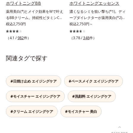
ンが過剰に生成する状態
ホワイトニングBB
ホワイトニングエッセンス
薬用美白(*)とメイク効果をWで叶え
濃くなるシミを狙い撃ち(*1)。ディ
るBBクリーム。持続性ビタミンC誘
ープダイレクターが薬用美白(*2)成
導体で美白しながらくすみのない軽
税込2,750円
分を、肌の奥深く(*3)まで効かせる
税込2,750円～
やか美肌を長時間キープ。メイクし
美容液。しつこいシミの原因“詰ま
ながら日中美白(*)効果も発揮する、
りメラニン(*1)”の生成を抑え、透明
（4.1 /
982
件）
（3.78 /
348
件）
薬用美白BBクリームです。BBとし
感あふれる輝く肌を目指す、薬用美
ては珍しく、持続性ビタミンC誘導
白(*2)美容液です。シミがある部分
体の配合に成功しました。“薬用美
は肌のターンオーバーが低下し、メ
関連タグで探す
白美容液に色をつける”製法で生ま
ラニンが肌の奥(*3)で詰まっている
れたBBだから、塗るだけで日中も
状態であることに着目。肌の奥の詰
美白効果を発揮。さらに肌のくすみ
まりにダイレクトに働きかける処方
をパッと飛ばし、皮脂テカを防ぎな
を採用しました。ディープダイレク
#日焼け止め エイジングケア
#ベースメイク エイジングケア
がら明るい肌を長時間キープしま
ター（ヒメフウロエキス、スターフ
す。これ1つで、美白美容液・日焼
ルーツ葉エキス）が詰まりメラニン
#モイスチャー エイジングケア
#洗顔料 エイジングケア
け止め・化粧下地・ファンデ―ショ
の生成を抑制し、浸透(*4)パワーで
ン・コンシーラー・パウダーを兼ね
美白成分・速効性ビタミンC誘導体
る1本6役。時短メイクが叶います。
などの成分をシミの元へ届けます。
#クリーム エイジングケア
#モイスチャー 美白
* メラニンの生成を抑え、シミ・ソ
みずみずしくスーッと浸透し後肌は
バカスを防ぐ
サラッとしているから、どのスキン
ケアとも相性抜群。一年中気持ちよ