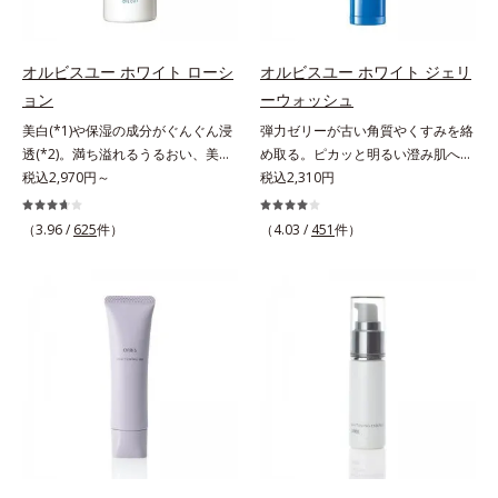
ニンが過剰に生成する状態
抑え、シミ・ソバカスを防ぐ*2 年
齢を重ねた肌*3 メラニンが過剰に
生成する状態
オルビスユー ホワイト ローシ
オルビスユー ホワイト ジェリ
ョン
ーウォッシュ
美白(*1)や保湿の成分がぐんぐん浸
弾力ゼリーが古い角質やくすみを絡
透(*2)。満ち溢れるうるおい、美肌
め取る。ピカッと明るい澄み肌へ。
がやみつきに。若々しく透明感のあ
税込2,970円～
若々しく透明感のある美肌を構成す
税込2,310円
る美肌を構成する要素と、年齢肌
る要素と、年齢肌(*1)のメラニン生
(*3)のメラニン生成にアプローチし
成にアプローチして、明るくなめら
（3.96 /
625
件）
（4.03 /
451
件）
て、明るくなめらかな肌へ導くスキ
かな肌へ導くスキンケアシリーズで
ンケアシリーズです。「オルビスユ
す。「オルビスユー」の理論を応用
ー」の理論を応用し、全方位的に肌
し、全方位的に肌の底上げを図りま
の底上げを図ります。さらに、シミ
す。さらに、シミと年齢の関係に着
と年齢の関係に着目。点在するシミ
目。点在するシミだけでなく、メラ
だけでなく、メラニンが蓄積しがち
ニンが蓄積しがちな年齢肌の“メラ
な年齢肌の“メラニンメタボ(*4)”に
ニンメタボ(*2)”にアプローチして、
アプローチして、澄みわたる美肌を
澄みわたる美肌を目指します。*1
目指します。*1 メラニンの生成を
年齢を重ねた肌*2 メラニンが過剰
抑え、シミ・ソバカスを防ぐ*2 角
に生成する状態
層まで*3 年齢を重ねた肌*4 メラニ