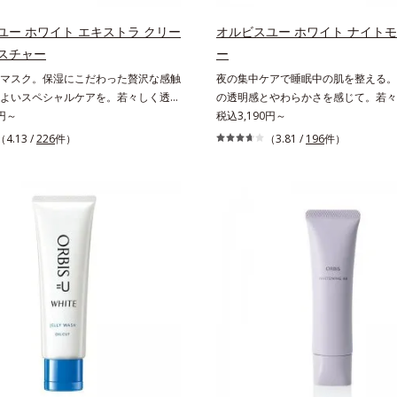
3ステップで上向き(*11)のハリと透明
アしながら多角的なエイジングケアが
的なシナジー設計で、あなたのエイジ
ズに。3ステップで上向き(*12)のハ
ユー ホワイト エキストラ クリー
オルビスユー ホワイト ナイト
応援します。*1 メラニンの生成を
を。効果的なシナジー設計で、あなた
スチャー
ー
・ソバカスを防ぐ（ウォッシュを除
グケアを応援します。*1 メラニン
マスク。保湿にこだわった贅沢な感触
夜の集中ケアで睡眠中の肌を整える。
オルビス内スキンケアシリーズの保湿
え、シミ・ソバカスを防ぐ（ウォッシ
よいスペシャルケアを。若々しく透明
の透明感とやわらかさを感じて。若々
齢に応じたお手入れのこと*4 角層ま
*2 オルビス内スキンケアシリーズ
肌を構成する要素と、年齢肌(*1)のメ
0円～
のある美肌を構成する要素と、年齢肌(
税込3,190円～
るおいによる*6 乾燥、ハリ・ツヤの
*3 年齢に応じたお手入れのこと*4
にアプローチして、明るくなめらかな
ニン生成にアプローチして、明るくな
乾燥による*8 保湿成分*9 ロニセラ
（4.13 /
226
件）
に肌に蓄積した古い角層*5 乾燥によ
（3.81 /
196
件）
キンケアシリーズです。「オルビスユ
へ導くスキンケアシリーズです。「オ
果汁、ノバラエキス配合＝うるおいを
浄による物理的効果*7 うるおいによ
を応用し、全方位的に肌の底上げを図
ー」の理論を応用し、全方位的に肌の
透明感に満ちた肌へ導く保湿成分
燥、ハリ・ツヤのなさ*9 保湿成分*
らに、シミと年齢の関係に着目。点在
ります。さらに、シミと年齢の関係に
マツヨイグサ抽出液、スイカズラエキス
ラカエルレア果汁、ノバラエキス配合
けでなく、メラニンが蓄積しがちな年
するシミだけでなく、メラニンが蓄積
のすみずみまで水分・油分を保ち、ハ
を与えハリと透明感に満ちた肌へ導く
ラニンメタボ(*2)”にアプローチして、
齢肌の“メラニンメタボ(*2)”にアプ
与える保湿成分*11 気持ちのこと
*11 メマツヨイグサ抽出液、スイ
美肌を目指します。*1 年齢を重ねた
澄みわたる美肌を目指します。*1 年
配合＝角層のすみずみまで水分・油分
ラニンが過剰に生成する状態*3 メラニン
肌*2 メラニンが過剰に生成する状態
リ・ツヤを与える保湿成分*12 気持
え、シミ・ソバカスを防ぐ*4 コラー
ペプチド Ｆ