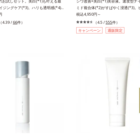
のお試しセット。美白(*1)も叶える最
シワ改善×美白(*1)美容液。速攻型ナ
エイジングケア(*3)。ハリも透明感(*4)
ミド複合体(*2)がすばやく浸透(*3)
。年齢サイン(*5)の因子に着目した肌
円
ッと。大人の肌にハリ感を。シワ改善×美
税込4,950円～
ングケア(*3)シリーズ。オルビスユー
美容液。ポーラ化成 研究所の独自研
（4.39 /
66
件）
（4.5 /
555
件）
ーズは、年齢による肌悩み一つ一つを
た、速攻型ナイアシンアミド複合体(*
キャンペーン
通販限定
ではなく、肌で起きていることの根本
ポート成分(*4)を配合。シワ改善・
。加齢とともに現れる年齢サイン(*5)
分「ナイアシンアミド」の浸透スピー
究を進めたところ、弾力感のない状態
(*5)し、浸透しにくい大人肌の深く(*
リのなさ」や、くすみ(*6)などが現れ
く届けます。真皮のコラーゲン産生を
である「透明感のなさ」が現れること
齢とともに刻まれる深い悩みのシワを
印象に大きな影響を与えていることが
ら、過剰なメラニン生成を防ぎ未来の
た。そこでオルビスユー ドットシリ
カスを予防します。さらに独自研究に
分(*7)として「G.D.F.アクティベー
透型ハリ保湿成分(*6)で大人肌にハ
)」を配合。そして、従来から配合してい
ス。するっと伸び広がるテクスチャー
成分「トラネキサム酸」を配合しまし
体にご使用いただける設計"。見えて
、シリーズ共通の美容成分(*7)「GLル
もちろん、自分では気づきにくい死角
ター(*9)」を配合することで、肌のふ
善にも効果を発揮します。*1 メラニ
透明感を叶えます。美白ケアしながら
抑え、シミ・ソバカスを防ぐ*2 ナイ
イジングケアが叶うシリーズに。3ス
ド（有効成分）、水添大豆リン脂質、
向き(*10)のハリと透明感を。効果的
ロール、水（基剤）、BG（保湿）*3 
設計で、あなたのエイジングケアを応
K石けん素地、ホホバアルコール、ト
*1 メラニンの生成を抑え、シミ・
ン酸デカグリセリル（基剤）*5 角層