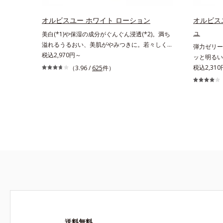
ケア。うるおいのベールで守られた、ハリ感のあ
るなめらかな肌を叶えます。*1 メラニンの生
オルビスユー ホワイト ローション
オルビス
成を抑え、シミ・ソバカスを防ぐ*2 肌にハリ
ュ
美白(*1)や保湿の成分がぐんぐん浸透(*2)。満ち
を与え若々しい印象*3 首のうるおいケアとし
溢れるうるおい、美肌がやみつきに。若々しく透
弾力ゼリー
て*4 ナイアシンアミド
明感のある美肌を構成する要素と、年齢肌(*3)の
税込2,970円～
ッと明るい
メラニン生成にアプローチして、明るくなめらか
を構成する
税込2,310
（3.96 /
625
件）
な肌へ導くスキンケアシリーズです。「オルビス
アプローチ
ユー」の理論を応用し、全方位的に肌の底上げを
ンケアシリ
図ります。さらに、シミと年齢の関係に着目。点
応用し、全
在するシミだけでなく、メラニンが蓄積しがちな
に、シミと
年齢肌の“メラニンメタボ(*4)”にアプローチし
でなく、メ
て、澄みわたる美肌を目指します。*1 メラニン
ニンメタボ
の生成を抑え、シミ・ソバカスを防ぐ*2 角層ま
美肌を目指
で*3 年齢を重ねた肌*4 メラニンが過剰に生成す
ンが過剰に
る状態
送料無料