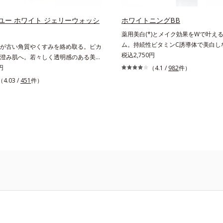
ユー ホワイト ジェリーウォッシ
ホワイトニングBB
薬用美白(*)とメイク効果をWで叶える
ム。持続性ビタミンC誘導体で美白し
が古い角質やくすみを絡め取る。ピカ
みのない軽やか美肌を長時間キープ。
税込2,750円
澄み肌へ。若々しく透明感のある美肌
がら日中美白(*)効果も発揮する、薬
要素と、年齢肌(*1)のメラニン生成に
円
（4.1 /
982
件）
リームです。BBとしては珍しく、持
して、明るくなめらかな肌へ導くスキ
（4.03 /
451
件）
ンC誘導体の配合に成功しました。“
ーズです。「オルビスユー」の理論を
液に色をつける”製法で生まれたBBだ
方位的に肌の底上げを図ります。さら
だけで日中も美白効果を発揮。さらに
年齢の関係に着目。点在するシミだけ
をパッと飛ばし、皮脂テカを防ぎなが
ラニンが蓄積しがちな年齢肌の“メラ
を長時間キープします。これ1つで、
(*2)”にアプローチして、澄みわたる
液・日焼け止め・化粧下地・ファンデ
します。*1 年齢を重ねた肌*2 メラニ
コンシーラー・パウダーを兼ねる1本
生成する状態
メイクが叶います。* メラニンの生
ミ・ソバカスを防ぐ