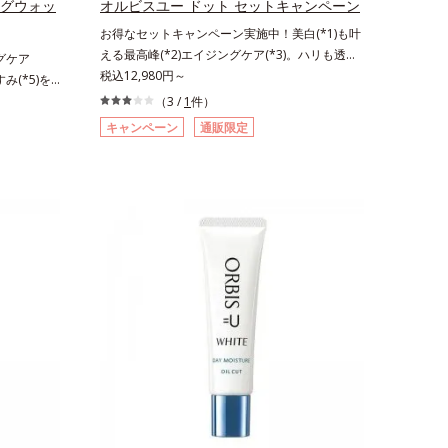
ングウォッ
オルビスユー ドット セットキャンペーン
クダミエキ
を微細化すること*6 アルテアエキス配合＝保湿
お得なセットキャンペーン実施中！美白(*1)も叶
エトキシジ
成分各商品の詳しい情報は商品ページをご覧くだ
える最高峰(*2)エイジングケア(*3)。ハリも透明
ングケア
ール1粒程
さい。・BEAUTY夏祭りは、こちら
感(*4)も結果主義。年齢サイン(*5)の因子に着目
税込12,980円～
み(*5)を
⇒ ザ リ
した肌科学エイジングケア(*3)シリーズ。オルビ
)洗顔料。ハ
りの使用回
（3 /
1
件）
スユー ドットシリーズは、年齢による肌悩み一
(*8)の因
程度）ラージ
キャンペーン
通販限定
つ一つを対処するのではなく、肌で起きているこ
3)シリー
品の詳しい
との根本原因に着目。加齢とともに現れる年齢サ
、年齢によ
EAUTY夏
イン(*5)について研究を進めたところ、弾力感の
く、肌で起
ない状態である「ハリのなさ」や、くすみ(*6)な
とともに現
どが現れている状態である「透明感のなさ」が現
ところ、弾
れることで大人の肌印象に大きな影響を与えてい
や、くすみ
ることが分かりました。そこでオルビスユー ド
透明感のな
ットシリーズは美容成分(*7)として「G.D.F.アク
与えている
ティベーター(*8)」を配合。そして、従来から配
ユー ドッ
合している美白有効成分「トラネキサム酸」を配
.F.アクテ
合しました。さらに、シリーズ共通の美容成分
従来から配
(*7)「GLルートブースター(*9)」を配合すること
ネキサム酸」
で、肌のふっくら感や透明感を叶えます。美白ケ
通の美容成
アしながら多角的なエイジングケアが叶うシリー
配合すること
ズに。3ステップで上向き(*10)のハリと透明感
す。美白ケ