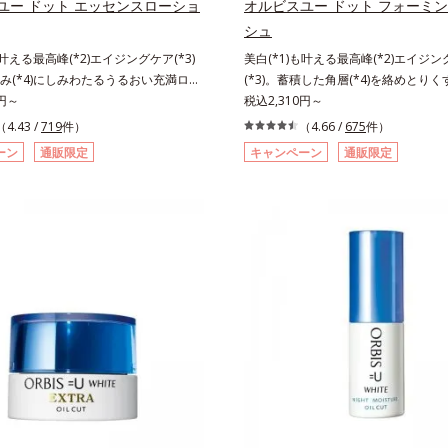
ユー ドット エッセンスローショ
オルビスユー ドット フォーミ
防ぐ（ウォッシュ除く）*2 オルビ
おける自社従来品処方との比較*6 ド
シュ
ケアシリーズの保湿力*3 年齢に応
ス、シクロヘキサンジカルボン酸ビス
も叶える最高峰(*2)エイジングケア(*3)
美白(*1)も叶える最高峰(*2)エイジ
れのこと*4 うるおいによる*5 乾
グリコール（保湿）＜使用量目安＞パ
み(*4)にしみわたるうるおい充満ロー
(*3)。蓄積した角層(*4)を絡めとりくす
ツヤのなさ*6 乾燥による*7 保湿
度＜ご使用ステップ＞洗顔料 ⇒ 化粧水 
リも透明感(*5)も結果主義。年齢サイ
0円～
晴らす高密着マイルドピーリング(*6
税込2,310円～
ロニセラカエルレア果汁、ノバラエキ
ンクルセラム ⇒ 保湿液＜1商品あた
の因子に着目した肌科学エイジングケア
リも透明感(*7)も結果主義。年齢サイン
るおいを与えハリと透明感に満ちた肌
数＞通常サイズ：約90回（1.5ヵ月
（4.43 /
719
件）
（4.66 /
675
件）
リーズ。オルビスユー ドットシリーズは、
子に着目した肌科学エイジングケア(*
成分*9 メマツヨイグサ抽出液、ス
サイズ：約180回（3ヵ月程度）各商
ーン
通販限定
キャンペーン
通販限定
肌悩み一つ一つを対処するのではな
ズ。オルビスユー ドットシリーズは
キス配合＝角層のすみずみまで水分・
情報は商品ページをご覧ください。・B
きていることの根本原因に着目。加齢
る肌悩み一つ一つを対処するのではな
、ハリ・ツヤを与える保湿成分*10
祭りは、こちら
れる年齢サインについて研究を進めた
きていることの根本原因に着目。加齢
とアレルギーテスト済＝全ての方にア
力感のない状態である「ハリのなさ」
れる年齢サインについて研究を進めた
起こらないということではありませ
(*7)などが現れている状態である「透
力感のない状態である「ハリのなさ」
」が、大人の肌印象に大きな影響を与
(*5)などが現れている状態である「
とがわかりました。そこでオルビスユ
さ」が、大人の肌印象に大きな影響を
リーズは美容成分(*8)として「G.D.F.
ことがわかりました。そこでオルビス
ーター(*9)」を配合。そして、従来か
トシリーズは美容成分(*9)として「G.D
いる美白(*1)有効成分「トラネキサム
ィベーター(*10)」を配合。そして、
しました。さらに、シリーズ共通の美
合している美白(*1)有効成分「トラ
Lルートブースター(*10)」を配合する
を配合しました。さらに、シリーズ共
のふっくら感や透明感を叶えます。美
分「GLルートブースター(*11)」を
がら多角的なエイジングケアが叶うシ
で、肌のふっくら感や透明感を叶えま