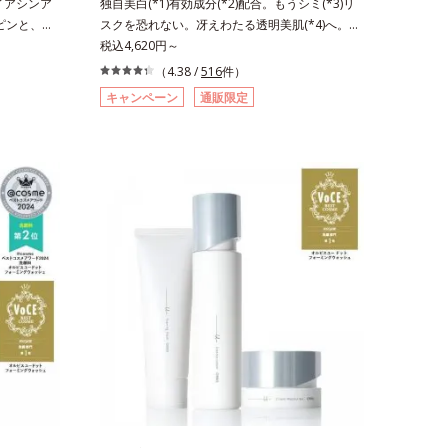
イアシンア
独自美白(*1)有効成分(*2)配合。もうシミ(*3)リ
。ピンと、パ
スクを恐れない。冴えわたる透明美肌(*4)へ。先
白(*1)
端肌科学が導く、透明感あふれる輝き(*4)へ。今
税込4,620円～
究で見出し
の自分の肌も未来の肌もあきらめない、自分史上
（4.38 /
516
件）
2)と浸透サ
最高の冴えわたる透明美肌(*4)を目指すには、美
キャンペーン
通販限定
美白の有効成
肌の阻害要因となるうるおい不足やシミを予防す
ドがアップ
るお手入れを続けることが大切だと考えました。
3)まで素早
そこで、ポーラ・オルビスグループ独自の美白
促進し、年
(*1)有効成分「m-ピクセノール（デクスパンテノ
改善しなが
ールW）」を配合。シミの原因になると考えられ
シミ・ソバ
る“メラニンの塊”を居座らせない(*1)、粉砕と排
基づいた浸
出サポート(*5)の2ステップでメラニンの蓄積を
リ感をプラ
抑え、シミ・ソバカスを防ぎます。さらに、「ア
で、"顔全
ルテアネスレ(*6)」を配合し、うるおいに満ちた
いるシワは
自分本来の澄み渡るような透明感を目指します。
のシワの改
手に取った時、なじませた時、後肌、と3段階に
ンの生成を
変化するテクスチャーは、肌にすばやくなじみ、
アシンアミ
毎日の美白ケアを楽しくする使いごこちを叶えま
フィトステ
した。*1 メラニンの蓄積を抑え、シミ・ソバカ
角層まで*4
スを防ぐ*2 デクスパンテノールW*3 これからで
リステアリ
きるシミのこと*4 うるおいによる透明感のある
の範囲内に
肌*5 ターンオーバーを促進して、メラニンの塊