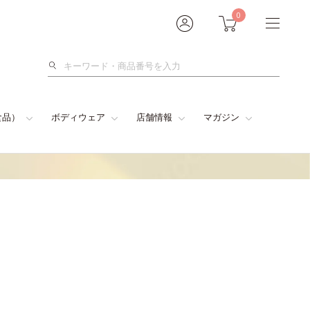
0
検
索
食品）
ボディウェア
店舗情報
マガジン