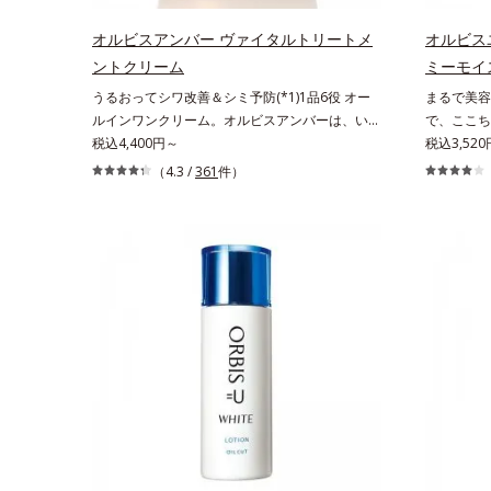
が叶うシリーズに。3ステップで上向き(*10)のハ
リーズに。
リと透明感を。効果的なシナジー設計で、あなた
感を。効果
オルビスアンバー ヴァイタルトリートメ
オルビス
のエイジングケアを応援します。*1 メラニン
ングケアを
ントクリーム
ミーモイ
の生成を抑え、シミ・ソバカスを防ぐ（ウォッシ
抑え、シミ
うるおってシワ改善＆シミ予防(*1)1品6役 オー
まるで美容
ュを除く）*2 オルビス内スキンケアシリーズ
く）*2 
ルインワンクリーム。オルビスアンバーは、いつ
で、ここち
の保湿力*3 年齢に応じたお手入れのこと*4
力*3 年
も⾃然体で美しくありたいと願う⼤⼈世代に寄り
税込4,400円～
感のある美
税込3,52
うるおいによる*5 乾燥、ハリ・ツヤのなさ
で*5 う
添うブランドです。年齢印象研究に基づいた肌サ
ラニン生成
*6 乾燥による*7 保湿成分*8 ロニセラカエ
（4.3 /
361
件）
なさ*7 
イエンスで、複合的なお悩みにアプローチ。大人
肌へ導くス
ルレア果汁、ノバラエキス配合＝うるおいを与え
カエルレア
世代の肌に向き合い、手軽なお手入れで賢いケア
ー」の理論
ハリと透明感に満ちた肌へ導く保湿成分*9 メ
与えハリと
を。ライフスタイルになじむ、若々しい印象(*2)
ります。さ
マツヨイグサ抽出液、スイカズラエキス配合＝角
*10 メ
作りのサポートをします。オルビスアンバー ヴ
するシミだ
層のすみずみまで水分・油分を保ち、ハリ・ツヤ
配合＝角層
ァイタルトリートメントクリーム「オルビスアン
齢肌の“メ
を与える保湿成分*10 気持ちのこと
リ・ツヤを
バー ヴァイタルトリートメントクリーム」は、1
澄みわたる
品で、化粧水、クリーム、シワ改善・美白(*1)美
肌*2 メ
容液、乳液・保湿液、ネッククリーム(*3)、パッ
の生成を抑
クの6役を担い、複合的にアプローチ。Wナイア
ゲン・トリ
シン(*4)によるシワ改善・シミ予防に加え、複合
成分コラーゲンコンプレックスSPが肌のハリを
徹底サポート。肌なじみのよいクリーム構造で角
層まで保湿成分が浸透し、うるおいをギュッと閉
じ込めます。洗顔の後、これ1品だけでマルチに