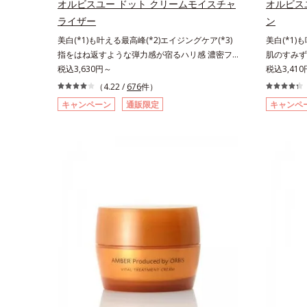
さで肌にぴったり密着し、SPF50+・PA++++とい
オルビスユー ドット クリームモイスチャ
オルビス
ソバカスを
う高い紫外線カット力ながら、白浮きしにくい処
ライザー
ン
ス内スキン
方に。シワ改善・美白を叶えながら、紫外線を味
美白(*1)も叶える最高峰(*2)エイジングケア(*3)
美白(*1)
じたお手入
方にしてあなたの肌を守る最高峰顔用日焼け止め
指をはね返すような弾力感が宿るハリ感 濃密フ
肌のすみず
燥、ハリ・
です。*1 メラニンの生成を抑え、シミ・ソバカ
ィットクリーム。ハリも透明感(*4)も結果主義。
税込3,630円～
ション。ハ
税込3,41
成分*8 
スを防ぐ*2 化粧膜のくずれにくさ、肌をうるお
年齢サイン(*5)の因子に着目した肌科学エイジン
ン(*6)
ス配合＝う
して保護すること*3 オルビス内最高の紫外線カ
（4.22 /
676
件）
グケア(*3)シリーズ。オルビスユー ドットシリー
(*3)シ
へ導く保湿
ットレベル*4 紫外線に瞬時に反応して、膜が厚
キャンペーン
通販限定
キャンペ
ズは、年齢による肌悩み一つ一つを対処するので
年齢による
イカズラエ
くなり始めることおよび表面に新たな膜ができ始
はなく、肌で起きていることの根本原因に着目。
く、肌で起
油分を保ち
めることで膜が強くくずれにくくなり、密閉する
加齢とともに現れる年齢サインについて研究を進
とともに現
気持ちのこ
ことで保湿成分を浸透促進すること（角層まで）
めたところ、弾力感のない状態である「ハリのな
ところ、弾
レルギーが
*5 保湿成分*6 角層まで＜使用量目安＞大きめの
さ」や、くすみ(*6)などが現れている状態である
や、くすみ
ん。
パール1粒程度 ※全顔使用の場合＜使用ステッ
「透明感のなさ」が、大人の肌印象に大きな影響
明感のなさ
プ＞洗顔料 ⇒ 化粧水 ⇒ 保湿液 ⇒オルビス リン
を与えていることがわかりました。そこでオルビ
えているこ
クルブライトUVプロテクター N各商品の詳しい
スユー ドットシリーズは美容成分(*7)として
ー ドットシ
情報は商品ページをご覧ください。・BEAUTY夏
「G.D.F.アクティベーター(*8)」を配合。そし
アクティベ
祭りは、こちら
て、従来から配合している美白(*1)有効成分「ト
ら配合して
ラネキサム酸」を配合しました。さらに、シリー
酸」を配合
ズ共通の美容成分「GLルートブースター(*9)」を
容成分「G
配合することで、肌のふっくら感や透明感を叶え
ことで、肌
ます。美白ケアしながら多角的なエイジングケア
白ケアしな