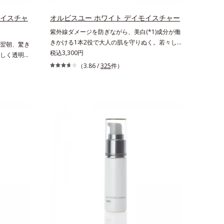
を。効果的なシナジー設計で、あなたのエイジン
叶うシリー
グケアを応援します。*1 メラニンの生成を抑
リと透明感
モイスチャ
オルビスユー ホワイト デイモイスチャー
え、シミ・ソバカスを防ぐ（ウォッシュ除く）
のエイジン
紫外線ダメージを防ぎながら、美白(*1)成分が働
*2 オルビス内スキンケアシリーズの保湿力*3 年
の生成を抑
きかける1本2役で大人の肌を守りぬく。若々し
翌朝、驚き
齢に応じたお手入れのこと*4 うるおいによる*5
ュを除く）
く透明感のある美肌を構成する要素と、年齢肌
税込3,300円
しく透明感
乾燥、ハリ・ツヤのなさ*6 乾燥による*7 保湿成
の保湿力
(*2)のメラニン生成にアプローチして、明るくな
*1)のメラ
分*8 ロニセラカエルレア果汁、ノバラエキス配
（3.86 /
325
件）
 剥がれず
めらかな肌へ導くスキンケアシリーズです。「オ
めらかな肌
合＝うるおいを与えハリと透明感に満ちた肌へ導
る*6 洗
ルビスユー」の理論を応用し、全方位的に肌の底
ルビスユ
く保湿成分*9 メマツヨイグサ抽出液、スイカズ
る*8 乾
上げを図ります。さらに、シミと年齢の関係に着
底上げを図
ラエキス配合＝角層のすみずみまで水分・油分を
10 ロニセ
目。点在するシミだけでなく、メラニンが蓄積し
着目。点在
保ち、ハリ・ツヤを与える保湿成分*10 気持ちの
＝うるおい
がちな年齢肌の“メラニンメタボ(*3)”にアプロー
しがちな年
こと各商品の詳しい情報は商品ページをご覧くだ
保湿成分
チして、澄みわたる美肌を目指します。*1 メラ
ローチして、
さい。・BEAUTY夏祭りは、こちら
カズラエキス
ニンの生成を抑え、シミ・ソバカスを防ぐ*2 年
齢を重ねた
を保ち、ハ
齢を重ねた肌*3 メラニンが過剰に生成する状態
ちのこと