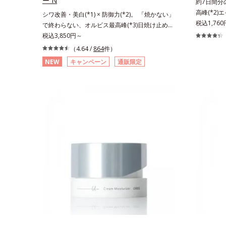
ー N
約7日間分
高峰(*2)
シワ改善・美白(*1) × 防御力(*2)。 「焼かない」
も結果主義
税込1,760
で終わらない、オルビス最高峰(*3)日焼け止め。
科学エイジ
シワ改善・美白(*1) × 防御力(*2)「焼かない」で
税込3,850円～
ドットシリ
終わらないオルビス最高峰(*3)顔用日焼け止めで
（4.64 /
864
件）
対処するの
す。ポーラ化成の独自研究による、紫外線に反応
NEW
キャンペーン
通販限定
原因に着目
して強固な膜を形成する技術「瞬間オートディフ
について研
ェンステクノロジー(*4)」を搭載。紫外線を浴び
である「ハ
た膜が厚く強靭に進化することで、紫外線が強い
ている状態
環境でも汗やくずれから肌を守り、美容成分(*5)
で大人の肌
の浸透を促進(*6)します。有効成分「ナイアシン
分かりまし
アミド」配合。真皮のコラーゲン産生を促進し今
ーズは美容成
あるシワを改善。メラニンの受け渡しを抑制する
ター(*8
ことで、未来のシミ・ソバカスも予防します。今
る美白有効
あるシワも未来のシミにもアプローチ。保湿成分
た。さらに
が日中の肌にもうるおいを与え、明るくなめらか
ートブース
な肌へ導きます。さらに落ちにくくするとキシキ
っくら感や
シし、塗りごこちを優先すると膜がくずれやすく
多角的なエ
なる日焼け止めのジレンマを解消すべく試作を重
テップで上
ね、落ちにくくのびのよいみずみずしいテクスチ
なシナジー
ャーを追求しました。まるで美容液級のなめらか
援します。