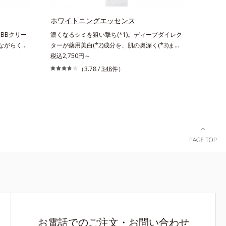
ホワイトニングエッセンス
BBクリー
濃くなるシミを狙い撃ち(*1)。ディープダイレク
ながらくす
ターが薬用美白(*2)成分を、肌の奥深く(*3)まで
メイクしな
効かせる美容液。しつこいシミの原因“詰まりメ
税込2,750円～
用美白BBク
ラニン(*1)”の生成を抑え、透明感あふれる輝く
（3.78 /
348
件）
続性ビタミ
肌を目指す、薬用美白(*2)美容液です。シミがあ
薬用美白美容
る部分は肌のターンオーバーが低下し、メラニン
から、塗る
が肌の奥(*3)で詰まっている状態であることに着
肌のくすみ
目。肌の奥の詰まりにダイレクトに働きかける処
ら明るい肌
方を採用しました。ディープダイレクター（ヒメ
美白美容
フウロエキス、スターフルーツ葉エキス）が詰ま
―ション・
りメラニンの生成を抑制し、浸透(*4)パワーで美
6役。時短
白成分・速効性ビタミンC誘導体などの成分をシ
成を抑え、シ
ミの元へ届けます。みずみずしくスーッと浸透し
後肌はサラッとしているから、どのスキンケアと
も相性抜群。一年中気持ちよく使える使用感で
す。*1 過剰に生成されたメラニン *2 メラニン
の生成を抑え、シミ・ソバカスを防ぐ*3 メラノ
サイト*4 角層まで
お電話でのご注文・お問い合わせ