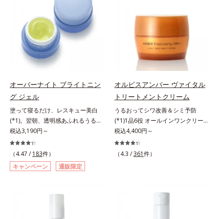
原因に着目。加齢とともに現れる年
いて研究を進めたところ、弾力感の
す。*1 メラニンの生成を抑え、シ
ラニンの生成を抑え、シミ・ソバカ
齢サインについて研究を進めたとこ
ない状態である「ハリのなさ」や、
ミ・ソバカスを防ぐ（ウォッシュを
スを防ぐ（ウォッシュを除く）*2
ろ、弾力感のない状態である「ハリ
くすみ(*6)などが現れている状態で
除く）*2 オルビス内スキンケアシ
オルビス内スキンケアシリーズの保
のなさ」や、くすみ(*5)などが現れ
ある「透明感のなさ」が現れること
リーズの保湿力*3 年齢に応じたお
湿力*3 年齢に応じたお手入れのこ
ている状態である「透明感のなさ」
で大人の肌印象に大きな影響を与え
手入れのこと*4 うるおいによる
と*4 角層まで*5 うるおいによ
が、大人の肌印象に大きな影響を与
ていることが分かりました。そこで
*5 乾燥、ハリ・ツヤのなさ*6
る*6 乾燥、ハリ・ツヤのなさ
えていることがわかりました。そこ
オルビスユー ドットシリーズは美
乾燥による*7 保湿成分*8 ロニ
*7 乾燥による*8 保湿成分*9
でオルビスユー ドットシリーズは
容成分(*7)として「G.D.F.アクティ
セラカエルレア果汁、ノバラエキス
ロニセラカエルレア果汁、ノバラエ
オーバーナイト ブライトニン
オルビスアンバー ヴァイタル
美容成分(*9)として「G.D.F.アクテ
ベーター(*8)」を配合。そして、従
配合＝うるおいを与えハリと透明感
キス配合＝うるおいを与えハリと透
グ ジェル
トリートメントクリーム
ィベーター(*10)」を配合。そし
来から配合している美白有効成分
に満ちた肌へ導く保湿成分*9 メマ
明感に満ちた肌へ導く保湿成分
塗って寝るだけ、レスキュー美白
うるおってシワ改善＆シミ予防
て、従来から配合している美白(*1)
「トラネキサム酸」を配合しまし
ツヨイグサ抽出液、スイカズラエキ
*10 メマツヨイグサ抽出液、スイ
(*1)。翌朝、透明感あふれるうるぷ
(*1)1品6役 オールインワンクリー
有効成分「トラネキサム酸」を配合
た。さらに、シリーズ共通の美容成
ス配合＝角層のすみずみまで水分・
カズラエキス配合＝角層のすみずみ
る肌を叶える、お守り涼感ジェルパ
税込3,190円～
ム。オルビスアンバーは、いつも⾃
税込4,400円～
しました。さらに、シリーズ共通の
分(*7)「GLルートブースター(*9)」
油分を保ち、ハリ・ツヤを与える保
まで水分・油分を保ち、ハリ・ツヤ
ック。紫外線を浴びた日の夜は、ひ
然体で美しくありたいと願う⼤⼈世
美容成分「GLルートブースター
を配合することで、肌のふっくら感
湿成分*10 気持ちのこと
を与える保湿成分*11 気持ちのこ
んやり気持ちいいジェルでお肌をレ
代に寄り添うブランドです。年齢印
(*11)」を配合することで、肌のふ
や透明感を叶えます。美白ケアしな
と
（4.47 /
183
件）
（4.3 /
361
件）
スキュー！ メラニンの産生指令が
象研究に基づいた肌サイエンスで、
っくら感や透明感を叶えます。美白
がら多角的なエイジングケアが叶う
キャンペーン
通販限定
活発になる夜の肌環境に着目して、
複合的なお悩みにアプローチ。大人
ケアしながら多角的なエイジングケ
シリーズに。3ステップで上向き
塗って眠るだけの簡単ケアで“潤白
世代の肌に向き合い、手軽なお手入
アが叶うシリーズに。3ステップで
(*10)のハリと透明感を。効果的な
(*2)ツヤ肌”へと整える夜用ジェルパ
れで賢いケアを。ライフスタイルに
上向き(*12)のハリと透明感を。効
シナジー設計で、あなたのエイジン
ックです。ぷるぷるジェルを肌にの
なじむ、若々しい印象(*2)作りのサ
果的なシナジー設計で、あなたのエ
グケアを応援します。*1 メラニン
せると、シートマスクのようにピタ
ポートをします。オルビスアンバー
イジングケアを応援します。*1 メ
の生成を抑え、シミ・ソバカスを防