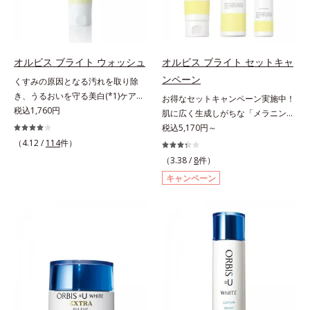
する原因を引き起こしていることが
ミ・ソバカスを防ぐ美白有効成分を
た。そこでオルビス ブライト シリ
わかりました。そこでオルビス ブ
組み合わせた複合成分*4 グリチル
ーズは「メラニンにじみ」に着目し
ライト シリーズは「メラニンにじ
リチン酸2K各商品の詳しい情報は商
て「高圧処理ビタミンC(*7)」を採
み」に着目して「高圧処理ビタミン
品ページをご覧ください。・
用。肌奥(*6)まで浸透し、シミやソ
C(*8)」を採用。肌奥(*6)まで浸透
BEAUTY夏祭りは、こちら
オルビス ブライト ウォッシュ
オルビス ブライト セットキャ
バカスの原因となるメラニンの生成
し、シミやソバカスの原因となるメ
ンペーン
くすみの原因となる汚れを取り除
を食い止めます。またオルビス独自
ラニンの生成を食い止めます。また
き、うるおいを守る美白(*1)ケアシ
お得なセットキャンペーン実施中！
成分の「ブライトVCコンプレック
オルビス独自成分の「ブライトVC
リーズの洗顔料。業界初(*2)知見
税込1,760円
肌に広く生成しがちな「メラニンに
ス(*8)」が、透明感を阻害する原因
コンプレックス(*9)」が、透明感を
「メラニンの第三のルート」である
じみ(*1)」の原因をブロック(*2)！
税込5,170円～
(*9)にアプローチします。さらに肌
阻害する原因(*10)にアプローチし
「横のひろがり」に着目して、全方
澄み渡る輝き透明肌(*3)へ。業界初
（4.12 /
114
件）
表面のなめらかさやみずみずしさを
ます。さらに肌表面のなめらかさや
位から透明肌(*3)を目指すブライト
(*4)知見「メラニンの第三のルー
サポートするために、肌荒れ防止有
みずみずしさをサポートするため
（3.38 /
8
件）
ニングケア(*4)シリーズです。受け
ト」である「横のひろがり」に着目
効成分と速効性と持続性、2種の保
に、肌荒れ防止有効成分と速効性と
キャンペーン
てしまった紫外線ダメージをきっか
して、全方位から透明肌を目指すブ
湿成分も配合し、透明感を包括的に
持続性、2種の保湿成分も配合し、
けに、肌深く(*5)では「メラニンに
ライトニングケア(*5)シリーズで
サポート。全方位ケアのアプローチ
透明感を包括的にサポート。全方位
じみ(*6)」が発現。シミやそばかす
す。受けてしまった紫外線ダメージ
によって、肌本来の輝きを生かして
ケアのアプローチによって、肌本来
という「点」だけでなく、透明感の
をきっかけに、肌深く(*6)では「メ
澄み渡る、輝き透明肌を叶えます。
の輝きを生かして澄み渡る、輝き透
なさなどの「面」での透明感を阻害
ラニンにじみ(*1)」が発現。シミや
L＝さっぱりタイプ（脂性肌～普通
明肌を叶えます。L＝さっぱりタイ
する原因を引き起こしていることが
ソバカスという「点」だけでなく、
肌）M＝しっとりタイプ（普通肌～
プ（脂性肌～普通肌）M＝しっとり
わかりました。そこでオルビス ブ
透明感のなさなどの「面」での透明
乾性肌）*1 シミ・ソバカスが肌表
タイプ（普通肌～乾性肌）*1 γ－グ
ライト シリーズは「メラニンにじ
感を阻害する原因を引き起こしてい
面にあらわれること*2 メラニンの
ルタミン酸ポリペプチド、２－メタ
み」に着目して「高圧処理ビタミン
ることがわかりました。そこでオル
生成を抑え、シミ・ソバカスを防ぐ
クリロイルオキシエチルホスホリル