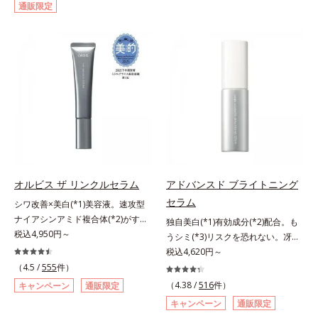
通販限定
して強固な膜を形成する技術「瞬間
対処するのではなく、肌で起きてい
オートディフェンステクノロジー
ることの根本原因に着目。加齢とと
(*4)」を搭載。紫外線を浴びた膜が
もに現れる年齢サイン(*5)について
厚く強靭に進化することで、紫外線
研究を進めたところ、弾力感のない
が強い環境でも汗やくずれから肌を
状態である「ハリのなさ」や、くす
守り、美容成分(*5)の浸透を促進
み(*6)などが現れている状態である
(*6)します。有効成分「ナイアシン
「透明感のなさ」が現れることで大
アミド」配合。真皮のコラーゲン産
人の肌印象に大きな影響を与えてい
生を促進し今あるシワを改善。メラ
ることが分かりました。そこでオル
ニンの受け渡しを抑制することで、
ビスユー ドットシリーズは美容成
未来のシミ・ソバカスも予防しま
分(*7)として「G.D.F.アクティベー
す。今あるシワも未来のシミにもア
ター(*8)」を配合。そして、従来か
オルビス ザ リンクルセラム
アドバンスド ブライトニング
プローチ。保湿成分が日中の肌にも
ら配合している美白有効成分「トラ
セラム
シワ改善×美白(*1)美容液。速攻型
うるおいを与え、明るくなめらかな
ネキサム酸」を配合しました。さら
ナイアシンアミド複合体(*2)がすば
肌へ導きます。さらに落ちにくくす
に、シリーズ共通の美容成分(*7)
独自美白(*1)有効成分(*2)配合。も
やく浸透(*3)。ピンと、パッと。大
税込4,950円～
るとキシキシし、塗りごこちを優先
「GLルートブースター(*9)」を配合
うシミ(*3)リスクを恐れない。冴え
人の肌にハリ感を。シワ改善×美白
すると膜がくずれやすくなる日焼け
することで、肌のふっくら感や透明
わたる透明美肌(*4)へ。先端肌科学
税込4,620円～
(*1)美容液。ポーラ化成 研究所の独
止めのジレンマを解消すべく試作を
感を叶えます。美白ケアしながら多
が導く、透明感あふれる輝き(*4)
（4.5 /
555
件）
自研究で見出した、速攻型ナイアシ
重ね、落ちにくくのびのよいみずみ
角的なエイジングケアが叶うシリー
へ。今の自分の肌も未来の肌もあき
（4.38 /
516
件）
キャンペーン
通販限定
ンアミド複合体(*2)と浸透サポート
ずしいテクスチャーを追求しまし
ズに。3ステップで上向き(*10)のハ
らめない、自分史上最高の冴えわた
キャンペーン
通販限定
成分(*4)を配合。シワ改善・美白の
た。まるで美容液級のなめらかさで
リと透明感を。効果的なシナジー設
る透明美肌(*4)を目指すには、美肌