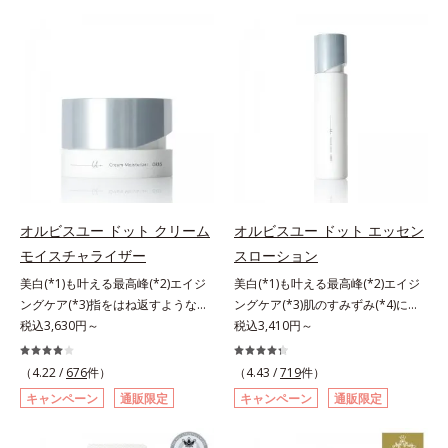
有効成分「ナイアシンアミド」の浸
肌にぴったり密着し、SPF50+・
計で、あなたのエイジングケアを応
の阻害要因となるうるおい不足やシ
透スピードがアップ(*5)し、浸透し
PA++++という高い紫外線カット力
援します。*1 メラニンの生成を抑
ミを予防するお手入れを続けること
にくい大人肌の深く(*3)まで素早く
ながら、白浮きしにくい処方に。シ
え、シミ・ソバカスを防ぐ（ウォッ
が大切だと考えました。そこで、ポ
届けます。真皮のコラーゲン産生を
ワ改善・美白を叶えながら、紫外線
シュ除く）*2 オルビス内スキンケ
ーラ・オルビスグループ独自の美白
促進し、年齢とともに刻まれる深い
を味方にしてあなたの肌を守る最高
アシリーズの保湿力*3 年齢に応じ
(*1)有効成分「m-ピクセノール（デ
悩みのシワを改善しながら、過剰な
峰顔用日焼け止めです。*1 メラニ
たお手入れのこと*4 うるおいによ
クスパンテノールW）」を配合。シ
メラニン生成を防ぎ未来のシミ・ソ
ンの生成を抑え、シミ・ソバカスを
る*5 乾燥、ハリ・ツヤのなさ
ミの原因になると考えられる“メラ
バカスを予防します。さらに独自研
防ぐ*2 化粧膜のくずれにくさ、肌
*6 乾燥による*7 保湿成分*8
ニンの塊”を居座らせない(*1)、粉砕
究に基づいた浸透型ハリ保湿成分
をうるおして保護すること*3 オル
ロニセラカエルレア果汁、ノバラエ
と排出サポート(*5)の2ステップで
(*6)で大人肌にハリ感をプラス。す
ビス内最高の紫外線カットレベル*4
キス配合＝うるおいを与えハリと透
メラニンの蓄積を抑え、シミ・ソバ
るっと伸び広がるテクスチャー
紫外線に瞬時に反応して、膜が厚く
明感に満ちた肌へ導く保湿成分*9
カスを防ぎます。さらに、「アルテ
オルビスユー ドット クリーム
オルビスユー ドット エッセン
で、"顔全体にご使用いただける設
なり始めることおよび表面に新たな
メマツヨイグサ抽出液、スイカズラ
アネスレ(*6)」を配合し、うるおい
モイスチャライザー
スローション
計"。見えているシワはもちろん、
膜ができ始めることで膜が強くくず
エキス配合＝角層のすみずみまで水
に満ちた自分本来の澄み渡るような
自分では気づきにくい死角のシワの
れにくくなり、密閉することで保湿
分・油分を保ち、ハリ・ツヤを与え
美白(*1)も叶える最高峰(*2)エイジ
美白(*1)も叶える最高峰(*2)エイジ
透明感を目指します。手に取った
改善にも効果を発揮します。*1 メ
成分を浸透促進すること（角層ま
る保湿成分*10 気持ちのことアレ
ングケア(*3)指をはね返すような弾
ングケア(*3)肌のすみずみ(*4)にし
時、なじませた時、後肌、と3段階
ラニンの生成を抑え、シミ・ソバカ
で）*5 保湿成分*6 角層まで＜使用
ルギーテスト済＝全ての方にアレル
力感が宿るハリ感 濃密フィットク
税込3,630円～
みわたるうるおい充満ローション。
税込3,410円～
に変化するテクスチャーは、肌にす
スを防ぐ*2 ナイアシンアミド（有
量目安＞大きめのパール1粒程度
ギーが起こらないということではあ
リーム。ハリも透明感(*4)も結果主
ハリも透明感(*5)も結果主義。年齢
ばやくなじみ、毎日の美白ケアを楽
効成分）、水添大豆リン脂質、フィ
※全顔使用の場合＜使用ステップ＞
りません。
義。年齢サイン(*5)の因子に着目し
サイン(*6)の因子に着目した肌科学
しくする使いごこちを叶えました。
（4.22 /
676
件）
（4.43 /
719
件）
トステロール、水（基剤）、
洗顔料 ⇒ 化粧水 ⇒ 保湿液 ⇒オル
た肌科学エイジングケア(*3)シリー
エイジングケア(*3)シリーズ。オル
*1 メラニンの蓄積を抑え、シミ・
キャンペーン
通販限定
キャンペーン
通販限定
BG（保湿）*3 角層まで*4 K石けん
ビス リンクルブライトUVプロテク
ズ。オルビスユー ドットシリーズ
ビスユー ドットシリーズは、年齢
ソバカスを防ぐ*2 デクスパンテノ
素地、ホホバアルコール、トリステ
ター N各商品の詳しい情報は商品ペ
は、年齢による肌悩み一つ一つを対
による肌悩み一つ一つを対処するの
ールW*3 これからできるシミのこ