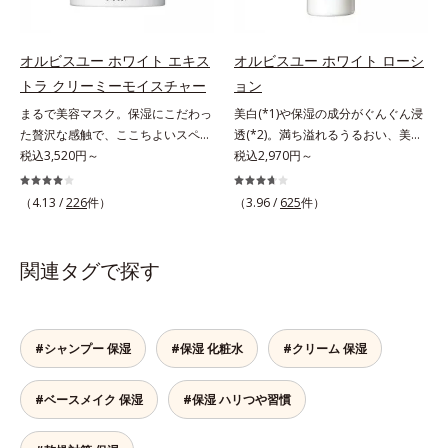
C(*7)」を採用。肌奥(*5)まで浸透
ビス ブライト シリーズは「メラニ
*3 うるおいにより透明感のある肌
コリン・メタクリル酸ブチル共重合
し、シミやソバカスの原因となるメ
ンにじみ」に着目して「高圧処理ビ
*4 日本化粧品業界で初めてメラニ
体液*2 メラニンの生成を抑え、シ
ラニンの生成を食い止めます。また
タミンC(*7)」を採用。肌奥(*6)まで
ンの第三のルートに着目し、日本放
ミ・ソバカスを防ぐ*3 日本化粧品
オルビスユー ホワイト エキス
オルビスユー ホワイト ローシ
オルビス独自成分の「ブライトVC
浸透し、シミやソバカスの原因とな
射線影響学会第53回大会で2010年
業界で初めてメラニンの第三のルー
トラ クリーミーモイスチャー
ョン
コンプレックス(*8)」が、透明感を
るメラニンの生成を食い止めます。
10月に初めて発表したこと*5 うる
トに着目し、日本放射線影響学会第
阻害する原因(*9)にアプローチしま
まるで美容マスク。保湿にこだわっ
美白(*1)や保湿の成分がぐんぐん浸
またオルビス独自成分の「ブライト
おいによる*6 メラノサイトまで*7
53回大会で2010年10月に初めて発
す。さらに肌表面のなめらかさやみ
た贅沢な感触で、ここちよいスペシ
透(*2)。満ち溢れるうるおい、美肌
VCコンプレックス(*8)」が、透明感
L-アスコルビン酸 2-グルコシド*8
表したこと*4 うるおいにより透明
ずみずしさをサポートするために、
ャルケアを。若々しく透明感のある
税込3,520円～
がやみつきに。若々しく透明感のあ
税込2,970円～
を阻害する原因(*9)にアプローチし
L-アスコルビン酸 2-グルコシド、パ
感のある肌*5 うるおいによる*6 メ
肌荒れ防止有効成分と速効性と持続
美肌を構成する要素と、年齢肌(*1)
る美肌を構成する要素と、年齢肌
ます。さらに肌表面のなめらかさや
ウダルコ樹皮エキス、油溶性甘草エ
ラノサイトまで*7 シミ・ソバカス
性、2種の保湿成分も配合し、透明
のメラニン生成にアプローチして、
(*3)のメラニン生成にアプローチし
みずみずしさをサポートするため
キス(2)*9 乾燥など
（4.13 /
226
件）
（3.96 /
625
件）
が肌表面にあらわれること*8 L-ア
感を包括的にサポート。全方位ケア
明るくなめらかな肌へ導くスキンケ
て、明るくなめらかな肌へ導くスキ
に、肌荒れ防止有効成分と速効性と
スコルビン酸 2-グルコシド*9 L-ア
のアプローチによって、肌本来の輝
アシリーズです。「オルビスユー」
ンケアシリーズです。「オルビスユ
持続性、2種の保湿成分も配合し、
スコルビン酸 2-グルコシド、パウダ
きを生かして澄み渡る、輝き透明肌
の理論を応用し、全方位的に肌の底
ー」の理論を応用し、全方位的に肌
透明感を包括的にサポート。全方位
関連タグで探す
ルコ樹皮エキス、油溶性甘草エキス
を叶えます。L＝さっぱりタイプ
上げを図ります。さらに、シミと年
の底上げを図ります。さらに、シミ
ケアのアプローチによって、肌本来
(2)*10 乾燥など
（脂性肌～普通肌）M＝しっとりタ
齢の関係に着目。点在するシミだけ
と年齢の関係に着目。点在するシミ
の輝きを生かして澄み渡る、輝き透
イプ（普通肌～乾性肌）*1 メラニ
でなく、メラニンが蓄積しがちな年
だけでなく、メラニンが蓄積しがち
明肌を叶えます。L＝さっぱりタイ
ンの生成を抑え、シミ・ソバカスを
齢肌の“メラニンメタボ(*2)”にアプ
な年齢肌の“メラニンメタボ(*4)”に
プ（脂性肌～普通肌）M＝しっとり
#シャンプー 保湿
#保湿 化粧水
#クリーム 保湿
防ぐ*2 日本化粧品業界で初めてメ
ローチして、澄みわたる美肌を目指
アプローチして、澄みわたる美肌を
タイプ（普通肌～乾性肌）*1 シ
ラニンの第三のルートに着目し、日
します。*1 年齢を重ねた肌*2 メラ
目指します。*1 メラニンの生成を
ミ・ソバカスが肌表面にあらわれる
#ベースメイク 保湿
#保湿 ハリつや習慣
本放射線影響学会第53回大会で
ニンが過剰に生成する状態*3 メラ
抑え、シミ・ソバカスを防ぐ*2 角
こと*2 メラニンの生成を抑え、シ
2010年10月に初めて発表したこと
ニンの生成を抑え、シミ・ソバカス
層まで*3 年齢を重ねた肌*4 メラニ
ミ・ソバカスを防ぐ*3 うるおいに
*3 うるおいにより透明感のある肌