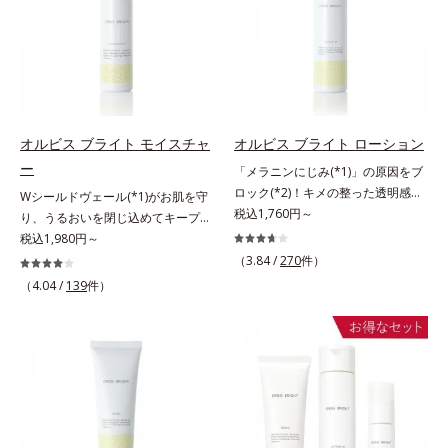
ッと密着。水ハリ膜が肌のうるおい
ヴァイタルトリートメントクリーム
ラニンの生成を抑え、シミ・ソバカ
ぐ（ウォッシュ除く）*2 オルビス
をキープしながら、やわらかさをア
「オルビスアンバー ヴァイタルト
スを防ぐ（ウォッシュを除く）*2
内スキンケアシリーズの保湿力*3
ップ。美白(*1)と保湿の両方にアプ
リートメントクリーム」は、1品
オルビス内スキンケアシリーズの保
年齢に応じたお手入れのこと*4 う
ローチする「トラネキサム酸-
で、化粧水、クリーム、シワ改善・
湿力*3 年齢に応じたお手入れのこ
るおいによる*5 乾燥、ハリ・ツヤ
SG(*3)」、肌荒れや日焼けによる肌
美白(*1)美容液、乳液・保湿液、ネ
と*4 剥がれずに肌に蓄積した古い
のなさ*6 乾燥による*7 保湿成分*8
のほてりを予防する「グリチルリチ
ッククリーム(*3)、パックの6役を
角層*5 乾燥による*6 洗浄によ
ロニセラカエルレア果汁、ノバラエ
ン酸ジカリウム(*4)」など、たっぷ
担い、複合的にアプローチ。Wナイ
る物理的効果*7 うるおいによる
キス配合＝うるおいを与えハリと透
オルビス ブライト モイスチャ
オルビス ブライト ローション
りの保湿成分が浸透しやすい肌環境
アシン(*4)によるシワ改善・シミ予
*8 乾燥、ハリ・ツヤのなさ*9
明感に満ちた肌へ導く保湿成分*9
ー
「メラニンにじみ(*1)」の原因をブ
を叶えます。はじめはピタッと密着
防に加え、複合成分コラーゲンコン
保湿成分*10 ロニセラカエルレア
メマツヨイグサ抽出液、スイカズラ
ロック(*2)！キメの整った透明感
Wシールドヴェール(*1)がお肌を守
するテクスチャーは、肌になじむご
プレックスSPが肌のハリを徹底サポ
果汁、ノバラエキス配合＝うるおい
エキス配合＝角層のすみずみまで水
(*3)のある肌印象へ導く美白(*2)化
税込1,760円～
り、うるおいを閉じ込めてキープす
とにもっちり質感に、最後はなめら
ート。肌なじみのよいクリーム構造
を与えハリと透明感に満ちた肌へ導
分・油分を保ち、ハリ・ツヤを与え
粧水。業界初(*4)知見「メラニンの
る美白(*2)保湿液。業界初(*3)知見
税込1,980円～
かな水膜へと3変化。普段の保湿液
で角層まで保湿成分が浸透し、うる
く保湿成分*11 メマツヨイグサ抽
る保湿成分*10 気持ちのこと各商品
第三のルート」である「横のひろが
「メラニンの第三のルート」である
をこのジェルにおきかえて塗って眠
おいをギュッと閉じ込めます。洗顔
（3.84 /
270
件）
出液、スイカズラエキス配合＝角層
の詳しい情報は商品ページをご覧く
り」に着目して、全方位から透明肌
「横のひろがり」に着目して、全方
るだけで、うるおいながらもベタつ
の後、これ1品だけでマルチにケ
のすみずみまで水分・油分を保ち、
ださい。・BEAUTY夏祭りは、こち
（4.04 /
139
件）
を目指すブライトニングケア(*5)シ
位から透明肌(*4)を目指すブライト
かず、透明感のあるうるぷる肌へと
ア。うるおいのベールで守られた、
ハリ・ツヤを与える保湿成分*12
ら
リーズです。受けてしまった紫外線
ニングケア(*5)シリーズです。受け
リカバリーします。*1 メラニンの
ハリ感のあるなめらかな肌を叶えま
気持ちのこと
ダメージをきっかけに、肌深く(*6)
てしまった紫外線ダメージをきっか
生成を抑え、シミ・ソバカスを防ぐ
す。*1 メラニンの生成を抑え、シ
では「メラニンにじみ(*1)」が発
けに、肌深く(*6)では「メラニンに
*2 美白（メラニンの生成を抑え、
ミ・ソバカスを防ぐ*2 肌にハリを
現。シミやそばかすという「点」だ
じみ(*7)」が発現。シミやそばかす
シミ・ソバカスを防ぐ）と保湿のこ
与え若々しい印象*3 首のうるおい
けでなく、透明感のなさなどの
という「点」だけでなく、透明感の
と*3 明るく澄んだ肌を目指す保湿
ケアとして*4 ナイアシンアミド
「面」での透明感を阻害する原因を
なさなどの「面」での透明感を阻害
成分と、メラニンの生成を抑え、シ
引き起こしていることがわかりまし