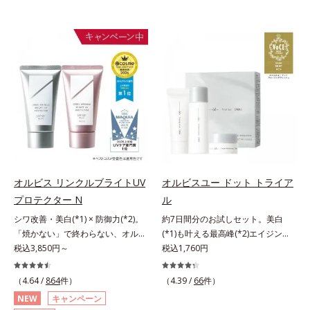
オルビス リンクルブライトUV
オルビスユー ドット トライア
プロテクター N
ル
シワ改善・美白(*1) × 防御力(*2)。
約7日間分のお試しセット。美白
「焼かない」で終わらない、オルビ
(*1)も叶える最高峰(*2)エイジング
ス最高峰(*3)日焼け止め。シワ改
税込3,850円～
ケア(*3)。ハリも透明感(*4)も結果
税込1,760円
善・美白(*1) × 防御力(*2)「焼かな
主義。年齢サイン(*5)の因子に着目
い」で終わらないオルビス最高峰
した肌科学エイジングケア(*3)シリ
（4.64 /
864
件）
（4.39 /
66
件）
(*3)顔用日焼け止めです。ポーラ化
ーズ。オルビスユー ドットシリー
NEW
キャンペーン
成の独自研究による、紫外線に反応
ズは、年齢による肌悩み一つ一つを