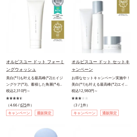
アリン酸デカグリセリル（基剤）*5
ージをご覧ください。・BEAUTY夏
処するのではなく、肌で起きている
ではなく、肌で起きていることの根
と*4 うるおいによる透明感のある
角層の範囲内における自社従来品処
祭りは、こちら
ことの根本原因に着目。加齢ととも
本原因に着目。加齢とともに現れる
肌*5 ターンオーバーを促進して、
方との比較*6 ドクダミエキス、シ
に現れる年齢サインについて研究を
年齢サインについて研究を進めたと
メラニンの塊を微細化すること*6
クロヘキサンジカルボン酸ビスエト
進めたところ、弾力感のない状態で
ころ、弾力感のない状態である「ハ
アルテアエキス配合＝保湿成分各商
キシジグリコール（保湿）＜使用量
ある「ハリのなさ」や、くすみ(*6)
リのなさ」や、くすみ(*7)などが現
品の詳しい情報は商品ページをご覧
目安＞パール1粒程度＜ご使用ステ
などが現れている状態である「透明
れている状態である「透明感のな
ください。・BEAUTY夏祭りは、こ
ップ＞洗顔料 ⇒ 化粧水 ⇒ ザ リン
感のなさ」が、大人の肌印象に大き
さ」が、大人の肌印象に大きな影響
ちら
クルセラム ⇒ 保湿液＜1商品あたり
な影響を与えていることがわかりま
を与えていることがわかりました。
の使用回数＞通常サイズ：約90回
した。そこでオルビスユー ドット
そこでオルビスユー ドットシリー
（1.5ヵ月程度）ラージサイズ：約
シリーズは美容成分(*7)として
ズは美容成分(*8)として「G.D.F.ア
オルビスユー ドット フォーミ
オルビスユー ドット セットキ
180回（3ヵ月程度）各商品の詳し
「G.D.F.アクティベーター(*8)」を
クティベーター(*9)」を配合。そし
ングウォッシュ
ャンペーン
い情報は商品ページをご覧くださ
配合。そして、従来から配合してい
て、従来から配合している美白(*1)
い。・BEAUTY夏祭りは、こちら
美白(*1)も叶える最高峰(*2)エイジ
お得なセットキャンペーン実施中！
る美白(*1)有効成分「トラネキサム
有効成分「トラネキサム酸」を配合
ングケア(*3)。蓄積した角層(*4)を
美白(*1)も叶える最高峰(*2)エイジ
酸」を配合しました。さらに、シリ
しました。さらに、シリーズ共通の
絡めとりくすみ(*5)を晴らす高密着
税込2,310円～
ングケア(*3)。ハリも透明感(*4)も
税込12,980円～
ーズ共通の美容成分「GLルートブ
美容成分「GLルートブースター
マイルドピーリング(*6)洗顔料。ハ
結果主義。年齢サイン(*5)の因子に
ースター(*9)」を配合することで、
(*10)」を配合することで、肌のふ
リも透明感(*7)も結果主義。年齢サ
着目した肌科学エイジングケア(*3)
肌のふっくら感や透明感を叶えま
っくら感や透明感を叶えます。美白
（4.66 /
675
件）
（3 /
1
件）
イン(*8)の因子に着目した肌科学エ
シリーズ。オルビスユー ドットシ
す。美白ケアしながら多角的なエイ
ケアしながら多角的なエイジングケ
キャンペーン
通販限定
キャンペーン
通販限定
イジングケア(*3)シリーズ。オルビ
リーズは、年齢による肌悩み一つ一
ジングケアが叶うシリーズに。3ス
アが叶うシリーズに。3ステップで
スユー ドットシリーズは、年齢に
つを対処するのではなく、肌で起き
テップで上向き(*10)のハリと透明
上向き(*11)のハリと透明感を。効
よる肌悩み一つ一つを対処するので
ていることの根本原因に着目。加齢
感を。効果的なシナジー設計で、あ
果的なシナジー設計で、あなたのエ
はなく、肌で起きていることの根本
とともに現れる年齢サイン(*5)につ
なたのエイジングケアを応援しま
イジングケアを応援します。*1 メ