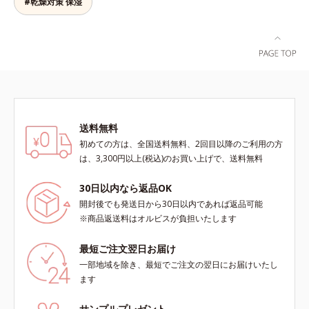
を防ぐ*4 コラーゲン・トリペプチ
ンが過剰に生成する状態
#乾燥対策 保湿
よる透明感のある肌*4 日本化粧品
*4 うるおいによる*5 メラノサイト
ド Ｆ
業界で初めてメラニンの第三のルー
まで*6 シミ・ソバカスが肌表面に
トに着目し、日本放射線影響学会第
あらわれること*7 L-アスコルビン
53回大会で2010年10月に初めて発
酸 2-グルコシド*8 L-アスコルビン
表したこと*5 うるおいによる*6 メ
酸 2-グルコシド、パウダルコ樹皮エ
ラノサイトまで*7 L-アスコルビン
キス、油溶性甘草エキス(2)*9 乾燥
酸 2-グルコシド*8 L-アスコルビン
など※ウォッシュには高圧処理ビタ
酸 2-グルコシド、パウダルコ樹皮エ
ミンCとブライトVCコンプレックス
キス、油溶性甘草エキス（2）*9 乾
送料無料
は配合されていません。
燥など
初めての方は、全国送料無料、2回目以降のご利用の方
は、3,300円以上(税込)のお買い上げで、送料無料
30日以内なら返品OK
開封後でも発送日から30日以内であれば返品可能
※商品返送料はオルビスが負担いたします
最短ご注文翌日お届け
一部地域を除き、最短でご注文の翌日にお届けいたし
ます
サンプルプレゼント