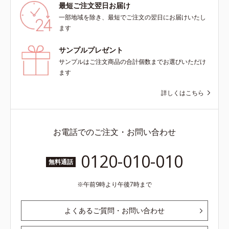
最短ご注文翌日お届け
＝乱れた角層にうるおいを与え、肌
防ぐ保湿成分
一部地域を除き、最短でご注文の翌日にお届けいたし
荒れを防ぐ保湿成分*5 ウォッシュ
ます
を除くLM＝さっぱり高保湿タイプ
（脂性肌～普通肌）RM＝しっとり
サンプルプレゼント
高保湿タイプ（普通肌～超乾性肌）
サンプルはご注文商品の合計個数までお選びいただけ
ます
詳しくはこちら
お電話でのご注文・お問い合わせ
0120-010-010
無料通話
午前9時より午後7時まで
よくあるご質問・お問い合わせ