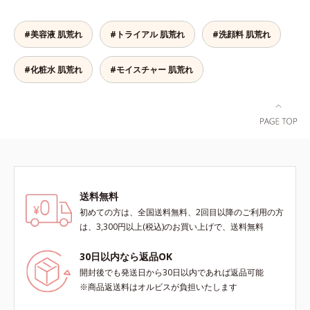
敏感スランプの原因にアプローチす
敏感スランプの原因にアプローチす
（エルゴチオネイン）配合＝肌を整
（エルゴチオネイン）配合＝肌を整
る持続型トリプルアミノ酸(*4)を配
る持続型トリプルアミノ酸(*4)を配
え、すこやかに保つ保湿成分、微生
え、すこやかに保つ保湿成分、微生
合。もともと体内にあるアミノ酸は
合。もともと体内にあるアミノ酸は
#美容液 肌荒れ
#トライアル 肌荒れ
#洗顔料 肌荒れ
物由来アミノ酸（エクトイン）配合
物由来アミノ酸（エクトイン）配合
異物として排出されにくく、肌にと
異物として排出されにくく、肌にと
＝乱れた角層にうるおいを与え、肌
＝乱れた角層にうるおいを与え、肌
どまってうるおいを蓄えてくれま
どまってうるおいを蓄えてくれま
荒れを防ぐ保湿成分*5 ウォッシュ
荒れを防ぐ保湿成分*5 ウォッシュ
#化粧水 肌荒れ
#モイスチャー 肌荒れ
す。刺激を受けやすくなった角層を
す。刺激を受けやすくなった角層を
を除くLM＝さっぱり高保湿タイプ
を除くLM＝さっぱり高保湿タイプ
うるおいで満たし、脱・敏感肌を目
うるおいで満たし、脱・敏感肌を目
（脂性肌～普通肌）RM＝しっとり
（脂性肌～普通肌）RM＝しっとり
指します。無油分・無着色・無香
指します。無油分・無着色・無香
高保湿タイプ（普通肌～超乾性肌）
高保湿タイプ（普通肌～超乾性肌）
料・アルコールフリー・界面活性剤
料・アルコールフリー・パラベンフ
アレルギーテスト済＝全ての方にア
不使用(*5)・パラベンフリー、6つ
リーで、徹底的に肌に寄り添いま
レルギーが起こらないということで
のフリー処方で徹底的に肌に寄り添
す。*1 乾燥と敏感をくり返すこと
はありません。
います。*1 乾燥と敏感をくり返す
*2 敏感肌対象連用テスト済（すべ
こと*2 敏感肌対象連用テスト済
ての方のお肌に合うということでは
（すべての方のお肌に合うというこ
ありません）*3 乾燥して敏感に感
送料無料
とではありません）*3 乾燥して敏
じやすい状態のこと*4 発酵アミノ
初めての方は、全国送料無料、2回目以降のご利用の方
感に感じやすい状態のこと*4 発酵
酸（ポリグルタミン酸）配合＝乾燥
は、3,300円以上(税込)のお買い上げで、送料無料
アミノ酸（ポリグルタミン酸）配合
を防ぎ、うるおいに満ちた肌へ導く
＝乾燥を防ぎ、うるおいに満ちた肌
保湿成分、植物由来アミノ酸（エル
30日以内なら返品OK
へ導く保湿成分、植物由来アミノ酸
ゴチオネイン）配合＝肌を整え、す
開封後でも発送日から30日以内であれば返品可能
（エルゴチオネイン）配合＝肌を整
こやかに保つ保湿成分、微生物由来
※商品返送料はオルビスが負担いたします
え、すこやかに保つ保湿成分、微生
アミノ酸（エクトイン）配合＝乱れ
物由来アミノ酸（エクトイン）配合
た角層にうるおいを与え、肌荒れを