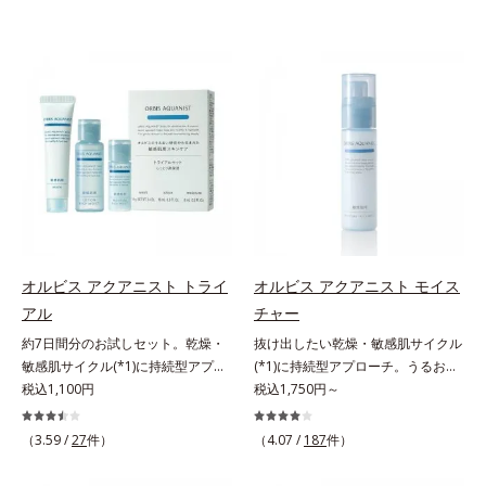
オルビス アクアニスト トライ
オルビス アクアニスト モイス
アル
チャー
約7日間分のお試しセット。乾燥・
抜け出したい乾燥・敏感肌サイクル
敏感肌サイクル(*1)に持続型アプロ
(*1)に持続型アプローチ。うるおい
ーチ。敏感肌用保湿スキンケア
税込1,100円
を追求した敏感肌用保湿スキンケア
税込1,750円～
(*2)。うるおいを逃し、刺激を受け
(*2)。うるおいを逃し、刺激を受け
やすい角層の“乾燥敏感スランプ
やすい角層の“乾燥敏感スランプ
（3.59 /
27
件）
（4.07 /
187
件）
(*3)”に悩む敏感な肌へ。創業時から
(*3)”に悩む敏感な肌へ。創業時から
のうるおい研究により完成した、待
のうるおい研究により完成した、待