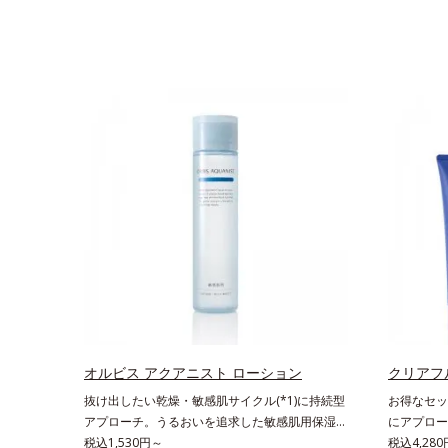
オルビス アクアニスト ローション
クリアフ
抜け出したい乾燥・敏感肌サイクル(*1)に持続型
お得なセッ
アプローチ。うるおいを追求した敏感肌用保湿ス
にアプロー
キンケア(*2)。うるおいを逃し、刺激を受けやす
税込1,530円～
をくり返し
税込4,28