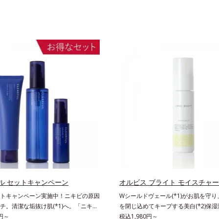
ル セットキャンペーン
オルビス ブライト モイスチャー
トキャンペーン実施中！ニキビの原因
Wシールドヴェール(*1)がお肌を守
チ。清潔な垢抜け肌(*1)へ。「ニキビ
を閉じ込めてキープする美白(*2)保
てしまう」「毛穴目立ち(*2)が気にな
0円～
(*3)知見「メラニンの第三のルート
税込1,980円～