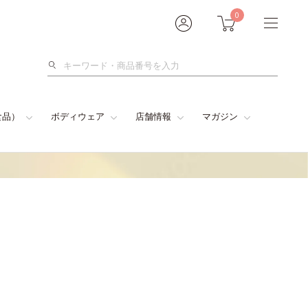
0
検
索
食品）
ボディウェア
店舗情報
マガジン