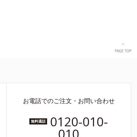
・メタクリ
にあらわれること*2 メラニンの生成を抑え、シ
生成を抑
ミ・ソバカスを防ぐ*3 うるおいにより透明感の
粧品業界で
ある肌*4 日本化粧品業界で初めてメラニンの第
し、日本放
三のルートに着目し、日本放射線影響学会第53
0月に初めて
回大会で2010年10月に初めて発表したこと*5 う
感のある肌
るおいによる*6 メラノサイトまで*7 L-アスコル
で*7 シ
ビン酸 2-グルコシド*8 L-アスコルビン酸 2-グル
8 L-ア
コシド、パウダルコ樹皮エキス、油溶性甘草エキ
スコルビン酸
ス(2)*9 乾燥など
ス、油溶性甘
お電話でのご注文・お問い合わせ
0120-010-
無料通話
010