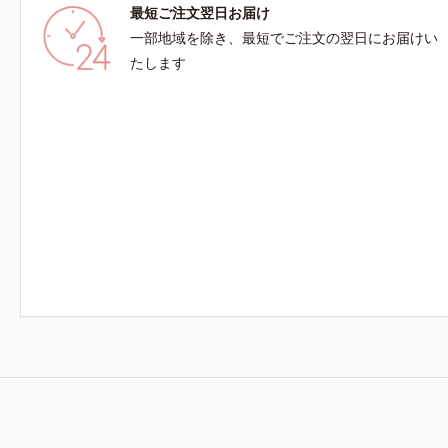
最短ご注文翌日お届け
*2 日本化粧品業界で初めてメラニンの第三のル
ミ・ソバカ
ートに着目し、日本放射線影響学会第53回大会
ニンの生成
一部地域を除き、最短でご注文の翌日にお届けい
で2010年10月に初めて発表したこと*3 うるおい
るおいによ
たします
により透明感のある肌*4 うるおいによる*5 メラ
で初めてメ
ノサイトまで*6 シミ・ソバカスが肌表面にあら
放射線影響
われること*7 L-アスコルビン酸 2-グルコシド*8
て発表した
L-アスコルビン酸 2-グルコシド、パウダルコ樹皮
トまで*7 
エキス、油溶性甘草エキス(2)*9 乾燥など※ウォ
スコルビン
ッシュには高圧処理ビタミンCとブライトVCコン
キス、油溶
プレックスは配合されていません。