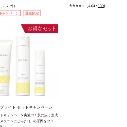
ク生活であごや口まわりのニキビが気
のひろがり」に着目して、全方位から透
（-.-- / -件）
（4.04 /
139
件）
いうお悩みに。くり返しニキビの根本
を目指すブライトニングケア(*5)シ
キャンペーン
通販限定
バリア機能の低下」と、肌悩み「毛穴
受けてしまった紫外線ダメージをきっ
の両方にWでアプローチする、薬用ニ
深く(*6)では「メラニンにじみ(*7)
キンケアシリーズです。5種の和漢植
ミやそばかすという「点」だけでなく
とコラーゲンが肌をいたわりながらう
なさなどの「面」での透明感を阻害す
え、バリア機能を維持。ニキビができ
き起こしていることがわかりました。
目指します。さらにビタミンC誘導体
ビス ブライト シリーズは「メラニン
種の整肌成分(*4)から成る「ナノVCショ
着目して「高圧処理ビタミンC(*8)」
(*5)」を配合。カプセルが浸透(*6)
奥(*6)まで浸透し、シミやソバカス
分を放出する特殊技術によって、高い
メラニンの生成を食い止めます。また
6)と安定性を実現。毛穴の目立ちをしっ
自成分の「ブライトVCコンプレックス(
*7)して、ゆらぎやすいニキビ肌を、み
透明感を阻害する原因(*10)にアプロ
清潔な垢抜け肌(*1)へと導きます。た
す。さらに肌表面のなめらかさやみず
湿成分で低刺激。敏感肌の方にもお使
サポートするために、肌荒れ防止有効
ます(*8)。L＝さっぱりタイプ（ニキ
性と持続性、2種の保湿成分も配合し
すい肌・超脂性肌～普通肌）M＝しっ
包括的にサポート。全方位ケアのアプ
（ニキビのできやすい肌・普通肌～乾
って、肌本来の輝きを生かして澄み渡
 ブライト セットキャンペーン
 洗浄による汚れの除去*2 キメの乱れに
明肌を叶えます。L＝さっぱりタイプ
トキャンペーン実施中！肌に広く生成
テトラ2-ヘキシルデカン酸アスコルビル
普通肌）M＝しっとりタイプ（普通肌
メラニンにじみ(*1)」の原因をブロッ
成分*4 天然ビタミンE、イノシット、
*1 γ－グルタミン酸ポリペプチド、
澄み渡る輝き透明肌(*3)へ。業界初(*4)
0円～