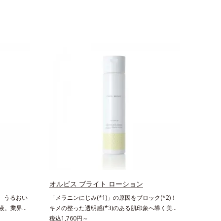
オルビス ブライト ローション
り、うるおい
「メラニンにじみ(*1)」の原因をブロック(*2)！
湿液。業界初
キメの整った透明感(*3)のある肌印象へ導く美白
」である「横
(*2)化粧水。業界初(*4)知見「メラニンの第三の
税込1,760円～