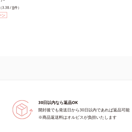
、ユズセラミド、スフィンゴ糖脂質
ロイルオキシエチルホスホリルコリン
ニンの第三のルート」である「横のひ
（3.38 /
8
件）
ラ2-ヘキシルデカン酸アスコルビル、天
ル酸ブチル共重合体液*2 メラニンの
着目して、全方位から透明肌を目指す
E、イノシット、フィチン酸、ユズセ
え、シミ・ソバカスを防ぐ*3 日本化
ーン
ングケア(*5)シリーズです。受けてし
フィンゴ糖脂質配合＝肌をなめらかに
初めてメラニンの第三のルートに着目
線ダメージをきっかけに、肌深く(*6)
成分*6 角層まで*7 うるおいによりキ
射線影響学会第53回大会で2010年1
ニンにじみ(*1)」が発現。シミやソバ
毛穴を目立たなくする*8 すべての方
発表したこと*4 うるおいにより透明
「点」だけでなく、透明感のなさなど
がおきないというわけではありません
*5 うるおいによる*6 メラノサイトま
の透明感を阻害する原因を引き起こし
象パッチテスト済（すべての人に皮膚
ミ・ソバカスが肌表面にあらわれること*
がわかりました。そこでオルビス ブ
ないというわけではありません）※弱
スコルビン酸 2-グルコシド*9 L-ア
リーズは「メラニンにじみ」に着目し
ション・モイスチャーのみ）
2-グルコシド、パウダルコ樹皮エキ
ビタミンC(*7)」を採用。肌奥(*6)
草エキス(2)*10 乾燥など
、シミやソバカスの原因となるメラニ
食い止めます。またオルビス独自成分
トVCコンプレックス(*8)」が、透明感
原因(*9)にアプローチします。さらに
めらかさやみずみずしさをサポートす
肌荒れ防止有効成分と速効性と持続
30日以内なら返品OK
保湿成分も配合し、透明感を包括的に
開封後でも発送日から30日以内であれば返品可能
全方位ケアのアプローチによって、肌
※商品返送料はオルビスが負担いたします
を生かして澄み渡る、輝き透明肌を叶
＝さっぱりタイプ（脂性肌～普通肌）
りタイプ（普通肌～乾性肌）*1 シ