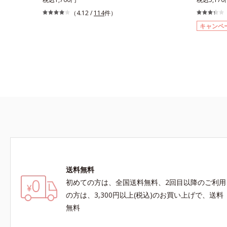
さっぱり高保湿タイプ（脂性肌～普通肌）RM＝
フィチン酸
ろがり」に着目して、全方位から透明肌(*3)を目
知見「メラ
（4.12 /
114
件）
しっとり高保湿タイプ（普通肌～超乾性肌）
*5 テト
指すブライトニングケア(*4)シリーズです。受け
ろがり」に
然ビタミン
キャンペ
てしまった紫外線ダメージをきっかけに、肌深く
ブライトニ
ラミド、ス
(*5)では「メラニンにじみ(*6)」が発現。シミや
まった紫外
整える整肌
そばかすという「点」だけでなく、透明感のなさ
では「メラ
メを整えて
などの「面」での透明感を阻害する原因を引き起
カスという
に皮膚刺激
こしていることがわかりました。そこでオルビス
の「面」で
※敏感肌対
ブライト シリーズは「メラニンにじみ」に着目
ていること
刺激がおき
して「高圧処理ビタミンC(*7)」を採用。肌奥
ライト シ
酸性（ロー
(*5)まで浸透し、シミやソバカスの原因となるメ
て「高圧処理
ラニンの生成を食い止めます。またオルビス独自
まで浸透し
成分の「ブライトVCコンプレックス(*8)」が、透
ンの生成を
明感を阻害する原因(*9)にアプローチします。さ
の「ブライ
らに肌表面のなめらかさやみずみずしさをサポー
を阻害する
トするために、肌荒れ防止有効成分と速効性と持
肌表面のな
送料無料
続性、2種の保湿成分も配合し、透明感を包括的
るために、
にサポート。全方位ケアのアプローチによって、
性、2種の
初めての方は、全国送料無料、2回目以降のご利用
肌本来の輝きを生かして澄み渡る、輝き透明肌を
サポート。
の方は、3,300円以上(税込)のお買い上げで、送料
叶えます。L＝さっぱりタイプ（脂性肌～普通
本来の輝き
無料
肌）M＝しっとりタイプ（普通肌～乾性肌）*1
えます。L
メラニンの生成を抑え、シミ・ソバカスを防ぐ
M＝しっと