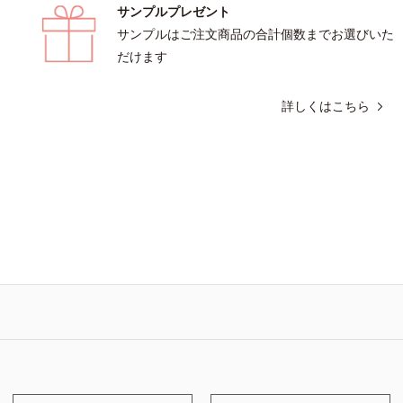
サンプルプレゼント
スが肌表面にあらわれること*2 メラ
を抑え、シミ・ソバカスを防ぐ*3 う
サンプルはご注文商品の合計個数までお選びいた
る透明感のある肌*4 日本化粧品業界
だけます
ラニンの第三のルートに着目し、日本
学会第53回大会で2010年10月に初め
詳しくはこちら
こと*5 うるおいによる*6 メラノサイ
L-アスコルビン酸 2-グルコシド*8 L-ア
酸 2-グルコシド、パウダルコ樹皮エ
性甘草エキス（2）*9 乾燥など