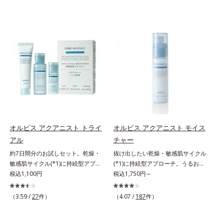
オルビス アクアニスト トライ
オルビス アクアニスト モイス
アル
チャー
約7日間分のお試しセット。乾燥・
抜け出したい乾燥・敏感肌サイクル
敏感肌サイクル(*1)に持続型アプロ
(*1)に持続型アプローチ。うるおい
ーチ。敏感肌用保湿スキンケア
税込1,100円
を追求した敏感肌用保湿スキンケア
税込1,750円～
(*2)。うるおいを逃し、刺激を受け
(*2)。うるおいを逃し、刺激を受け
やすい角層の“乾燥敏感スランプ
やすい角層の“乾燥敏感スランプ
（3.59 /
27
件）
（4.07 /
187
件）
(*3)”に悩む敏感な肌へ。創業時から
(*3)”に悩む敏感な肌へ。創業時から
のうるおい研究により完成した、待
のうるおい研究により完成した、待