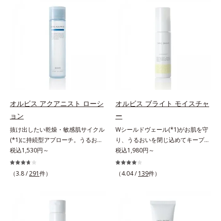
望の敏感肌用保湿スキンケアライン
望の敏感肌用保湿スキンケアライン
「オルビス アクアニスト」。乾燥
「オルビス アクアニスト」。乾燥
敏感スランプの原因にアプローチす
敏感スランプの原因にアプローチす
る持続型トリプルアミノ酸(*4)を配
る持続型トリプルアミノ酸(*4)を配
合。もともと体内にあるアミノ酸は
合。もともと体内にあるアミノ酸は
異物として排出されにくく、肌にと
異物として排出されにくく、肌にと
どまってうるおいを蓄えてくれま
どまってうるおいを蓄えてくれま
す。刺激を受けやすくなった角層を
す。刺激を受けやすくなった角層を
うるおいで満たし、脱・敏感肌を目
うるおいで満たし、脱・敏感肌を目
指します。無油分・無着色・無香
指します。無油分・無着色・無香
オルビス アクアニスト ローシ
オルビス ブライト モイスチャ
料・アルコールフリー・界面活性剤
料・アルコールフリー・界面活性剤
ョン
ー
不使用(*5)・パラベンフリー、6つ
不使用(*5)・パラベンフリー、6つ
抜け出したい乾燥・敏感肌サイクル
Wシールドヴェール(*1)がお肌を守
のフリー処方で徹底的に肌に寄り添
のフリー処方で徹底的に肌に寄り添
(*1)に持続型アプローチ。うるおい
り、うるおいを閉じ込めてキープす
います。*1 乾燥と敏感をくり返す
います。*1 乾燥と敏感をくり返す
を追求した敏感肌用保湿スキンケア
税込1,530円～
る美白(*2)保湿液。業界初(*3)知見
税込1,980円～
こと*2 敏感肌対象連用テスト済
こと*2 敏感肌対象連用テスト済
(*2)。うるおいを逃し、刺激を受け
「メラニンの第三のルート」である
（すべての方のお肌に合うというこ
（すべての方のお肌に合うというこ
やすい角層の“乾燥敏感スランプ
「横のひろがり」に着目して、全方
とではありません）*3 乾燥して敏
（3.8 /
291
件）
とではありません）*3 乾燥して敏
（4.04 /
139
件）
(*3)”に悩む敏感な肌へ。創業時から
位から透明肌(*4)を目指すブライト
感に感じやすい状態のこと*4 発酵
感に感じやすい状態のこと*4 発酵
のうるおい研究により完成した、待
ニングケア(*5)シリーズです。受け
アミノ酸（ポリグルタミン酸）配合
アミノ酸（ポリグルタミン酸）配合
望の敏感肌用保湿スキンケアライン
てしまった紫外線ダメージをきっか
＝乾燥を防ぎ、うるおいに満ちた肌
＝乾燥を防ぎ、うるおいに満ちた肌
「オルビス アクアニスト」。乾燥
けに、肌深く(*6)では「メラニンに
へ導く保湿成分、植物由来アミノ酸
へ導く保湿成分、植物由来アミノ酸