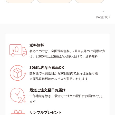
生成を抑え、シミ・ソバカスを防ぐ
ラニンの第三のルートに着目し、日
ンにじみ」に着目して「高圧処理ビ
*3 うるおいにより透明感のある肌
本放射線影響学会第53回大会で
タミンC(*7)」を採用。肌奥(*6)まで
*4 日本化粧品業界で初めてメラニ
2010年10月に初めて発表したこと
浸透し、シミやソバカスの原因とな
ンの第三のルートに着目し、日本放
*3 うるおいにより透明感のある肌
るメラニンの生成を食い止めます。
射線影響学会第53回大会で2010年
*4 うるおいによる*5 メラノサイト
またオルビス独自成分の「ブライト
10月に初めて発表したこと*5 うる
まで*6 シミ・ソバカスが肌表面に
VCコンプレックス(*8)」が、透明感
おいによる*6 メラノサイトまで*7
あらわれること*7 L-アスコルビン
を阻害する原因(*9)にアプローチし
L-アスコルビン酸 2-グルコシド*8
酸 2-グルコシド*8 L-アスコルビン
ます。さらに肌表面のなめらかさや
L-アスコルビン酸 2-グルコシド、パ
酸 2-グルコシド、パウダルコ樹皮エ
送料無料
みずみずしさをサポートするため
ウダルコ樹皮エキス、油溶性甘草エ
キス、油溶性甘草エキス(2)*9 乾燥
初めての方は、全国送料無料、2回目以降のご利用の方
に、肌荒れ防止有効成分と速効性と
キス(2)*9 乾燥など
など※ウォッシュには高圧処理ビタ
は、3,300円以上(税込)のお買い上げで、送料無料
持続性、2種の保湿成分も配合し、
ミンCとブライトVCコンプレックス
透明感を包括的にサポート。全方位
は配合されていません。
30日以内なら返品OK
ケアのアプローチによって、肌本来
開封後でも発送日から30日以内であれば返品可能
の輝きを生かして澄み渡る、輝き透
※商品返送料はオルビスが負担いたします
明肌を叶えます。L＝さっぱりタイ
プ（脂性肌～普通肌）M＝しっとり
最短ご注文翌日お届け
タイプ（普通肌～乾性肌）*1 シ
一部地域を除き、最短でご注文の翌日にお届けいたし
ミ・ソバカスが肌表面にあらわれる
ます
こと*2 メラニンの生成を抑え、シ
ミ・ソバカスを防ぐ*3 うるおいに
サンプルプレゼント
よる透明感のある肌*4 日本化粧品