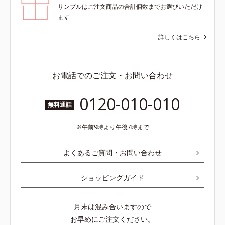
業界で初めてメラニンの第三のルー
サンプルはご注文商品の合計個数までお選びいただけ
トに着目し、日本放射線影響学会第
ます
53回大会で2010年10月に初めて発
表したこと*5 うるおいによる*6 メ
詳しくはこちら
ラノサイトまで*7 L-アスコルビン
酸 2-グルコシド*8 L-アスコルビン
酸 2-グルコシド、パウダルコ樹皮エ
お電話でのご注文・お問い合わせ
キス、油溶性甘草エキス（2）*9 乾
燥など
0120-010-010
無料通話
午前9時より午後7時まで
よくあるご質問・お問い合わせ
ショッピングガイド
月末は混み合いますので
お早めにご注文ください。