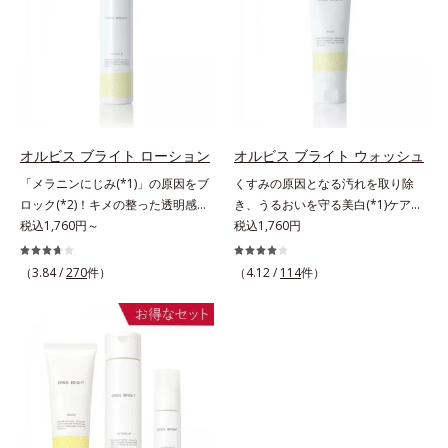
敏感スランプの原因にアプローチす
じみ(*7)」が発現。シミやそばかす
（エルゴチオネイン）配合＝肌を整
（エルゴチオネイン）配合＝肌を整
る持続型トリプルアミノ酸(*4)を配
という「点」だけでなく、透明感の
え、すこやかに保つ保湿成分、微生
え、すこやかに保つ保湿成分、微生
合。もともと体内にあるアミノ酸は
なさなどの「面」での透明感を阻害
物由来アミノ酸（エクトイン）配合
物由来アミノ酸（エクトイン）配合
異物として排出されにくく、肌にと
する原因を引き起こしていることが
＝乱れた角層にうるおいを与え、肌
＝乱れた角層にうるおいを与え、肌
どまってうるおいを蓄えてくれま
わかりました。そこでオルビス ブ
荒れを防ぐ保湿成分*5 ウォッシュ
荒れを防ぐ保湿成分*5 ウォッシュ
す。刺激を受けやすくなった角層を
ライト シリーズは「メラニンにじ
を除くLM＝さっぱり高保湿タイプ
を除くLM＝さっぱり高保湿タイプ
うるおいで満たし、脱・敏感肌を目
み」に着目して「高圧処理ビタミン
（脂性肌～普通肌）RM＝しっとり
（脂性肌～普通肌）RM＝しっとり
指します。無油分・無着色・無香
C(*8)」を採用。肌奥(*6)まで浸透
オルビス ブライト ローション
オルビス ブライト ウォッシュ
高保湿タイプ（普通肌～超乾性肌）
高保湿タイプ（普通肌～超乾性肌）
料・アルコールフリー・界面活性剤
し、シミやソバカスの原因となるメ
アレルギーテスト済＝全ての方にア
「メラニンにじみ(*1)」の原因をブ
くすみの原因となる汚れを取り除
不使用(*5)・パラベンフリー、6つ
ラニンの生成を食い止めます。また
レルギーが起こらないということで
ロック(*2)！キメの整った透明感
き、うるおいを守る美白(*1)ケアシ
のフリー処方で徹底的に肌に寄り添
オルビス独自成分の「ブライトVC
はありません。
(*3)のある肌印象へ導く美白(*2)化
税込1,760円～
リーズの洗顔料。業界初(*2)知見
税込1,760円
います。*1 乾燥と敏感をくり返す
コンプレックス(*9)」が、透明感を
粧水。業界初(*4)知見「メラニンの
「メラニンの第三のルート」である
こと*2 敏感肌対象連用テスト済
阻害する原因(*10)にアプローチし
第三のルート」である「横のひろが
「横のひろがり」に着目して、全方
（3.84 /
270
件）
（4.12 /
114
件）
（すべての方のお肌に合うというこ
ます。さらに肌表面のなめらかさや
り」に着目して、全方位から透明肌
位から透明肌(*3)を目指すブライト
とではありません）*3 乾燥して敏
みずみずしさをサポートするため
を目指すブライトニングケア(*5)シ
ニングケア(*4)シリーズです。受け
感に感じやすい状態のこと*4 発酵
に、肌荒れ防止有効成分と速効性と
リーズです。受けてしまった紫外線
てしまった紫外線ダメージをきっか
アミノ酸（ポリグルタミン酸）配合
持続性、2種の保湿成分も配合し、
ダメージをきっかけに、肌深く(*6)
けに、肌深く(*5)では「メラニンに
＝乾燥を防ぎ、うるおいに満ちた肌
透明感を包括的にサポート。全方位
では「メラニンにじみ(*1)」が発
じみ(*6)」が発現。シミやそばかす
へ導く保湿成分、植物由来アミノ酸
ケアのアプローチによって、肌本来
現。シミやそばかすという「点」だ
という「点」だけでなく、透明感の
（エルゴチオネイン）配合＝肌を整
の輝きを生かして澄み渡る、輝き透
けでなく、透明感のなさなどの
なさなどの「面」での透明感を阻害
え、すこやかに保つ保湿成分、微生
明肌を叶えます。L＝さっぱりタイ
「面」での透明感を阻害する原因を
する原因を引き起こしていることが
物由来アミノ酸（エクトイン）配合
プ（脂性肌～普通肌）M＝しっとり