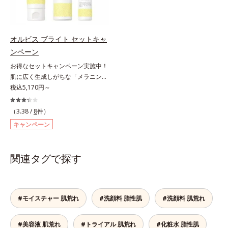
引き起こしていることがわかりまし
わかりました。そこでオルビス ブ
＝乱れた角層にうるおいを与え、肌
タイプ（普通肌～乾性肌）*1 γ－グ
た。そこでオルビス ブライト シリ
ライト シリーズは「メラニンにじ
荒れを防ぐ保湿成分*5 ウォッシュ
ルタミン酸ポリペプチド、２－メタ
ーズは「メラニンにじみ」に着目し
み」に着目して「高圧処理ビタミン
を除くLM＝さっぱり高保湿タイプ
クリロイルオキシエチルホスホリル
て「高圧処理ビタミンC(*7)」を採
C(*7)」を採用。肌奥(*5)まで浸透
オルビス ブライト セットキャ
（脂性肌～普通肌）RM＝しっとり
コリン・メタクリル酸ブチル共重合
用。肌奥(*6)まで浸透し、シミやソ
し、シミやソバカスの原因となるメ
ンペーン
高保湿タイプ（普通肌～超乾性肌）
体液*2 メラニンの生成を抑え、シ
バカスの原因となるメラニンの生成
ラニンの生成を食い止めます。また
ミ・ソバカスを防ぐ*3 日本化粧品
お得なセットキャンペーン実施中！
を食い止めます。またオルビス独自
オルビス独自成分の「ブライトVC
業界で初めてメラニンの第三のルー
肌に広く生成しがちな「メラニンに
成分の「ブライトVCコンプレック
コンプレックス(*8)」が、透明感を
トに着目し、日本放射線影響学会第
じみ(*1)」の原因をブロック(*2)！
税込5,170円～
ス(*8)」が、透明感を阻害する原因
阻害する原因(*9)にアプローチしま
53回大会で2010年10月に初めて発
澄み渡る輝き透明肌(*3)へ。業界初
(*9)にアプローチします。さらに肌
す。さらに肌表面のなめらかさやみ
表したこと*4 うるおいにより透明
(*4)知見「メラニンの第三のルー
表面のなめらかさやみずみずしさを
（3.38 /
8
件）
ずみずしさをサポートするために、
感のある肌*5 うるおいによる*6 メ
ト」である「横のひろがり」に着目
サポートするために、肌荒れ防止有
肌荒れ防止有効成分と速効性と持続
キャンペーン
ラノサイトまで*7 シミ・ソバカス
して、全方位から透明肌を目指すブ
効成分と速効性と持続性、2種の保
性、2種の保湿成分も配合し、透明
が肌表面にあらわれること*8 L-ア
ライトニングケア(*5)シリーズで
湿成分も配合し、透明感を包括的に
感を包括的にサポート。全方位ケア
スコルビン酸 2-グルコシド*9 L-ア
す。受けてしまった紫外線ダメージ
サポート。全方位ケアのアプローチ
のアプローチによって、肌本来の輝
関連タグで探す
スコルビン酸 2-グルコシド、パウダ
をきっかけに、肌深く(*6)では「メ
によって、肌本来の輝きを生かして
きを生かして澄み渡る、輝き透明肌
ルコ樹皮エキス、油溶性甘草エキス
ラニンにじみ(*1)」が発現。シミや
澄み渡る、輝き透明肌を叶えます。
を叶えます。L＝さっぱりタイプ
(2)*10 乾燥など
ソバカスという「点」だけでなく、
L＝さっぱりタイプ（脂性肌～普通
（脂性肌～普通肌）M＝しっとりタ
透明感のなさなどの「面」での透明
肌）M＝しっとりタイプ（普通肌～
イプ（普通肌～乾性肌）*1 メラニ
#モイスチャー 肌荒れ
#洗顔料 脂性肌
#洗顔料 肌荒れ
感を阻害する原因を引き起こしてい
乾性肌）*1 シミ・ソバカスが肌表
ンの生成を抑え、シミ・ソバカスを
ることがわかりました。そこでオル
面にあらわれること*2 メラニンの
防ぐ*2 日本化粧品業界で初めてメ
#美容液 肌荒れ
#トライアル 肌荒れ
#化粧水 脂性肌
ビス ブライト シリーズは「メラニ