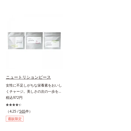
ニュートリションピース
女性に不足しがちな栄養素をおいし
くチャージ。美しさの次の一歩を引
き出すタブレット。現代女性に不足
税込972円
しがちな栄養素に着目。ぽいっとひ
と口補いやすい６種類の「キレイの
（4.25 /
565
件）
素」、タブレットタイプのサプリメ
通販限定
ントシリーズです。女性の不足栄養
素No.1 鉄分に葉酸をプラス、印象