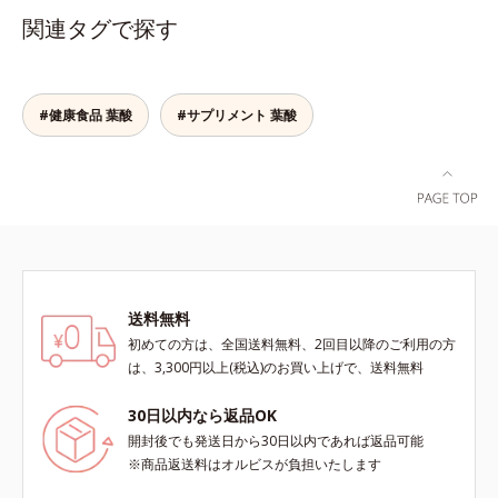
づける晴れやかな表情を目指す「鉄
関連タグで探す
＆葉酸」、独自加工のビタミンCで
キレイと健康をサポートする「ビタ
ミンC＆ビタミンB2」、スムーズな
リズムづくりで快調を目指す「オリ
#健康食品 葉酸
#サプリメント 葉酸
ゴ糖＆酵素」、いつだってイキイ
キ、あなたらしい表情をサポートす
る「ビタミンB群＆アミノ酸」、ス
マホ漬けの日々をケアしてうるっと
クリアな1日のスタートに「ビタミ
ンA＆ルテイン」、紫外線を気にか
ける女性こそ不足しやすい栄養素を
チャージして、安定した美しさをサ
ポートする「カルシウム＆ビタミン
送料無料
D」の全６種類。体の中からキレイ
初めての方は、全国送料無料、2回目以降のご利用の方
の土台を整え、美しさの次の一歩を
は、3,300円以上(税込)のお買い上げで、送料無料
引き出します。水なしでOK、持ち
歩きやすいパウチタイプなので、い
30日以内なら返品OK
つでもどこでも手軽にカリッとチャ
開封後でも発送日から30日以内であれば返品可能
ージ。フルーツ風味だから、おやつ
※商品返送料はオルビスが負担いたします
感覚でおいしく楽しく続けられま