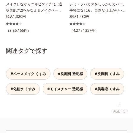
2010年10月に初めて発表したこと
ー（酸化チタン、シリカ、マイカ、
メイクしながらニキビケア(*1)。透
シミ・ソバカスをしっかりカバー。
は初めて」「刺激が心配…」という
*3 うるおいにより透明感のある肌
酸化鉄、トリメトキシシリルジメチ
明美肌(*2)をかなえるメイクベー
手軽になじみ、自然な仕上がりへ。
方にもおすすめです。ピーリング後
*4 うるおいによる*5 メラノサイト
コン）= 仕上がり向上粉体
ス。ニキビがあると、メイクはニキ
税込1,320円
スルスルとのびて、肌に溶け込むよ
税込1,430円
の肌は、しっとりツルツルの触りご
まで*6 シミ・ソバカスが肌表面に
ビに良くないのではないかと心配に
うになじみ、ピタッと密着。しっか
こち。表面の角質を一枚脱いだ状態
あらわれること*7 L-アスコルビン
なりがち。しかし何も塗らないと、
りとカバーしつつ、透明感を高める
（3.86 /
66
件）
だから、化粧水の浸透力もいつもと
（4.27 /
1357
件）
酸 2-グルコシド*8 L-アスコルビン
刺激に弱いニキビ肌を紫外線にさら
リフレクトパウダーの働きと、日本
手応えが変わります。お肌の状態に
酸 2-グルコシド、パウダルコ樹皮エ
してしまうことに……。クリアフル
人の肌色に合わせた巧みな色設計
合わせて週1～2回の美肌ケア。なめ
キス、油溶性甘草エキス(2)*9 乾燥
デイケアベースは、ニキビケア(*1)
で、ごく自然な仕上がりになりま
関連タグで探す
らかで透明感あふれる素肌へ導きま
など※ウォッシュには高圧処理ビタ
できる新発想のメイク下地。スキン
す。たった10秒で隠したいシミをサ
す。* 乾燥や角質肥厚、キメの乱れ
ミンCとブライトVCコンプレックス
ケアシリーズと同様のニキビケア成
ッとカバー。シミのない美肌に導き
によるくすみ
は配合されていません。
分を配合した肌にやさしい処方なの
ます。
で、“ニキビをケアしたい”と“肌をキ
#ベースメイク くすみ
#洗顔料 透明感
#洗顔料 くすみ
レイに見せたい”が同時に叶えられ
ます。ピンク味のあるベージュ色
#化粧水 くすみ
#モイスチャー 透明感
#美容液 くすみ
で、塗るとくすみがさっと払われ、
肌が自然とトーンアップ。しっとり
とした美しい仕上がりが続きます。
SPF28・PA+++で、ニキビ肌を紫外
線ダメージからもしっかりガードし
ます。※敏感肌対象パッチテスト済
（すべての人に皮膚刺激がおきない