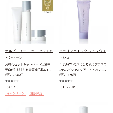
にとり、メイクとしっかりなじませ
ではなく、肌で起きていることの根
よる肌悩み一つ一つを対処するので
感を。効果的なシナジー設計で、あ
てください。3.メイクとなじんだ
本原因に着目。加齢とともに現れる
はなく、肌で起きていることの根本
なたのエイジングケアを応援しま
ら、水またはぬるま湯でよく洗い流
年齢サインについて研究を進めたと
原因に着目。加齢とともに現れる年
す。*1 メラニンの生成を抑え、シ
します。4.その後、洗顔料で洗顔し
ころ、弾力感のない状態である「ハ
齢サインについて研究を進めたとこ
ミ・ソバカスを防ぐ（ウォッシュを
てください。各商品の詳しい情報は
リのなさ」や、くすみ(*7)などが現
ろ、弾力感のない状態である「ハリ
除く）*2 オルビス内スキンケアシ
商品ページをご覧ください。・
れている状態である「透明感のな
のなさ」や、くすみ(*5)などが現れ
リーズの保湿力*3 年齢に応じたお
BEAUTY夏祭りは、こちら
さ」が、大人の肌印象に大きな影響
ている状態である「透明感のなさ」
手入れのこと*4 うるおいによる
を与えていることがわかりました。
が、大人の肌印象に大きな影響を与
*5 乾燥、ハリ・ツヤのなさ*6
そこでオルビスユー ドットシリー
えていることがわかりました。そこ
乾燥による*7 保湿成分*8 ロニ
ズは美容成分(*8)として「G.D.F.ア
でオルビスユー ドットシリーズは
セラカエルレア果汁、ノバラエキス
オルビスユー ドット セットキ
クラリファイング ジュレウォ
クティベーター(*9)」を配合。そし
美容成分(*9)として「G.D.F.アクテ
配合＝うるおいを与えハリと透明感
ャンペーン
ッシュ
て、従来から配合している美白(*1)
ィベーター(*10)」を配合。そし
に満ちた肌へ導く保湿成分*9 メマ
お得なセットキャンペーン実施中！
くすみ(*1)の気になる肌にプラスワ
有効成分「トラネキサム酸」を配合
て、従来から配合している美白(*1)
ツヨイグサ抽出液、スイカズラエキ
美白(*1)も叶える最高峰(*2)エイジ
ンのスペシャルケア。くすみレスの
しました。さらに、シリーズ共通の
有効成分「トラネキサム酸」を配合
ス配合＝角層のすみずみまで水分・
ングケア(*3)。ハリも透明感(*4)も
税込12,980円～
輝くような素肌へ。肌表面の余分な
税込1,760円
美容成分「GLルートブースター
しました。さらに、シリーズ共通の
油分を保ち、ハリ・ツヤを与える保
結果主義。年齢サイン(*5)の因子に
角層を落として、くすみ(*1)レスな
(*10)」を配合することで、肌のふ
美容成分「GLルートブースター
湿成分*10 気持ちのこと
着目した肌科学エイジングケア(*3)
輝くような素肌へ整える(*2)スペシ
っくら感や透明感を叶えます。美白
(*11)」を配合することで、肌のふ
（3 /
1
件）
（4.2 /
205
件）
シリーズ。オルビスユー ドットシ
ャル洗顔料です。いつもの洗顔料の
ケアしながら多角的なエイジングケ
っくら感や透明感を叶えます。美白
キャンペーン
通販限定
リーズは、年齢による肌悩み一つ一
代わりに、10秒ほどくるくるとなじ
アが叶うシリーズに。3ステップで
ケアしながら多角的なエイジングケ
つを対処するのではなく、肌で起き
ませてから洗い流すだけ。ぷるんと
上向き(*11)のハリと透明感を。効
アが叶うシリーズに。3ステップで
ていることの根本原因に着目。加齢
したジェルが肌表面の角層をやわら
果的なシナジー設計で、あなたのエ
上向き(*12)のハリと透明感を。効
とともに現れる年齢サイン(*5)につ
かくして絡めとり、スクラブがやさ
イジングケアを応援します。*1 メ
果的なシナジー設計で、あなたのエ