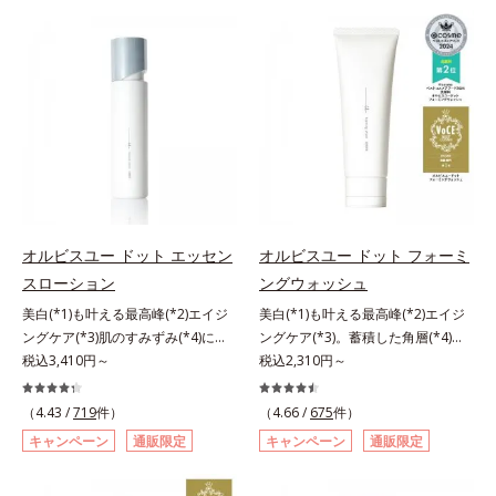
計で、あなたのエイジングケアを応
やかな肌に導きます。*1 ポーラ化
ー。ふんわり軽いつけごこちながら
は、年齢による肌悩み一つ一つを対
援します。*1 メラニンの生成を抑
成独自の（Ｃ１２－２０）アルキル
美肌質感を叶えます。さらに花粉や
処するのではなく、肌で起きている
え、シミ・ソバカスを防ぐ（ウォッ
グルコシド（保湿）で形成するミセ
ちり・ホコリ、紫外線などの外的刺
ことの根本原因に着目。加齢ととも
シュ除く）*2 オルビス内スキンケ
ルから、汚れをはね返す水の膜をつ
激から肌をガードします。スキンケ
に現れる年齢サインについて研究を
アシリーズの保湿力*3 年齢に応じ
くる技術が日本初（2024年12月時
ア後にこれひとつでライトメイク効
進めたところ、弾力感のない状態で
たお手入れのこと*4 うるおいによ
点、J－GLOBALによる自社調べ）
果。クレンジング不要で、紫外線吸
ある「ハリのなさ」や、くすみ(*6)
る*5 乾燥、ハリ・ツヤのなさ
*2 オルビス内でかつてないオイル
収剤やグリセリン、パラベンもフリ
などが現れている状態である「透明
*6 乾燥による*7 保湿成分*8
クレンジングのこと*3 ポーラ化成
ー処方。肌を休ませたい日、リモー
感のなさ」が、大人の肌印象に大き
ロニセラカエルレア果汁、ノバラエ
独自の（Ｃ１２－２０）アルキルグ
トワークの時、近所へちょこっとお
な影響を与えていることがわかりま
キス配合＝うるおいを与えハリと透
ルコシド（保湿）で形成するミセル
出かけする時など、しっかりメイク
した。そこでオルビスユー ドット
明感に満ちた肌へ導く保湿成分*9
*4 炭酸ジカプリリル*5 乾燥や汚れ
は負担に感じる日におすすめです。
シリーズは美容成分(*7)として
オルビスユー ドット エッセン
オルビスユー ドット フォーミ
メマツヨイグサ抽出液、スイカズラ
による*6 キメの乱れによる＜使用
「G.D.F.アクティベーター(*8)」を
スローション
ングウォッシュ
エキス配合＝角層のすみずみまで水
量目安＞適量＜使用ステップ＞オル
配合。そして、従来から配合してい
分・油分を保ち、ハリ・ツヤを与え
ビス ザ クレンジング オイル ⇒
美白(*1)も叶える最高峰(*2)エイジ
美白(*1)も叶える最高峰(*2)エイジ
る美白(*1)有効成分「トラネキサム
る保湿成分*10 気持ちのことアレ
洗顔料 ⇒ 化粧水 ⇒ 保湿液
ングケア(*3)肌のすみずみ(*4)にし
ングケア(*3)。蓄積した角層(*4)を
酸」を配合しました。さらに、シリ
ルギーテスト済＝全ての方にアレル
※W洗顔が必要です＜使用方法＞1.
みわたるうるおい充満ローション。
税込3,410円～
絡めとりくすみ(*5)を晴らす高密着
税込2,310円～
ーズ共通の美容成分「GLルートブ
ギーが起こらないということではあ
適量（2プッシュ程度）をとり、手
ハリも透明感(*5)も結果主義。年齢
マイルドピーリング(*6)洗顔料。ハ
ースター(*9)」を配合することで、
りません。
のひら全体にさっと広げます。2.肌
サイン(*6)の因子に着目した肌科学
リも透明感(*7)も結果主義。年齢サ
肌のふっくら感や透明感を叶えま
（4.43 /
719
件）
（4.66 /
675
件）
の上で軽くらせんを描くように、メ
エイジングケア(*3)シリーズ。オル
イン(*8)の因子に着目した肌科学エ
す。美白ケアしながら多角的なエイ
キャンペーン
通販限定
キャンペーン
通販限定
イクとよくなじませます。※落ちに
ビスユー ドットシリーズは、年齢
イジングケア(*3)シリーズ。オルビ
ジングケアが叶うシリーズに。3ス
くいメイクを落とす際は、乾いた手
による肌悩み一つ一つを対処するの
スユー ドットシリーズは、年齢に
テップで上向き(*10)のハリと透明