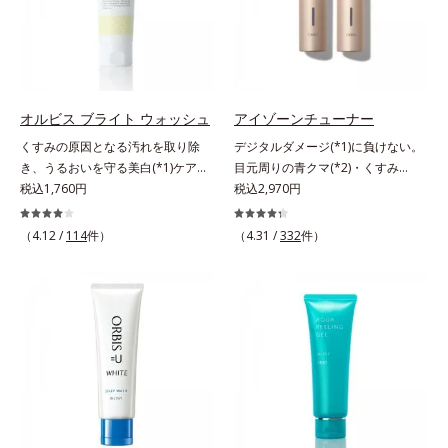
「面」での透明感を阻害する原因を
なさなどの「面」での透明感を阻害
ぐ（ウォッシュ除く）*2 オルビス
引き起こしていることがわかりまし
する原因を引き起こしていることが
内スキンケアシリーズの保湿力*3
た。そこでオルビス ブライト シリ
わかりました。そこでオルビス ブ
年齢に応じたお手入れのこと*4 う
ーズは「メラニンにじみ」に着目し
ライト シリーズは「メラニンにじ
るおいによる*5 乾燥、ハリ・ツヤ
て「高圧処理ビタミンC(*7)」を採
み」に着目して「高圧処理ビタミン
のなさ*6 乾燥による*7 保湿成分*8
用。肌奥(*6)まで浸透し、シミやソ
C(*8)」を採用。肌奥(*6)まで浸透
ロニセラカエルレア果汁、ノバラエ
オルビス ブライト ウォッシュ
アイゾーンチューナー
バカスの原因となるメラニンの生成
し、シミやソバカスの原因となるメ
キス配合＝うるおいを与えハリと透
くすみの原因となる汚れを取り除
デジタルダメージ(*1)に負けない。
を食い止めます。またオルビス独自
ラニンの生成を食い止めます。また
明感に満ちた肌へ導く保湿成分*9
き、うるおいを守る美白(*1)ケアシ
目元周りの青クマ(*2)・くすみ
成分の「ブライトVCコンプレック
オルビス独自成分の「ブライトVC
メマツヨイグサ抽出液、スイカズラ
リーズの洗顔料。業界初(*2)知見
税込1,760円
(*3)・乾燥をケアする目元用スティ
税込2,970円
ス(*8)」が、透明感を阻害する原因
コンプレックス(*9)」が、透明感を
エキス配合＝角層のすみずみまで水
「メラニンの第三のルート」である
ック状美容液。目元周りにあらわれ
(*9)にアプローチします。さらに肌
阻害する原因(*10)にアプローチし
分・油分を保ち、ハリ・ツヤを与え
「横のひろがり」に着目して、全方
る青クマ(*2)・くすみ(*3)・乾燥
（4.12 /
114
件）
表面のなめらかさやみずみずしさを
（4.31 /
332
件）
ます。さらに肌表面のなめらかさや
る保湿成分*10 気持ちのこと各商品
位から透明肌(*3)を目指すブライト
に。メイクの上からでも使える目元
サポートするために、肌荒れ防止有
みずみずしさをサポートするため
の詳しい情報は商品ページをご覧く
ニングケア(*4)シリーズです。受け
用スティック状美容液です。今や手
効成分と速効性と持続性、2種の保
に、肌荒れ防止有効成分と速効性と
ださい。・BEAUTY夏祭りは、こち
てしまった紫外線ダメージをきっか
放せない存在となったPCやスマー
湿成分も配合し、透明感を包括的に
持続性、2種の保湿成分も配合し、
ら
けに、肌深く(*5)では「メラニンに
トフォンなどのデジタルデバイス。
サポート。全方位ケアのアプローチ
透明感を包括的にサポート。全方位
じみ(*6)」が発現。シミやそばかす
その液晶画面が発するブルーライト
によって、肌本来の輝きを生かして
ケアのアプローチによって、肌本来
という「点」だけでなく、透明感の
を浴び続けると、目元周りには青ク
澄み渡る、輝き透明肌を叶えます。
の輝きを生かして澄み渡る、輝き透
なさなどの「面」での透明感を阻害
マ・くすみ・乾燥が……。そこでデ
L＝さっぱりタイプ（脂性肌～普通
明肌を叶えます。L＝さっぱりタイ
する原因を引き起こしていることが
ジタルダメージの根本原因に着目
肌）M＝しっとりタイプ（普通肌～
プ（脂性肌～普通肌）M＝しっとり
わかりました。そこでオルビス ブ
し、目元スッキリ(*4)・くすみケ
乾性肌）*1 シミ・ソバカスが肌表
タイプ（普通肌～乾性肌）*1 γ－グ
ライト シリーズは「メラニンにじ
ア・ハイライト効果と、1本で3つの
面にあらわれること*2 メラニンの