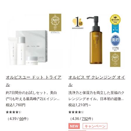
オルビスユー ドット トライア
オルビス ザ クレンジング オイ
ル
ル
約7日間分のお試しセット。美白
洗浄力と保湿力を両立した至福のク
(*1)も叶える最高峰(*2)エイジング
レンジングオイル。日本初の超微粒
ケア(*3)。ハリも透明感(*4)も結果
税込1,760円
子技術(*1)が毛穴奥の微細な汚れに
税込1,210円～
主義。年齢サイン(*5)の因子に着目
アプローチ。圧倒的な洗浄力と毛穴
した肌科学エイジングケア(*3)シリ
悩みに着目したクレンジングオイル
（4.39 /
66
件）
（4.36 /
792
件）
ーズ。オルビスユー ドットシリー
です。日本初・超微粒子技術(*1)
NEW
キャンペーン
ズは、年齢による肌悩み一つ一つを
で、さっと塗り広げるだけで濃いメ