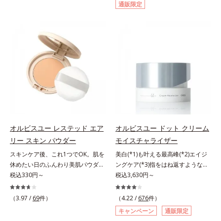
通販限定
対処するのではなく、肌で起きてい
イクはもちろん毛穴悩みも取り去
ることの根本原因に着目。加齢とと
り、一瞬で気持ちのいい素肌へ。ス
もに現れる年齢サイン(*5)について
キンケア0番目に、かつてないクレ
研究を進めたところ、弾力感のない
ンジング(*2)をご用意しました。ポ
状態である「ハリのなさ」や、くす
ーラ化成は独自の先端研究により、
み(*6)などが現れている状態である
ナノバブルよりも小さい超微粒子
「透明感のなさ」が現れることで大
(*3)をクレンジングに搭載すること
人の肌印象に大きな影響を与えてい
に成功。毛穴よりはるかに小さい超
ることが分かりました。そこでオル
微粒子とオイルが肌と汚れの間に入
ビスユー ドットシリーズは美容成
り込み、小さくばらけて肌表面にう
分(*7)として「G.D.F.アクティベー
るおいベールを形成。これにより、
ター(*8)」を配合。そして、従来か
洗い流した瞬間に汚れが肌に再付着
オルビスユー レステッド エア
オルビスユー ドット クリーム
ら配合している美白有効成分「トラ
することを防止し、細かい毛穴汚れ
リー スキン パウダー
モイスチャライザー
ネキサム酸」を配合しました。さら
をごっそりするん！角栓溶解オイル
に、シリーズ共通の美容成分(*7)
(*4)が詰まりや黒ずみも溶かして、
スキンケア後、これ1つでOK。肌を
美白(*1)も叶える最高峰(*2)エイジ
「GLルートブースター(*9)」を配合
毛穴の目立ちにくいすべすべ肌に洗
休めたい日のふんわり美肌パウダ
ングケア(*3)指をはね返すような弾
することで、肌のふっくら感や透明
い上げます。大人肌のためのくすみ
ー。ふんわり美肌が叶う、うるおい
税込330円～
力感が宿るハリ感 濃密フィットク
税込3,630円～
感を叶えます。美白ケアしながら多
(*5)を晴らすアプローチによって圧
パウダーです。3色の光を操るパウ
リーム。ハリも透明感(*4)も結果主
角的なエイジングケアが叶うシリー
巻の洗浄力と保湿力を叶え、毛穴目
ダーがツヤと透明感を演出。ソフト
義。年齢サイン(*5)の因子に着目し
（3.97 /
69
件）
（4.22 /
676
件）
ズに。3ステップで上向き(*10)のハ
立ち(*6)や乾燥によるくすみをケア
フォーカス効果で肌のアラや影をぼ
た肌科学エイジングケア(*3)シリー
キャンペーン
通販限定
リと透明感を。効果的なシナジー設
し、毎日のメイクが楽しくなる晴れ
かし、毛穴やくすみもサラッとカバ
ズ。オルビスユー ドットシリーズ