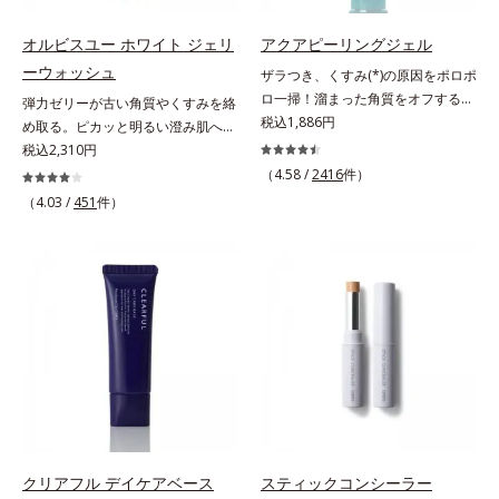
ルタミン酸ポリペプチド、２－メタ
み」に着目して「高圧処理ビタミン
機能を兼ね備えた目元用美容液を開
生成を抑え、シミ・ソバカスを防ぐ
クリロイルオキシエチルホスホリル
C(*7)」を採用。肌奥(*5)まで浸透
発しました。保湿成分×マッサージ
オルビスユー ホワイト ジェリ
アクアピーリングジェル
*3 うるおいにより透明感のある肌
コリン・メタクリル酸ブチル共重合
し、シミやソバカスの原因となるメ
効果で目元の巡りをスムーズにし、
*4 日本化粧品業界で初めてメラニ
ーウォッシュ
体液*2 メラニンの生成を抑え、シ
ザラつき、くすみ(*)の原因をポロポ
ラニンの生成を食い止めます。また
乾燥をケアして目元スッキリ。さら
ンの第三のルートに着目し、日本放
ミ・ソバカスを防ぐ*3 日本化粧品
ロ一掃！溜まった角質をオフするピ
弾力ゼリーが古い角質やくすみを絡
オルビス独自成分の「ブライトVC
にワイルドタイムエキス(*5)が肌の
射線影響学会第53回大会で2010年
業界で初めてメラニンの第三のルー
ーリングジェル。ミネラル豊富な水
税込1,886円
め取る。ピカッと明るい澄み肌へ。
コンプレックス(*8)」が、透明感を
キメを整え、ブライトニングフィル
10月に初めて発表したこと*5 うる
トに着目し、日本放射線影響学会第
80％とアンズ果汁で保湿効果も。化
若々しく透明感のある美肌を構成す
税込2,310円
阻害する原因(*9)にアプローチしま
ター(*6)が光をコントロールして目
おいによる*6 メラノサイトまで*7
53回大会で2010年10月に初めて発
粧のりの悪さやくすみなどを、一気
る要素と、年齢肌(*1)のメラニン生
（4.58 /
2416
件）
す。さらに肌表面のなめらかさやみ
元のくすみを払い、透明感のある目
L-アスコルビン酸 2-グルコシド*8
表したこと*4 うるおいにより透明
にケアできるお手入れが“角質ピー
成にアプローチして、明るくなめら
ずみずしさをサポートするために、
（4.03 /
451
件）
元へ整えます。メイクの上からでも
L-アスコルビン酸 2-グルコシド、パ
感のある肌*5 うるおいによる*6 メ
リング”。「アクアピーリングジェ
かな肌へ導くスキンケアシリーズで
肌荒れ防止有効成分と速効性と持続
ＯＫだから、メイク直しのついでに
ウダルコ樹皮エキス、油溶性甘草エ
ラノサイトまで*7 シミ・ソバカス
ル」は毎日の洗顔では落とせない溜
す。「オルビスユー」の理論を応用
性、2種の保湿成分も配合し、透明
スティックをササッとすべらせるだ
キス(2)*9 乾燥など
が肌表面にあらわれること*8 L-ア
まった角質を、くるくるなじませる
し、全方位的に肌の底上げを図りま
感を包括的にサポート。全方位ケア
けで、ほんのり血色感をONしてハ
スコルビン酸 2-グルコシド*9 L-ア
だけで肌に負担をかけずに取り除き
す。さらに、シミと年齢の関係に着
のアプローチによって、肌本来の輝
イライト効果も。お疲れ目元がスッ
スコルビン酸 2-グルコシド、パウダ
ます。海洋深層水配合の水ベースと
目。点在するシミだけでなく、メラ
きを生かして澄み渡る、輝き透明肌
キリします。スキンケアにもメイク
ルコ樹皮エキス、油溶性甘草エキス
アンズ果汁で、角質を自然にはがれ
ニンが蓄積しがちな年齢肌の“メラ
を叶えます。L＝さっぱりタイプ
直しにも使える、デジタルデバイス
(2)*10 乾燥など
やすく浮かせてから、「消しゴム」
ニンメタボ(*2)”にアプローチして、
（脂性肌～普通肌）M＝しっとりタ
が手放せない私たちにぴったりのア
のようにポロポロに巻き込んで取り
澄みわたる美肌を目指します。*1
イプ（普通肌～乾性肌）*1 メラニ
イテムです。*1 肌の乾燥、キメの
除きます。水を利用して取り除く仕
年齢を重ねた肌*2 メラニンが過剰
ンの生成を抑え、シミ・ソバカスを
乱れ*2 メイク効果による*3 乾燥に
組みなので、強い酸を使った科学的
に生成する状態
防ぐ*2 日本化粧品業界で初めてメ
よる*4 マッサージ効果による*5 乾
なピーリングやゴシゴシこする方法
ラニンの第三のルートに着目し、日
燥によるくすみをケアする植物性保
と違い、必要以上に角質を取り過ぎ
クリアフル デイケアベース
スティックコンシーラー
本放射線影響学会第53回大会で
湿成分*6 ブライトニングフィルタ
る心配もありません。「ピーリング