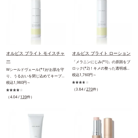
いて研究を進めたところ、弾力感の
しく取り去ります。さらに注目した
ラニンの生成を抑え、シミ・ソバカ
イジングケアを応援します。*1 メ
ない状態である「ハリのなさ」や、
いのはクリアな肌に整えるクリアコ
スを防ぐ（ウォッシュを除く）*2
ラニンの生成を抑え、シミ・ソバカ
くすみ(*6)などが現れている状態で
ンディショニング処方と、贅沢に配
オルビス内スキンケアシリーズの保
スを防ぐ（ウォッシュを除く）*2
ある「透明感のなさ」が現れること
合された保湿成分。一瞬取り去るだ
湿力*3 年齢に応じたお手入れのこ
オルビス内スキンケアシリーズの保
で大人の肌印象に大きな影響を与え
けのケアに留まらず、洗うたびにく
と*4 角層まで*5 うるおいによ
湿力*3 年齢に応じたお手入れのこ
ていることが分かりました。そこで
すみをため込まないすこやかな肌に
る*6 乾燥、ハリ・ツヤのなさ
と*4 剥がれずに肌に蓄積した古い
オルビスユー ドットシリーズは美
整え、パールエキス(*3)とヒアルロ
*7 乾燥による*8 保湿成分*9
角層*5 乾燥による*6 洗浄によ
容成分(*7)として「G.D.F.アクティ
ン酸(*4)がうるおって透き通るよう
ロニセラカエルレア果汁、ノバラエ
る物理的効果*7 うるおいによる
オルビス ブライト モイスチャ
オルビス ブライト ローション
ベーター(*8)」を配合。そして、従
な透明感を叶えます。顔色がどんよ
キス配合＝うるおいを与えハリと透
*8 乾燥、ハリ・ツヤのなさ*9
ー
「メラニンにじみ(*1)」の原因をブ
来から配合している美白有効成分
りしている、ファンデのノリがイマ
明感に満ちた肌へ導く保湿成分
保湿成分*10 ロニセラカエルレア
ロック(*2)！キメの整った透明感
Wシールドヴェール(*1)がお肌を守
「トラネキサム酸」を配合しまし
イチ、肌のざらつきやくすみが気に
*10 メマツヨイグサ抽出液、スイ
果汁、ノバラエキス配合＝うるおい
(*3)のある肌印象へ導く美白(*2)化
税込1,760円～
り、うるおいを閉じ込めてキープす
た。さらに、シリーズ共通の美容成
なる、化粧水が肌になじまな
カズラエキス配合＝角層のすみずみ
を与えハリと透明感に満ちた肌へ導
粧水。業界初(*4)知見「メラニンの
る美白(*2)保湿液。業界初(*3)知見
税込1,980円～
分(*7)「GLルートブースター(*9)」
い……。こんなお悩みが気になると
まで水分・油分を保ち、ハリ・ツヤ
く保湿成分*11 メマツヨイグサ抽
第三のルート」である「横のひろが
「メラニンの第三のルート」である
を配合することで、肌のふっくら感
きに。週に1～4回、いつもの洗顔料
（3.84 /
270
件）
を与える保湿成分*11 気持ちのこ
出液、スイカズラエキス配合＝角層
り」に着目して、全方位から透明肌
「横のひろがり」に着目して、全方
や透明感を叶えます。美白ケアしな
と置き換えてお使いください。*1
と
のすみずみまで水分・油分を保ち、
（4.04 /
139
件）
を目指すブライトニングケア(*5)シ
位から透明肌(*4)を目指すブライト
がら多角的なエイジングケアが叶う
角層肥厚や乾燥などによる*2 汚れ
ハリ・ツヤを与える保湿成分*12
リーズです。受けてしまった紫外線
ニングケア(*5)シリーズです。受け
シリーズに。3ステップで上向き
を除去することで健やかな肌を保
気持ちのこと
ダメージをきっかけに、肌深く(*6)
てしまった紫外線ダメージをきっか
(*10)のハリと透明感を。効果的な
ち、うるおいを保つことで肌を整え
では「メラニンにじみ(*1)」が発
けに、肌深く(*6)では「メラニンに
シナジー設計で、あなたのエイジン
ること*3 加水分解コンキオリン*4
現。シミやそばかすという「点」だ
じみ(*7)」が発現。シミやそばかす
グケアを応援します。*1 メラニン
ヒアルロン酸Na
けでなく、透明感のなさなどの
という「点」だけでなく、透明感の
の生成を抑え、シミ・ソバカスを防