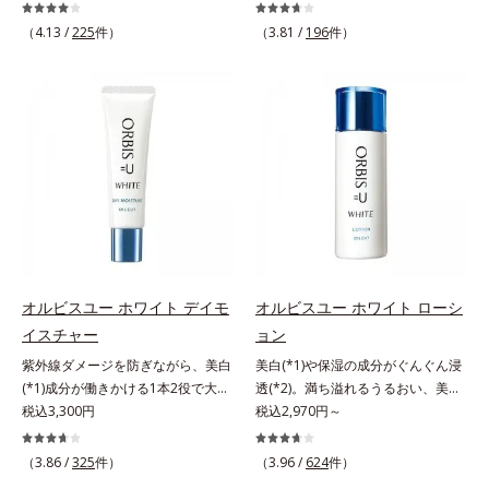
美肌を構成する要素と、年齢肌(*1)
美肌を構成する要素と、年齢肌(*1)
のメラニン生成にアプローチして、
のメラニン生成にアプローチして、
（4.13 /
225
件）
（3.81 /
196
件）
明るくなめらかな肌へ導くスキンケ
明るくなめらかな肌へ導くスキンケ
アシリーズです。「オルビスユー」
アシリーズです。「オルビスユー」
の理論を応用し、全方位的に肌の底
の理論を応用し、全方位的に肌の底
上げを図ります。さらに、シミと年
上げを図ります。さらに、シミと年
齢の関係に着目。点在するシミだけ
齢の関係に着目。点在するシミだけ
でなく、メラニンが蓄積しがちな年
でなく、メラニンが蓄積しがちな年
齢肌の“メラニンメタボ(*2)”にアプ
齢肌の“メラニンメタボ(*2)”にアプ
ローチして、澄みわたる美肌を目指
ローチして、澄みわたる美肌を目指
します。*1 年齢を重ねた肌*2 メラ
します。*1 年齢を重ねた肌*2 メラ
ニンが過剰に生成する状態*3 メラ
ニンが過剰に生成する状態
ニンの生成を抑え、シミ・ソバカス
を防ぐ*4 コラーゲン・トリペプチ
オルビスユー ホワイト デイモ
オルビスユー ホワイト ローシ
ド Ｆ
イスチャー
ョン
紫外線ダメージを防ぎながら、美白
美白(*1)や保湿の成分がぐんぐん浸
(*1)成分が働きかける1本2役で大人
透(*2)。満ち溢れるうるおい、美肌
の肌を守りぬく。若々しく透明感の
税込3,300円
がやみつきに。若々しく透明感のあ
税込2,970円～
ある美肌を構成する要素と、年齢肌
る美肌を構成する要素と、年齢肌
(*2)のメラニン生成にアプローチし
(*3)のメラニン生成にアプローチし
（3.86 /
325
件）
（3.96 /
624
件）
て、明るくなめらかな肌へ導くスキ
て、明るくなめらかな肌へ導くスキ