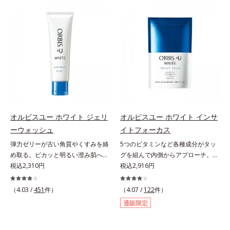
ンケアシリーズです。「オルビスユ
ンケアシリーズです。「オルビスユ
ー」の理論を応用し、全方位的に肌
ー」の理論を応用し、全方位的に肌
の底上げを図ります。さらに、シミ
の底上げを図ります。さらに、シミ
と年齢の関係に着目。点在するシミ
と年齢の関係に着目。点在するシミ
だけでなく、メラニンが蓄積しがち
だけでなく、メラニンが蓄積しがち
な年齢肌の“メラニンメタボ(*3)”に
な年齢肌の“メラニンメタボ(*4)”に
アプローチして、澄みわたる美肌を
アプローチして、澄みわたる美肌を
目指します。*1 メラニンの生成を
目指します。*1 メラニンの生成を
抑え、シミ・ソバカスを防ぐ*2 年
抑え、シミ・ソバカスを防ぐ*2 角
齢を重ねた肌*3 メラニンが過剰に
層まで*3 年齢を重ねた肌*4 メラニ
生成する状態
ンが過剰に生成する状態
オルビスユー ホワイト ジェリ
オルビスユー ホワイト インサ
ーウォッシュ
イトフォーカス
弾力ゼリーが古い角質やくすみを絡
5つのビタミンなど各種成分がタッ
め取る。ピカッと明るい澄み肌へ。
グを組んで内側からアプローチ。透
若々しく透明感のある美肌を構成す
税込2,310円
明感のある美しさをサポートする成
税込2,916円
る要素と、年齢肌(*1)のメラニン生
分を凝縮した美容サプリです。L-シ
成にアプローチして、明るくなめら
スチンや植物エキス、ビタミンCを
（4.03 /
451
件）
（4.07 /
122
件）
かな肌へ導くスキンケアシリーズで
はじめとした5つのビタミンによっ
通販限定
す。「オルビスユー」の理論を応用
て、多角的にアプローチ。さらに南
し、全方位的に肌の底上げを図りま
国の強い日差しにも負けずに育つグ