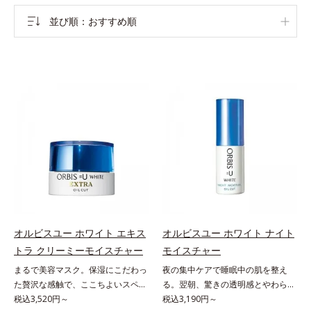
並び順
おすすめ順
オルビスユー ホワイト エキス
オルビスユー ホワイト ナイト
トラ クリーミーモイスチャー
モイスチャー
まるで美容マスク。保湿にこだわっ
夜の集中ケアで睡眠中の肌を整え
た贅沢な感触で、ここちよいスペシ
る。翌朝、驚きの透明感とやわらか
ャルケアを。若々しく透明感のある
税込3,520円～
さを感じて。若々しく透明感のある
税込3,190円～