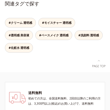
す。さらに、シミと年齢の関係に着
ァバ葉エキスもプラスしました。体
関連タグで探す
目。点在するシミだけでなく、メラ
の内側から美しさに磨きをかけたい
ニンが蓄積しがちな年齢肌の“メラ
方を応援します！
ニンメタボ(*2)”にアプローチして、
澄みわたる美肌を目指します。*1
#クリーム 透明感
#モイスチャー 透明感
年齢を重ねた肌*2 メラニンが過剰
に生成する状態
#透明感 美容液
#ベースメイク 透明感
#洗顔料 透明感
#化粧水 透明感
送料無料
初めての方は、全国送料無料、2回目以降のご利用の方
は、3,300円以上(税込)のお買い上げで、送料無料