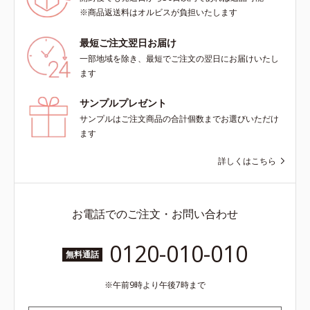
イテムです。*1 肌の乾燥、キメの
※商品返送料はオルビスが負担いたします
乱れ*2 メイク効果による*3 乾燥に
よる*4 マッサージ効果による*5 乾
最短ご注文翌日お届け
燥によるくすみをケアする植物性保
一部地域を除き、最短でご注文の翌日にお届けいたし
湿成分*6 ブライトニングフィルタ
ます
ー（酸化チタン、シリカ、マイカ、
酸化鉄、トリメトキシシリルジメチ
サンプルプレゼント
コン）= 仕上がり向上粉体
サンプルはご注文商品の合計個数までお選びいただけ
ます
詳しくはこちら
お電話でのご注文・お問い合わせ
0120-010-010
無料通話
午前9時より午後7時まで