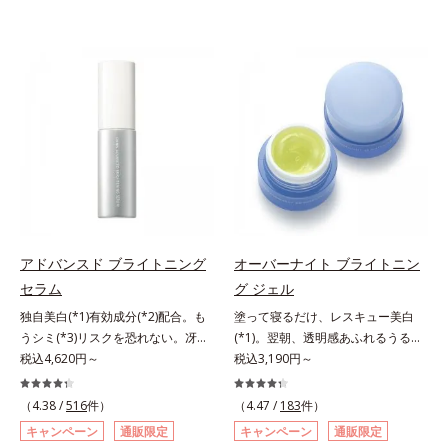
アドバンスド ブライトニング
オーバーナイト ブライトニン
セラム
グ ジェル
独自美白(*1)有効成分(*2)配合。も
塗って寝るだけ、レスキュー美白
うシミ(*3)リスクを恐れない。冴え
(*1)。翌朝、透明感あふれるうるぷ
わたる透明美肌(*4)へ。先端肌科学
税込4,620円～
る肌を叶える、お守り涼感ジェルパ
税込3,190円～
が導く、透明感あふれる輝き(*4)
ック。紫外線を浴びた日の夜は、ひ
へ。今の自分の肌も未来の肌もあき
んやり気持ちいいジェルでお肌をレ
（4.38 /
516
件）
（4.47 /
183
件）
らめない、自分史上最高の冴えわた
スキュー！ メラニンの産生指令が
キャンペーン
通販限定
キャンペーン
通販限定
る透明美肌(*4)を目指すには、美肌
活発になる夜の肌環境に着目して、