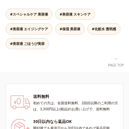
その液晶画面が発するブルーライト
状態であることに着目。肌の奥の詰
と*4 うるおいによる透明感のある
*2 美白（メラニンの生成を抑え、
を浴び続けると、目元周りには青ク
まりにダイレクトに働きかける処方
肌*5 ターンオーバーを促進して、
シミ・ソバカスを防ぐ）と保湿のこ
マ・くすみ・乾燥が……。そこでデ
を採用しました。ディープダイレク
#スペシャルケア 美容液
#美容液 スキンケア
メラニンの塊を微細化すること*6
と*3 明るく澄んだ肌を目指す保湿
ジタルダメージの根本原因に着目
ター（ヒメフウロエキス、スターフ
アルテアエキス配合＝保湿成分各商
成分と、メラニンの生成を抑え、シ
し、目元スッキリ(*4)・くすみケ
ルーツ葉エキス）が詰まりメラニン
品の詳しい情報は商品ページをご覧
ミ・ソバカスを防ぐ美白有効成分を
#美容液 エイジングケア
#保湿 美容液
#化粧水 透明感
ア・ハイライト効果と、1本で3つの
の生成を抑制し、浸透(*4)パワーで
ください。・BEAUTY夏祭りは、こ
組み合わせた複合成分*4 グリチル
機能を兼ね備えた目元用美容液を開
美白成分・速効性ビタミンC誘導体
ちら
リチン酸2K各商品の詳しい情報は商
発しました。保湿成分×マッサージ
などの成分をシミの元へ届けます。
#美容液 ごほうび美容
品ページをご覧ください。・
効果で目元の巡りをスムーズにし、
みずみずしくスーッと浸透し後肌は
BEAUTY夏祭りは、こちら
乾燥をケアして目元スッキリ。さら
サラッとしているから、どのスキン
にワイルドタイムエキス(*5)が肌の
ケアとも相性抜群。一年中気持ちよ
キメを整え、ブライトニングフィル
く使える使用感です。*1 過剰に生
ター(*6)が光をコントロールして目
成されたメラニン *2 メラニンの生
元のくすみを払い、透明感のある目
成を抑え、シミ・ソバカスを防ぐ*3
元へ整えます。メイクの上からでも
メラノサイト*4 角層まで
ＯＫだから、メイク直しのついでに
送料無料
スティックをササッとすべらせるだ
初めての方は、全国送料無料、2回目以降のご利用の方
けで、ほんのり血色感をONしてハ
は、3,300円以上(税込)のお買い上げで、送料無料
イライト効果も。お疲れ目元がスッ
キリします。スキンケアにもメイク
30日以内なら返品OK
直しにも使える、デジタルデバイス
が手放せない私たちにぴったりのア
開封後でも発送日から30日以内であれば返品可能