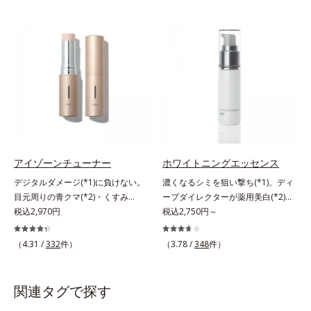
の阻害要因となるうるおい不足やシ
塗って眠るだけの簡単ケアで“潤白
ミを予防するお手入れを続けること
(*2)ツヤ肌”へと整える夜用ジェルパ
が大切だと考えました。そこで、ポ
ックです。ぷるぷるジェルを肌にの
ーラ・オルビスグループ独自の美白
せると、シートマスクのようにピタ
(*1)有効成分「m-ピクセノール（デ
ッと密着。水ハリ膜が肌のうるおい
クスパンテノールW）」を配合。シ
をキープしながら、やわらかさをア
ミの原因になると考えられる“メラ
ップ。美白(*1)と保湿の両方にアプ
ニンの塊”を居座らせない(*1)、粉砕
ローチする「トラネキサム酸-
と排出サポート(*5)の2ステップで
SG(*3)」、肌荒れや日焼けによる肌
メラニンの蓄積を抑え、シミ・ソバ
のほてりを予防する「グリチルリチ
カスを防ぎます。さらに、「アルテ
ン酸ジカリウム(*4)」など、たっぷ
アイゾーンチューナー
ホワイトニングエッセンス
アネスレ(*6)」を配合し、うるおい
りの保湿成分が浸透しやすい肌環境
デジタルダメージ(*1)に負けない。
濃くなるシミを狙い撃ち(*1)。ディ
に満ちた自分本来の澄み渡るような
を叶えます。はじめはピタッと密着
目元周りの青クマ(*2)・くすみ
ープダイレクターが薬用美白(*2)成
透明感を目指します。手に取った
するテクスチャーは、肌になじむご
(*3)・乾燥をケアする目元用スティ
税込2,970円
分を、肌の奥深く(*3)まで効かせる
税込2,750円～
時、なじませた時、後肌、と3段階
とにもっちり質感に、最後はなめら
ック状美容液。目元周りにあらわれ
美容液。しつこいシミの原因“詰ま
に変化するテクスチャーは、肌にす
かな水膜へと3変化。普段の保湿液
る青クマ(*2)・くすみ(*3)・乾燥
りメラニン(*1)”の生成を抑え、透明
ばやくなじみ、毎日の美白ケアを楽
（4.31 /
332
件）
をこのジェルにおきかえて塗って眠
（3.78 /
348
件）
に。メイクの上からでも使える目元
感あふれる輝く肌を目指す、薬用美
しくする使いごこちを叶えました。
るだけで、うるおいながらもベタつ
用スティック状美容液です。今や手
白(*2)美容液です。シミがある部分
*1 メラニンの蓄積を抑え、シミ・
かず、透明感のあるうるぷる肌へと
放せない存在となったPCやスマー
は肌のターンオーバーが低下し、メ
ソバカスを防ぐ*2 デクスパンテノ
関連タグで探す
リカバリーします。*1 メラニンの
トフォンなどのデジタルデバイス。
ラニンが肌の奥(*3)で詰まっている
ールW*3 これからできるシミのこ
生成を抑え、シミ・ソバカスを防ぐ