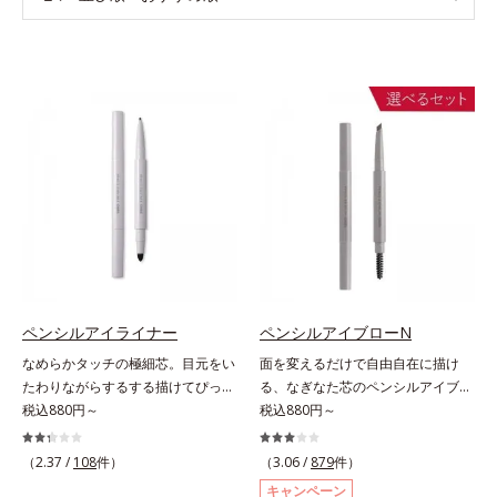
ペンシルアイライナー
ペンシルアイブローN
なめらかタッチの極細芯。目元をい
面を変えるだけで自由自在に描け
たわりながらするする描けてぴった
る、なぎなた芯のペンシルアイブロ
り密着。するする描けてぴったり密
税込880円～
ー。角度を変えるだけで自由自在に
税込880円～
着。なめらかタッチの極細芯アイラ
描けるペンシルアイブローです。な
イナーです。繊細な目のキワにも優
ぎなた芯だから、接地面を変えるだ
（2.37 /
108
件）
（3.06 /
879
件）
しいタッチでするっと描けて、どん
けで太い線から細い線まで、テクニ
キャンペーン