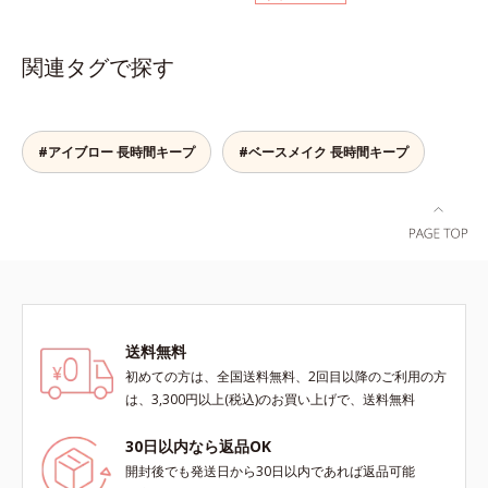
なラインも自由自在。難しいテクニ
ックいらずで簡単に。スムースライ
ックなしで、目元に自然な陰影をプ
ン成分(*)配合で、毛の1本1本まで
ラスできます。アイラインを描いた
軽やかに描けます。ペンシルの後ろ
関連タグで探す
後に、後ろに付いているチップでま
にはスクリューブラシが付いている
つ毛の間を埋めるようにぼかせば、
ので、毛流れを整えたり、色をなじ
ぱっちりと際立つナチュラルな目元
ませたり、ラインをぼかしたりと大
が完成します。汗や涙、皮脂にも強
活躍。これ1本で完成度の高い、ふ
#アイブロー 長時間キープ
#ベースメイク 長時間キープ
く、美しい仕上がりを長時間キー
んわり眉に仕上がります。※中身を
プ。目元ケア成分(*)で目元の負担も
取り替えられるリフィルをご用意し
軽減します。※中身を取り替えられ
ています。* ダイマージリノール酸
るリフィルをご用意しています。*
ダイマージレイルビス（ベヘニル/
パンテノール配合＝保湿成分
イソステアリル/フィトステリル）
配合＝感触向上成分
送料無料
初めての方は、全国送料無料、2回目以降のご利用の方
は、3,300円以上(税込)のお買い上げで、送料無料
30日以内なら返品OK
開封後でも発送日から30日以内であれば返品可能