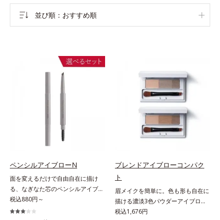
並び順
おすすめ順
ペンシルアイブローN
ブレンドアイブローコンパク
ト
面を変えるだけで自由自在に描け
る、なぎなた芯のペンシルアイブロ
眉メイクを簡単に。色も形も自在に
ー。角度を変えるだけで自由自在に
税込880円～
描ける濃淡3色パウダーアイブロ
描けるペンシルアイブローです。な
ー。眉は髪の色に合わせると自然。
税込1,676円
ぎなた芯だから、接地面を変えるだ