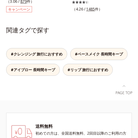
濃淡3色セットなら、混ぜ方次第で
（3.06 /
879
件）
けで太い線から細い線まで、テクニ
自分にぴったりの眉色が作れます。
（4.26 /
1485
件）
キャンペーン
ックいらずで簡単に。スムースライ
さらに眉頭は薄く、眉山〜眉尻は濃
ン成分(*)配合で、毛の1本1本まで
いめの自然なグラデーションもお手
軽やかに描けます。ペンシルの後ろ
のもの。眉を立体的に描くだけで、
関連タグで探す
にはスクリューブラシが付いている
ぐっとアカ抜けた印象になります。
ので、毛流れを整えたり、色をなじ
また、粉とびせず眉に溶け込むよう
ませたり、ラインをぼかしたりと大
なフィット感は、「なめらか密着パ
活躍。これ1本で完成度の高い、ふ
ウダー」の成せるワザ。軽くブラシ
#クレンジング 旅行におすすめ
#ベースメイク 長時間キープ
んわり眉に仕上がります。※中身を
を引くだけで、眉尻ラインまでキレ
取り替えられるリフィルをご用意し
イに描け、仕上がりはどこまでもナ
#アイブロー 長時間キープ
#リップ 旅行におすすめ
ています。* ダイマージリノール酸
チュラル。汗、皮脂にも強く、描き
ダイマージレイルビス（ベヘニル/
たての美しい眉を1日中持続しま
イソステアリル/フィトステリル）
す。
配合＝感触向上成分
送料無料
初めての方は、全国送料無料、2回目以降のご利用の方