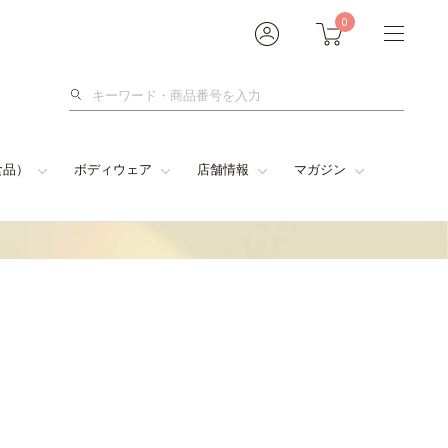
0
検
索
食品）
ボディウェア
店舗情報
マガジン