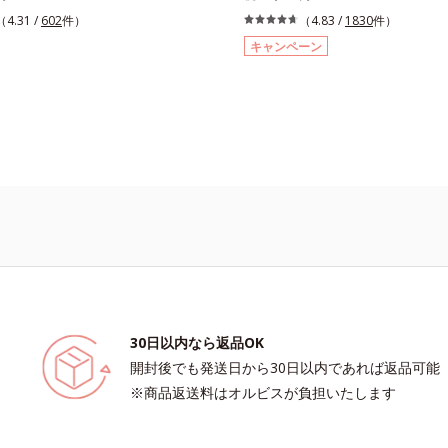
調と彩度にこだわった絶妙な色展開。
の美しい眉を長時間キープします。汗
（4.31 /
602
件）
（4.83 /
1830
件）
ッとなぞるだけで、ふんわり質感と自
すれなどから美しい眉をしっかり守る
キャンペーン
あか抜け美人眉が完成します。
プルーフタイプながら、通常のクレン
単に落とすことができます。速乾性の
た透明の液なので、塗ったことを忘れ
らい自然な仕上がり。毎日使うものだ
のやさしさも考慮し、植物性保湿成分
スを配合しています。
30日以内なら返品OK
開封後でも発送日から30日以内であれば返品可能
※商品返送料はオルビスが負担いたします