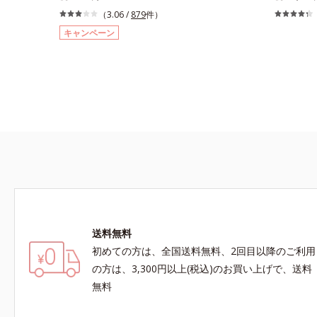
芯だから、接地面を変えるだけで太い線から細い
なじむ、色
（3.06 /
879
件）
線まで、テクニックいらずで簡単に。スムースラ
自眉をササ
キャンペーン
イン成分(*)配合で、毛の1本1本まで軽やかに描
然な眉色の
けます。ペンシルの後ろにはスクリューブラシが
付いているので、毛流れを整えたり、色をなじま
せたり、ラインをぼかしたりと大活躍。これ1本
で完成度の高い、ふんわり眉に仕上がります。※
中身を取り替えられるリフィルをご用意していま
す。* ダイマージリノール酸ダイマージレイルビ
ス（ベヘニル/イソステアリル/フィトステリル）
配合＝感触向上成分
送料無料
初めての方は、全国送料無料、2回目以降のご利用
の方は、3,300円以上(税込)のお買い上げで、送料
無料