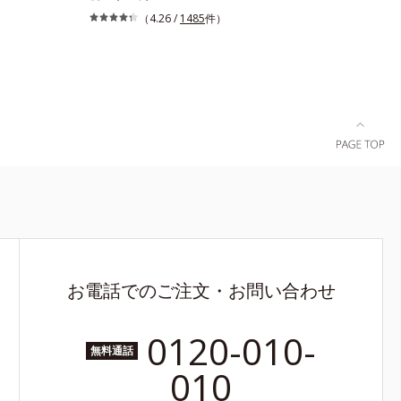
、皮脂、こ
ぴったりの眉色が作れます。さらに眉頭は薄く、
（4.26 /
1485
件）
ウォーター
眉山〜眉尻は濃いめの自然なグラデーションもお
ジングで簡
手のもの。眉を立体的に描くだけで、ぐっとアカ
サラッとし
抜けた印象になります。また、粉とびせず眉に溶
てしまうく
け込むようなフィット感は、「なめらか密着パウ
から、肌へ
ダー」の成せるワザ。軽くブラシを引くだけで、
・ユリエキ
眉尻ラインまでキレイに描け、仕上がりはどこま
でもナチュラル。汗、皮脂にも強く、描きたての
美しい眉を1日中持続します。
お電話でのご注文・お問い合わせ
0120-010-
無料通話
010