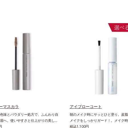
ーマスカラ
アイブローコート
色味とパウダリー処方で、ふんわり自
朝のメイク時にサッとひと塗り。皮脂
眉へ。使いやすさと仕上がりの美しさ
メイクをしっかりガード！。メイク時
眉マスカラです。日本人の肌に自然に
円
の上からサッとひと塗りするだけで、
税込1,100円