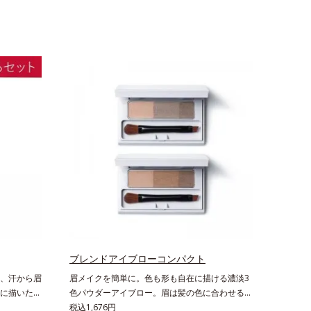
ブレンドアイブローコンパクト
、汗から眉
眉メイクを簡単に。色も形も自在に描ける濃淡3
に描いた眉
色パウダーアイブロー。眉は髪の色に合わせると
描いたまま
自然。濃淡3色セットなら、混ぜ方次第で自分に
税込1,676円