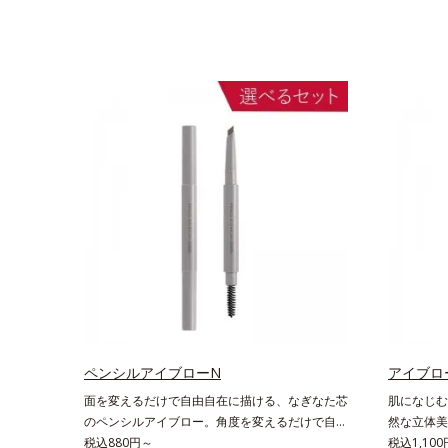
ペンシルアイブローN
アイブロ
面を変えるだけで自由自在に描ける、なぎなた芯
肌になじむ
のペンシルアイブロー。角度を変えるだけで自由
然な立体美
自在に描けるペンシルアイブローです。なぎなた
税込880円～
を追求した
税込1,100