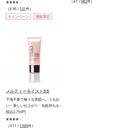
ームです。肌のアラを光でふわりと
（4.1 /
982
件）
薬用美白BBクリームです。BBとし
とばし、くすみや凹凸も軽やかにカ
（3.95 /
101
件）
ては珍しく、持続性ビタミンC誘導
バー。さらに厚みのあるテクスチャ
キャンペーン
通販限定
体の配合に成功しました。“薬用美
ーが均一にのび広がり、しっかりカ
白美容液に色をつける”製法で生ま
バーしながらも自然な仕上がりで
れたBBだから、塗るだけで日中も
す。年齢肌による黄ぐすみや血色の
美白効果を発揮。さらに肌のくすみ
悪さに対応した色設計で、白浮きせ
をパッと飛ばし、皮脂テカを防ぎな
ずパッと明るい印象を叶えます。こ
がら明るい肌を長時間キープしま
れ1本で、日中美容クリーム・日焼
す。これ1つで、美白美容液・日焼
け止め・化粧下地・カラーコントロ
け止め・化粧下地・ファンデ―ショ
ール・コンシーラー・パウダー・フ
ン・コンシーラー・パウダーを兼ね
ァンデーションの7役を兼ねる多機
る1本6役。時短メイクが叶います。
能BB。慌ただしい朝でもパパッと
* メラニンの生成を抑え、シミ・ソ
塗るだけで、厚塗り感のない、自然
バカスを防ぐ
なツヤめきのある美肌に整えます。
メルティーモイストBB
*1 年齢を重ねた肌*2 オルビス内BB
下地不要で極うる美肌へ。うるお
クリームのカバー力
い・美しい仕上がり・化粧持ちを実
現。美容液製法の極上BBクリー
税込2,750円
ム。ファンデーションに美容成分を
加える一般的な製法ではなく、美容
（4.11 /
1090
件）
液にファンデーション機能をつける