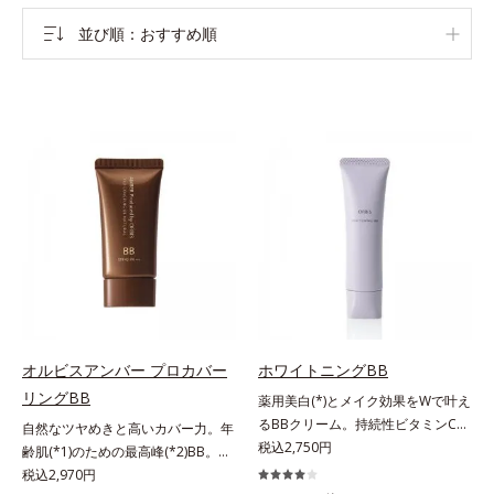
並び順
おすすめ順
オルビスアンバー プロカバー
ホワイトニングBB
リングBB
薬用美白(*)とメイク効果をWで叶え
るBBクリーム。持続性ビタミンC誘
自然なツヤめきと高いカバー力。年
導体で美白しながらくすみのない軽
税込2,750円
齢肌(*1)のための最高峰(*2)BB。年
やか美肌を長時間キープ。メイクし
齢肌(*1)のための最高峰(*2)BBクリ
税込2,970円
ながら日中美白(*)効果も発揮する、