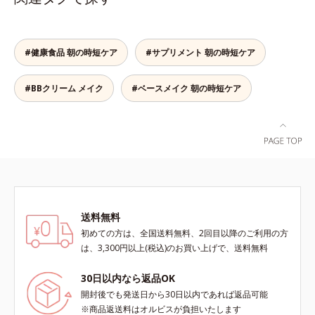
白美容液に色をつける”製法で生ま
包み込み、高い保湿効果と均一な仕
成分【ご使用方法】・スキンケアの
れたBBだから、塗るだけで日中も
上がり、化粧持ちを実現しました。
後、適量（直径1cm程度の粒）をと
美白効果を発揮。さらに肌のくすみ
これ1本で、美容液・日焼け止め・
り、顔全体に少量ずつムラなくのば
をパッと飛ばし、皮脂テカを防ぎな
化粧下地・ファンデーション・コン
#健康食品 朝の時短ケア
#サプリメント 朝の時短ケア
します。・オルビス ミスター ベー
がら明るい肌を長時間キープしま
シーラー・パウダーの6役をこなす
スカラー コントローラー ハイカバ
す。これ1つで、美白美容液・日焼
ので、スキンケアの後はBBクリー
ータイプはクレンジングによる洗顔
#BBクリーム メイク
#ベースメイク 朝の時短ケア
け止め・化粧下地・ファンデ―ショ
ムを塗るだけでベースメイクまで一
が必要です。※衣服につかないよう
ン・コンシーラー・パウダーを兼ね
気に完成。使うほどに肌を美しく整
にご注意ください。衣服に色がつい
る1本6役。時短メイクが叶います。
え、長時間キープします。
た場合は、すぐに洗剤で丁寧に洗っ
* メラニンの生成を抑え、シミ・ソ
てください。
バカスを防ぐ
送料無料
初めての方は、全国送料無料、2回目以降のご利用の方
は、3,300円以上(税込)のお買い上げで、送料無料
30日以内なら返品OK
開封後でも発送日から30日以内であれば返品可能
※商品返送料はオルビスが負担いたします