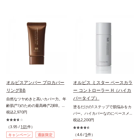
オルビスアンバー プロカバー
オルビス ミスター ベースカラ
リングBB
ー コントローラー H（ハイカ
バータイプ）
自然なツヤめきと高いカバー力。年
齢肌(*1)のための最高峰(*2)BB。年
塗るだけの1ステップで肌悩みをカ
齢肌(*1)のための最高峰(*2)BBクリ
税込2,970円
バー。ハイカバーなのにベースメイ
ームです。肌のアラを光でふわりと
クしていることがばれにくく、肌印
税込2,200円
とばし、くすみや凹凸も軽やかにカ
象をあげる。オルビスの肌研究の知
（3.95 /
101
件）
バー。さらに厚みのあるテクスチャ
見から、男性の肌色の特長をとら
（4.6 /
5
件）
キャンペーン
通販限定
ーが均一にのび広がり、しっかりカ
え、男性の肌だからこそなじむよう