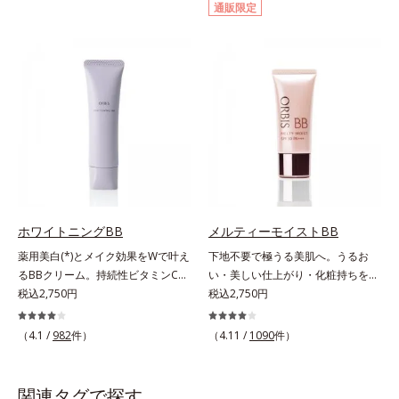
通販限定
バーしながらも自然な仕上がりで
に設計した、自然な仕上がりとカバ
す。年齢肌による黄ぐすみや血色の
ー力を両立させたBBクリームで
悪さに対応した色設計で、白浮きせ
す。これ1本で美容液、日焼け止
ずパッと明るい印象を叶えます。こ
め、コンシーラー、化粧下地、ファ
れ1本で、日中美容クリーム・日焼
ンデーション、フェイスパウダーの
け止め・化粧下地・カラーコントロ
6つの役割を担うことができます。2
ール・コンシーラー・パウダー・フ
種の保湿成分“モイストGT(*)”と“ヒ
ァンデーションの7役を兼ねる多機
アルロン酸(*)”配合の美容液感触で
能BB。慌ただしい朝でもパパッと
みずみずしくさらりとのび広がり、
塗るだけで、厚塗り感のない、自然
スキンケア後のようななめらかな仕
なツヤめきのある美肌に整えます。
上がりを実現いたします。様々な肌
*1 年齢を重ねた肌*2 オルビス内BB
印象の男性に幅広く使っていただけ
ホワイトニングBB
メルティーモイストBB
クリームのカバー力
る色設計を採用しており、明るめ～
薬用美白(*)とメイク効果をWで叶え
下地不要で極うる美肌へ。うるお
標準的な肌印象の方用の01は、普段
るBBクリーム。持続性ビタミンC誘
い・美しい仕上がり・化粧持ちを実
スキンケアをしっかり行っている美
導体で美白しながらくすみのない軽
税込2,750円
現。美容液製法の極上BBクリー
税込2,750円
容本格派の男性にもおススメです。
やか美肌を長時間キープ。メイクし
ム。ファンデーションに美容成分を
一方で、やや暗め～暗めの肌印象の
ながら日中美白(*)効果も発揮する、
加える一般的な製法ではなく、美容
（4.1 /
982
件）
方用の02は、昔に比べて顔色がさえ
（4.11 /
1090
件）
薬用美白BBクリームです。BBとし
液にファンデーション機能をつける
ないと感じる大人の男性に、マイナ
ては珍しく、持続性ビタミンC誘導
逆転の発想から生まれたBBクリー
ス年齢を叶えるアイテムとしておス
体の配合に成功しました。“薬用美
ムです。うるおい粒子を濃密な膜で
関連タグで探す
スメです。* うるおいを与える保湿