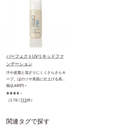
上からササッとUVカットとお直し
術を使っているから、汗に触れるこ
肌にぴったり密着し、SPF50+・
が同時にできるお役立ちアイテムで
とで粉体同士が凝集し、膜の強度が
PA++++という高い紫外線カット力
す。毛穴や色ムラをカバーしながら
アップ。こすれへの耐性も強く、
ながら、白浮きしにくい処方に。シ
も、素肌のような透明美肌を叶える
UVカット効果の低下を予防しま
ワ改善・美白を叶えながら、紫外線
秘密は「スムースヴェールパウダー
す。それでいて、肌にスルスルのび
を味方にしてあなたの肌を守る最高
(*1)」にあります。7種の球状粉体
てピタッと密着するジェル感触で、
峰顔用日焼け止めです。*1 メラニ
(*2)が凹凸を埋めて、肌に薄いヴェ
毎日使いたくなる極上のつけごこ
ンの生成を抑え、シミ・ソバカスを
ールをかけるようにカバー。さらに
ち。さらに、塗るたびにうれしいス
防ぐ*2 化粧膜のくずれにくさ、肌
板状粉体が光を反射して、すっぴん
キンケア効果も加えました。バリア
をうるおして保護すること*3 オル
パーフェクトUVリキッドファ
肌のようなナチュラルなツヤ感を演
機能を維持する白様雪(R)エキス(*2)
ビス内最高の紫外線カットレベル*4
ンデーション
出します。また、皮脂を吸着する
とアルニカ花エキス(*3)が、紫外線
紫外線に瞬時に反応して、膜が厚く
汗や皮脂と混ざりにくくさらさらキ
「あぶらとりパウダー(*3)」を配合
ダメージ(*4)にもゆらぎにくいすこ
なり始めることおよび表面に新たな
ープ。ほのツヤ美肌に仕上げる高
し、くずれ＆テカリを防いでサラサ
やかな肌に整え、ローズヒップエキ
膜ができ始めることで膜が強くくず
SPFファンデ。SPF50・PA++++で紫
税込440円～
ラ肌が長時間続きます。パウダータ
ス(*5)と浸透型コラーゲン(*6)が透
れにくくなり、密閉することで保湿
外線を強力カットしながら、さらさ
イプながら、SPF50+・PA++++。パ
明感を引き出し、肌のハリ感をサポ
成分を浸透促進すること（角層ま
ら美肌が10時間(*)続くリキッドフ
ウダーならではの軽いつけごこち
（3.78 /
715
件）
ートします。スーパーウォータープ
で）*5 保湿成分*6 角層まで＜使用
ァンデーションです。汗・皮脂がフ
で、日焼け止めが苦手な方にもおす
ルーフだから、海やプールなどのア
量目安＞大きめのパール1粒程度
ァンデと混ざらず放出されること
すめです。水や汗に強いスーパーウ
ウトドアでも大活躍！ 強烈な紫外
※全顔使用の場合＜使用ステップ＞
で、時間が経ってもくすみにくく、
ォータープルーフ(*4)だから、レジ
関連タグで探す
線も跳ね除け、肌をダメージからし
洗顔料 ⇒ 化粧水 ⇒ 保湿液 ⇒オル
くずれにくく、軽やかにピタッとフ
ャーにも大活躍してくれます。*1
っかりガードします。【ご使用方
ビス リンクルブライトUVプロテク
ィット。まるでつけたてのような美
シリカ、セルロース、窒化ホウ素配
法】手に適量をとり、日焼けを防ぎ
ター N各商品の詳しい情報は商品ペ
肌をキープします。またドーナツ型