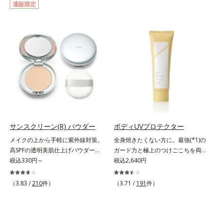
通販限定
して強固な膜を形成する技術「瞬間
ジングは不要。通勤にも長時間のレ
オートディフェンステクノロジー
ジャーにも、毎日手軽にお使いいた
(*4)」を搭載。紫外線を浴びた膜が
だけます。高いUVカット力を持つ
厚く強靭に進化することで、紫外線
アイテムは本来多くのオイルが必要
が強い環境でも汗やくずれから肌を
ですが、オルビス ミスターは少な
守り、美容成分(*5)の浸透を促進
いオイル(*1)でも多くのUVカット成
(*6)します。有効成分「ナイアシン
分を抱え込む技術を採用しました。
アミド」配合。真皮のコラーゲン産
さらに皮脂吸着パウダー(*2)も配
生を促進し今あるシワを改善。メラ
合。ベタつきにくいみずみずしい使
ニンの受け渡しを抑制することで、
用感で、塗ることでスキンケア後の
未来のシミ・ソバカスも予防しま
ようなサラサラ肌が続きます。大人
す。今あるシワも未来のシミにもア
男性の悩み、シミ(*3)とテカリ(*4)
サンスクリーン(R) パウダー
ボディUVプロテクター
プローチ。保湿成分が日中の肌にも
の両方に応えるアイテムです。*1
メイクの上から手軽に紫外線対策。
全身焼きたくない方に。最強(*1)の
うるおいを与え、明るくなめらかな
自社比較*2 アクリレーツコポリマ
高SPFの透明美肌仕上げパウダー。
ガード力と極上のつけごこちを両
肌へ導きます。さらに落ちにくくす
ー配合＝化粧持ち向上成分*3 日焼
メイクの上から手を汚さずに紫外線
税込330円～
立。“肌を整える”日焼け止め。絶対
税込2,640円
るとキシキシし、塗りごこちを優先
けによるシミ予防*4 皮脂吸着によ
対策ができるUVカットパウダーで
に焼きたくない方に。SPF50+・
すると膜がくずれやすくなる日焼け
るテカリ防止
す。“素肌のようななめらかな軽
PA++++。最強(*1)のガード力を持
止めのジレンマを解消すべく試作を
（3.83 /
210
件）
（3.71 /
191
件）
さ”と“高いUVカット効果”の両立を
ちながら、肌を整えるスキンケア効
重ね、落ちにくくのびのよいみずみ
叶えました。持ち運びしやすいプレ
果を持つ身体用日焼け止めです。ポ
ずしいテクスチャーを追求しまし
ストタイプ。外出先でも、メイクの
ーラ化成の特殊製法「粉体乳化」技
た。まるで美容液級のなめらかさで