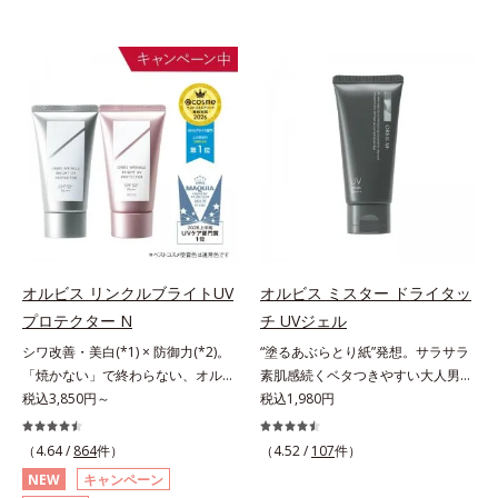
オルビス リンクルブライトUV
オルビス ミスター ドライタッ
プロテクター N
チ UVジェル
シワ改善・美白(*1) × 防御力(*2)。
“塗るあぶらとり紙”発想。サラサラ
「焼かない」で終わらない、オルビ
素肌感続くベタつきやすい大人男性
ス最高峰(*3)日焼け止め。シワ改
税込3,850円～
肌のための日焼け止めジェル。メン
税込1,980円
善・美白(*1) × 防御力(*2)「焼かな
ズブランド「オルビス ミスター」
い」で終わらないオルビス最高峰
の日焼け止めです。SPF50+・
（4.64 /
864
件）
（4.52 /
107
件）
(*3)顔用日焼け止めです。ポーラ化
PA++++で紫外線からしっかりガー
NEW
キャンペーン
成の独自研究による、紫外線に反応
ド。顔にもからだにも使え、クレン