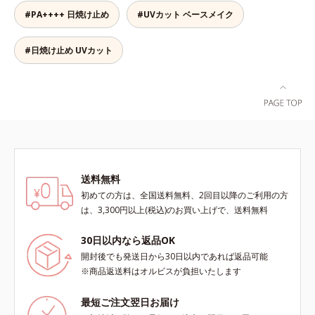
合＝セミマット肌を叶える球状と板
たい部分に、塗布後すぐに少量ずつ
ージをご覧ください。・BEAUTY夏
の粉体を採用したことで、より多く
#PA++++ 日焼け止め
#UVカット ベースメイク
状の粉体*2 シリカ6種類、セルロー
ムラなくのばします。顔にもご使用
祭りは、こちら
均一に光を拡散することを実現。毛
ス*3 シリカ配合＝皮脂を吸着する
いただけますが、より美しい仕上が
穴やシミの目立ちにくい“ほのツヤ
粉体*4 化粧持ち性能
りのため、顔に使用する場合は、化
#日焼け止め UVカット
美肌”に仕上げます。ウォータープ
粧下地のご使用をおすすめします。
ルーフテスト済で、アウトドアにも
耐水性にすぐれておりますので、落
おすすめです。* 10時間化粧持ちデ
とすときには洗浄料やボディ用洗浄
ータ取得済（当社調べ）効果には個
料を使って、ていねいに洗い流して
人差があります。
ください。*1 SPF50+・PA++++ オ
ルビス サンスクリーン®内ウォータ
ープルーフ効果として*2 サッカロ
ミセス/ハトムギ種子発酵液配合＝
保湿成分*3 保湿成分*4 乾燥など*5
送料無料
カニナバラ果実エキス配合＝保湿成
初めての方は、全国送料無料、2回目以降のご利用の方
分*6 加水分解コラーゲン配合＝保
は、3,300円以上(税込)のお買い上げで、送料無料
湿成分
30日以内なら返品OK
開封後でも発送日から30日以内であれば返品可能
※商品返送料はオルビスが負担いたします
最短ご注文翌日お届け