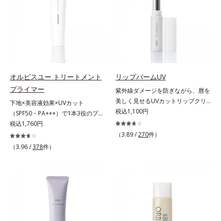
だけます。高いUVカット力を持つ
EX（アルミナ、ヒアルロン酸
も、素肌のような透明美肌を叶える
アイテムは本来多くのオイルが必要
Na）、密着エアリーパウダー
秘密は「スムースヴェールパウダー
ですが、オルビス ミスターは少な
EX（ポリアスパラギン酸Na、マイ
(*1)」にあります。7種の球状粉体
いオイル(*1)でも多くのUVカット成
カ）配合＝仕上がり向上成分
(*2)が凹凸を埋めて、肌に薄いヴェ
分を抱え込む技術を採用しました。
ールをかけるようにカバー。さらに
さらに皮脂吸着パウダー(*2)も配
板状粉体が光を反射して、すっぴん
合。ベタつきにくいみずみずしい使
肌のようなナチュラルなツヤ感を演
用感で、塗ることでスキンケア後の
オルビスユー トリートメント
リップバームUV
出します。また、皮脂を吸着する
ようなサラサラ肌が続きます。大人
プライマー
紫外線ダメージを防ぎながら、唇を
「あぶらとりパウダー(*3)」を配合
男性の悩み、シミ(*3)とテカリ(*4)
美しく見せるUVカットリップクリ
下地×美容液効果×UVカット
し、くずれ＆テカリを防いでサラサ
の両方に応えるアイテムです。*1
ーム。UV対策を忘れがちな唇に。
税込1,100円
（SPF50・PA+++）で1本3役のプラ
ラ肌が長時間続きます。パウダータ
自社比較*2 アクリレーツコポリマ
紫外線をカットしながら、顔色をパ
イマー。凹凸をつるんとなめらかに
税込1,760円
イプながら、SPF50+・PA++++。パ
ー配合＝化粧持ち向上成分*3 日焼
ッと明るく見せるUVカットリップ
(*1)整え、化粧ノリUPの高機能化粧
ウダーならではの軽いつけごこち
（3.89 /
270
件）
けによるシミ予防*4 皮脂吸着によ
です。他の部位より角層が薄くバリ
下地。“塗るたび高まる、素肌の美
で、日焼け止めが苦手な方にもおす
るテカリ防止
（3.96 /
378
件）
ア機能が低い唇は、紫外線の影響で
しさ” 肌本来の美しさを引き出す
すめです。水や汗に強いスーパーウ
乾燥を引き起こしがち。そこで
『オルビスユー』発想で、乾燥によ
ォータープルーフ(*4)だから、レジ
SPF25・PA++のUVカット効果のあ
る小ジワをカバーしてハリ肌に整え
ャーにも大活躍してくれます。*1
るリップクリームで、顔だけでなく
る高機能化粧下地毛穴や小ジワの凹
シリカ、セルロース、窒化ホウ素配
唇もしっかりUV対策しましょう。2
凸をつるんとなめらかに(*1)。スキ
合＝セミマット肌を叶える球状と板
種類の保湿成分（加水分解コラーゲ
ンケア発想の化粧下地です。保湿成
状の粉体*2 シリカ6種類、セルロー
ン、ゲットウ葉エキス）を配合して
分が肌全層(*2)に働きかけて、肌の
ス*3 シリカ配合＝皮脂を吸着する