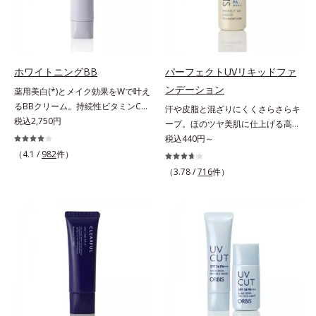
いるから、カサつき・くすみ(*)など
うるおいをグンとアップ＆リッチな
粉体*4 化粧持ち性能
の乾燥悩みも解決＆うるおい長持
クリームのようにぴたっと密着。乾
ち。通常色は、どんな肌色にも似合
燥による小ジワを目立たなく(*1)
うカラーで、唇を美しく魅せながら
し、つるんとしたハリ肌に仕上げま
ケアします。マスクに色移りしにく
す。むやみに隠すのではなくふわり
ホワイトニングBB
パーフェクトUVリキッドファ
いので、気兼ねなく使えます。口紅
と光を拡散させ、メイク×スキンケ
ンデーション
薬用美白(*)とメイク効果をWで叶え
の下地としてもおすすめです。
アのW効果で軽やかな美肌を印象づ
るBBクリーム。持続性ビタミンC誘
汗や皮脂と混ざりにくくさらさらキ
けます。紫外線吸収剤フリーなのに
導体で美白しながらくすみのない軽
税込2,750円
ープ。ほのツヤ美肌に仕上げる高
高SPF値、さらにスキンプロテクト
やか美肌を長時間キープ。メイクし
SPFファンデ。SPF50・PA++++で紫
税込440円～
複合成分(*3)が、ブルーライト、紫
ながら日中美白(*)効果も発揮する、
外線を強力カットしながら、さらさ
（4.1 /
982
件）
外線、大気中の微粒子汚れなどの外
薬用美白BBクリームです。BBとし
ら美肌が10時間(*)続くリキッドフ
的ダメージから肌表面をガードしま
（3.78 /
716
件）
ては珍しく、持続性ビタミンC誘導
ァンデーションです。汗・皮脂がフ
す。【カバー効果】保湿性凹凸カバ
体の配合に成功しました。“薬用美
ァンデと混ざらず放出されること
ー複合成分(*4)肌悩みが気になる時
白美容液に色をつける”製法で生ま
で、時間が経ってもくすみにくく、
でも、ただ隠すだけでなく、乾きや
れたBBだから、塗るだけで日中も
くずれにくく、軽やかにピタッとフ
すい肌にうるおいを届けながら、光
美白効果を発揮。さらに肌のくすみ
ィット。まるでつけたてのような美
拡散効果で乾燥小ジワや毛穴もカバ
をパッと飛ばし、皮脂テカを防ぎな
肌をキープします。またドーナツ型
ーします。【ラスティング効果】皮
がら明るい肌を長時間キープしま
の粉体を採用したことで、より多く
脂選択テカリ防止成分(*5)テカリの
す。これ1つで、美白美容液・日焼
均一に光を拡散することを実現。毛
主成分を選択的に吸収し、うるおい
け止め・化粧下地・ファンデ―ショ
穴やシミの目立ちにくい“ほのツヤ
はしっかり残すことでカバー力を保
ン・コンシーラー・パウダーを兼ね