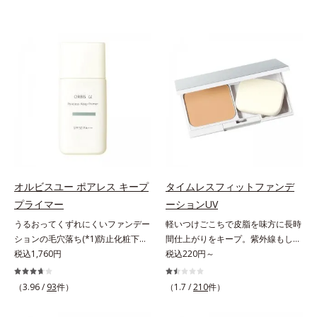
オルビスユー ポアレス キープ
タイムレスフィットファンデ
プライマー
ーションUV
うるおってくずれにくいファンデー
軽いつけごこちで皮脂を味方に長時
ションの毛穴落ち(*1)防止化粧下
間仕上がりをキープ。紫外線もしっ
地。ファンデーションの毛穴落ち
税込1,760円
かりカットするファンデーション。
税込220円～
(*1)防止化粧下地です。毛穴
皮脂を味方に軽やかな仕上がりが続
1/10000サイズのマイクロカバー成
く、UVカットパウダーファンデー
（3.96 /
93
件）
（1.7 /
210
件）
分(*2)が毛穴をカバー。毛穴をフラ
ションです。皮脂を吸着し密着力が
ットに整えてつるんとなめらかに。
上がる粉体(*1)と、サラサラ状態を