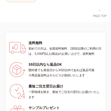
線ダメージからもしっかりガードし
「クリームタイプ」と、みずみずし
ます。※敏感肌対象パッチテスト済
い感触で肌に密着してくずれにくい
（すべての人に皮膚刺激がおきない
「ローションタイプ」の2タイプか
というわけではありません）*1 ニ
ら、お肌の状態に合わせてお選びい
キビ・肌荒れを防ぐ*2 うるおいに
ただけます。*1 紫外線や空気中の
よる透明感のある肌
ほこりなどのダメージ*2 空気中の
ちり・ほこり
送料無料
初めての方は、全国送料無料、2回目以降のご利用の方
は、3,300円以上(税込)のお買い上げで、送料無料
30日以内なら返品OK
開封後でも発送日から30日以内であれば返品可能
※商品返送料はオルビスが負担いたします
最短ご注文翌日お届け
一部地域を除き、最短でご注文の翌日にお届けいたし
ます
サンプルプレゼント