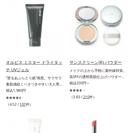
ファンデが毛穴に落ちる隙をつくら
キープする(*2)2種の粉体で、ヨ
ず、メイクのりがUPします。水分
レ・テカリをブロック。素肌にピタ
と皮脂のバランスを整え、乾燥＆ベ
ッと密着する設計で、くずれにくい
タつきレスに。さらに毛穴周りの肌
サラサラ肌をキープします。さらに
にうるおいを与え、キュッと引き締
くすみ補正パウダー(*3)配合で、皮
め＆ハリ感をUPさせます。また皮
脂や汗に濡れてもくすみにくく。2
脂を感知するとギュッと固まる膜を
種のパウダー(*4)がベールをまとう
採用。ファンデーションのくずれや
ように肌のノイズをふわっとカバー
毛穴落ちを防ぎ、キレイが長持ちし
し、厚塗り感を軽減。粉っぽさを感
ます。軽やかにのびるリキッドが肌
じさせない、軽やかな美肌に整えま
オルビス ミスター ドライタッ
サンスクリーン(R) パウダー
にほわっとべールをかけて、肌キメ
す。SPF30・PA+++で日中の紫外線
チ UVジェル
メイクの上から手軽に紫外線対策。
がふっくら整うかのよう(*3)。つっ
もしっかりカットします。※外観色
高SPFの透明美肌仕上げパウダー。
“塗るあぶらとり紙”発想。サラサラ
ぱらないここちよい密着感で、さま
や肌に塗布した直後の色が濃く見え
メイクの上から手を汚さずに紫外線
税込330円～
素肌感続くベタつきやすい大人男性
ざまなタイプのファンデと併用でき
ますが、肌になじんだ後の色みは他
対策ができるUVカットパウダーで
肌のための日焼け止めジェル。メン
税込1,980円
ます。毛穴が気になる箇所への部分
のファンデーションと同等です。*1
す。“素肌のようななめらかな軽
ズブランド「オルビス ミスター」
（3.83 /
210
件）
使いもOK。*1 ファンデーションが
炭酸Ca配合＝化粧持ち向上粉体*2
さ”と“高いUVカット効果”の両立を
の日焼け止めです。SPF50+・
くずれて毛穴に落ちること*2 酸化
（4.52 /
107
件）
（HDI/トリメチロールヘキシルラク
叶えました。持ち運びしやすいプレ
PA++++で紫外線からしっかりガー
チタン配合＝カバー力向上成分*3
トン）クロスポリマー、メタクリル
ストタイプ。外出先でも、メイクの
ド。顔にもからだにも使え、クレン
メイク効果による
酸メチルクロスポリマー配合＝化粧
上からササッとUVカットとお直し
ジングは不要。通勤にも長時間のレ
持ち向上成分*3 合成フルオロフロ
が同時にできるお役立ちアイテムで
ジャーにも、毎日手軽にお使いいた
ゴパイト*4 密着カバーパウダー
す。毛穴や色ムラをカバーしながら