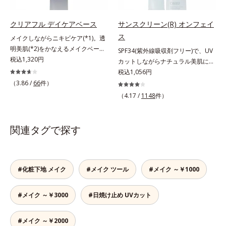
美肌”に仕上げます。ウォータープ
ちます。*1 メイク効果による*2 角
る1本6役。時短メイクが叶います。
ルーフテスト済で、アウトドアにも
層の範囲内*3 スキンプロテクト※
* メラニンの生成を抑え、シミ・ソ
おすすめです。* 10時間化粧持ちデ
クリアフル デイケアベース
サンスクリーン(R) オンフェイ
複合成分配合＝肌を保護し、乾燥を
バカスを防ぐ
ータ取得済（当社調べ）効果には個
防ぐ複合成分 ※ ビルベリー葉エ
ス
メイクしながらニキビケア(*1)。透
人差があります。
キス、タベブイアインペチギノサ樹
明美肌(*2)をかなえるメイクベー
SPF34(紫外線吸収剤フリー)で、UV
皮エキス*4 グリセリルグルコシド
ス。ニキビがあると、メイクはニキ
税込1,320円
カットしながらナチュラル美肌に。
（保湿成分）、（ジメチコン／ビニ
ビに良くないのではないかと心配に
これ1本で“小でかけ”にも、化粧下
税込1,056円
ルジメチコン）クロスポリマー、ジ
なりがち。しかし何も塗らないと、
地としても。この1本があれば、“ち
（3.86 /
66
件）
メチコン（カバー成分）*5 アクリ
刺激に弱いニキビ肌を紫外線にさら
ょっとそこまで”もOKなすっぴん美
（4.17 /
1148
件）
レーツコポリマー
してしまうことに……。クリアフル
肌！ さまざまなダメージ(*1)からバ
デイケアベースは、ニキビケア(*1)
リアしながら、美肌を叶える顔用日
できる新発想のメイク下地。スキン
焼け止めです。 紫外線、近赤外
関連タグで探す
ケアシリーズと同様のニキビケア成
線、大気汚染物質(*2)を含むダメー
分を配合した肌にやさしい処方なの
ジに着目し、それらから肌を守る成
で、“ニキビをケアしたい”と“肌をキ
分を配合しました。誰の肌にもなじ
レイに見せたい”が同時に叶えられ
む絶妙な色設計で、白浮きなしの明
#化粧下地 メイク
#メイク ツール
#メイク ～￥1000
ます。ピンク味のあるベージュ色
るい自然なつや肌に。さらに超軽量
で、塗るとくすみがさっと払われ、
粉体を採用しているので、とっても
#メイク ～￥3000
#日焼け止め UVカット
肌が自然とトーンアップ。しっとり
軽い付けごこち。単品でも、化粧下
とした美しい仕上がりが続きます。
地としてもご使用いただけます。ベ
SPF28・PA+++で、ニキビ肌を紫外
タつくことなくうるおい感覚が続く
#メイク ～￥2000