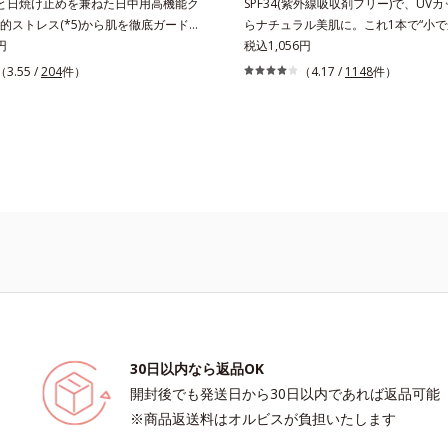
と日焼け止めを兼ねた日中用高機能ク
SPF34(紫外線吸収剤フリー)で、UV
的ストレス(*5)から肌を徹底ガード。
らナチュラル美肌に。これ1本で“小で
いたハリ不足、うるおい低下に先端科
円
も、化粧下地としても。この1本があ
税込1,056円
)でアプローチするエイジングケア(*2)
っとそこまで”もOKなすっぴん美肌！
（3.55 /
204
件）
（4.17 /
1148
件）
弾むような若々しい肌を目指します。
ダメージ(*1)からバリアしながら、
(*3) ヒビスエキスとHSP（ヒートショック
顔用日焼け止めです。 紫外線、近赤
）(*4)の合わせ技で、目元、フェイス
汚染物質(*2)を含むダメージに着目
、年齢を重ねるにつれハリ不足、うる
ら肌を守る成分を配合しました。誰の
感じやすい部位に働きかけ、ハリ感の
む絶妙な色設計で、白浮きなしの明る
きます。さらに、水でも油でもない第
や肌に。さらに超軽量粉体を採用して
ven wateroil（イーブンワテロイル）
とっても軽い付けごこち。単品でも、
ことにより、水でも油でも実現できな
してもご使用いただけます。ベタつく
濃密なうるおい感”と“ベタつかない”、
るおい感覚が続く「クリームタイプ」
つの感触の両立に成功。ごわつく年齢
ずしい感触で肌に密着してくずれにく
整え、未体験の肌感触を叶えます。
ョンタイプ」の2タイプから、お肌の
 年齢に応じたお手入れ *3 D.N.A.＝
せてお選びいただけます。*1 紫外線
ew Approach*4 HSP含有酵母エキス＝保
ほこりなどのダメージ*2 空気中のち
 紫外線や乾燥など
30日以内なら返品OK
開封後でも発送日から30日以内であれば返品可能
※商品返送料はオルビスが負担いたします