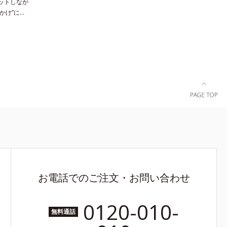
カットしなが
かけ”に
れば、“ちょ
 さまざまな
美肌を叶える
外線、大気
し、それらか
肌にもなじ
い自然なつ
いるので、
化粧下地と
ことなくう
と、みずみ
い「ローシ
状態に合わ
や空気中の
り・ほこり
お電話でのご注文・お問い合わせ
0120-010-
無料通話