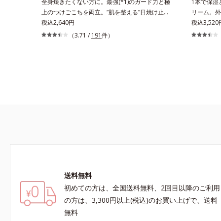
全身焼きたくない方に。最強(*1)のガード力と極
1本で保湿
上のつけごこちを両立。“肌を整える”日焼け止
リーム。外
め。絶対に焼きたくない方に。SPF50+・
税込2,640円
諦めかけて
税込3,520
PA++++。最強(*1)のガード力を持ちながら、肌
学ケア(*1
（3.71 /
191
件）
を整えるスキンケア効果を持つ身体用日焼け止め
シリーズ。
です。ポーラ化成の特殊製法「粉体乳化」技術を
D.N.A.
使っているから、汗に触れることで粉体同士が凝
プロテイン
集し、膜の強度がアップ。こすれへの耐性も強
ラインなど
く、UVカット効果の低下を予防します。それで
おい低下を
いて、肌にスルスルのびてピタッと密着するジェ
ある肌へ導
ル感触で、毎日使いたくなる極上のつけごこち。
3の成分、e
さらに、塗るたびにうれしいスキンケア効果も加
を配合する
えました。バリア機能を維持する白様雪(R)エキ
かった、“
ス(*2)とアルニカ花エキス(*3)が、紫外線ダメー
相反する2
ジ(*4)にもゆらぎにくいすこやかな肌に整え、ロ
肌を柔肌に
ーズヒップエキス(*5)と浸透型コラーゲン(*6)が
*1 保湿*2
透明感を引き出し、肌のハリ感をサポートしま
Daily N
送料無料
す。スーパーウォータープルーフだから、海やプ
湿成分*5
初めての方は、全国送料無料、2回目以降のご利用
ールなどのアウトドアでも大活躍！ 強烈な紫外
線も跳ね除け、肌をダメージからしっかりガード
の方は、3,300円以上(税込)のお買い上げで、送料
します。【ご使用方法】手に適量をとり、日焼け
無料
を防ぎたい部分に、塗布後すぐに少量ずつムラな