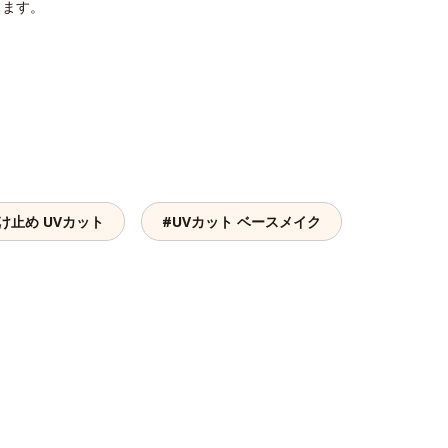
ります。
け止め UVカット
#UVカット ベースメイク