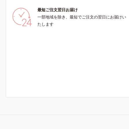
くのばします。顔にもご使用いただけますが、よ
最短ご注文翌日お届け
り美しい仕上がりのため、顔に使用する場合は、
一部地域を除き、最短でご注文の翌日にお届けい
化粧下地のご使用をおすすめします。耐水性にす
ぐれておりますので、落とすときには洗浄料やボ
たします
ディ用洗浄料を使って、ていねいに洗い流してく
ださい。*1 SPF50+・PA++++ オルビス サンスク
リーン®内ウォータープルーフ効果として*2 サ
ッカロミセス/ハトムギ種子発酵液配合＝保湿成
分*3 保湿成分*4 乾燥など*5 カニナバラ果実エ
キス配合＝保湿成分*6 加水分解コラーゲン配合
＝保湿成分