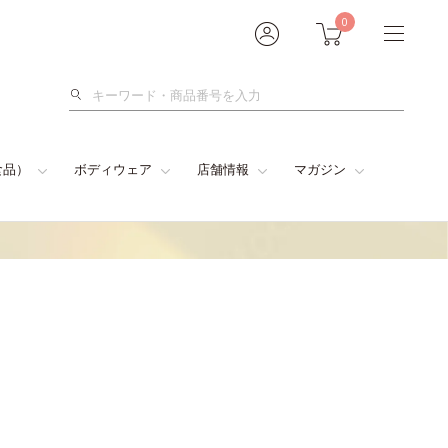
0
検
索
食品）
ボディウェア
店舗情報
マガジン