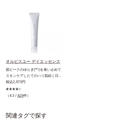
術を使っているから、汗に触れるこ
D.N.A.(*3) ヒビスエキスとHSP（ヒ
とで粉体同士が凝集し、膜の強度が
ートショックプロテイン）(*4)の合
アップ。こすれへの耐性も強く、
わせ技で、目元、フェイスラインな
UVカット効果の低下を予防しま
ど、年齢を重ねるにつれハリ不足、
す。それでいて、肌にスルスルのび
うるおい低下を感じやすい部位に働
てピタッと密着するジェル感触で、
きかけ、ハリ感のある肌へ導きま
毎日使いたくなる極上のつけごこ
す。さらに、水でも油でもない第3
ち。さらに、塗るたびにうれしいス
の成分、even wateroil（イーブン
キンケア効果も加えました。バリア
ワテロイル）を配合することによ
機能を維持する白様雪(R)エキス(*2)
り、水でも油でも実現できなかっ
オルビスユー デイエッセンス
とアルニカ花エキス(*3)が、紫外線
た、“濃密なうるおい感”と“ベタつか
肌ピークのゆらぎ(*1)を食い止めて
ダメージ(*4)にもゆらぎにくいすこ
ない”、相反する2つの感触の両立に
スキンケアしたてのハリ肌続く日中
やかな肌に整え、ローズヒップエキ
成功。ごわつく年齢肌を柔肌に整
用美容液。起床直後にピークを迎
税込2,970円
ス(*5)と浸透型コラーゲン(*6)が透
え、未体験の肌感触を叶えます。*1
え、夕方から夜にかけて徐々にダウ
明感を引き出し、肌のハリ感をサポ
保湿*2 年齢に応じたお手入れ *3
ンするハリのバイオリズムに着目し
ートします。スーパーウォータープ
（4.3 /
429
件）
D.N.A.＝Daily New Approach*4
た、オルビスユーシリーズの日中用
ルーフだから、海やプールなどのア
HSP含有酵母エキス＝保湿成分*5
美容液です。クチナシエキス配合の
ウトドアでも大活躍！ 強烈な紫外
紫外線や乾燥など
ハリバリアエンハンサーが、肌の内
線も跳ね除け、肌をダメージからし
関連タグで探す
側(*2)からバリア機能にアプローチ
っかりガードします。【ご使用方
して、うるおいをキープ。さらに紫
法】手に適量をとり、日焼けを防ぎ
外線・近赤外線・大気汚染(*3)をカ