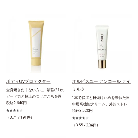
ボディUVプロテクター
オルビスユー アンコール デイ
ミルク
全身焼きたくない方に。最強(*1)の
ガード力と極上のつけごこちを両
1本で保湿と日焼け止めを兼ねた日
立。“肌を整える”日焼け止め。絶対
税込2,640円
中用高機能クリーム。外的ストレス
に焼きたくない方に。SPF50+・
(*5)から肌を徹底ガード。諦めかけ
税込3,520円
PA++++。最強(*1)のガード力を持
ていたハリ不足、うるおい低下に先
（3.71 /
191
件）
ちながら、肌を整えるスキンケア効
端科学ケア(*1)でアプローチするエ
（3.55 /
204
件）
果を持つ身体用日焼け止めです。ポ
イジングケア(*2)シリーズ。弾むよ
ーラ化成の特殊製法「粉体乳化」技
うな若々しい肌を目指します。