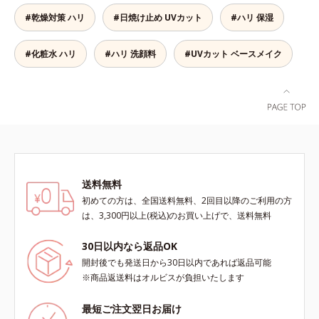
たい部分に、塗布後すぐに少量ずつ
ットする成分を配合しており、外的
#乾燥対策 ハリ
#日焼け止め UVカット
#ハリ 保湿
ムラなくのばします。顔にもご使用
刺激から肌を守ります。肌の内側
いただけますが、より美しい仕上が
(*2)と外側、両方からのWアプロー
りのため、顔に使用する場合は、化
#化粧水 ハリ
#ハリ 洗顔料
#UVカット ベースメイク
チでゆらぎ(*1)を食い止め、夕方に
粧下地のご使用をおすすめします。
かけてダウンしていくハリの低下を
耐水性にすぐれておりますので、落
予防。朝の“ピーク肌”が長時間続き
とすときには洗浄料やボディ用洗浄
ます。UVカット効果と肌をトーン
料を使って、ていねいに洗い流して
アップさせる効果(*4)があり、朝の
ください。*1 SPF50+・PA++++ オ
メイク前のスキンケアにぴったり。
ルビス サンスクリーン®内ウォータ
オイルカットでベタつかないので、
ープルーフ効果として*2 サッカロ
すぐにメイクが始められます。*1
ミセス/ハトムギ種子発酵液配合＝
乾燥など *2 角層内 *3 ちり・ほこ
保湿成分*3 保湿成分*4 乾燥など*5
送料無料
り等 *4 メイクアップ効果による
カニナバラ果実エキス配合＝保湿成
初めての方は、全国送料無料、2回目以降のご利用の方
分*6 加水分解コラーゲン配合＝保
は、3,300円以上(税込)のお買い上げで、送料無料
湿成分
30日以内なら返品OK
開封後でも発送日から30日以内であれば返品可能
※商品返送料はオルビスが負担いたします
最短ご注文翌日お届け