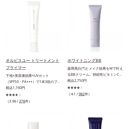
上からササッとUVカットとお直し
ファンデが毛穴に落ちる隙をつくら
が同時にできるお役立ちアイテムで
ず、メイクのりがUPします。水分
す。毛穴や色ムラをカバーしながら
と皮脂のバランスを整え、乾燥＆ベ
も、素肌のような透明美肌を叶える
タつきレスに。さらに毛穴周りの肌
秘密は「スムースヴェールパウダー
にうるおいを与え、キュッと引き締
(*1)」にあります。7種の球状粉体
め＆ハリ感をUPさせます。また皮
(*2)が凹凸を埋めて、肌に薄いヴェ
脂を感知するとギュッと固まる膜を
ールをかけるようにカバー。さらに
採用。ファンデーションのくずれや
板状粉体が光を反射して、すっぴん
毛穴落ちを防ぎ、キレイが長持ちし
肌のようなナチュラルなツヤ感を演
ます。軽やかにのびるリキッドが肌
オルビスユー トリートメント
ホワイトニングBB
出します。また、皮脂を吸着する
にほわっとべールをかけて、肌キメ
プライマー
薬用美白(*)とメイク効果をWで叶え
「あぶらとりパウダー(*3)」を配合
がふっくら整うかのよう(*3)。つっ
るBBクリーム。持続性ビタミンC誘
下地×美容液効果×UVカット
し、くずれ＆テカリを防いでサラサ
ぱらないここちよい密着感で、さま
導体で美白しながらくすみのない軽
税込2,750円
（SPF50・PA+++）で1本3役のプラ
ラ肌が長時間続きます。パウダータ
ざまなタイプのファンデと併用でき
やか美肌を長時間キープ。メイクし
イマー。凹凸をつるんとなめらかに
税込1,760円
イプながら、SPF50+・PA++++。パ
ます。毛穴が気になる箇所への部分
ながら日中美白(*)効果も発揮する、
(*1)整え、化粧ノリUPの高機能化粧
ウダーならではの軽いつけごこち
（4.1 /
982
件）
使いもOK。*1 ファンデーションが
薬用美白BBクリームです。BBとし
下地。“塗るたび高まる、素肌の美
で、日焼け止めが苦手な方にもおす
くずれて毛穴に落ちること*2 酸化
（3.96 /
378
件）
ては珍しく、持続性ビタミンC誘導
しさ” 肌本来の美しさを引き出す
すめです。水や汗に強いスーパーウ
チタン配合＝カバー力向上成分*3
体の配合に成功しました。“薬用美
『オルビスユー』発想で、乾燥によ
ォータープルーフ(*4)だから、レジ
メイク効果による
白美容液に色をつける”製法で生ま
る小ジワをカバーしてハリ肌に整え
ャーにも大活躍してくれます。*1
れたBBだから、塗るだけで日中も
る高機能化粧下地毛穴や小ジワの凹
シリカ、セルロース、窒化ホウ素配
美白効果を発揮。さらに肌のくすみ