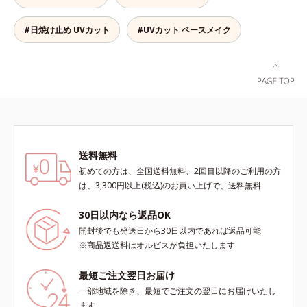
軽い付けごこち。単品でも、化粧下
地としてもご使用いただけます。ベ
タつくことなくうるおい感覚が続く
#日焼け止め UVカット
#UVカット ベースメイク
「クリームタイプ」と、みずみずし
い感触で肌に密着してくずれにくい
「ローションタイプ」の2タイプか
ら、お肌の状態に合わせてお選びい
ただけます。*1 紫外線や空気中の
ほこりなどのダメージ*2 空気中の
ちり・ほこり
送料無料
初めての方は、全国送料無料、2回目以降のご利用の方
は、3,300円以上(税込)のお買い上げで、送料無料
30日以内なら返品OK
開封後でも発送日から30日以内であれば返品可能
※商品返送料はオルビスが負担いたします
最短ご注文翌日お届け
一部地域を除き、最短でご注文の翌日にお届けいたし
ます