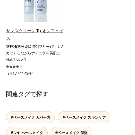
ます。ピンク味のあるベージュ色
均一に光を拡散することを実現。毛
主成分を選択的に吸収し、うるおい
で、塗るとくすみがさっと払われ、
穴やシミの目立ちにくい“ほのツヤ
はしっかり残すことでカバー力を保
肌が自然とトーンアップ。しっとり
美肌”に仕上げます。ウォータープ
ちます。*1 メイク効果による*2 角
とした美しい仕上がりが続きます。
ルーフテスト済で、アウトドアにも
層の範囲内*3 スキンプロテクト※
SPF28・PA+++で、ニキビ肌を紫外
おすすめです。* 10時間化粧持ちデ
サンスクリーン(R) オンフェイ
複合成分配合＝肌を保護し、乾燥を
線ダメージからもしっかりガードし
ータ取得済（当社調べ）効果には個
防ぐ複合成分 ※ ビルベリー葉エ
ス
ます。※敏感肌対象パッチテスト済
人差があります。
キス、タベブイアインペチギノサ樹
SPF34(紫外線吸収剤フリー)で、UV
（すべての人に皮膚刺激がおきない
皮エキス*4 グリセリルグルコシド
カットしながらナチュラル美肌に。
というわけではありません）*1 ニ
（保湿成分）、（ジメチコン／ビニ
これ1本で“小でかけ”にも、化粧下
税込1,056円
キビ・肌荒れを防ぐ*2 うるおいに
ルジメチコン）クロスポリマー、ジ
地としても。この1本があれば、“ち
よる透明感のある肌
メチコン（カバー成分）*5 アクリ
ょっとそこまで”もOKなすっぴん美
（4.17 /
1148
件）
レーツコポリマー
肌！ さまざまなダメージ(*1)からバ
リアしながら、美肌を叶える顔用日
焼け止めです。 紫外線、近赤外
関連タグで探す
線、大気汚染物質(*2)を含むダメー
ジに着目し、それらから肌を守る成
分を配合しました。誰の肌にもなじ
む絶妙な色設計で、白浮きなしの明
#ベースメイク カバー力
#ベースメイク スキンケア
るい自然なつや肌に。さらに超軽量
粉体を採用しているので、とっても
#ツヤ ベースメイク
#ベースメイク 保湿