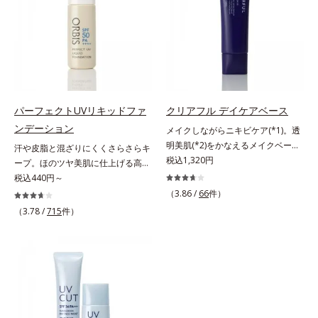
凸をつるんとなめらかに(*1)。スキ
合＝セミマット肌を叶える球状と板
をパッと飛ばし、皮脂テカを防ぎな
ンケア発想の化粧下地です。保湿成
状の粉体*2 シリカ6種類、セルロー
がら明るい肌を長時間キープしま
分が肌全層(*2)に働きかけて、肌の
ス*3 シリカ配合＝皮脂を吸着する
す。これ1つで、美白美容液・日焼
うるおいをグンとアップ＆リッチな
粉体*4 化粧持ち性能
け止め・化粧下地・ファンデ―ショ
クリームのようにぴたっと密着。乾
ン・コンシーラー・パウダーを兼ね
燥による小ジワを目立たなく(*1)
る1本6役。時短メイクが叶います。
し、つるんとしたハリ肌に仕上げま
* メラニンの生成を抑え、シミ・ソ
す。むやみに隠すのではなくふわり
パーフェクトUVリキッドファ
クリアフル デイケアベース
バカスを防ぐ
と光を拡散させ、メイク×スキンケ
ンデーション
メイクしながらニキビケア(*1)。透
アのW効果で軽やかな美肌を印象づ
明美肌(*2)をかなえるメイクベー
汗や皮脂と混ざりにくくさらさらキ
けます。紫外線吸収剤フリーなのに
ス。ニキビがあると、メイクはニキ
税込1,320円
ープ。ほのツヤ美肌に仕上げる高
高SPF値、さらにスキンプロテクト
ビに良くないのではないかと心配に
SPFファンデ。SPF50・PA++++で紫
税込440円～
複合成分(*3)が、ブルーライト、紫
なりがち。しかし何も塗らないと、
外線を強力カットしながら、さらさ
（3.86 /
66
件）
外線、大気中の微粒子汚れなどの外
刺激に弱いニキビ肌を紫外線にさら
ら美肌が10時間(*)続くリキッドフ
的ダメージから肌表面をガードしま
（3.78 /
715
件）
してしまうことに……。クリアフル
ァンデーションです。汗・皮脂がフ
す。【カバー効果】保湿性凹凸カバ
デイケアベースは、ニキビケア(*1)
ァンデと混ざらず放出されること
ー複合成分(*4)肌悩みが気になる時
できる新発想のメイク下地。スキン
で、時間が経ってもくすみにくく、
でも、ただ隠すだけでなく、乾きや
ケアシリーズと同様のニキビケア成
くずれにくく、軽やかにピタッとフ
すい肌にうるおいを届けながら、光
分を配合した肌にやさしい処方なの
ィット。まるでつけたてのような美
拡散効果で乾燥小ジワや毛穴もカバ
で、“ニキビをケアしたい”と“肌をキ
肌をキープします。またドーナツ型
ーします。【ラスティング効果】皮
レイに見せたい”が同時に叶えられ
の粉体を採用したことで、より多く
脂選択テカリ防止成分(*5)テカリの