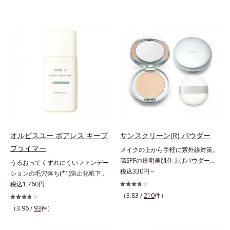
オルビスユー ポアレス キープ
サンスクリーン(R) パウダー
プライマー
メイクの上から手軽に紫外線対策。
高SPFの透明美肌仕上げパウダー。
うるおってくずれにくいファンデー
メイクの上から手を汚さずに紫外線
税込330円～
ションの毛穴落ち(*1)防止化粧下
対策ができるUVカットパウダーで
地。ファンデーションの毛穴落ち
税込1,760円
す。“素肌のようななめらかな軽
(*1)防止化粧下地です。毛穴
（3.83 /
210
件）
さ”と“高いUVカット効果”の両立を
1/10000サイズのマイクロカバー成
（3.96 /
93
件）
叶えました。持ち運びしやすいプレ
分(*2)が毛穴をカバー。毛穴をフラ
ストタイプ。外出先でも、メイクの
ットに整えてつるんとなめらかに。