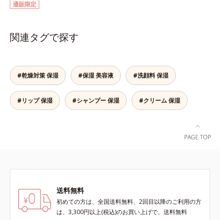
通販限定
して強固な膜を形成する技術「瞬間
オートディフェンステクノロジー
(*4)」を搭載。紫外線を浴びた膜が
関連タグで探す
厚く強靭に進化することで、紫外線
が強い環境でも汗やくずれから肌を
守り、美容成分(*5)の浸透を促進
(*6)します。有効成分「ナイアシン
#乾燥対策 保湿
#保湿 美容液
#洗顔料 保湿
アミド」配合。真皮のコラーゲン産
生を促進し今あるシワを改善。メラ
ニンの受け渡しを抑制することで、
#リップ 保湿
#シャンプー 保湿
#クリーム 保湿
未来のシミ・ソバカスも予防しま
す。今あるシワも未来のシミにもア
プローチ。保湿成分が日中の肌にも
うるおいを与え、明るくなめらかな
肌へ導きます。さらに落ちにくくす
るとキシキシし、塗りごこちを優先
すると膜がくずれやすくなる日焼け
止めのジレンマを解消すべく試作を
送料無料
重ね、落ちにくくのびのよいみずみ
初めての方は、全国送料無料、2回目以降のご利用の方
ずしいテクスチャーを追求しまし
は、3,300円以上(税込)のお買い上げで、送料無料
た。まるで美容液級のなめらかさで