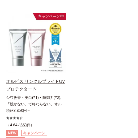
オルビス リンクルブライトUV
プロテクター N
シワ改善・美白(*1) × 防御力(*2)。
「焼かない」で終わらない、オルビ
ス最高峰(*3)日焼け止め。シワ改
税込3,850円～
善・美白(*1) × 防御力(*2)「焼かな
い」で終わらないオルビス最高峰
（4.64 /
863
件）
(*3)顔用日焼け止めです。ポーラ化
NEW
キャンペーン
成の独自研究による、紫外線に反応