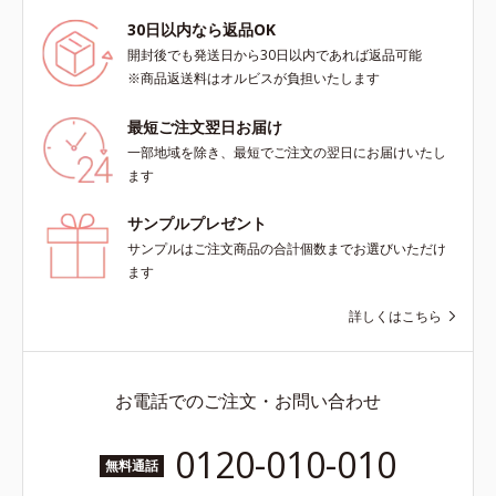
肌にぴったり密着し、SPF50+・
30日以内なら返品OK
PA++++という高い紫外線カット力
開封後でも発送日から30日以内であれば返品可能
ながら、白浮きしにくい処方に。シ
※商品返送料はオルビスが負担いたします
ワ改善・美白を叶えながら、紫外線
を味方にしてあなたの肌を守る最高
最短ご注文翌日お届け
峰顔用日焼け止めです。*1 メラニ
ンの生成を抑え、シミ・ソバカスを
一部地域を除き、最短でご注文の翌日にお届けいたし
防ぐ*2 化粧膜のくずれにくさ、肌
ます
をうるおして保護すること*3 オル
ビス内最高の紫外線カットレベル*4
サンプルプレゼント
紫外線に瞬時に反応して、膜が厚く
サンプルはご注文商品の合計個数までお選びいただけ
なり始めることおよび表面に新たな
ます
膜ができ始めることで膜が強くくず
れにくくなり、密閉することで保湿
詳しくはこちら
成分を浸透促進すること（角層ま
で）*5 保湿成分*6 角層まで＜使用
量目安＞大きめのパール1粒程度
お電話でのご注文・お問い合わせ
※全顔使用の場合＜使用ステップ＞
洗顔料 ⇒ 化粧水 ⇒ 保湿液 ⇒オル
0120-010-010
ビス リンクルブライトUVプロテク
無料通話
ター N各商品の詳しい情報は商品ペ