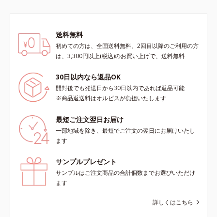
は初めて」「刺激が心配…」という
ます。※敏感肌対象パッチテスト済
方にもおすすめです。ピーリング後
（すべての人に皮膚刺激がおきない
の肌は、しっとりツルツルの触りご
というわけではありません）*1 ニ
こち。表面の角質を一枚脱いだ状態
キビ・肌荒れを防ぐ*2 うるおいに
送料無料
だから、化粧水の浸透力もいつもと
よる透明感のある肌
初めての方は、全国送料無料、2回目以降のご利用の方
手応えが変わります。お肌の状態に
は、3,300円以上(税込)のお買い上げで、送料無料
合わせて週1～2回の美肌ケア。なめ
らかで透明感あふれる素肌へ導きま
30日以内なら返品OK
す。* 乾燥や角質肥厚、キメの乱れ
開封後でも発送日から30日以内であれば返品可能
によるくすみ
※商品返送料はオルビスが負担いたします
最短ご注文翌日お届け
一部地域を除き、最短でご注文の翌日にお届けいたし
ます
サンプルプレゼント
サンプルはご注文商品の合計個数までお選びいただけ
ます
詳しくはこちら