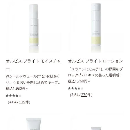
SPF25・PA++のUVカット効果のあ
ーチする初期エイジングケアシリー
るリップクリームで、顔だけでなく
ズです。「うるおいの質」に着目
唇もしっかりUV対策しましょう。2
し、肌荒れを予防しながらうるおい
種類の保湿成分（加水分解コラーゲ
に満ちた美しい肌へと導きます。ポ
ン、ゲットウ葉エキス）を配合して
ーラ・オルビスグループ独自の肌荒
いるから、カサつき・くすみ(*)など
れ防止有効成分として、「DF-パン
の乾燥悩みも解決＆うるおい長持
テノール(*3)」を国内唯一(*4)、高
ち。通常色は、どんな肌色にも似合
濃度で配合。角層のバリア機能にア
うカラーで、唇を美しく魅せながら
プローチして肌荒れを防ぎ、肌不調
ケアします。マスクに色移りしにく
にゆらがない肌を叶えます。そし
オルビス ブライト モイスチャ
オルビス ブライト ローション
いので、気兼ねなく使えます。口紅
て、独自研究に基づいたアプローチ
ー
「メラニンにじみ(*1)」の原因をブ
の下地としてもおすすめです。
成分「MCアクティベーター
ロック(*2)！キメの整った透明感
Wシールドヴェール(*1)がお肌を守
(*5)」。肌のうるおいを引き出し・
(*3)のある肌印象へ導く美白(*2)化
税込1,760円～
り、うるおいを閉じ込めてキープす
高めて、ハリ感あふれる肌へと導き
粧水。業界初(*4)知見「メラニンの
る美白(*2)保湿液。業界初(*3)知見
税込1,980円～
ます。うるおいに満ちたゆらがない
第三のルート」である「横のひろが
「メラニンの第三のルート」である
（3.84 /
270
件）
肌をご体感いただくために設計され
り」に着目して、全方位から透明肌
「横のひろがり」に着目して、全方
た3ステップで、いつも力強く美し
（4.04 /
139
件）
を目指すブライトニングケア(*5)シ
位から透明肌(*4)を目指すブライト
くあり続けるあなたを応援します。
リーズです。受けてしまった紫外線
ニングケア(*5)シリーズです。受け
*1 肌にうるおいが満ち、維持され
ダメージをきっかけに、肌深く(*6)
てしまった紫外線ダメージをきっか
ている状態*2 年齢に応じたお手入
では「メラニンにじみ(*1)」が発
けに、肌深く(*6)では「メラニンに
れのこと*3 デクスパンテノール
現。シミやそばかすという「点」だ