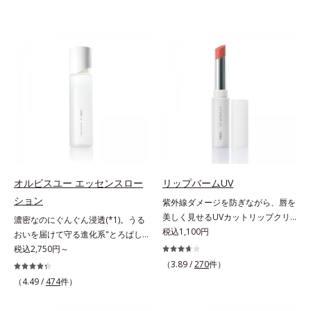
オルビスユー エッセンスロー
リップバームUV
ション
紫外線ダメージを防ぎながら、唇を
美しく見せるUVカットリップクリ
濃密なのにぐんぐん浸透(*1)。うる
ーム。UV対策を忘れがちな唇に。
税込1,100円
おいを届けて守る進化系"とろぱし
紫外線をカットしながら、顔色をパ
ゃ"ローション。7000種を超える成
税込2,750円～
ッと明るく見せるUVカットリップ
分から厳選し、「うるおいの質
（3.89 /
270
件）
です。他の部位より角層が薄くバリ
(*1)」に着目した初期エイジングケ
（4.49 /
474
件）
ア機能が低い唇は、紫外線の影響で
ア(*2)シリーズオルビスユーは肌本
乾燥を引き起こしがち。そこで
来のうるおいやバリア機能にアプロ