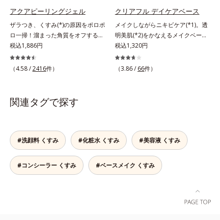
ラニンの第三のルートに着目し、日
* メラニンの生成を抑え、シミ・ソ
おすすめです。* 10時間化粧持ちデ
アクアピーリングジェル
クリアフル デイケアベース
本放射線影響学会第53回大会で
バカスを防ぐ
ータ取得済（当社調べ）効果には個
2010年10月に初めて発表したこと
ザラつき、くすみ(*)の原因をポロポ
メイクしながらニキビケア(*1)。透
人差があります。
*3 うるおいにより透明感のある肌
ロ一掃！溜まった角質をオフするピ
明美肌(*2)をかなえるメイクベー
*4 うるおいによる*5 メラノサイト
ーリングジェル。ミネラル豊富な水
税込1,886円
ス。ニキビがあると、メイクはニキ
税込1,320円
まで*6 シミ・ソバカスが肌表面に
80％とアンズ果汁で保湿効果も。化
ビに良くないのではないかと心配に
あらわれること*7 L-アスコルビン
粧のりの悪さやくすみなどを、一気
なりがち。しかし何も塗らないと、
（4.58 /
2416
件）
（3.86 /
66
件）
酸 2-グルコシド*8 L-アスコルビン
にケアできるお手入れが“角質ピー
刺激に弱いニキビ肌を紫外線にさら
酸 2-グルコシド、パウダルコ樹皮エ
リング”。「アクアピーリングジェ
してしまうことに……。クリアフル
キス、油溶性甘草エキス(2)*9 乾燥
ル」は毎日の洗顔では落とせない溜
デイケアベースは、ニキビケア(*1)
関連タグで探す
など※ウォッシュには高圧処理ビタ
まった角質を、くるくるなじませる
できる新発想のメイク下地。スキン
ミンCとブライトVCコンプレックス
だけで肌に負担をかけずに取り除き
ケアシリーズと同様のニキビケア成
は配合されていません。
ます。海洋深層水配合の水ベースと
分を配合した肌にやさしい処方なの
アンズ果汁で、角質を自然にはがれ
で、“ニキビをケアしたい”と“肌をキ
#洗顔料 くすみ
#化粧水 くすみ
#美容液 くすみ
やすく浮かせてから、「消しゴム」
レイに見せたい”が同時に叶えられ
のようにポロポロに巻き込んで取り
ます。ピンク味のあるベージュ色
#コンシーラー くすみ
#ベースメイク くすみ
除きます。水を利用して取り除く仕
で、塗るとくすみがさっと払われ、
組みなので、強い酸を使った科学的
肌が自然とトーンアップ。しっとり
なピーリングやゴシゴシこする方法
とした美しい仕上がりが続きます。
と違い、必要以上に角質を取り過ぎ
SPF28・PA+++で、ニキビ肌を紫外
る心配もありません。「ピーリング
線ダメージからもしっかりガードし