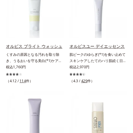
じみ(*7)」が発現。シミやそばかす
W*4 2022年5月 Mintel社データベ
けでなく、透明感のなさなどの
という「点」だけでなく、透明感の
ース及び先行技術調査による当社調
「面」での透明感を阻害する原因を
なさなどの「面」での透明感を阻害
べ*5 オトギリソウエキス配合＝肌
引き起こしていることがわかりまし
する原因を引き起こしていることが
にうるおいを与え、うるおいに満ち
た。そこでオルビス ブライト シリ
わかりました。そこでオルビス ブ
たハリツヤ肌へ導く保湿成分
ーズは「メラニンにじみ」に着目し
ライト シリーズは「メラニンにじ
て「高圧処理ビタミンC(*7)」を採
み」に着目して「高圧処理ビタミン
用。肌奥(*6)まで浸透し、シミやソ
C(*8)」を採用。肌奥(*6)まで浸透
オルビス ブライト ウォッシュ
オルビスユー デイエッセンス
バカスの原因となるメラニンの生成
し、シミやソバカスの原因となるメ
くすみの原因となる汚れを取り除
肌ピークのゆらぎ(*1)を食い止めて
を食い止めます。またオルビス独自
ラニンの生成を食い止めます。また
き、うるおいを守る美白(*1)ケアシ
スキンケアしたてのハリ肌続く日中
成分の「ブライトVCコンプレック
オルビス独自成分の「ブライトVC
リーズの洗顔料。業界初(*2)知見
税込1,760円
用美容液。起床直後にピークを迎
税込2,970円
ス(*8)」が、透明感を阻害する原因
コンプレックス(*9)」が、透明感を
「メラニンの第三のルート」である
え、夕方から夜にかけて徐々にダウ
(*9)にアプローチします。さらに肌
阻害する原因(*10)にアプローチし
「横のひろがり」に着目して、全方
ンするハリのバイオリズムに着目し
（4.12 /
114
件）
表面のなめらかさやみずみずしさを
（4.3 /
429
件）
ます。さらに肌表面のなめらかさや
位から透明肌(*3)を目指すブライト
た、オルビスユーシリーズの日中用
サポートするために、肌荒れ防止有
みずみずしさをサポートするため
ニングケア(*4)シリーズです。受け
美容液です。クチナシエキス配合の
効成分と速効性と持続性、2種の保
に、肌荒れ防止有効成分と速効性と
てしまった紫外線ダメージをきっか
ハリバリアエンハンサーが、肌の内
湿成分も配合し、透明感を包括的に
持続性、2種の保湿成分も配合し、
けに、肌深く(*5)では「メラニンに
側(*2)からバリア機能にアプローチ
サポート。全方位ケアのアプローチ
透明感を包括的にサポート。全方位
じみ(*6)」が発現。シミやそばかす
して、うるおいをキープ。さらに紫
によって、肌本来の輝きを生かして
ケアのアプローチによって、肌本来
という「点」だけでなく、透明感の
外線・近赤外線・大気汚染(*3)をカ
澄み渡る、輝き透明肌を叶えます。
の輝きを生かして澄み渡る、輝き透
なさなどの「面」での透明感を阻害
ットする成分を配合しており、外的
L＝さっぱりタイプ（脂性肌～普通
明肌を叶えます。L＝さっぱりタイ
する原因を引き起こしていることが
刺激から肌を守ります。肌の内側
肌）M＝しっとりタイプ（普通肌～
プ（脂性肌～普通肌）M＝しっとり