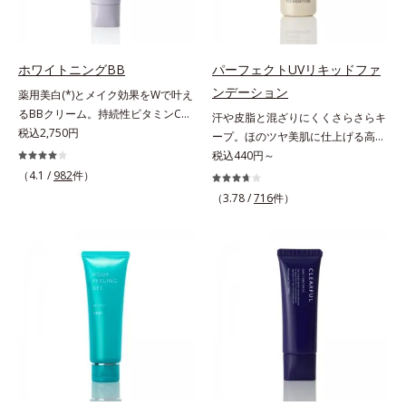
わかりました。そこでオルビス ブ
(*2)と外側、両方からのWアプロー
乾性肌）*1 シミ・ソバカスが肌表
タイプ（普通肌～乾性肌）*1 γ－グ
ライト シリーズは「メラニンにじ
チでゆらぎ(*1)を食い止め、夕方に
面にあらわれること*2 メラニンの
ルタミン酸ポリペプチド、２－メタ
み」に着目して「高圧処理ビタミン
かけてダウンしていくハリの低下を
生成を抑え、シミ・ソバカスを防ぐ
クリロイルオキシエチルホスホリル
C(*7)」を採用。肌奥(*5)まで浸透
予防。朝の“ピーク肌”が長時間続き
ホワイトニングBB
パーフェクトUVリキッドファ
*3 うるおいにより透明感のある肌
コリン・メタクリル酸ブチル共重合
し、シミやソバカスの原因となるメ
ます。UVカット効果と肌をトーン
*4 日本化粧品業界で初めてメラニ
ンデーション
体液*2 メラニンの生成を抑え、シ
薬用美白(*)とメイク効果をWで叶え
ラニンの生成を食い止めます。また
アップさせる効果(*4)があり、朝の
ンの第三のルートに着目し、日本放
ミ・ソバカスを防ぐ*3 日本化粧品
るBBクリーム。持続性ビタミンC誘
汗や皮脂と混ざりにくくさらさらキ
オルビス独自成分の「ブライトVC
メイク前のスキンケアにぴったり。
射線影響学会第53回大会で2010年
業界で初めてメラニンの第三のルー
導体で美白しながらくすみのない軽
税込2,750円
ープ。ほのツヤ美肌に仕上げる高
コンプレックス(*8)」が、透明感を
オイルカットでベタつかないので、
10月に初めて発表したこと*5 うる
トに着目し、日本放射線影響学会第
やか美肌を長時間キープ。メイクし
SPFファンデ。SPF50・PA++++で紫
税込440円～
阻害する原因(*9)にアプローチしま
すぐにメイクが始められます。*1
おいによる*6 メラノサイトまで*7
53回大会で2010年10月に初めて発
ながら日中美白(*)効果も発揮する、
外線を強力カットしながら、さらさ
（4.1 /
982
件）
す。さらに肌表面のなめらかさやみ
乾燥など *2 角層内 *3 ちり・ほこ
L-アスコルビン酸 2-グルコシド*8
表したこと*4 うるおいにより透明
薬用美白BBクリームです。BBとし
ら美肌が10時間(*)続くリキッドフ
ずみずしさをサポートするために、
り等 *4 メイクアップ効果による
（3.78 /
716
件）
L-アスコルビン酸 2-グルコシド、パ
感のある肌*5 うるおいによる*6 メ
ては珍しく、持続性ビタミンC誘導
ァンデーションです。汗・皮脂がフ
肌荒れ防止有効成分と速効性と持続
ウダルコ樹皮エキス、油溶性甘草エ
ラノサイトまで*7 シミ・ソバカス
体の配合に成功しました。“薬用美
ァンデと混ざらず放出されること
性、2種の保湿成分も配合し、透明
キス(2)*9 乾燥など
が肌表面にあらわれること*8 L-ア
白美容液に色をつける”製法で生ま
で、時間が経ってもくすみにくく、
感を包括的にサポート。全方位ケア
スコルビン酸 2-グルコシド*9 L-ア
れたBBだから、塗るだけで日中も
くずれにくく、軽やかにピタッとフ
のアプローチによって、肌本来の輝
スコルビン酸 2-グルコシド、パウダ
美白効果を発揮。さらに肌のくすみ
ィット。まるでつけたてのような美
きを生かして澄み渡る、輝き透明肌
ルコ樹皮エキス、油溶性甘草エキス
をパッと飛ばし、皮脂テカを防ぎな
肌をキープします。またドーナツ型
を叶えます。L＝さっぱりタイプ
(2)*10 乾燥など
がら明るい肌を長時間キープしま
の粉体を採用したことで、より多く
（脂性肌～普通肌）M＝しっとりタ
す。これ1つで、美白美容液・日焼
均一に光を拡散することを実現。毛
イプ（普通肌～乾性肌）*1 メラニ
け止め・化粧下地・ファンデ―ショ
穴やシミの目立ちにくい“ほのツヤ
ンの生成を抑え、シミ・ソバカスを
ン・コンシーラー・パウダーを兼ね
美肌”に仕上げます。ウォータープ
防ぐ*2 日本化粧品業界で初めてメ
る1本6役。時短メイクが叶います。
ルーフテスト済で、アウトドアにも