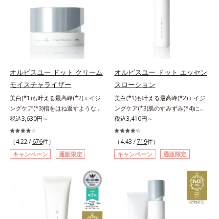
スト済＝全ての方にアレルギーが起
くる技術が日本初（2024年12月時
ア後にこれひとつでライトメイク効
る先行型美容液です。日本初(*1)、
こらないということではありませ
点、J－GLOBALによる自社調べ）
果。クレンジング不要で、紫外線吸
毛穴約1/1000ナノサイズの極小カ
ん。
*2 オルビス内でかつてないオイル
収剤やグリセリン、パラベンもフリ
プセルの表面は肌になじみやすい構
クレンジングのこと*3 ポーラ化成
ー処方。肌を休ませたい日、リモー
造(*4)。内包した美容成分(*5)の浸
独自の（Ｃ１２－２０）アルキルグ
トワークの時、近所へちょこっとお
透をサポートし、角層すみずみをう
ルコシド（保湿）で形成するミセル
出かけする時など、しっかりメイク
るおいで満たします。さらに“うる
*4 炭酸ジカプリリル*5 乾燥や汚れ
は負担に感じる日におすすめです。
おいの通り道”を作って化粧水のな
オルビスユー ドット クリーム
オルビスユー ドット エッセン
による*6 キメの乱れによる＜使用
じみ感をUP。化粧水前に使うこと
モイスチャライザー
スローション
量目安＞適量＜使用ステップ＞オル
で、普段の化粧水の手ごたえをより
ビス ザ クレンジング オイル ⇒
美白(*1)も叶える最高峰(*2)エイジ
美白(*1)も叶える最高峰(*2)エイジ
実感できる、しっとり整った肌状態
洗顔料 ⇒ 化粧水 ⇒ 保湿液
ングケア(*3)指をはね返すような弾
ングケア(*3)肌のすみずみ(*4)にし
へ。化粧水前に2プッシュ使うだけ
※W洗顔が必要です＜使用方法＞1.
力感が宿るハリ感 濃密フィットク
税込3,630円～
みわたるうるおい充満ローション。
税込3,410円～
で、うるおいのすき間にぐんぐん入
適量（2プッシュ程度）をとり、手
リーム。ハリも透明感(*4)も結果主
ハリも透明感(*5)も結果主義。年齢
り込み、うるおいで満ち満ちたハリ
のひら全体にさっと広げます。2.肌
義。年齢サイン(*5)の因子に着目し
サイン(*6)の因子に着目した肌科学
のある美肌へと整えます。*1 クチ
（4.22 /
676
件）
（4.43 /
719
件）
の上で軽くらせんを描くように、メ
た肌科学エイジングケア(*3)シリー
エイジングケア(*3)シリーズ。オル
ナシ果実エキス、ハトムギ種子エキ
キャンペーン
通販限定
キャンペーン
通販限定
イクとよくなじませます。※落ちに
ズ。オルビスユー ドットシリーズ
ビスユー ドットシリーズは、年齢
ス、ユズ果実エキス、水添レシチ
くいメイクを落とす際は、乾いた手
は、年齢による肌悩み一つ一つを対
による肌悩み一つ一つを対処するの
ン、フィトステロールズ、（Ｃ１２
にとり、メイクとしっかりなじませ
処するのではなく、肌で起きている
ではなく、肌で起きていることの根
－２０）アルキルグルコシドの組み
てください。3.メイクとなじんだ
ことの根本原因に着目。加齢ととも
本原因に着目。加齢とともに現れる
合わせが初（2023年4月 Mintel社デ
ら、水またはぬるま湯でよく洗い流
に現れる年齢サインについて研究を
年齢サインについて研究を進めたと
ータベースによる当社調べ）*2 う
します。4.その後、洗顔料で洗顔し
進めたところ、弾力感のない状態で
ころ、弾力感のない状態である「ハ
るおい不足など*3 お手入れのファ