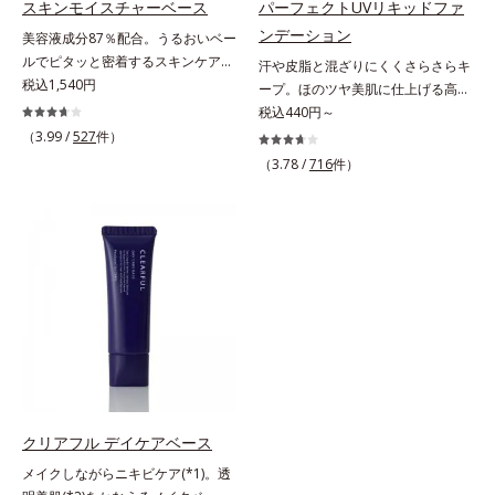
防ぐ複合成分 ※ ビルベリー葉エ
スキンモイスチャーベース
パーフェクトUVリキッドファ
(*5)」。肌のうるおいを引き出し・
アクティベーター(*5)」。肌のうる
キス、タベブイアインペチギノサ樹
ンデーション
美容液成分87％配合。うるおいベー
高めて、ハリ感あふれる肌へと導き
おいを引き出し・高めて、ハリ感あ
皮エキス*4 グリセリルグルコシド
ルでピタッと密着するスキンケア発
汗や皮脂と混ざりにくくさらさらキ
ます。うるおいに満ちたゆらがない
ふれる肌へと導きます。うるおいに
（保湿成分）、（ジメチコン／ビニ
想のメイク下地。化粧ノリ＆もち
税込1,540円
ープ。ほのツヤ美肌に仕上げる高
肌をご体感いただくために設計され
満ちたゆらがない肌をご体感いただ
ルジメチコン）クロスポリマー、ジ
UP！ファンデーションの仕上がり
SPFファンデ。SPF50・PA++++で紫
税込440円～
た3ステップで、いつも力強く美し
くために設計された3ステップで、
メチコン（カバー成分）*5 アクリ
を格上げする、スキンケア発想の化
外線を強力カットしながら、さらさ
くあり続けるあなたを応援します。
（3.99 /
527
件）
いつも力強く美しくあり続けるあな
レーツコポリマー
粧下地です。うるおいベールがファ
ら美肌が10時間(*)続くリキッドフ
*1 肌にうるおいが満ち、維持され
たを応援します。*1 肌にうるおい
（3.78 /
716
件）
ンデーションの粉体をぴたっと“均
ァンデーションです。汗・皮脂がフ
ている状態*2 年齢に応じたお手入
が満ち、維持されている状態*2 年
一に密着”させることで、仕上がり
ァンデと混ざらず放出されること
れのこと*3 デクスパンテノール
齢に応じたお手入れのこと*3 デク
の美しさと化粧もちが格段にUP。
で、時間が経ってもくすみにくく、
W*4 2022年5月 Mintel社データベ
スパンテノールW*4 2022年5月
さらにヒアルロン酸、ローヤルゼリ
くずれにくく、軽やかにピタッとフ
ース及び先行技術調査による当社調
Mintel社データベース及び先行技術
ーエキスなどの保湿成分を含む美容
ィット。まるでつけたてのような美
べ*5 オトギリソウエキス配合＝肌
調査による当社調べ*5 オトギリソ
液成分を87％配合。大気汚染物質バ
肌をキープします。またドーナツ型
にうるおいを与え、うるおいに満ち
ウエキス配合＝肌にうるおいを与
リア成分(*)もプラスして、乾燥やダ
の粉体を採用したことで、より多く
たハリツヤ肌へ導く保湿成分
え、うるおいに満ちたハリツヤ肌へ
メージから肌を守ります。くすみが
均一に光を拡散することを実現。毛
導く保湿成分各商品の詳しい情報は
ちな大人の肌を、血色感のある肌に
穴やシミの目立ちにくい“ほのツヤ
商品ページをご覧ください。・
補整する、ピンクベージュカラーで
美肌”に仕上げます。ウォータープ
BEAUTY夏祭りは、こちら
す。※オルビスのすべてのファンデ
ルーフテスト済で、アウトドアにも
ーションの下地としてご使用いただ
おすすめです。* 10時間化粧持ちデ
クリアフル デイケアベース
けます。* ホウケイ酸(Ca、Na)、酸
ータ取得済（当社調べ）効果には個
メイクしながらニキビケア(*1)。透
化銀
人差があります。