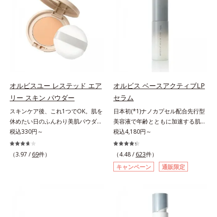
援します。*1 メラニンの生成を抑
とり、メイクとしっかりなじませて
有効成分として、「DF-パンテノー
ーラ化成は独自の先端研究により、
え、シミ・ソバカスを防ぐ（ウォッ
ください。3.メイクとなじんだら、
ル(*3)」を国内唯一(*4)、高濃度で
ナノバブルよりも小さい超微粒子
シュ除く）*2 オルビス内スキンケ
水またはぬるま湯でよく洗い流しま
配合。角層のバリア機能にアプロー
(*3)をクレンジングに搭載すること
アシリーズの保湿力*3 年齢に応じ
す。4.その後、洗顔料で洗顔してく
チして肌荒れを防ぎ、肌不調にゆら
に成功。毛穴よりはるかに小さい超
たお手入れのこと*4 うるおいによ
ださい。
がない肌を叶えます。そして、独自
微粒子とオイルが肌と汚れの間に入
る*5 乾燥、ハリ・ツヤのなさ
研究に基づいたアプローチ成分
り込み、小さくばらけて肌表面にう
*6 乾燥による*7 保湿成分*8
「MCアクティベーター(*5)」。肌
るおいベールを形成。これにより、
ロニセラカエルレア果汁、ノバラエ
のうるおいを引き出し・高めて、ハ
洗い流した瞬間に汚れが肌に再付着
キス配合＝うるおいを与えハリと透
オルビスユー レステッド エア
オルビス ベースアクティブLP
リ感あふれる肌へと導きます。うる
することを防止し、細かい毛穴汚れ
明感に満ちた肌へ導く保湿成分*9
リー スキン パウダー
セラム
おいに満ちたゆらがない肌をご体感
をごっそりするん！角栓溶解オイル
メマツヨイグサ抽出液、スイカズラ
いただくために設計された3ステッ
(*4)が詰まりや黒ずみも溶かして、
スキンケア後、これ1つでOK。肌を
日本初(*1)ナノカプセル配合先行型
エキス配合＝角層のすみずみまで水
プで、いつも力強く美しくあり続け
毛穴の目立ちにくいすべすべ肌に洗
休めたい日のふんわり美肌パウダ
美容液で年齢とともに加速する肌悩
分・油分を保ち、ハリ・ツヤを与え
るあなたを応援します。*1 肌にう
い上げます。大人肌のためのくすみ
ー。ふんわり美肌が叶う、うるおい
税込330円～
み(*2)にブレーキを。スキンケアの
税込4,180円～
る保湿成分*10 気持ちのことアレ
るおいが満ち、維持されている状態
(*5)を晴らすアプローチによって圧
パウダーです。3色の光を操るパウ
打ち止め感に。年齢とともに加速す
ルギーテスト済＝全ての方にアレル
*2 年齢に応じたお手入れのこと
巻の洗浄力と保湿力を叶え、毛穴目
ダーがツヤと透明感を演出。ソフト
る肌悩み(*2)にブレーキをかけ、化
ギーが起こらないということではあ
（3.97 /
69
件）
（4.48 /
623
件）
*3 デクスパンテノールW*4
立ち(*6)や乾燥によるくすみをケア
フォーカス効果で肌のアラや影をぼ
粧水前の土台(*3)づくりで、うるお
りません。
キャンペーン
通販限定
2022年5月 Mintel社データベース及
し、毎日のメイクが楽しくなる晴れ
かし、毛穴やくすみもサラッとカバ
いに満ち満ちた内側から弾むような
び先行技術調査による当社調べ*5
やかな肌に導きます。*1 ポーラ化
ー。ふんわり軽いつけごこちながら
ハリ肌へ。化粧水は二度塗りしない
オトギリソウエキス配合＝肌にうる
成独自の（Ｃ１２－２０）アルキル
美肌質感を叶えます。さらに花粉や
と不安…。いろいろケアしているの
おいを与え、うるおいに満ちたハリ
グルコシド（保湿）で形成するミセ
ちり・ホコリ、紫外線などの外的刺
に、あと一歩肌悩みが晴れない…。
ツヤ肌へ導く保湿成分アレルギーテ
ルから、汚れをはね返す水の膜をつ
激から肌をガードします。スキンケ
そんな大人の肌悩みにアプローチす