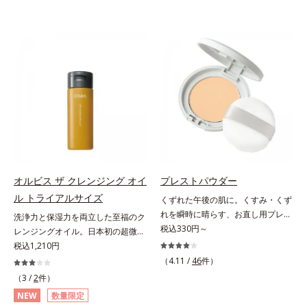
オルビス ザ クレンジング オイ
プレストパウダー
ル トライアルサイズ
くずれた午後の肌に。くすみ・くず
れを瞬時に晴らす、お直し用プレス
洗浄力と保湿力を両立した至福のク
トパウダー。くすみ・くずれを瞬時
税込330円～
レンジングオイル。日本初の超微粒
に晴らす、お直し用のプレストパウ
子技術(*1)が毛穴奥の微細な汚れに
税込1,210円
ダーです。朝のメイクから時間が経
アプローチ。圧倒的な洗浄力と毛穴
（4.11 /
46
件）
った肌は、どんよりくすんだ肌曇り
悩みに着目したクレンジングオイル
（3 /
2
件）
状態。そんな朝と午後の肌状態の違
のトライアルサイズです。日本初・
NEW
数量限定
いに着目しました。乾燥や皮脂分泌
超微粒子技術(*1)で、さっと塗り広