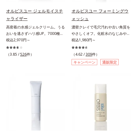
し、つるんとしたハリ肌に仕上げま
プローチして肌荒れを防ぎ、肌不調
と*4 剥がれずに肌に蓄積した古い
のなさ*6 乾燥による*7 保湿成分*8
す。むやみに隠すのではなくふわり
にゆらがない肌を叶えます。そし
角層*5 乾燥による*6 洗浄によ
ロニセラカエルレア果汁、ノバラエ
オルビスユー ジェルモイスチ
オルビスユー フォーミングウ
と光を拡散させ、メイク×スキンケ
て、独自研究に基づいたアプローチ
る物理的効果*7 うるおいによる
キス配合＝うるおいを与えハリと透
ャライザー
ォッシュ
アのW効果で軽やかな美肌を印象づ
成分「MCアクティベーター
*8 乾燥、ハリ・ツヤのなさ*9
明感に満ちた肌へ導く保湿成分*9
高密着の水感ジェルクリーム。うる
濃密クレイで毛穴汚れや古い角質を
けます。紫外線吸収剤フリーなのに
(*5)」。肌のうるおいを引き出し・
保湿成分*10 ロニセラカエルレア
メマツヨイグサ抽出液、スイカズラ
おいを逃さずハリ感UP。7000種を
やさしくオフ。化粧水のなじみやす
高SPF値、さらにスキンプロテクト
高めて、ハリ感あふれる肌へと導き
果汁、ノバラエキス配合＝うるおい
エキス配合＝角層のすみずみまで水
超える成分から厳選し、「うるおい
税込2,970円～
い肌に。7000種を超える成分から
税込1,980円～
複合成分(*3)が、ブルーライト、紫
ます。うるおいに満ちたゆらがない
を与えハリと透明感に満ちた肌へ導
分・油分を保ち、ハリ・ツヤを与え
の質(*1)」に着目した初期エイジン
厳選し、「うるおいの質(*1)」に着
外線、大気中の微粒子汚れなどの外
肌をご体感いただくために設計され
く保湿成分*11 メマツヨイグサ抽
る保湿成分*10 気持ちのこと各商品
グケア(*2)シリーズオルビスユーは
目した初期エイジングケア(*2)シリ
的ダメージから肌表面をガードしま
（3.85 /
526
件）
た3ステップで、いつも力強く美し
（4.62 /
309
件）
出液、スイカズラエキス配合＝角層
の詳しい情報は商品ページをご覧く
肌本来のうるおいやバリア機能にア
ーズオルビスユーは肌本来のうるお
す。【カバー効果】保湿性凹凸カバ
くあり続けるあなたを応援します。
のすみずみまで水分・油分を保ち、
ださい。・BEAUTY夏祭りは、こち
キャンペーン
通販限定
プローチする初期エイジングケアシ
いやバリア機能にアプローチする初
ー複合成分(*4)肌悩みが気になる時
*1 肌にうるおいが満ち、維持され
ハリ・ツヤを与える保湿成分*12
ら
リーズです。「うるおいの質」に着
期エイジングケアシリーズです。
でも、ただ隠すだけでなく、乾きや
ている状態*2 年齢に応じたお手入
気持ちのこと
目し、肌荒れを予防しながらうるお
「うるおいの質」に着目し、肌荒れ
すい肌にうるおいを届けながら、光
れのこと*3 デクスパンテノール
いに満ちた美しい肌へと導きます。
を予防しながらうるおいに満ちた美
拡散効果で乾燥小ジワや毛穴もカバ
W*4 2022年5月 Mintel社データベ
ポーラ・オルビスグループ独自の肌
しい肌へと導きます。ポーラ・オル
ーします。【ラスティング効果】皮
ース及び先行技術調査による当社調
荒れ防止有効成分として、「DF-パ
ビスグループ独自の肌荒れ防止有効
脂選択テカリ防止成分(*5)テカリの
べ*5 オトギリソウエキス配合＝肌
ンテノール(*3)」を国内唯一(*4)、
成分として、「DF-パンテノール
主成分を選択的に吸収し、うるおい
にうるおいを与え、うるおいに満ち
高濃度で配合。角層のバリア機能に
(*3)」を国内唯一(*4)、高濃度で配
はしっかり残すことでカバー力を保
たハリツヤ肌へ導く保湿成分
アプローチして肌荒れを防ぎ、肌不
合。角層のバリア機能にアプローチ
ちます。*1 メイク効果による*2 角
調にゆらがない肌を叶えます。そし
して肌荒れを防ぎ、肌不調にゆらが
層の範囲内*3 スキンプロテクト※
て、独自研究に基づいたアプローチ
ない肌を叶えます。そして、独自研
複合成分配合＝肌を保護し、乾燥を
成分「MCアクティベーター
究に基づいたアプローチ成分「MC