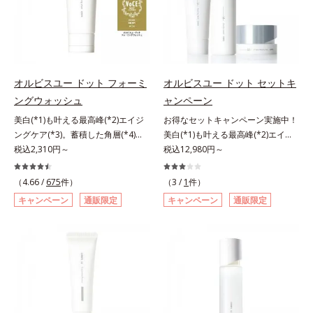
てください。各商品の詳しい情報は
ある「ハリのなさ」や、くすみ(*6)
リのなさ」や、くすみ(*7)などが現
ーストステップのこと*4 細胞間脂
商品ページをご覧ください。・
などが現れている状態である「透明
れている状態である「透明感のな
質に類似した構造*5 保湿成分
BEAUTY夏祭りは、こちら
感のなさ」が、大人の肌印象に大き
さ」が、大人の肌印象に大きな影響
な影響を与えていることがわかりま
を与えていることがわかりました。
した。そこでオルビスユー ドット
そこでオルビスユー ドットシリー
シリーズは美容成分(*7)として
ズは美容成分(*8)として「G.D.F.ア
オルビスユー ドット フォーミ
オルビスユー ドット セットキ
「G.D.F.アクティベーター(*8)」を
クティベーター(*9)」を配合。そし
ングウォッシュ
ャンペーン
配合。そして、従来から配合してい
て、従来から配合している美白(*1)
美白(*1)も叶える最高峰(*2)エイジ
お得なセットキャンペーン実施中！
る美白(*1)有効成分「トラネキサム
有効成分「トラネキサム酸」を配合
ングケア(*3)。蓄積した角層(*4)を
美白(*1)も叶える最高峰(*2)エイジ
酸」を配合しました。さらに、シリ
しました。さらに、シリーズ共通の
絡めとりくすみ(*5)を晴らす高密着
税込2,310円～
ングケア(*3)。ハリも透明感(*4)も
税込12,980円～
ーズ共通の美容成分「GLルートブ
美容成分「GLルートブースター
マイルドピーリング(*6)洗顔料。ハ
結果主義。年齢サイン(*5)の因子に
ースター(*9)」を配合することで、
(*10)」を配合することで、肌のふ
リも透明感(*7)も結果主義。年齢サ
着目した肌科学エイジングケア(*3)
肌のふっくら感や透明感を叶えま
っくら感や透明感を叶えます。美白
（4.66 /
675
件）
（3 /
1
件）
イン(*8)の因子に着目した肌科学エ
シリーズ。オルビスユー ドットシ
す。美白ケアしながら多角的なエイ
ケアしながら多角的なエイジングケ
キャンペーン
通販限定
キャンペーン
通販限定
イジングケア(*3)シリーズ。オルビ
リーズは、年齢による肌悩み一つ一
ジングケアが叶うシリーズに。3ス
アが叶うシリーズに。3ステップで
スユー ドットシリーズは、年齢に
つを対処するのではなく、肌で起き
テップで上向き(*10)のハリと透明
上向き(*11)のハリと透明感を。効
よる肌悩み一つ一つを対処するので
ていることの根本原因に着目。加齢
感を。効果的なシナジー設計で、あ
果的なシナジー設計で、あなたのエ
はなく、肌で起きていることの根本
とともに現れる年齢サイン(*5)につ
なたのエイジングケアを応援しま
イジングケアを応援します。*1 メ
原因に着目。加齢とともに現れる年
いて研究を進めたところ、弾力感の
す。*1 メラニンの生成を抑え、シ
ラニンの生成を抑え、シミ・ソバカ
齢サインについて研究を進めたとこ
ない状態である「ハリのなさ」や、
ミ・ソバカスを防ぐ（ウォッシュを
スを防ぐ（ウォッシュを除く）*2
ろ、弾力感のない状態である「ハリ
くすみ(*6)などが現れている状態で
除く）*2 オルビス内スキンケアシ
オルビス内スキンケアシリーズの保
のなさ」や、くすみ(*5)などが現れ
ある「透明感のなさ」が現れること
リーズの保湿力*3 年齢に応じたお
湿力*3 年齢に応じたお手入れのこ