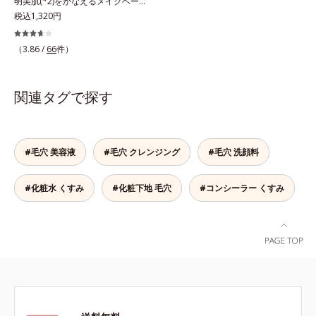
明美肌(*2)をかなえるメイクベー
ス。ニキビがあると、メイクはニキ
税込1,320円
ビに良くないのではないかと心配に
なりがち。しかし何も塗らないと、
（3.86 /
66
件）
刺激に弱いニキビ肌を紫外線にさら
してしまうことに……。クリアフル
デイケアベースは、ニキビケア(*1)
関連タグで探す
できる新発想のメイク下地。スキン
ケアシリーズと同様のニキビケア成
分を配合した肌にやさしい処方なの
で、“ニキビをケアしたい”と“肌をキ
#毛穴 美容液
#毛穴 クレンジング
#毛穴 洗顔料
レイに見せたい”が同時に叶えられ
ます。ピンク味のあるベージュ色
#化粧水 くすみ
#化粧下地 毛穴
#コンシーラー くすみ
で、塗るとくすみがさっと払われ、
肌が自然とトーンアップ。しっとり
とした美しい仕上がりが続きます。
SPF28・PA+++で、ニキビ肌を紫外
線ダメージからもしっかりガードし
ます。※敏感肌対象パッチテスト済
（すべての人に皮膚刺激がおきない
というわけではありません）*1 ニ
キビ・肌荒れを防ぐ*2 うるおいに