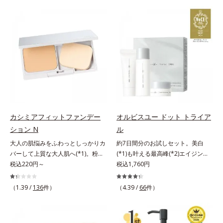
でくずれて毛穴に落ちたファンデー
げるだけで濃いメイクはもちろん毛
ションのすき間にフィットし、凹凸
穴悩みも取り去り、一瞬で気持ちの
や毛穴をフラットに整えます。また
いい素肌へ。スキンケア0番目に、
お直しと同時にうるおいを補給。さ
かつてないクレンジング(*2)をご用
らに余分な皮脂を吸着して、水分と
意しました。ポーラ化成は独自の先
皮脂のバランスをコントロールし、
端研究により、ナノバブルよりも小
メイクがくずれにくい肌へ。“立て
さい超微粒子(*3)をクレンジングに
直す”ことにこだわった設計で、メ
搭載することに成功。毛穴よりはる
イクがくずれた肌にすんなりなじ
かに小さい超微粒子とオイルが肌と
み、ポンポンするだけでキレイが復
汚れの間に入り込み、小さくばらけ
活します。リキッド、クッション、
て肌表面にうるおいベールを形成。
カシミアフィットファンデー
オルビスユー ドット トライア
パウダー、どんなファンデーション
これにより、洗い流した瞬間に汚れ
ション N
ル
の上に重ねてもOK。携帯に便利な
が肌に再付着することを防止し、細
コンパクトタイプです。
大人の肌悩みをふわっとしっかりカ
約7日間分のお試しセット。美白
かい毛穴汚れをごっそりするん！角
バーして上質な大人肌へ(*1)。粉感
(*1)も叶える最高峰(*2)エイジング
栓溶解オイル(*4)が詰まりや黒ずみ
レスファンデーション。大人の肌悩
税込220円～
ケア(*3)。ハリも透明感(*4)も結果
税込1,760円
も溶かして、毛穴の目立ちにくいす
みをふわっとしっかりカバーして、
主義。年齢サイン(*5)の因子に着目
べすべ肌に洗い上げます。大人肌の
上質な肌(*1)を演出するパウダーフ
した肌科学エイジングケア(*3)シリ
ためのくすみ(*5)を晴らすアプロー
（1.39 /
136
件）
（4.39 /
66
件）
ァンデーションです。毛穴もシミも
ーズ。オルビスユー ドットシリー
チによって圧巻の洗浄力と保湿力を
くすみも“光”で飛ばし、なめらかに
ズは、年齢による肌悩み一つ一つを
叶え、毛穴目立ち(*6)や乾燥による
仕上げる3種のパウダー（高いカバ
対処するのではなく、肌で起きてい
くすみをケアし、毎日のメイクが楽