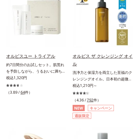
ー力と艶を実現するパウダー・ムラ
ることの根本原因に着目。加齢とと
しくなる晴れやかな肌に導きます。
のないなめらかな肌に整えるパウダ
もに現れる年齢サイン(*5)について
*1 ポーラ化成独自の（Ｃ１２－２
ー・自然な血色感をプラスする(*1)
研究を進めたところ、弾力感のない
０）アルキルグルコシド（保湿）で
パウダー）を配合。さらに体温でと
状態である「ハリのなさ」や、くす
形成するミセルから、汚れをはね返
ろける保湿成分で粉体をコーティン
み(*6)などが現れている状態である
す水の膜をつくる技術が日本初
グ、スフレ状にする製法と美容液成
「透明感のなさ」が現れることで大
（2024年12月時点、J－GLOBALに
分(*2)により、重ねてもふんわり軽
人の肌印象に大きな影響を与えてい
よる自社調べ）*2 オルビス内でか
やかに密着してうるおいが続きま
ることが分かりました。そこでオル
つてないオイルクレンジングのこと
す。粉浮きや厚塗り感の少ない、リ
ビスユー ドットシリーズは美容成
*3 ポーラ化成独自の（Ｃ１２－２
オルビスユー トライアル
オルビス ザ クレンジング オイ
キッド派にもおすすめのパウダーフ
分(*7)として「G.D.F.アクティベー
０）アルキルグルコシド（保湿）で
ル
約7日間分のお試しセット。肌荒れ
ァンデーションです。*1 メイク効
ター(*8)」を配合。そして、従来か
形成するミセル*4 炭酸ジカプリリ
を予防しながら、うるおいに満ちた
洗浄力と保湿力を両立した至福のク
果による *2 保湿成分
ら配合している美白有効成分「トラ
ル*5 乾燥や汚れによる*6 キメの乱
美しい肌へ。7000種を超える成分
税込1,320円
レンジングオイル。日本初の超微粒
ネキサム酸」を配合しました。さら
れによる＜使用量目安＞適量＜使用
から厳選し、「うるおいの質(*1)」
子技術(*1)が毛穴奥の微細な汚れに
税込1,210円～
に、シリーズ共通の美容成分(*7)
ステップ＞オルビス ザ クレンジン
に着目した初期エイジングケア(*2)
アプローチ。圧倒的な洗浄力と毛穴
（3.89 /
64
件）
「GLルートブースター(*9)」を配合
グ オイル ⇒ 洗顔料 ⇒ 化粧
シリーズオルビスユーは肌本来のう
悩みに着目したクレンジングオイル
することで、肌のふっくら感や透明
（4.36 /
792
件）
水 ⇒ 保湿液 ※W洗顔が必要で
るおいやバリア機能にアプローチす
です。日本初・超微粒子技術(*1)
感を叶えます。美白ケアしながら多
す＜使用方法＞1.適量をとり、手の
NEW
キャンペーン
る初期エイジングケアシリーズで
で、さっと塗り広げるだけで濃いメ
角的なエイジングケアが叶うシリー
ひら全体にさっと広げます。2.肌の
通販限定
す。「うるおいの質」に着目し、肌
イクはもちろん毛穴悩みも取り去
ズに。3ステップで上向き(*10)のハ
上で軽くらせんを描くように、メイ
荒れを予防しながらうるおいに満ち
り、一瞬で気持ちのいい素肌へ。ス
リと透明感を。効果的なシナジー設
クとよくなじませます。※落ちにく
た美しい肌へと導きます。ポーラ・
キンケア0番目に、かつてないクレ
計で、あなたのエイジングケアを応
いメイクを落とす際は、乾いた手に
オルビスグループ独自の肌荒れ防止
ンジング(*2)をご用意しました。ポ