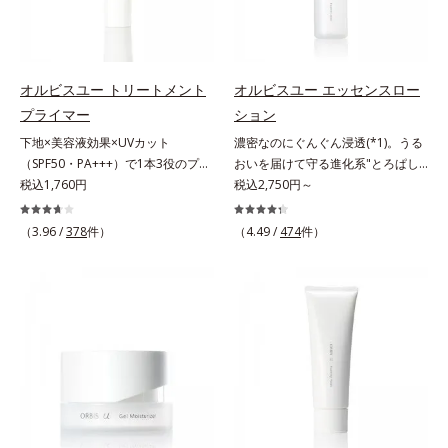
ている状態である「透明感のなさ」
で大人の肌印象に大きな影響を与え
手入れのこと*4 うるおいによる
と*4 角層まで*5 うるおいによ
が、大人の肌印象に大きな影響を与
ていることが分かりました。そこで
*5 乾燥、ハリ・ツヤのなさ*6
る*6 乾燥、ハリ・ツヤのなさ
えていることがわかりました。そこ
オルビスユー ドットシリーズは美
乾燥による*7 保湿成分*8 ロニ
*7 乾燥による*8 保湿成分*9
でオルビスユー ドットシリーズは
容成分(*7)として「G.D.F.アクティ
セラカエルレア果汁、ノバラエキス
ロニセラカエルレア果汁、ノバラエ
オルビスユー トリートメント
オルビスユー エッセンスロー
美容成分(*9)として「G.D.F.アクテ
ベーター(*8)」を配合。そして、従
配合＝うるおいを与えハリと透明感
キス配合＝うるおいを与えハリと透
プライマー
ション
ィベーター(*10)」を配合。そし
来から配合している美白有効成分
に満ちた肌へ導く保湿成分*9 メマ
明感に満ちた肌へ導く保湿成分
下地×美容液効果×UVカット
濃密なのにぐんぐん浸透(*1)。うる
て、従来から配合している美白(*1)
「トラネキサム酸」を配合しまし
ツヨイグサ抽出液、スイカズラエキ
*10 メマツヨイグサ抽出液、スイ
（SPF50・PA+++）で1本3役のプラ
おいを届けて守る進化系"とろぱし
有効成分「トラネキサム酸」を配合
た。さらに、シリーズ共通の美容成
ス配合＝角層のすみずみまで水分・
カズラエキス配合＝角層のすみずみ
イマー。凹凸をつるんとなめらかに
税込1,760円
ゃ"ローション。7000種を超える成
税込2,750円～
しました。さらに、シリーズ共通の
分(*7)「GLルートブースター(*9)」
油分を保ち、ハリ・ツヤを与える保
まで水分・油分を保ち、ハリ・ツヤ
(*1)整え、化粧ノリUPの高機能化粧
分から厳選し、「うるおいの質
美容成分「GLルートブースター
を配合することで、肌のふっくら感
湿成分*10 気持ちのこと
を与える保湿成分*11 気持ちのこ
下地。“塗るたび高まる、素肌の美
(*1)」に着目した初期エイジングケ
(*11)」を配合することで、肌のふ
や透明感を叶えます。美白ケアしな
と
（3.96 /
378
件）
（4.49 /
474
件）
しさ” 肌本来の美しさを引き出す
ア(*2)シリーズオルビスユーは肌本
っくら感や透明感を叶えます。美白
がら多角的なエイジングケアが叶う
『オルビスユー』発想で、乾燥によ
来のうるおいやバリア機能にアプロ
ケアしながら多角的なエイジングケ
シリーズに。3ステップで上向き
る小ジワをカバーしてハリ肌に整え
ーチする初期エイジングケアシリー
アが叶うシリーズに。3ステップで
(*10)のハリと透明感を。効果的な
る高機能化粧下地毛穴や小ジワの凹
ズです。「うるおいの質」に着目
上向き(*12)のハリと透明感を。効
シナジー設計で、あなたのエイジン
凸をつるんとなめらかに(*1)。スキ
し、肌荒れを予防しながらうるおい
果的なシナジー設計で、あなたのエ
グケアを応援します。*1 メラニン
ンケア発想の化粧下地です。保湿成
に満ちた美しい肌へと導きます。ポ
イジングケアを応援します。*1 メ
の生成を抑え、シミ・ソバカスを防
分が肌全層(*2)に働きかけて、肌の
ーラ・オルビスグループ独自の肌荒
ラニンの生成を抑え、シミ・ソバカ
ぐ（ウォッシュ除く）*2 オルビス
うるおいをグンとアップ＆リッチな
れ防止有効成分として、「DF-パン
スを防ぐ（ウォッシュを除く）*2
内スキンケアシリーズの保湿力*3
クリームのようにぴたっと密着。乾
テノール(*3)」を国内唯一(*4)、高
オルビス内スキンケアシリーズの保
年齢に応じたお手入れのこと*4 う
燥による小ジワを目立たなく(*1)
濃度で配合。角層のバリア機能にア
湿力*3 年齢に応じたお手入れのこ
るおいによる*5 乾燥、ハリ・ツヤ