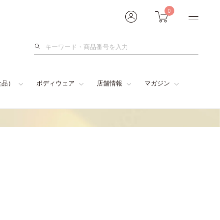
0
検
索
食品）
ボディウェア
店舗情報
マガジン