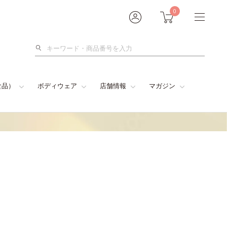
0
検
索
食品）
ボディウェア
店舗情報
マガジン