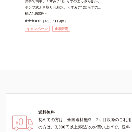
片手で簡単。くすみ(*1)知らずのまっさら肌へ。
ポンプ式ふき取り化粧水。くすみ(*1)知らずのま
っさら肌へ。洗顔後すぐの肌に使う、ポンプ式の
税込1,980円～
ふき取り化粧水です。ポンプ式だから簡単。片手
（4.53 /
119
件）
でぷしゅっと押すだけでコットンに含ませられま
キャンペーン
通販限定
す。コットンで肌をふき取ると、植物由来
AHA(*2)が古い角質をやわらかくし、手強い汚れ
も落としやすく。クイックフィット成分(*3)がほ
ぐれた角層の汚れを素早くなじませ、コットンで
除去します。話題の美容成分CICA(*4)のほか、高
浸透ビタミンC(*5)や高浸透セラミド(*6)配合で
肌の水分量アップ。洗顔後の肌に使うと後肌がや
わらかくなり、くすみ知らずのまっさら肌へ。メ
イクのり(*7)もよくなります。さわやかさ広がる
シトラスハーバルの香り。*1 乾燥による*2 クエ
ン酸配合＝角層柔軟成分*3 イソペンチルジオー
ル配合＝保湿成分*4 ツボクサ葉エキス配合＝保
湿成分*5 パルミチン酸アスコルビルリン酸3Na
送料無料
配合＝保湿成分*6 セラミドNP、セラミドNG、
セラミドAP配合＝保湿成分*7 汚れを落とすこと
初めての方は、全国送料無料、2回目以降のご利用
による
の方は、3,300円以上(税込)のお買い上げで、送料