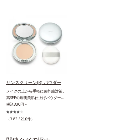
サンスクリーン(R) パウダー
メイクの上から手軽に紫外線対策。
高SPFの透明美肌仕上げパウダー。
メイクの上から手を汚さずに紫外線
税込330円～
対策ができるUVカットパウダーで
す。“素肌のようななめらかな軽
（3.83 /
210
件）
さ”と“高いUVカット効果”の両立を
叶えました。持ち運びしやすいプレ
ストタイプ。外出先でも、メイクの