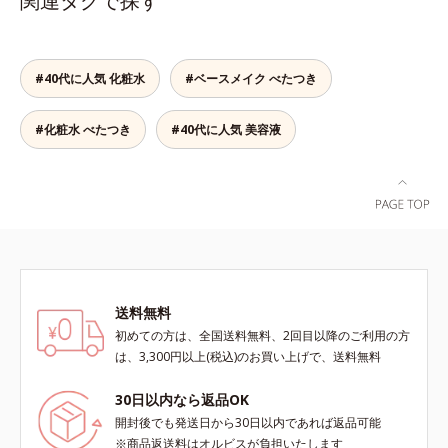
関連タグで探す
上からササッとUVカットとお直し
が同時にできるお役立ちアイテムで
す。毛穴や色ムラをカバーしながら
も、素肌のような透明美肌を叶える
#40代に人気 化粧水
#ベースメイク べたつき
秘密は「スムースヴェールパウダー
(*1)」にあります。7種の球状粉体
#化粧水 べたつき
#40代に人気 美容液
(*2)が凹凸を埋めて、肌に薄いヴェ
ールをかけるようにカバー。さらに
板状粉体が光を反射して、すっぴん
肌のようなナチュラルなツヤ感を演
出します。また、皮脂を吸着する
「あぶらとりパウダー(*3)」を配合
し、くずれ＆テカリを防いでサラサ
ラ肌が長時間続きます。パウダータ
イプながら、SPF50+・PA++++。パ
送料無料
ウダーならではの軽いつけごこち
初めての方は、全国送料無料、2回目以降のご利用の方
で、日焼け止めが苦手な方にもおす
は、3,300円以上(税込)のお買い上げで、送料無料
すめです。水や汗に強いスーパーウ
ォータープルーフ(*4)だから、レジ
30日以内なら返品OK
ャーにも大活躍してくれます。*1
開封後でも発送日から30日以内であれば返品可能
シリカ、セルロース、窒化ホウ素配
※商品返送料はオルビスが負担いたします