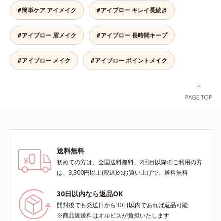
ウダー」の成せるワザ。軽くブラシ
#簡単ケア アイメイク
#アイブロー キレイ長続き
を引くだけで、眉尻ラインまでキレ
イに描け、仕上がりはどこまでもナ
#アイブロー 眉メイク
#アイブロー 長時間キープ
チュラル。汗、皮脂にも強く、描き
たての美しい眉を1日中持続しま
す。
#アイブロー メイク
#アイブロー ポイントメイク
送料無料
初めての方は、全国送料無料、2回目以降のご利用の方
は、3,300円以上(税込)のお買い上げで、送料無料
30日以内なら返品OK
開封後でも発送日から30日以内であれば返品可能
※商品返送料はオルビスが負担いたします