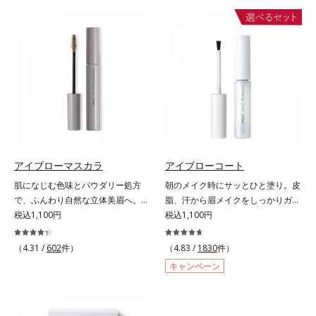
軽やかに描けます。ペンシルの後ろ
慣れていない男性でも簡単に理想の
にはスクリューブラシが付いている
眉毛を描くことができます。なりた
ので、毛流れを整えたり、色をなじ
い印象や髪色に合わせて選べる2色
ませたり、ラインをぼかしたりと大
展開。ブレイブグレー：きりっとし
活躍。これ1本で完成度の高い、ふ
た精悍な印象に導くシックグレー。
んわり眉に仕上がります。※中身を
黒髪の人におすすめ。スタイリッシ
取り替えられるリフィルをご用意し
ュブラウン：柔らかい印象に導くス
ています。* ダイマージリノール酸
タイリッシュブラウン。茶色味がか
ダイマージレイルビス（ベヘニル/
った髪色の人におすすめ。【ご使用
イソステアリル/フィトステリル）
方法】■眉毛に使用する場合①付属
配合＝感触向上成分
のスクリューブラシで毛流れを整え
アイブローマスカラ
アイブローコート
た後、中央から眉山に向かって眉毛
肌になじむ色味とパウダリー処方
朝のメイク時にサッとひと塗り。皮
の隙間を埋めるように描きます。②
で、ふんわり自然な立体美眉へ。使
脂、汗から眉メイクをしっかりガー
眉山から眉尻へ描き、眉頭を整えま
いやすさと仕上がりの美しさを追求
税込1,100円
ド！。メイク時に描いた眉の上から
税込1,100円
す。③最後に、スクリューブラシで
した眉マスカラです。日本人の肌に
サッとひと塗りするだけで、描いた
全体を軽くぼかします。■ヒゲやも
自然になじむ、色調と彩度にこだわ
ままの美しい眉を長時間キープしま
（4.31 /
602
件）
みあげに使用する場合①付属のスク
（4.83 /
1830
件）
った絶妙な色展開。自眉をササッと
す。汗、皮脂、こすれなどから美し
リューブラシで毛流れを整えた後、
キャンペーン
なぞるだけで、ふんわり質感と自然
い眉をしっかり守るウォータープル
軸先の細い方を使って毛を一本ずつ
な眉色のあか抜け美人眉が完成しま
ーフタイプながら、通常のクレンジ
書き足すように足りない部分や整え
す。
ングで簡単に落とすことができま
たい部分を描きます。②最後に毛流