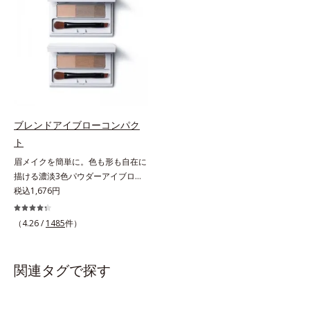
す。速乾性のサラッとした透明の液
れに沿ってスクリューブラシで軽く
なので、塗ったことを忘れてしまう
ぼかします。
くらい自然な仕上がり。毎日使うも
のだから、肌へのやさしさも考慮
し、植物性保湿成分・ユリエキスを
配合しています。
ブレンドアイブローコンパク
ト
眉メイクを簡単に。色も形も自在に
描ける濃淡3色パウダーアイブロ
ー。眉は髪の色に合わせると自然。
税込1,676円
濃淡3色セットなら、混ぜ方次第で
自分にぴったりの眉色が作れます。
（4.26 /
1485
件）
さらに眉頭は薄く、眉山〜眉尻は濃
いめの自然なグラデーションもお手
のもの。眉を立体的に描くだけで、
関連タグで探す
ぐっとアカ抜けた印象になります。
また、粉とびせず眉に溶け込むよう
なフィット感は、「なめらか密着パ