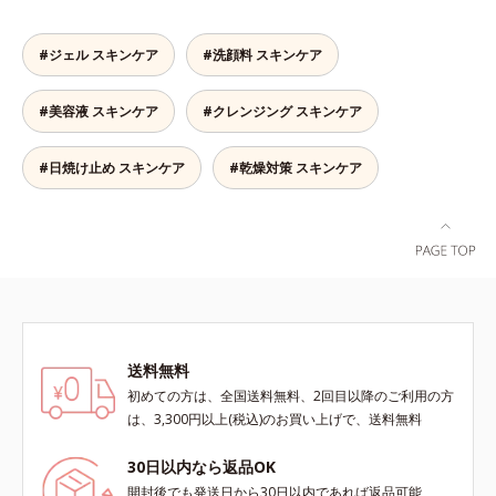
敏感スランプの原因にアプローチす
敏感スランプの原因にアプローチす
（エルゴチオネイン）配合＝肌を整
（エルゴチオネイン）配合＝肌を整
る持続型トリプルアミノ酸(*4)を配
る持続型トリプルアミノ酸(*4)を配
え、すこやかに保つ保湿成分、微生
え、すこやかに保つ保湿成分、微生
合。もともと体内にあるアミノ酸は
合。もともと体内にあるアミノ酸は
#ジェル スキンケア
#洗顔料 スキンケア
物由来アミノ酸（エクトイン）配合
物由来アミノ酸（エクトイン）配合
異物として排出されにくく、肌にと
異物として排出されにくく、肌にと
＝乱れた角層にうるおいを与え、肌
＝乱れた角層にうるおいを与え、肌
どまってうるおいを蓄えてくれま
どまってうるおいを蓄えてくれま
荒れを防ぐ保湿成分*5 ウォッシュ
荒れを防ぐ保湿成分*5 ウォッシュ
#美容液 スキンケア
#クレンジング スキンケア
す。刺激を受けやすくなった角層を
す。刺激を受けやすくなった角層を
を除くLM＝さっぱり高保湿タイプ
を除くLM＝さっぱり高保湿タイプ
うるおいで満たし、脱・敏感肌を目
うるおいで満たし、脱・敏感肌を目
（脂性肌～普通肌）RM＝しっとり
（脂性肌～普通肌）RM＝しっとり
指します。無油分・無着色・無香
指します。無油分・無着色・無香
#日焼け止め スキンケア
#乾燥対策 スキンケア
高保湿タイプ（普通肌～超乾性肌）
高保湿タイプ（普通肌～超乾性肌）
料・アルコールフリー・界面活性剤
料・アルコールフリー・パラベンフ
アレルギーテスト済＝全ての方にア
不使用(*5)・パラベンフリー、6つ
リーで、徹底的に肌に寄り添いま
レルギーが起こらないということで
のフリー処方で徹底的に肌に寄り添
す。*1 乾燥と敏感をくり返すこと
はありません。
います。*1 乾燥と敏感をくり返す
*2 敏感肌対象連用テスト済（すべ
こと*2 敏感肌対象連用テスト済
ての方のお肌に合うということでは
（すべての方のお肌に合うというこ
ありません）*3 乾燥して敏感に感
とではありません）*3 乾燥して敏
じやすい状態のこと*4 発酵アミノ
感に感じやすい状態のこと*4 発酵
酸（ポリグルタミン酸）配合＝乾燥
送料無料
アミノ酸（ポリグルタミン酸）配合
を防ぎ、うるおいに満ちた肌へ導く
初めての方は、全国送料無料、2回目以降のご利用の方
＝乾燥を防ぎ、うるおいに満ちた肌
保湿成分、植物由来アミノ酸（エル
は、3,300円以上(税込)のお買い上げで、送料無料
へ導く保湿成分、植物由来アミノ酸
ゴチオネイン）配合＝肌を整え、す
（エルゴチオネイン）配合＝肌を整
こやかに保つ保湿成分、微生物由来
30日以内なら返品OK
え、すこやかに保つ保湿成分、微生
アミノ酸（エクトイン）配合＝乱れ
物由来アミノ酸（エクトイン）配合
た角層にうるおいを与え、肌荒れを
開封後でも発送日から30日以内であれば返品可能