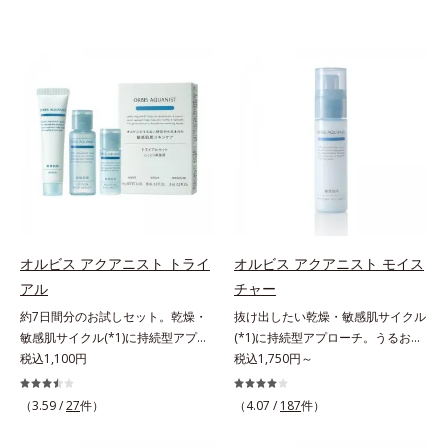
オルビス アクアニスト トライ
オルビス アクアニスト モイス
アル
チャー
約7日間分のお試しセット。乾燥・
抜け出したい乾燥・敏感肌サイクル
敏感肌サイクル(*1)に持続型アプロ
(*1)に持続型アプローチ。うるおい
ーチ。敏感肌用保湿スキンケア
税込1,100円
を追求した敏感肌用保湿スキンケア
税込1,750円～
(*2)。うるおいを逃し、刺激を受け
(*2)。うるおいを逃し、刺激を受け
やすい角層の“乾燥敏感スランプ
やすい角層の“乾燥敏感スランプ
（3.59 /
27
件）
（4.07 /
187
件）
(*3)”に悩む敏感な肌へ。創業時から
(*3)”に悩む敏感な肌へ。創業時から
のうるおい研究により完成した、待
のうるおい研究により完成した、待