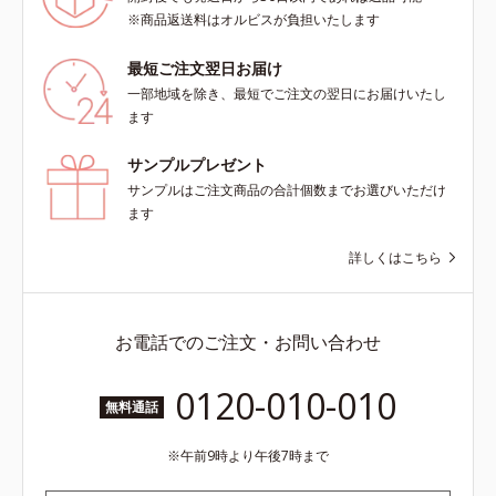
＝乱れた角層にうるおいを与え、肌
防ぐ保湿成分
※商品返送料はオルビスが負担いたします
荒れを防ぐ保湿成分*5 ウォッシュ
を除くLM＝さっぱり高保湿タイプ
最短ご注文翌日お届け
（脂性肌～普通肌）RM＝しっとり
一部地域を除き、最短でご注文の翌日にお届けいたし
高保湿タイプ（普通肌～超乾性肌）
ます
サンプルプレゼント
サンプルはご注文商品の合計個数までお選びいただけ
ます
詳しくはこちら
お電話でのご注文・お問い合わせ
0120-010-010
無料通話
午前9時より午後7時まで