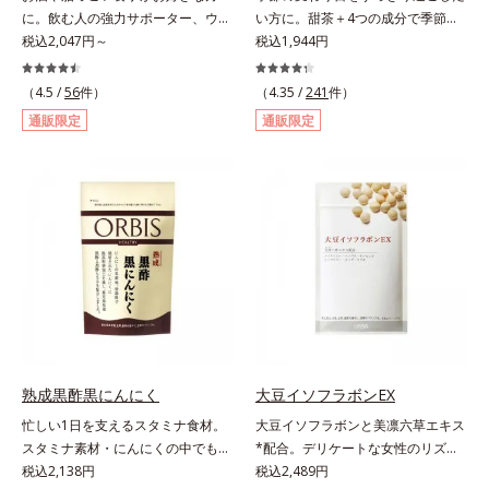
ハツラツと歩きたい方、よくスポー
に。飲む人の強力サポーター、ウコ
い方に。甜茶＋4つの成分で季節に
ツをする方にもおすすめです。ふし
ンの中でも特有成分「クルクミン」
税込2,047円～
負けない健康づくりを。GODポリ
税込1,944円
ぶしが気になったら、軟骨成分に注
を豊富に含む秋ウコンを使用しまし
フェノールを含むバラ科の甜茶に加
目し、毎日に摂り入れて快適に過ご
た。2粒で60mｇも摂れるので、翌
え、3種の植物成分（シソ種子エキ
（4.5 /
56
件）
してみませんか。
（4.35 /
241
件）
日も朝からさわやかに活動できま
ス、シジュウムグァバエキス、黄杞
通販限定
通販限定
す。さらに、ウコンと並んで飲む人
葉エキス）とビタミンEを配合しま
に欠かせないとされるしじみ成分
した。植物由来の成分が、やさしく
「オルニチン」を配合しました。し
作用。眠くなることもないので、仕
じみ約200個分*相当のオルニチン
事はもちろん車を運転するときにも
が、アルギニン、シトルリンととも
大丈夫。いつでも気軽に摂れます。
に働いて、内側からの立ち直りをし
気になる不快感に直接アプローチし
っかりサポートします。お酒や脂っ
て、季節に負けない健康づくりを応
こい食事をした翌日の体調を整えた
援します。「ムズムズしそうで窓を
い方におすすめのサプリメントで
開けるのがコワイ」「ティッシュと
す。＊オルビス調べ
マスクが手放せない」「買い物に行
くのもユウウツ」…そんな方にオス
スメです。
熟成黒酢黒にんにく
大豆イソフラボンEX
忙しい1日を支えるスタミナ食材。
大豆イソフラボンと美凛六草エキス
スタミナ素材・にんにくの中でも良
*配合。デリケートな女性のリズム
質で知られる青森県産の「福地ホワ
税込2,138円
とバランスをサポート！。女性のカ
税込2,489円