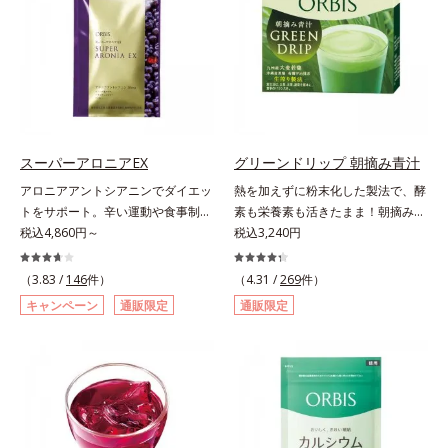
ケアで有名なPLエキスと、欠かせな
顔だけでなく、背中や足など、スキ
す。
い美容成分ビタミンCもプラス。独
ンケア機能は全身にも。なかなか手
自の製法でサポートします。飲むだ
が回らない、ボディの乾燥対策にも
けのケアなので、夏対策にありがち
おすすめです。ゆずの爽やかな香り
な不快感やストレスは無し！ 時短
とすっきりとした酸味が特徴の「ゆ
ケアにもなるため、忙しい方にもお
ず風味」、芳醇なマスカットの香り
すすめです。夏を快適に過ごすため
とさっぱりとした酸味が楽しめる
に早速、毎日2粒（目安）の新習慣
「マスカット風味」、ピーチの甘い
スーパーアロニアEX
グリーンドリップ 朝摘み青汁
を始めましょう。* 紫外線などによ
香りと爽やかな甘味が楽しめる「ピ
アロニアアントシアニンでダイエッ
熱を加えずに粉末化した製法で、酵
り失われるビタミンCを中心とした
ーチ風味」の3種のフレーバーをご
トをサポート。辛い運動や食事制限
素も栄養素も活きたまま！朝摘みの
栄養成分の補給
用意。その日の気分に合わせてチョ
に立ち向かう、大人の“燃える気持
税込4,860円～
すっきり飲みやすい青汁。朝摘んだ
税込3,240円
イスできるから、より飽きにくく、
ち”を応援。年齢を重ねるほど、ダ
ばかりの大麦若葉を熱をかけない製
水なしで飲めるから、毎日手軽にお
イエットが続かないと感じる方に。
法で、酵素や50種類以上の栄養素を
（3.83 /
146
件）
いしく続けられます。*1 販売商品
（4.31 /
269
件）
チョークベリーとも呼ばれる東欧産
活きたまま粉末化した青汁です。酵
として。*2 許可表示：本品に含ま
キャンペーン
通販限定
通販限定
の健康果実アロニアの、アロニアア
素が活きているので、加熱したもの
れる米胚芽由来のグルコシルセラミ
ントシアニンのダイエットサポート
と比べて色が鮮やかで泡立ちが良
ドは、肌の水分を逃しにくくするた
力に着目！大人の燃焼意欲をサポー
く、スッキリとした味わいに仕上が
め、肌の乾燥が気になる方に適して
トする、ダイエットサポートサプリ
りました。圧縮しているため栄養成
います。
メントです。アロニアを研究し続け
分の細胞壁が壊れ、吸収されやすい
てきたオルビスが高品質のアロニア
状態に。固い繊維は取り除き、ぎゅ
にこだわり、その特有成分を抽出。
っと搾り取った貴重なエキスのみを