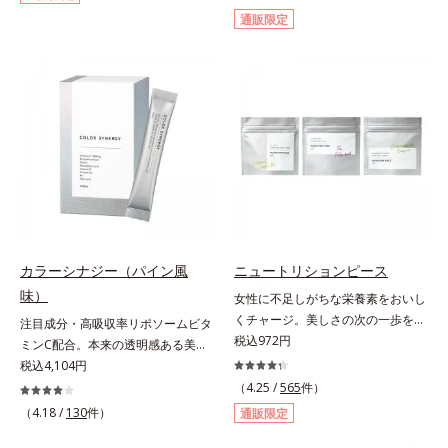
た。フランス語で「輝き」を意味す
です。ビタミンB1とB2を配合。ビ
通販限定
る「エクラ」を用いて、どんなとき
タミンB6とビタミンCは、タイムリ
も自分らしく楽しみたいと立ち止ま
リース加工でじっくり時間をかけて
らず前を向く女性たちへのエール
放出されます。またすこやかな美し
を、商品名に込めました。*1 アグ
さのために、和漢植物由来成分とセ
リコン換算28mg*2 ユーグレナグラ
ラミドをプラス。さらにストレス社
シリス粉末 金のユーグレナは株式
会に負けないためのGABAも配合し
会社神鋼環境ソリューションの登録
ました。現代社会を生き抜く女性の
商標です。
すこやかな毎日を応援します。
カラーシナジー（パイン風
ニュートリションピース
味）
女性に不足しがちな栄養素をおいし
くチャージ。美しさの次の一歩を引
注目成分・高吸収率リポソームビタ
き出すタブレット。現代女性に不足
税込972円
ミンC配合。本来の透明感ある美し
しがちな栄養素に着目。ぽいっとひ
さを目指す美容サプリメント。みん
税込4,104円
と口補いやすい６種類の「キレイの
なが目指す美しさのゴールは、透明
（4.25 /
565
件）
素」、タブレットタイプのサプリメ
感でした。注目成分リポソームビタ
（4.18 /
130
件）
通販限定
ントシリーズです。女性の不足栄養
ミンC配合、本来の透明感を引き出
素No.1 鉄分に葉酸をプラス、印象