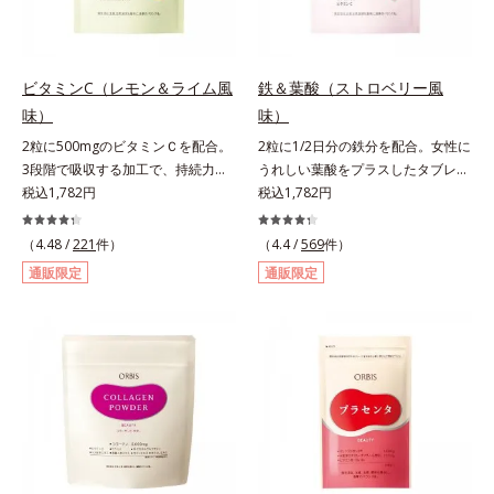
より、ほうれん草（ゆで）1束210g
として可食部換算した場合。
ビタミンC（レモン＆ライム風
鉄＆葉酸（ストロベリー風
味）
味）
2粒に500mgのビタミンＣを配合。
2粒に1/2日分の鉄分を配合。女性に
3段階で吸収する加工で、持続力が
うれしい葉酸をプラスしたタブレッ
ぐんとアップ。ビタミンC（レモン
税込1,782円
トタイプ。2粒にプルーン約50個分
税込1,782円
＆ライム風味）は、栄養機能食品で
（*1）もの鉄分を配合し、さらに女
すビタミンCは、皮膚や粘膜の健康
性周期をサポートする葉酸をプラス
（4.48 /
221
件）
（4.4 /
569
件）
維持を助けるとともに、抗酸化作用
しました。甘酸っぱくて続けやす
通販限定
通販限定
を持つ栄養素です。2粒にレモン約
い、ストロベリー風味です。*1 :
25個分（*1）のビタミンCを配合し
「五訂増補日本食品標準成分表
ました。3段階でゆっくり吸収する
2010」より、プルーン（乾）1個
加工で、持続力を高めています。程
（10.6g）として可食部換算した場
よい酸味で食べやすい、レモン＆ラ
合。
イム風味です。*1 : 社団法人全国清
涼飲料工業会の取り決めに基づきレ
モン果実1個（120g）当り20mgと
して可食部換算した場合。