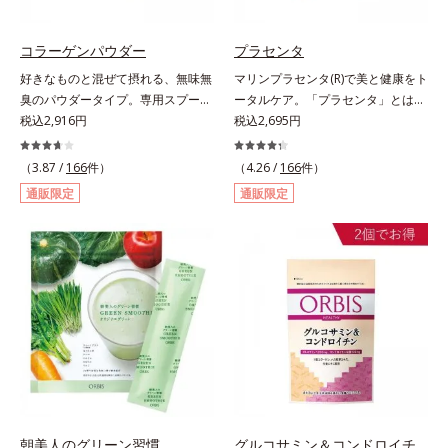
コラーゲンパウダー
プラセンタ
好きなものと混ぜて摂れる、無味無
マリンプラセンタ(R)で美と健康をト
臭のパウダータイプ。専用スプーン
ータルケア。「プラセンタ」とは、
1杯で、ハリと弾力のある毎日に欠
税込2,916円
母から子へ酸素や栄養素をおく
税込2,695円
かせない「コラーゲン」5,000㎎を
る“胎盤”のこと。豊富な栄養素を含
手軽に摂れる美容パウダーです。無
むプラセンタは、みずみずしい美し
（3.87 /
166
件）
（4.26 /
166
件）
味無臭で飲み物や料理に影響がな
さや元気を求める女性の間で大きな
通販限定
通販限定
く、冷たい飲み物にも簡単に溶ける
注目を集めている成分です。豚由来
ので、毎日簡単にキレイを補給でき
のプラセンタが多い中、オルビスは
ます。
鮭由来のプラセンタを採用しまし
た。海洋性プラセンタのみに含まれ
るエラスチンのほか、うるおいをキ
ープするヒアルロン酸、コラーゲ
ン、みずみずしさをアシストするコ
ンドロイチン硫酸など、美しさに磨
きをかける6成分をぎゅっと凝縮。
吸収もスムーズです。
朝美人のグリーン習慣
グルコサミン＆コンドロイチ