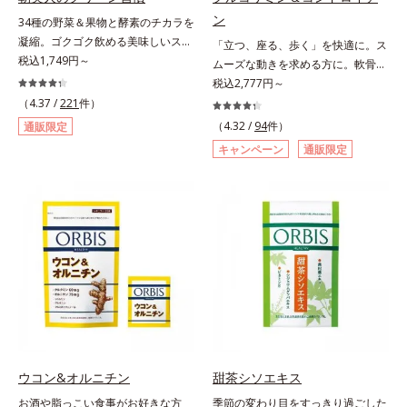
ン
34種の野菜＆果物と酵素のチカラを
凝縮。ゴクゴク飲める美味しいスム
「立つ、座る、歩く」を快適に。ス
ージーでスッキリ生活をサポート。
税込1,749円～
ムーズな動きを求める方に。軟骨の
酵素と野菜＆果物のパワーで、スッ
構成成分のもととなるグルコサミン
税込2,777円～
キリ生活を応援する、粉末状の酵素
は体内でも作られますが、加齢とと
（4.37 /
221
件）
スムージーです。赤米や大麦などの
もに分解が進行してしまいます。そ
（4.32 /
94
件）
通販限定
9種の素材を、黒・黄・白の3種の麹
こで、オルビスは軟骨成分にこだわ
キャンペーン
通販限定
で発酵させ粉末化。さらに酵素含有
りました。6粒中にグルコサミンを
キウイフルーツ粉末を配合。さらに
1,200mg、しなやかな動きの素とな
日常では摂りづらいスーパーフー
るサメの軟骨成分のコンドロイチン
ド・ウィートグラスや緑黄色野菜な
硫酸を120mg配合。ふしぶしに大
ど、厳選した34種の野菜と果物もた
切なⅡ型コラーゲンをプラスし、ス
っぷり入っており、いろいろな素材
ムーズな動きをサポートします。そ
を手軽に摂取できます。やすらぎの
れらに加え、ハス胚芽エキス、生姜
ローズマリーとペパーミントの2種
エキスも配合。女性想いのサポート
のハーブも入っています。豆乳また
植物素材で、毎日の快適をサポート
は水と混ぜるだけの簡単スムージー
します。飲みやすさにもこだわりま
を毎朝の習慣にして、スッキリ健康
した。ニオイの少ない原料を使用す
＆キレイな毎日を。
ることにより特有臭を軽減。粒も小
ウコン&オルニチン
甜茶シソエキス
さくなっています。年齢を重ねても
お酒や脂っこい食事がお好きな方
季節の変わり目をすっきり過ごした