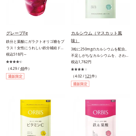
安定して一定量配合できるよう、規
使用しています。
格化しました。オルビスのアロニア
シリーズNo.1の配合量を誇る、ア
ロニアアントシアニン30mg(*)を含
有。さらに年齢ダイエッターをサポ
グレープFe
カルシウム（マスカット風
ートする成分として、研究チームが
味）
鉄分と葉酸にガラクトオリゴ糖をプ
400種以上の植物エキスを試してた
ラス！女性にうれしい鉄分補給ドリ
3粒に250mgのカルシウムを配合。
どり着いたオリーブ葉エキスと、古
ンク。1本に、ほうれん草約2.1束分
税込518円～
不足しがちなカルシウムを、さわや
くからぽかぽか成分として重宝され
(*)の鉄分と、葉酸とガラクトオリゴ
かな甘さのマスカット風味で。3粒
税込1,782円
てきたブラックジンジャー、ケイヒ
糖を配合した、飲みやすい鉄分補給
にお魚約4.5尾分（*1）のカルシウ
も配合しました。大人のやる気を燃
（4.29 /
48
件）
ドリンクです。女性特有の周期をラ
ムを配合したタブレット。どんどん
やし、年齢ダイエットを熱く応援し
（4.02 /
121
件）
通販限定
クにサポートする3つの成分を凝縮
不足していくカルシウムを、手軽に
ます。* スーパーアロニアEXはアロ
通販限定
し、さらに吸収を助けるビタミン
おいしくチャージできる、さわやか
ニアエキスを135mg配合してお
B6、B12とビタミンCを配合。1日
な甘さのマスカット風味です。*1 :
り、その中にアロニアアントシアニ
に必要な鉄分の不足分を効率よく1
「五訂増補日本食品標準成分表
ン30mgが含有されています（2粒
本で補給できます。赤ブドウと白ブ
2010」より、さんま（生）1尾
当り）。
ドウの果汁をすっきり飲みやすくブ
175gとして可食部換算した場合。
レンド。フレッシュな味なので、ゴ
クゴク飲めるおいしさです。* 「五
訂増補日本食品標準成分表2020」