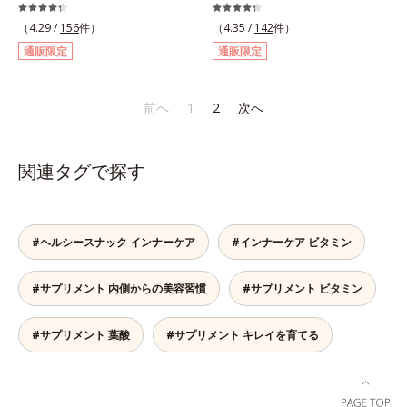
イト六片」を発酵・熟成させること
ラダは自分で思うよりもずっとデリ
で、生にんにく時よりポリフェノー
ケート。不安定になりがちな女性の
（4.29 /
156
件）
（4.35 /
142
件）
ルやアミノ酸量をぐんとパワーアッ
身体の働きを助け、健康バランスを
通販限定
通販限定
プさせました。さらに、へとへと対
サポートするサプリメントです。1
策に欠かせない“黒酢”（クエン酸が
日の目安量わずか2粒に、大豆の胚
豊富）と黒酢の副産物“もろみ”（ビ
芽から抽出したイソフラボン
前へ
1
2
次へ
タミン類を贅沢に含む）の2つを配
40mg（アグリコン換算25mg）と
合し、元気を底上げします。また、
和漢植物「美凛六草エキス」を
ソフトカプセルを採用しニオイを閉
100mg配合。大豆イソフラボン
関連タグで探す
じ込め、ローズマリー抽出物を配合
は、大豆に含まれるポリフェノール
することで、飲む時も飲んだ後も臭
の一種で、豆腐半丁分に相当する量
わず爽やかにカバーします。
を配合しています。美凛六草エキス
とは、花茶の代表的な原料、メイク
#ヘルシースナック インナーケア
#インナーケア ビタミン
イファをはじめ、ポリフェノールを
含むローズマリーなど古来より伝わ
#サプリメント 内側からの美容習慣
#サプリメント ビタミン
る6種の植物エキスをぎゅっと凝縮
したオリジナルブレンドのエキスで
す。＊美凛六草（メイリンロクソ
#サプリメント 葉酸
#サプリメント キレイを育てる
ウ）エキスとは、メイクイファ、ベ
ニバナ、キンセンカ、ローズマリ
ー、ホップ、キクカ、6種類の植物
エキスの総称です。