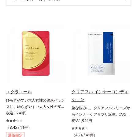
エクラエール
クリアフル インナーコンディ
ション
ゆらぎやすい大人女性の健康バラン
スに。ゆらぎやすい大人女性の変化
急な悩みに。クリアフルシリーズか
に寄り添うサプリメントです。2粒
税込3,240円
らインナーケアサプリ誕生。急な悩
に、女性の心強い味方である大豆イ
みに。ケアに行き詰まったすべての
税込1,944円
ソフラボン55mg(*1)と、金のユー
女性に送る、「クリアフルシリー
（3.45 /
11
件）
グレナ®(*2)250mgを配合しまし
ズ」のオールインワンサプリメント
（4.24 /
46
件）
通販限定