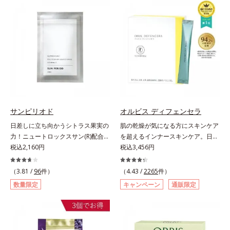
す美容サプリメントです。美容に嬉
づける晴れやかな表情を目指す「鉄
しい効果を持つビタミンCには、口
＆葉酸」、独自加工のビタミンCで
から摂取しても吸収されにくく、多
キレイと健康をサポートする「ビタ
くが体外に排出されるというデメリ
ミンC＆ビタミンB2」、スムーズな
ットが。そんなデメリットを払拭す
リズムづくりで快調を目指す「オリ
るべく、独自技術によるオルビスの
ゴ糖＆酵素」、いつだってイキイ
リポソームビタミンCは高吸収率。
キ、あなたらしい表情をサポートす
カラダと同じ成分でできたリポソー
る「ビタミンB群＆アミノ酸」、ス
ム（カプセル）にビタミンCを閉じ
マホ漬けの日々をケアしてうるっと
込めることで体内になじみやすく、
クリアな1日のスタートに「ビタミ
従来のビタミンCに比べて吸収率が
サンピリオド
オルビス ディフェンセラ
ンA＆ルテイン」、紫外線を気にか
ぐんとアップ！さらにじっくり時間
日差しに立ち向かうシトラス果実の
肌の乾燥が気になる方にスキンケア
ける女性こそ不足しやすい栄養素を
差で届けるタイムデリバー設計をプ
力！ニュートロックスサン(R)配合の
を超えるインナースキンケア。日本
チャージして、安定した美しさをサ
ラスすることで体内に長く留め、最
インナーケア(*)。果実の力で日差し
税込2,160円
初(*1)“肌にもトクホ(*2)”！肌の乾燥
税込3,456円
ポートする「カルシウム＆ビタミン
大限アプローチしていきます。甘酸
に立ち向かうインナーケア(*)です。
が気になる方に。高純度に精製した
D」の全６種類。体の中からキレイ
っぱいパイン風味が口の中に爽やか
強い紫外線が降り注ぐ南スペイン産
米胚芽由来のグルコシルセラミドを
（3.81 /
96
件）
の土台を整え、美しさの次の一歩を
（4.43 /
2265
件）
に広がる顆粒タイプ。水なしでもサ
のシトラスとローズマリーから抽出
配合。「肌の水分を逃しにくくする
引き出します。水なしでOK、持ち
ッと摂れます。
数量限定
キャンペーン
通販限定
した話題の成分、「ニュートロック
ため、肌の乾燥が気になる方に適し
歩きやすいパウチタイプなので、い
スサン(R)」を配合。10年以上の研
ている」と許可された、特定保健用
つでもどこでも手軽にカリッとチャ
究を重ねており、多くの国で実績の
食品（トクホ）のインナースキンケ
ージ。フルーツ風味だから、おやつ
ある夏のケア成分です。さらに夏の
アです。“飲むスキンケア”だから、
感覚でおいしく楽しく続けられま