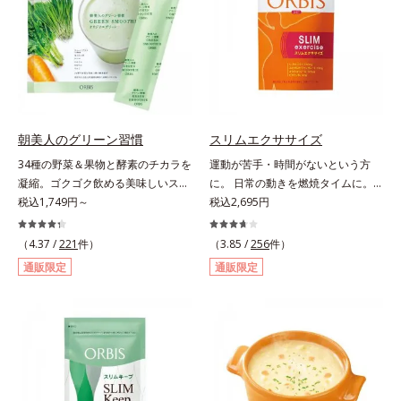
当り）。
サポートします！黒糖きなこ味（カ
ロリー 92kcal ※1食分・本品粉末の
み）やさしい甘さの黒糖とほのかに
香るきなこが溶け合う幸せな味わ
い。たっぷり飲んでも飽きないおい
しさです。
朝美人のグリーン習慣
スリムエクササイズ
34種の野菜＆果物と酵素のチカラを
運動が苦手・時間がないという方
凝縮。ゴクゴク飲める美味しいスム
に。 日常の動きを燃焼タイムに。
ージーでスッキリ生活をサポート。
税込1,749円～
「忙しくて運動する時間がない」
税込2,695円
酵素と野菜＆果物のパワーで、スッ
「生活を変えずにやせたい」といっ
キリ生活を応援する、粉末状の酵素
た声に応えて、「L－カルニチン」
（4.37 /
221
件）
（3.85 /
256
件）
スムージーです。赤米や大麦などの
を4粒に500mg配合しました。カル
通販限定
通販限定
9種の素材を、黒・黄・白の3種の麹
ニチンは肉類に豊富に含まれ、軽や
で発酵させ粉末化。さらに酵素含有
かな動きをサポートする成分。通勤
キウイフルーツ粉末を配合。さらに
や家事など日常の何気ない動きをム
日常では摂りづらいスーパーフー
ダなく利用することで、効率よくウ
ド・ウィートグラスや緑黄色野菜な
エイトダウン＆体型キープを目指し
ど、厳選した34種の野菜と果物もた
ます。さらにL-カルニチンの働きを
っぷり入っており、いろいろな素材
助ける「茶カテキン」、「オクタコ