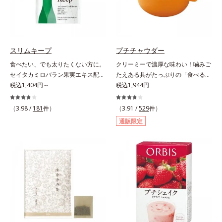
を手軽に摂取できます。やすらぎの
サノール」、ダイエットにも健康に
ローズマリーとペパーミントの2種
も欠かせない「ビタミンB2」の成
のハーブも入っています。豆乳また
分が効率よいダイエットをパワフル
は水と混ぜるだけの簡単スムージー
にサポートします。
を毎朝の習慣にして、スッキリ健康
スリムキープ
プチチャウダー
＆キレイな毎日を。
食べたい、でも太りたくない方に。
クリーミーで濃厚な味わい！噛みご
セイタカミロバラン果実エキス配合
たえある具がたっぷりの「食べる」
の楽しみながら続けるダイエット応
税込1,404円～
スープ。クリーミーなスープに大粒
税込1,944円
援サプリ。ダイエット中なのに食欲
コーンやクルトン、鶏肉のような食
を抑えきれずついつい食べ過ぎてし
感の大豆たんぱくなど、具だくさん
（3.98 /
181
件）
（3.91 /
529
件）
まう時、どうしても甘い物が食べた
の「食べる」スープです。ボリュー
通販限定
い時、つい食べてしまう夜食、断り
ム感のある食べごたえで、お腹にし
きれないお誘い…。そんな時に頼り
っかりたまります。また、ハリとぷ
になる、ダイエット応援サプリメン
るぷる感のある毎日に必要なコラー
トです。ポリフェノール類を豊富に
ゲン*を1,000mgも配合。ダイエッ
含む、アジア圏で古くから伝承され
トによるやつれ感を気にせず、キレ
ている健康果実「セイタカミロバラ
イをサポートします。さらに、食事
ン果実」を配合。さらに桑の葉エキ
制限で心配な栄養面もしっかりカバ
スに加え、健康茶として知られる杜
ー。ビタミン10種とミネラル2種を
仲葉エキスやグァバ葉エキス、茶花
約1/3日分、食物繊維を4.0gも配合
エキスの植物由来の4つの成分が、
し、満腹感と朝のスッキリを期待で