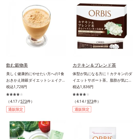
（大豆由来の植物性たんぱく質）を
力に着目！大人の燃焼意欲をサポー
採用しました。吸収が穏やかで、腹
トする、ダイエットサポートサプリ
持ちがいいのもポイントです。体を
メントです。アロニアを研究し続け
作る材料であるたんぱく質12g(*1)
てきたオルビスが高品質のアロニア
をメインに、美を引き出すコラーゲ
にこだわり、その特有成分を抽出。
ン5,000mgも配合。さらにリズムを
安定して一定量配合できるよう、規
支える鉄分やビタミン6種(*2)、食
格化しました。オルビスのアロニア
物繊維など、女性が不足しがちな栄
シリーズNo.1の配合量を誇る、ア
養素を豊富に含み、大人女性の健康
ロニアアントシアニン30mg(*)を含
美を総合的に支えます。甘さ控えめ
有。さらに年齢ダイエッターをサポ
飲む穀物美
カテキン＆ブレンド茶
のカフェオレ味、濃厚な抹茶味の2
ートする成分として、研究チームが
美しく健康的にやせたい方への1食
体型が気になる方に！カテキンのダ
味展開。プロテイン独特のにおいや
400種以上の植物エキスを試してた
おきかえ雑穀ダイエットシェイク。
イエットサポート茶。脂肪が気にな
クセが少なく、水に溶けやすいの
どり着いたオリーブ葉エキスと、古
豆乳や牛乳などと粉を混ぜるだけで
税込1,728円
る食事と一緒にカテキンを。さら
税込1,836円
で、手軽においしくたんぱく質を摂
くからぽかぽか成分として重宝され
簡単、1食おきかえ雑穀ダイエット
に、食物繊維とコーンシルクエキス
れます。*1 1杯分（約27g）当り。
てきたブラックジンジャー、ケイヒ
シェイクです。サクサクッと噛める
で、ぽっこりやからだの巡りをケ
コラーゲン含む。*2 ビタミンB1、
（4.17 /
573
件）
も配合しました。大人のやる気を燃
（4.14 /
973
件）
食感豊かな大豆フレークが、噛むこ
ア。カテキン・コーンシルク・食物
B2、B6、B12、ナイアシン、パン
やし、年齢ダイエットを熱く応援し
通販限定
通販限定
とで食欲を満たしてくれます。さら
繊維のトリプルパワーがダイエット
トテン酸各商品の詳しい情報は商品
ます。* スーパーアロニアEXはアロ
に腹もちが良い食物繊維のグルコマ
をサポートします。
ページをご覧ください。・BEAUTY
ニアエキスを135mg配合してお
ンナンがおなかの中で膨らみ、満足
夏祭りは、こちら
り、その中にアロニアアントシアニ
感をアップ。豊富な栄養素でキレイ
ン30mgが含有されています（2粒
を目指すダイエッターを、内側から