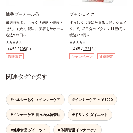
ダイエット中の女性をサポートしま
きます。＊吸収しやすいコラーゲン
す。1日の目安量は2粒だけだから、
ペプチドを使用しています。
陳香プーアール茶
プチシェイク
サッと飲みやすく手軽に続けやす
厳選茶葉を、じっくり発酵・焙煎さ
ずっしりお腹にたまる大満足シェイ
い！ 小さな粒に素材のもつ力をぎ
せたこだわり製法。 美容をサポー
ク。約1/3日分のビタミン11種(*)・
ゅっと閉じ込めた、食べたい女性の
トする没食子（ポリフェノール）配
税込535円～
鉄分・食物繊維配合でダイエットと
税込756円～
ためのおまもりサプリです。
合で、 本格的な味と美容ケアが楽
美容をしっかりサポート。食事とお
しめます。。胃腸にやさしい0kcal
きかえるだけで簡単にカロリーを抑
（4.53 /
705
件）
（4.05 /
1221
件）
の、ダイエット中にうれしいプ―ア
えつつ、果実のいいところをまるご
通販限定
キャンペーン
通販限定
ール茶です。ホットでもアイスでも
と使って栄養バランスUP。食物繊
美味しくいただけます。■陳香プ―
維やビタミン、鉄分などの不足しが
アール茶“陳香（ツンシャン）”と
ちな栄養素をチャージして、健康的
関連タグで探す
は、芳醇な香りとまろやかな味わい
なダイエットを後押しします。さら
を持つ、ハイグレードなプーアール
に牛乳以外に、豆乳やヨーグルトに
茶の証しです。独自の焙煎方式を採
も混ぜることができ、気分や摂りた
用し、茶成分が浸出しやすい若葉だ
い栄養、空腹具合に合わせて食べ方
#ヘルシーおやつ インナーケア
#インナーケア ～￥3000
けを使用しました。特有の没食子酸
のアレンジは自由自在！自然な果実
（ボッショクシサン）がダイエット
の味を活かした美味しさで、ハッピ
#インナーケア 日々の体調管理
#ドリンク ダイエット
をサポート。香ばしく、まろやかな
ーなダイエットを目指します。* ビ
味わいで、毎日の食事といっしょに
タミンA、B1、B2、B6、B12、C、
お召し上がりいただけます。
D、E、ナイアシン、パントテン
#健康食品 ダイエット
#体調管理 インナーケア