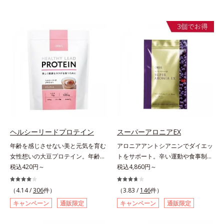
ヘルシーリードプロテイン
スーパーアロニアEX
年齢を感じさせない美と元気を育む
アロニアアントシアニンでダイエッ
女性想いの大豆プロテイン。年齢を
トをサポート。辛い運動や食事制限
感じさせない美と元気を育む、女性
税込420円～
に立ち向かう、大人の“燃える気持
税込4,860円～
想いの大豆プロテインです。1杯で
ち”を応援。年齢を重ねるほど、ダ
不足しがちなたんぱく質を補えま
イエットが続かないと感じる方に。
（4.14 /
306
件）
（3.83 /
146
件）
す。大人女性の食習慣に基づき質と
チョークベリーとも呼ばれる東欧産
キャンペーン
通販限定
キャンペーン
通販限定
量を考え、更年世代の女性に人気の
の健康果実アロニアの、アロニアア
ある脂質が少ないソイプロテイン
ントシアニンのダイエットサポート