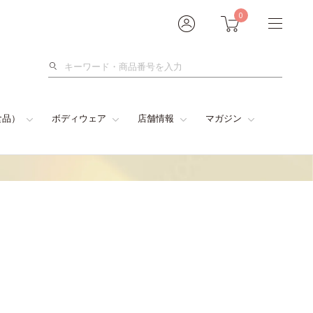
0
検
索
食品）
ボディウェア
店舗情報
マガジン