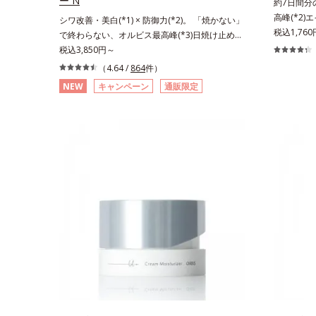
ー N
約7日間分
高峰(*2)
シワ改善・美白(*1) × 防御力(*2)。 「焼かない」
も結果主義
税込1,760
で終わらない、オルビス最高峰(*3)日焼け止め。
科学エイジ
シワ改善・美白(*1) × 防御力(*2)「焼かない」で
税込3,850円～
ドットシリ
終わらないオルビス最高峰(*3)顔用日焼け止めで
（4.64 /
864
件）
対処するの
す。ポーラ化成の独自研究による、紫外線に反応
NEW
キャンペーン
通販限定
原因に着目
して強固な膜を形成する技術「瞬間オートディフ
について研
ェンステクノロジー(*4)」を搭載。紫外線を浴び
である「ハ
た膜が厚く強靭に進化することで、紫外線が強い
ている状態
環境でも汗やくずれから肌を守り、美容成分(*5)
で大人の肌
の浸透を促進(*6)します。有効成分「ナイアシン
分かりまし
アミド」配合。真皮のコラーゲン産生を促進し今
ーズは美容成
あるシワを改善。メラニンの受け渡しを抑制する
ター(*8
ことで、未来のシミ・ソバカスも予防します。今
る美白有効
あるシワも未来のシミにもアプローチ。保湿成分
た。さらに
が日中の肌にもうるおいを与え、明るくなめらか
ートブース
な肌へ導きます。さらに落ちにくくするとキシキ
っくら感や
シし、塗りごこちを優先すると膜がくずれやすく
多角的なエ
なる日焼け止めのジレンマを解消すべく試作を重
テップで上
ね、落ちにくくのびのよいみずみずしいテクスチ
なシナジー
ャーを追求しました。まるで美容液級のなめらか
援します。