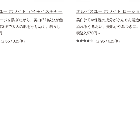
3ステップで上向き(*11)のハリと透明
アしながら多角的なエイジングケアが
的なシナジー設計で、あなたのエイジ
ズに。3ステップで上向き(*12)のハ
ユー ホワイト デイモイスチャー
オルビスユー ホワイト ローシ
応援します。*1 メラニンの生成を
を。効果的なシナジー設計で、あなた
ージを防ぎながら、美白(*1)成分が働
美白(*1)や保湿の成分がぐんぐん浸透(
・ソバカスを防ぐ（ウォッシュを除
グケアを応援します。*1 メラニン
本2役で大人の肌を守りぬく。若々し
溢れるうるおい、美肌がやみつきに。
オルビス内スキンケアシリーズの保湿
え、シミ・ソバカスを防ぐ（ウォッシ
ある美肌を構成する要素と、年齢肌
円
明感のある美肌を構成する要素と、年齢
税込2,970円～
齢に応じたお手入れのこと*4 角層ま
*2 オルビス内スキンケアシリーズ
メラニン生成にアプローチして、明るくな
メラニン生成にアプローチして、明る
（3.86 /
325
件）
（3.96 /
625
件）
るおいによる*6 乾燥、ハリ・ツヤの
*3 年齢に応じたお手入れのこと*4
へ導くスキンケアシリーズです。「オ
な肌へ導くスキンケアシリーズです。
乾燥による*8 保湿成分*9 ロニセラ
に肌に蓄積した古い角層*5 乾燥によ
」の理論を応用し、全方位的に肌の底
ユー」の理論を応用し、全方位的に肌
果汁、ノバラエキス配合＝うるおいを
浄による物理的効果*7 うるおいによ
ます。さらに、シミと年齢の関係に着
図ります。さらに、シミと年齢の関係
透明感に満ちた肌へ導く保湿成分
燥、ハリ・ツヤのなさ*9 保湿成分*
るシミだけでなく、メラニンが蓄積し
在するシミだけでなく、メラニンが蓄
マツヨイグサ抽出液、スイカズラエキス
ラカエルレア果汁、ノバラエキス配合
肌の“メラニンメタボ(*3)”にアプロー
年齢肌の“メラニンメタボ(*4)”にア
のすみずみまで水分・油分を保ち、ハ
を与えハリと透明感に満ちた肌へ導く
みわたる美肌を目指します。*1 メラ
て、澄みわたる美肌を目指します。*1
与える保湿成分*11 気持ちのこと
*11 メマツヨイグサ抽出液、スイ
を抑え、シミ・ソバカスを防ぐ*2 年
の生成を抑え、シミ・ソバカスを防ぐ*
配合＝角層のすみずみまで水分・油分
肌*3 メラニンが過剰に生成する状態
で*3 年齢を重ねた肌*4 メラニンが
リ・ツヤを与える保湿成分*12 気持
る状態