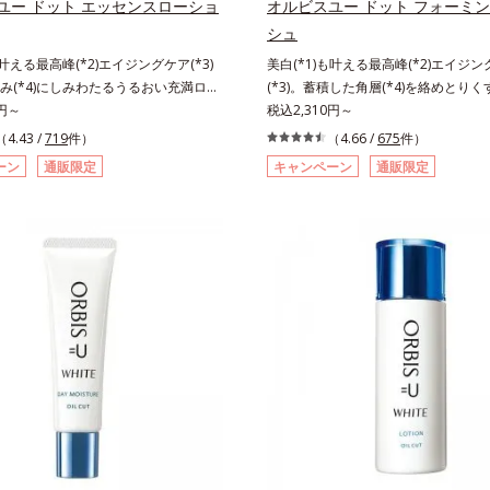
ユー ドット エッセンスローショ
オルビスユー ドット フォーミ
防ぐ（ウォッシュ除く）*2 オルビ
おける自社従来品処方との比較*6 ド
シュ
ケアシリーズの保湿力*3 年齢に応
ス、シクロヘキサンジカルボン酸ビス
も叶える最高峰(*2)エイジングケア(*3)
美白(*1)も叶える最高峰(*2)エイジ
れのこと*4 うるおいによる*5 乾
グリコール（保湿）＜使用量目安＞パ
み(*4)にしみわたるうるおい充満ロー
(*3)。蓄積した角層(*4)を絡めとりくす
ツヤのなさ*6 乾燥による*7 保湿
度＜ご使用ステップ＞洗顔料 ⇒ 化粧水 
リも透明感(*5)も結果主義。年齢サイ
0円～
晴らす高密着マイルドピーリング(*6
税込2,310円～
ロニセラカエルレア果汁、ノバラエキ
ンクルセラム ⇒ 保湿液＜1商品あた
の因子に着目した肌科学エイジングケア
リも透明感(*7)も結果主義。年齢サイン
るおいを与えハリと透明感に満ちた肌
数＞通常サイズ：約90回（1.5ヵ月
（4.43 /
719
件）
（4.66 /
675
件）
リーズ。オルビスユー ドットシリーズは、
子に着目した肌科学エイジングケア(*
成分*9 メマツヨイグサ抽出液、ス
サイズ：約180回（3ヵ月程度）各商
ーン
通販限定
キャンペーン
通販限定
肌悩み一つ一つを対処するのではな
ズ。オルビスユー ドットシリーズは
キス配合＝角層のすみずみまで水分・
情報は商品ページをご覧ください。・B
きていることの根本原因に着目。加齢
る肌悩み一つ一つを対処するのではな
、ハリ・ツヤを与える保湿成分*10
祭りは、こちら
れる年齢サインについて研究を進めた
きていることの根本原因に着目。加齢
とアレルギーテスト済＝全ての方にア
力感のない状態である「ハリのなさ」
れる年齢サインについて研究を進めた
起こらないということではありませ
(*7)などが現れている状態である「透
力感のない状態である「ハリのなさ」
」が、大人の肌印象に大きな影響を与
(*5)などが現れている状態である「
とがわかりました。そこでオルビスユ
さ」が、大人の肌印象に大きな影響を
リーズは美容成分(*8)として「G.D.F.
ことがわかりました。そこでオルビス
ーター(*9)」を配合。そして、従来か
トシリーズは美容成分(*9)として「G.D
いる美白(*1)有効成分「トラネキサム
ィベーター(*10)」を配合。そして、
しました。さらに、シリーズ共通の美
合している美白(*1)有効成分「トラ
Lルートブースター(*10)」を配合する
を配合しました。さらに、シリーズ共
のふっくら感や透明感を叶えます。美
分「GLルートブースター(*11)」を
がら多角的なエイジングケアが叶うシ
で、肌のふっくら感や透明感を叶えま