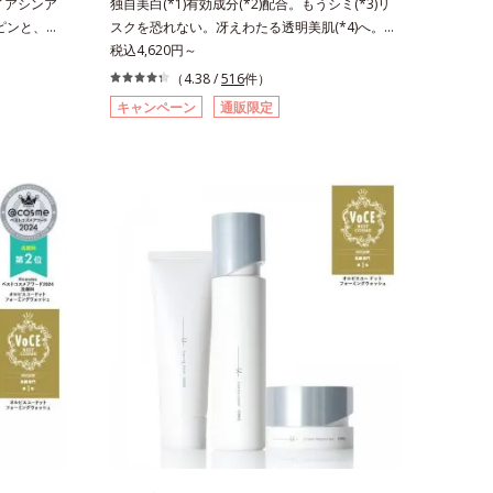
イアシンア
独自美白(*1)有効成分(*2)配合。もうシミ(*3)リ
。ピンと、パ
スクを恐れない。冴えわたる透明美肌(*4)へ。先
白(*1)
端肌科学が導く、透明感あふれる輝き(*4)へ。今
税込4,620円～
究で見出し
の自分の肌も未来の肌もあきらめない、自分史上
（4.38 /
516
件）
2)と浸透サ
最高の冴えわたる透明美肌(*4)を目指すには、美
キャンペーン
通販限定
美白の有効成
肌の阻害要因となるうるおい不足やシミを予防す
ドがアップ
るお手入れを続けることが大切だと考えました。
3)まで素早
そこで、ポーラ・オルビスグループ独自の美白
促進し、年
(*1)有効成分「m-ピクセノール（デクスパンテノ
改善しなが
ールW）」を配合。シミの原因になると考えられ
シミ・ソバ
る“メラニンの塊”を居座らせない(*1)、粉砕と排
基づいた浸
出サポート(*5)の2ステップでメラニンの蓄積を
リ感をプラ
抑え、シミ・ソバカスを防ぎます。さらに、「ア
で、"顔全
ルテアネスレ(*6)」を配合し、うるおいに満ちた
いるシワは
自分本来の澄み渡るような透明感を目指します。
のシワの改
手に取った時、なじませた時、後肌、と3段階に
ンの生成を
変化するテクスチャーは、肌にすばやくなじみ、
アシンアミ
毎日の美白ケアを楽しくする使いごこちを叶えま
フィトステ
した。*1 メラニンの蓄積を抑え、シミ・ソバカ
角層まで*4
スを防ぐ*2 デクスパンテノールW*3 これからで
リステアリ
きるシミのこと*4 うるおいによる透明感のある
の範囲内に
肌*5 ターンオーバーを促進して、メラニンの塊