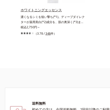
ケア。うるおいのベールで守られた、ハリ感のあ
るなめらかな肌を叶えます。*1 メラニンの生
ホワイトニングエッセンス
成を抑え、シミ・ソバカスを防ぐ*2 肌にハリ
濃くなるシミを狙い撃ち(*1)。ディープダイレク
を与え若々しい印象*3 首のうるおいケアとし
ターが薬用美白(*2)成分を、肌の奥深く(*3)まで
て*4 ナイアシンアミド
効かせる美容液。しつこいシミの原因“詰まりメ
税込2,750円～
ラニン(*1)”の生成を抑え、透明感あふれる輝く
（3.78 /
348
件）
肌を目指す、薬用美白(*2)美容液です。シミがあ
る部分は肌のターンオーバーが低下し、メラニン
が肌の奥(*3)で詰まっている状態であることに着
目。肌の奥の詰まりにダイレクトに働きかける処
方を採用しました。ディープダイレクター（ヒメ
フウロエキス、スターフルーツ葉エキス）が詰ま
りメラニンの生成を抑制し、浸透(*4)パワーで美
白成分・速効性ビタミンC誘導体などの成分をシ
ミの元へ届けます。みずみずしくスーッと浸透し
後肌はサラッとしているから、どのスキンケアと
も相性抜群。一年中気持ちよく使える使用感で
す。*1 過剰に生成されたメラニン *2 メラニン
の生成を抑え、シミ・ソバカスを防ぐ*3 メラノ
送料無料
サイト*4 角層まで
初めての方は、全国送料無料、2回目以降のご利用