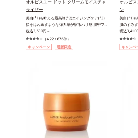
さで肌にぴったり密着し、SPF50+・PA++++とい
オルビスユー ドット クリームモイスチャ
オルビス
ソバカスを
う高い紫外線カット力ながら、白浮きしにくい処
ライザー
ン
ス内スキン
方に。シワ改善・美白を叶えながら、紫外線を味
美白(*1)も叶える最高峰(*2)エイジングケア(*3)
美白(*1)
じたお手入
方にしてあなたの肌を守る最高峰顔用日焼け止め
指をはね返すような弾力感が宿るハリ感 濃密フ
肌のすみず
燥、ハリ・
です。*1 メラニンの生成を抑え、シミ・ソバカ
ィットクリーム。ハリも透明感(*4)も結果主義。
税込3,630円～
ション。ハ
税込3,41
成分*8 
スを防ぐ*2 化粧膜のくずれにくさ、肌をうるお
年齢サイン(*5)の因子に着目した肌科学エイジン
ン(*6)
ス配合＝う
して保護すること*3 オルビス内最高の紫外線カ
（4.22 /
676
件）
グケア(*3)シリーズ。オルビスユー ドットシリー
(*3)シ
へ導く保湿
ットレベル*4 紫外線に瞬時に反応して、膜が厚
キャンペーン
通販限定
キャンペ
ズは、年齢による肌悩み一つ一つを対処するので
年齢による
イカズラエ
くなり始めることおよび表面に新たな膜ができ始
はなく、肌で起きていることの根本原因に着目。
く、肌で起
油分を保ち
めることで膜が強くくずれにくくなり、密閉する
加齢とともに現れる年齢サインについて研究を進
とともに現
気持ちのこ
ことで保湿成分を浸透促進すること（角層まで）
めたところ、弾力感のない状態である「ハリのな
ところ、弾
レルギーが
*5 保湿成分*6 角層まで＜使用量目安＞大きめの
さ」や、くすみ(*6)などが現れている状態である
や、くすみ
ん。
パール1粒程度 ※全顔使用の場合＜使用ステッ
「透明感のなさ」が、大人の肌印象に大きな影響
明感のなさ
プ＞洗顔料 ⇒ 化粧水 ⇒ 保湿液 ⇒オルビス リン
を与えていることがわかりました。そこでオルビ
えているこ
クルブライトUVプロテクター N各商品の詳しい
スユー ドットシリーズは美容成分(*7)として
ー ドットシ
情報は商品ページをご覧ください。・BEAUTY夏
「G.D.F.アクティベーター(*8)」を配合。そし
アクティベ
祭りは、こちら
て、従来から配合している美白(*1)有効成分「ト
ら配合して
ラネキサム酸」を配合しました。さらに、シリー
酸」を配合
ズ共通の美容成分「GLルートブースター(*9)」を
容成分「G
配合することで、肌のふっくら感や透明感を叶え
ことで、肌
ます。美白ケアしながら多角的なエイジングケア
白ケアしな