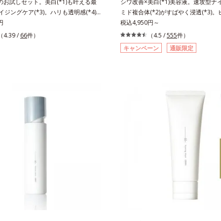
のお試しセット。美白(*1)も叶える最
シワ改善×美白(*1)美容液。速攻型ナ
エイジングケア(*3)。ハリも透明感(*4)
ミド複合体(*2)がすばやく浸透(*3)
。年齢サイン(*5)の因子に着目した肌
円
ッと。大人の肌にハリ感を。シワ改善×美
税込4,950円～
ングケア(*3)シリーズ。オルビスユー
美容液。ポーラ化成 研究所の独自研
（4.39 /
66
件）
（4.5 /
555
件）
ーズは、年齢による肌悩み一つ一つを
た、速攻型ナイアシンアミド複合体(*
キャンペーン
通販限定
ではなく、肌で起きていることの根本
ポート成分(*4)を配合。シワ改善・
。加齢とともに現れる年齢サイン(*5)
分「ナイアシンアミド」の浸透スピー
究を進めたところ、弾力感のない状態
(*5)し、浸透しにくい大人肌の深く(*
リのなさ」や、くすみ(*6)などが現れ
く届けます。真皮のコラーゲン産生を
である「透明感のなさ」が現れること
齢とともに刻まれる深い悩みのシワを
印象に大きな影響を与えていることが
ら、過剰なメラニン生成を防ぎ未来の
た。そこでオルビスユー ドットシリ
カスを予防します。さらに独自研究に
分(*7)として「G.D.F.アクティベー
透型ハリ保湿成分(*6)で大人肌にハ
)」を配合。そして、従来から配合してい
ス。するっと伸び広がるテクスチャー
成分「トラネキサム酸」を配合しまし
体にご使用いただける設計"。見えて
、シリーズ共通の美容成分(*7)「GLル
もちろん、自分では気づきにくい死角
ター(*9)」を配合することで、肌のふ
善にも効果を発揮します。*1 メラニ
透明感を叶えます。美白ケアしながら
抑え、シミ・ソバカスを防ぐ*2 ナイ
イジングケアが叶うシリーズに。3ス
ド（有効成分）、水添大豆リン脂質、
向き(*10)のハリと透明感を。効果的
ロール、水（基剤）、BG（保湿）*3 
設計で、あなたのエイジングケアを応
K石けん素地、ホホバアルコール、ト
*1 メラニンの生成を抑え、シミ・
ン酸デカグリセリル（基剤）*5 角層