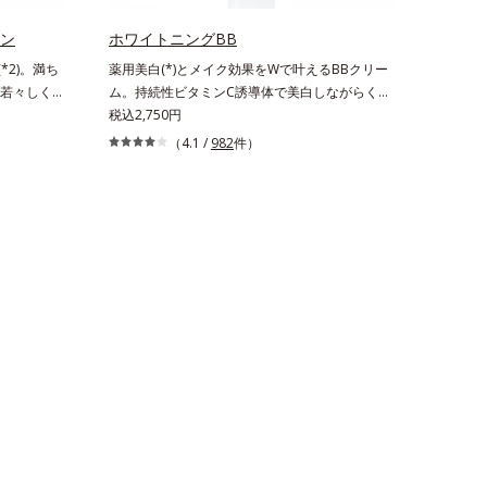
を。効果的なシナジー設計で、あなたのエイジン
叶うシリー
グケアを応援します。*1 メラニンの生成を抑
リと透明感
ョン
ホワイトニングBB
え、シミ・ソバカスを防ぐ（ウォッシュ除く）
のエイジン
*2)。満ち
薬用美白(*)とメイク効果をWで叶えるBBクリー
*2 オルビス内スキンケアシリーズの保湿力*3 年
の生成を抑
若々しく透
ム。持続性ビタミンC誘導体で美白しながらくす
齢に応じたお手入れのこと*4 うるおいによる*5
ュを除く）
肌(*3)の
みのない軽やか美肌を長時間キープ。メイクしな
税込2,750円
乾燥、ハリ・ツヤのなさ*6 乾燥による*7 保湿成
の保湿力
くなめらか
がら日中美白(*)効果も発揮する、薬用美白BBク
分*8 ロニセラカエルレア果汁、ノバラエキス配
（4.1 /
982
件）
 剥がれず
「オルビス
リームです。BBとしては珍しく、持続性ビタミ
合＝うるおいを与えハリと透明感に満ちた肌へ導
る*6 洗
の底上げを
ンC誘導体の配合に成功しました。“薬用美白美容
く保湿成分*9 メマツヨイグサ抽出液、スイカズ
る*8 乾
に着目。点
液に色をつける”製法で生まれたBBだから、塗る
ラエキス配合＝角層のすみずみまで水分・油分を
10 ロニセ
積しがちな
だけで日中も美白効果を発揮。さらに肌のくすみ
保ち、ハリ・ツヤを与える保湿成分*10 気持ちの
＝うるおい
プローチし
をパッと飛ばし、皮脂テカを防ぎながら明るい肌
こと各商品の詳しい情報は商品ページをご覧くだ
保湿成分
 メラニン
を長時間キープします。これ1つで、美白美容
さい。・BEAUTY夏祭りは、こちら
カズラエキス
2 角層ま
液・日焼け止め・化粧下地・ファンデ―ション・
を保ち、ハ
過剰に生成す
コンシーラー・パウダーを兼ねる1本6役。時短
ちのこと
メイクが叶います。* メラニンの生成を抑え、シ
ミ・ソバカスを防ぐ