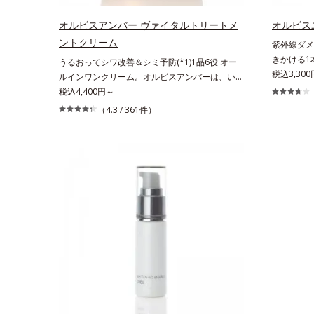
が叶うシリーズに。3ステップで上向き(*10)のハ
リーズに。
リと透明感を。効果的なシナジー設計で、あなた
感を。効果
オルビスアンバー ヴァイタルトリートメ
オルビス
のエイジングケアを応援します。*1 メラニン
ングケアを
ントクリーム
紫外線ダメ
の生成を抑え、シミ・ソバカスを防ぐ（ウォッシ
抑え、シミ
きかける1
うるおってシワ改善＆シミ予防(*1)1品6役 オー
ュを除く）*2 オルビス内スキンケアシリーズ
く）*2 
く透明感の
税込3,300
ルインワンクリーム。オルビスアンバーは、いつ
の保湿力*3 年齢に応じたお手入れのこと*4
力*3 年
(*2)の
も⾃然体で美しくありたいと願う⼤⼈世代に寄り
税込4,400円～
うるおいによる*5 乾燥、ハリ・ツヤのなさ
で*5 う
めらかな肌
添うブランドです。年齢印象研究に基づいた肌サ
*6 乾燥による*7 保湿成分*8 ロニセラカエ
（4.3 /
361
件）
なさ*7 
ルビスユー
イエンスで、複合的なお悩みにアプローチ。大人
ルレア果汁、ノバラエキス配合＝うるおいを与え
カエルレア
上げを図り
世代の肌に向き合い、手軽なお手入れで賢いケア
ハリと透明感に満ちた肌へ導く保湿成分*9 メ
与えハリと
目。点在す
を。ライフスタイルになじむ、若々しい印象(*2)
マツヨイグサ抽出液、スイカズラエキス配合＝角
*10 メ
がちな年齢
作りのサポートをします。オルビスアンバー ヴ
層のすみずみまで水分・油分を保ち、ハリ・ツヤ
配合＝角層
チして、澄
ァイタルトリートメントクリーム「オルビスアン
を与える保湿成分*10 気持ちのこと
リ・ツヤを
ニンの生成
バー ヴァイタルトリートメントクリーム」は、1
齢を重ねた
品で、化粧水、クリーム、シワ改善・美白(*1)美
容液、乳液・保湿液、ネッククリーム(*3)、パッ
クの6役を担い、複合的にアプローチ。Wナイア
シン(*4)によるシワ改善・シミ予防に加え、複合
成分コラーゲンコンプレックスSPが肌のハリを
徹底サポート。肌なじみのよいクリーム構造で角
層まで保湿成分が浸透し、うるおいをギュッと閉
じ込めます。洗顔の後、これ1品だけでマルチに