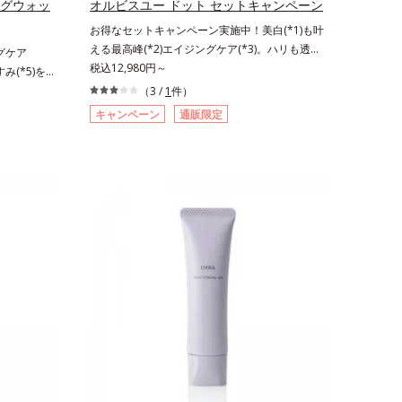
ングウォッ
オルビスユー ドット セットキャンペーン
クダミエキ
を微細化すること*6 アルテアエキス配合＝保湿
お得なセットキャンペーン実施中！美白(*1)も叶
エトキシジ
成分各商品の詳しい情報は商品ページをご覧くだ
える最高峰(*2)エイジングケア(*3)。ハリも透明
ングケア
ール1粒程
さい。・BEAUTY夏祭りは、こちら
感(*4)も結果主義。年齢サイン(*5)の因子に着目
税込12,980円～
み(*5)を
⇒ ザ リ
した肌科学エイジングケア(*3)シリーズ。オルビ
)洗顔料。ハ
りの使用回
（3 /
1
件）
スユー ドットシリーズは、年齢による肌悩み一
(*8)の因
程度）ラージ
キャンペーン
通販限定
つ一つを対処するのではなく、肌で起きているこ
3)シリー
品の詳しい
との根本原因に着目。加齢とともに現れる年齢サ
、年齢によ
EAUTY夏
イン(*5)について研究を進めたところ、弾力感の
く、肌で起
ない状態である「ハリのなさ」や、くすみ(*6)な
とともに現
どが現れている状態である「透明感のなさ」が現
ところ、弾
れることで大人の肌印象に大きな影響を与えてい
や、くすみ
ることが分かりました。そこでオルビスユー ド
透明感のな
ットシリーズは美容成分(*7)として「G.D.F.アク
与えている
ティベーター(*8)」を配合。そして、従来から配
ユー ドッ
合している美白有効成分「トラネキサム酸」を配
.F.アクテ
合しました。さらに、シリーズ共通の美容成分
従来から配
(*7)「GLルートブースター(*9)」を配合すること
ネキサム酸」
で、肌のふっくら感や透明感を叶えます。美白ケ
通の美容成
アしながら多角的なエイジングケアが叶うシリー
配合すること
ズに。3ステップで上向き(*10)のハリと透明感
す。美白ケ