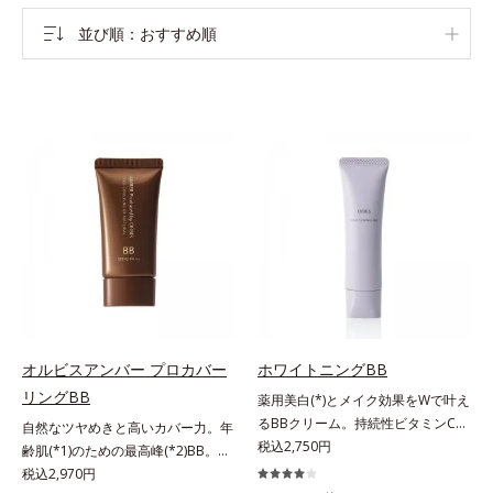
並び順
おすすめ順
オルビスアンバー プロカバー
ホワイトニングBB
リングBB
薬用美白(*)とメイク効果をWで叶え
るBBクリーム。持続性ビタミンC誘
自然なツヤめきと高いカバー力。年
導体で美白しながらくすみのない軽
税込2,750円
齢肌(*1)のための最高峰(*2)BB。年
やか美肌を長時間キープ。メイクし
齢肌(*1)のための最高峰(*2)BBクリ
税込2,970円
ながら日中美白(*)効果も発揮する、