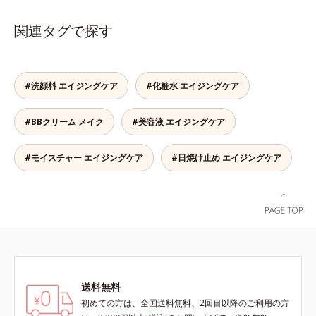
逆転の発想から生まれたBBクリー
ムです。うるおい粒子を濃密な膜で
関連タグで探す
包み込み、高い保湿効果と均一な仕
上がり、化粧持ちを実現しました。
これ1本で、美容液・日焼け止め・
化粧下地・ファンデーション・コン
#洗顔料 エイジングケア
#化粧水 エイジングケア
シーラー・パウダーの6役をこなす
ので、スキンケアの後はBBクリー
#BBクリーム メイク
#美容液 エイジングケア
ムを塗るだけでベースメイクまで一
気に完成。使うほどに肌を美しく整
え、長時間キープします。
#モイスチャー エイジングケア
#日焼け止め エイジングケア
送料無料
初めての方は、全国送料無料、2回目以降のご利用の方