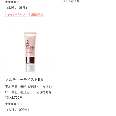
ームです。肌のアラを光でふわりと
（4.1 /
982
件）
薬用美白BBクリームです。BBとし
とばし、くすみや凹凸も軽やかにカ
（3.95 /
101
件）
ては珍しく、持続性ビタミンC誘導
バー。さらに厚みのあるテクスチャ
キャンペーン
通販限定
体の配合に成功しました。“薬用美
ーが均一にのび広がり、しっかりカ
白美容液に色をつける”製法で生ま
バーしながらも自然な仕上がりで
れたBBだから、塗るだけで日中も
す。年齢肌による黄ぐすみや血色の
美白効果を発揮。さらに肌のくすみ
悪さに対応した色設計で、白浮きせ
をパッと飛ばし、皮脂テカを防ぎな
ずパッと明るい印象を叶えます。こ
がら明るい肌を長時間キープしま
れ1本で、日中美容クリーム・日焼
す。これ1つで、美白美容液・日焼
け止め・化粧下地・カラーコントロ
け止め・化粧下地・ファンデ―ショ
ール・コンシーラー・パウダー・フ
ン・コンシーラー・パウダーを兼ね
ァンデーションの7役を兼ねる多機
る1本6役。時短メイクが叶います。
能BB。慌ただしい朝でもパパッと
* メラニンの生成を抑え、シミ・ソ
塗るだけで、厚塗り感のない、自然
バカスを防ぐ
なツヤめきのある美肌に整えます。
メルティーモイストBB
*1 年齢を重ねた肌*2 オルビス内BB
下地不要で極うる美肌へ。うるお
クリームのカバー力
い・美しい仕上がり・化粧持ちを実
現。美容液製法の極上BBクリー
税込2,750円
ム。ファンデーションに美容成分を
加える一般的な製法ではなく、美容
（4.11 /
1090
件）
液にファンデーション機能をつける