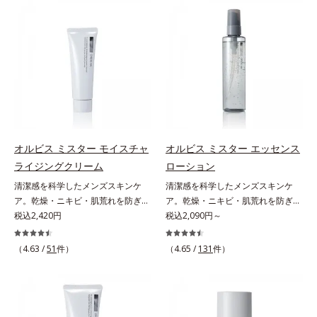
(*3)。ニキビ・肌荒れ予防有効成分
ジングは不要。通勤にも長時間のレ
と保湿成分を新たに配合。これまで
ジャーにも、毎日手軽にお使いいた
の乾燥・テカリへのケアはそのまま
だけます。高いUVカット力を持つ
に、肌荒れ・ニキビ予防など“今”の
アイテムは本来多くのオイルが必要
肌悩みに応え、“未来”を見据えて好
ですが、オルビス ミスターは少な
印象の鍵となるハリ・ツヤへもアプ
いオイル(*1)でも多くのUVカット成
ローチする進化を遂げました。うる
分を抱え込む技術を採用しました。
おいを逃しやすい男性肌に着目し、
さらに皮脂吸着パウダー(*2)も配
アイテム同士をなじみやすくする
合。ベタつきにくいみずみずしい使
「うるおいコネクト設計」を採用。
用感で、塗ることでスキンケア後の
オルビス ミスター モイスチャ
オルビス ミスター エッセンス
8アイテム分の機能を3ステップに集
ようなサラサラ肌が続きます。大人
ライジングクリーム
ローション
約し、よりシンプルなお手入れで、
男性の悩み、シミ(*3)とテカリ(*4)
清潔感を科学したメンズスキンケ
清潔感を科学したメンズスキンケ
ハリ・ツヤのある好印象な清潔透明
の両方に応えるアイテムです。*1
ア。乾燥・ニキビ・肌荒れを防ぎハ
ア。乾燥・ニキビ・肌荒れを防ぎハ
肌(*1)へ導きます。*1 うるおいによ
自社比較*2 アクリレーツコポリマ
リ・ツヤのある、好印象な清潔透明
税込2,420円
リ・ツヤのある、好印象な清潔透明
税込2,090円～
る透明感のある肌*2 男性の顔画像
ー配合＝化粧持ち向上成分*3 日焼
肌(*1)へ。オルビスミスターは、男
肌(*1)へ。オルビス ミスターは、男
を用いた印象評価において、基準画
けによるシミ予防*4 皮脂吸着によ
性の清潔感、爽やかさ、若々しさの
性の清潔感、爽やかさ、若々しさの
像に対して、頬全体に輝度分布がな
（4.63 /
51
件）
るテカリ防止
（4.65 /
131
件）
印象を科学的に検証し、ポジティブ
印象を科学的に検証し、ポジティブ
だらかな光（ツヤ）があると、爽や
な光（＝ツヤ）が男性の印象に重要
な光（＝ツヤ）が男性の印象に重要
かさ印象が高く評価されたこと*3
であること(*2)を業界で初めて発見
であること(*2)を業界で初めて発見
2022年12月22日時点で、科学文献
(*3)。ニキビ・肌荒れ予防有効成分
(*3)。ニキビ・肌荒れ予防有効成分
データベースPubMed及びGoogle