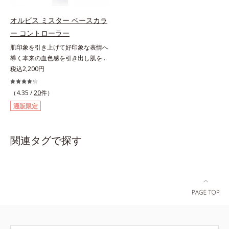
法】①使用前にビンを軽く振りま
ることを忘れてしまうようなサラサ
す。②筆と軸についた液をビンの口
ラの感触で、いつでも絶好調の肌を
オルビス ミスター ベースカラ
元でしごき、量を調整してから自爪
叶えます(*)。* メイク効果による
ー コントローラー
に直接塗ります。2度塗りすると、
【ご使用方法】2～3ｍｍくり出し、
肌印象を引き上げて好印象な表情へ
より美しい仕上がりになります。
カバーしたい部分に直接つけてくだ
導く本来の血色感を引き出し肌を均
さい。さらにカバー効果を出したい
一に整えるベースカラー。スキンケ
税込2,200円
ときは、重ねづけしてください。
ア感覚で絶好調な肌へ整えるベース
コントロールカラーです。肌トラブ
（4.35 /
20
件）
ルを“覆い隠す”のではなく、“光で整
通販限定
える”オレンジフィルター理論に着
目。疲れた印象を与える青クマや青
ヒゲ、毛穴の影などの「青」を引い
関連タグで探す
て、血色のよいイキイキとした印象
の「赤」を肌にプラス。毛穴のデコ
ボコやザラつき、肌色のムラを光で
整え、肌本来の魅力を引き出し、印
象をランクアップさせます。日本人
男性の肌色に合わせた色設計で、ど
んな肌色でも自然な仕上がりを叶え
ます。ベタつくのに乾燥する男性の