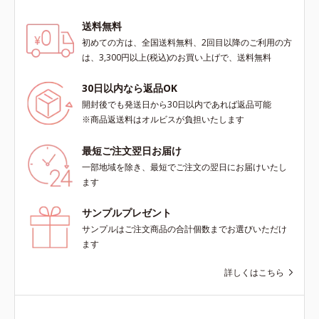
肌に、うるおいを与えつつ皮脂分泌
をコントロールするスキンケア成分
送料無料
を配合。夕方までベタつき＆乾燥知
初めての方は、全国送料無料、2回目以降のご利用の方
らずの、清潔感のある肌が続きま
は、3,300円以上(税込)のお買い上げで、送料無料
す。さらにSPF20・PA++の紫外線カ
ット効果で、日常シーンの紫外線を
30日以内なら返品OK
カット。洗顔料で簡単に落とすこと
開封後でも発送日から30日以内であれば返品可能
ができ、スキンケアの延長で使いや
※商品返送料はオルビスが負担いたします
すい、みずみずしいクリームタイプ
です。【ご使用方法】スキンケアの
最短ご注文翌日お届け
後、適量（パール1～2粒大程度）を
とり、顔全体に少量ずつムラなくの
一部地域を除き、最短でご注文の翌日にお届けいたし
ばします。
ます
サンプルプレゼント
サンプルはご注文商品の合計個数までお選びいただけ
ます
詳しくはこちら