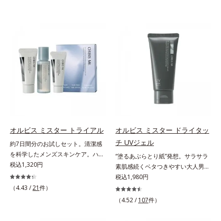
オルビス ミスター トライアル
オルビス ミスター ドライタッ
チ UVジェル
約7日間分のお試しセット。清潔感
を科学したメンズスキンケア。ハ
“塗るあぶらとり紙”発想。サラサラ
リ・ツヤのある、好印象な清潔透明
税込1,320円
素肌感続くベタつきやすい大人男性
肌(*1)へ。オルビス ミスターは、男
肌のための日焼け止めジェル。メン
税込1,980円
性の清潔感、爽やかさ、若々しさの
ズブランド「オルビス ミスター」
（4.43 /
21
件）
印象を科学的に検証し、ポジティブ
の日焼け止めです。SPF50+・
（4.52 /
107
件）
な光（＝ツヤ）が男性の印象に重要
PA++++で紫外線からしっかりガー
であること(*2)を業界で初めて発見
ド。顔にもからだにも使え、クレン