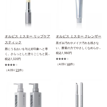
肌悩みに応え、“未来”を見据えて好
6つの役割を担うことができます。2
ーラ化成研究所調べ）
ーラ化成研究所調べ）
印象の鍵となるハリ・ツヤへもアプ
種の保湿成分“モイストGT(*)”と“ヒ
ローチする進化を遂げました。うる
アルロン酸(*)”配合の美容液感触で
おいを逃しやすい男性肌に着目し、
みずみずしくさらりとのび広がり、
アイテム同士をなじみやすくする
スキンケア後のようななめらかな仕
「うるおいコネクト設計」を採用。
上がりを実現いたします。様々な肌
8アイテム分の機能を3ステップに集
印象の男性に幅広く使っていただけ
オルビス ミスター リップケア
オルビス ミスター クレンザー
約し、よりシンプルなお手入れで、
る色設計を採用しており、明るめ～
スティック
黒ずみ汚れやメイク汚れを残さな
ハリ・ツヤのある好印象な清潔透明
標準的な肌印象の方用の01は、普段
い、酵素の力でやさしくなめらかに
肌(*1)へ導きます。*1 うるおいによ
唇にうるおいを与え好印象へと導
スキンケアをしっかり行っている美
洗い上げるW洗顔不要のスペシャル
税込1,980円
る透明感のある肌*2 男性の顔画像
く。さらっとした塗りごこちと質感
容本格派の男性にもおススメです。
クレンザー。過剰な皮脂とその皮脂
を用いた印象評価において、基準画
で自然で好印象な口元に。さらっと
税込1,320円
一方で、やや暗め～暗めの肌印象の
汚れが詰まって発生する黒ずみ汚れ
像に対して、頬全体に輝度分布がな
した軽やかな塗りごこちでありなが
方用の02は、昔に比べて顔色がさえ
（4.09 /
44
件）
に着目。古い角層を洗い流す洗浄成
だらかな光（ツヤ）があると、爽や
らも、唇にうるおいを与える「モイ
ないと感じる大人の男性に、マイナ
（4.09 /
23
件）
分「リンゴ酸」と過剰な皮脂を溶か
かさ印象が高く評価されたこと*3
ストキープ処方」採用で、「唇のか
ス年齢を叶えるアイテムとしておス
し出す脂質分解酵素「リパーゼ」を
2022年12月22日時点で、科学文献
さつきはケアしたいけど、リップク
スメです。* うるおいを与える保湿
組み合わせた複合洗浄成分「リンゴ
データベースPubMed及びGoogle
リームはべたつくから苦手」という
成分【ご使用方法】・スキンケアの
酸 LP(*1)」を配合し、毛穴の黒ずみ
scholarにより国内化粧品業界にお
リップクリームに苦手意識を感じる
後、適量（直径1cm程度の粒）をと
汚れを繰り返しません。さらに、
いて該当文献がないことを確認（ポ
方でも使用しやすい設計に。ツヤを
り、顔全体に少量ずつムラなくのば
「CISブースター(*2)」配合で、あな
ーラ化成研究所調べ）
抑えた質感で、自然で好印象な口元
します。・オルビス ミスター ベー
た本来の清潔透明肌へと導きます。
へと導きます。3種の植物性保湿成
スカラー コントローラー ハイカバ