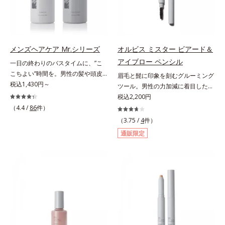
毛穴の汚れをしっかり洗い流す期待
分を組み合わせた「MULTI-３※」
ータイプはクレンジングによる洗顔
感が高まる黒と、優しく肌に吸い付
を配合。さらに、ミツロウ、ヒアル
が必要です。※衣服につかないよう
くようなとろけ感のジェル状テクス
ロン酸、コラーゲン配合で、唇にう
にご注意ください。衣服に色がつい
チャー。毛穴の黒ずみもメイクもし
るおいを与えます。※センブリエキ
た場合は、すぐに洗剤で丁寧に洗っ
っかり洗い流し、洗いあがりはつる
ス、ビワ葉エキス、カミツレ花エキ
てください。
メンズヘアケア Mr.シリーズ
オルビス ミスター ビアード＆
んとした肌に。泡立て不要であわた
ス：唇にうるおいを与える保湿成分
アイブロー ペンシル
一日の終わりのバスタイムに、”こ
だしい朝も疲れて帰ってきた夜も手
こちよい”時間を。男性の髪や頭皮
眉毛と髭に印象を刻むグルーミング
軽にご使用いただけます。*1 リパ
は汗や余分な皮脂に加え、ハードワ
税込1,430円～
ツール。男性の力加減に着目した絶
ーゼ、リンゴ酸*2 イソステアリル
ックスやスプレーなど性質が異なる
妙な柔らかさと肌なじみ・密着感を
税込2,200円
アスコルビルリン酸２Na、プラン
汚れがたまりやすい環境にありま
計算したフィックスブレード処方
（4.4 /
86
件）
クトンエキス、ハス花エキス、乳酸
す。「フォーカスクレンジング成分
と、テクニック不要で太い部分も細
桿菌/セイヨウナシ果汁発酵液、ア
（3.75 /
4
件）
(*1)」を採用することで、髪や頭皮
い部分も自由自在に描き足せるマル
ルギニン【ご使用ステップ】オルビ
通販限定
に負担をかけずに化学成分による汚
チブレード処方を採用。眉毛を描き
ス ミスター クレンザー ⇒ 化粧水
れも1度洗いで落とす設計のシャン
慣れていない男性でも簡単に理想の
⇒ 保湿液※洗顔料と置き換えてご
プーを実現しました。また、うるお
眉毛を描くことができます。なりた
使用いただけます。※週2～3回のス
いを与える「バイオモイスト成分
い印象や髪色に合わせて選べる2色
ペシャル洗顔としてのご使用をおす
(*2)」を配合することで、頭皮の油
展開。ブレイブグレー：きりっとし
すめいたしますが、クレンジング料
分と水分のバランスを整え、髪と頭
た精悍な印象に導くシックグレー。
としてお使いいただく場合や、お肌
皮をすこやかに保ちます。さらにコ
黒髪の人におすすめ。スタイリッシ
の状態に合わせて毎日お使いいただ
ンディショナーには髪の1本1本を均
ュブラウン：柔らかい印象に導くス
いても問題ありません。【ご使用方
一な膜で包み込む「プレスタイリン
タイリッシュブラウン。茶色味がか
法】①適量(さくらんぼ 1粒程度)を