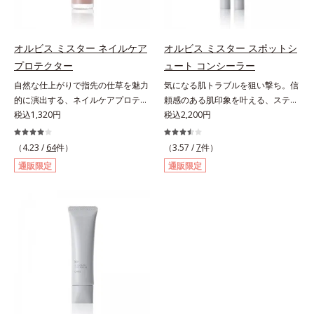
グ成分(*3)」を採用し、コーティン
った髪色の人におすすめ。【ご使用
とり、乾いた肌の上で優しくらせん
グ効果により夜にしっかり整えた髪
方法】■眉毛に使用する場合①付属
を描くように、よくなじませます。
の形状をキープしやすい状態に整
のスクリューブラシで毛流れを整え
②指先の感触が軽くなったら、水ま
オルビス ミスター ネイルケア
オルビス ミスター スポットシ
え、スタイリングしやすい髪へ導き
た後、中央から眉山に向かって眉毛
たはぬるま湯でよく洗い流します。
プロテクター
ュート コンシーラー
ます。深呼吸したくなる爽やかでや
の隙間を埋めるように描きます。②
※W洗顔は不要です。
さしいグリーン＆ハーブの香りで、
自然な仕上がりで指先の仕草を魅力
気になる肌トラブルを狙い撃ち。信
眉山から眉尻へ描き、眉頭を整えま
毎日をタフに頑張る男性の心を解き
的に演出する、ネイルケアプロテク
頼感のある肌印象を叶える、スティ
す。③最後に、スクリューブラシで
ほぐします。*1 ラウリルグルコシ
ター。ハーフマットな仕上がりで自
税込1,320円
ックコンシーラー。自然な仕上がり
税込2,200円
全体を軽くぼかします。■ヒゲやも
ド、ラウリン酸ポリグリセリル-10
爪をきれいに整え、日常の何気ない
とカバー力を両立させた、スティッ
みあげに使用する場合①付属のスク
＝皮脂、スタイリング剤など複合的
手元・指先の仕草を魅力的に演出す
ク状のコンシーラーです。「6mm
リューブラシで毛流れを整えた後、
（4.23 /
64
件）
（3.57 /
7
件）
な汚れを落とす成分*2 グリチルリ
る、ネイルケアプロテクターで
口径スポットシューター設計」で、
軸先の細い方を使って毛を一本ずつ
通販限定
通販限定
チン酸２K、アルテロモナス発酵エ
す。“塗ってる感”がなく、自爪をナ
まるでバスケのシュートを決めるよ
書き足すように足りない部分や整え
キス（微生物由来）、イワベンケイ
チュラルに美しく見せる（01）。使
うに、突然のニキビやシミ、クマな
たい部分を描きます。②最後に毛流
根エキス（植物由来）＝頭皮にうる
い方は簡単、爪にそのままひと塗り
どの肌トラブルを簡単に狙い撃ち。
れに沿ってスクリューブラシで軽く
おいを与える保湿成分*3 PPG-3カ
するだけ。スピーディマット処方で
線を描くように気になる部分を塗り
ぼかします。
プリリルエーテル＝毛髪の水分・油
すばやく乾き、何かと目に触れがち
つぶし、指でやさしくなじませるだ
分を保ち、髪をまとまりやすく整え
な指先に、さり気なく信頼感を宿し
けで肌トラブルを自然にぼかしてカ
る成分
ます。【色説明】（01）：”塗って
バー。指にとって重ねづけすると、
る感”を感じさせない、ほんのり血
さらにハイカバーな仕上がりに。テ
色感を与え清潔感のある好印象な手
クニック不要で初心者でも安心の使
元へ導くくすみピンク【ご使用方
いごこちを実現しました。つけてい