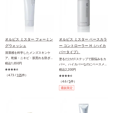
と保湿成分を新たに配合。これまで
と保湿成分を新たに配合。これまで
scholarにより国内化粧品業界にお
の乾燥・テカリへのケアはそのまま
の乾燥・テカリへのケアはそのまま
いて該当文献がないことを確認（ポ
に、肌荒れ・ニキビ予防など“今”の
に、肌荒れ・ニキビ予防など“今”の
ーラ化成研究所調べ）アレルギーテ
肌悩みに応え、“未来”を見据えて好
肌悩みに応え、“未来”を見据えて好
スト済＝全ての方にアレルギーが起
印象の鍵となるハリ・ツヤへもアプ
印象の鍵となるハリ・ツヤへもアプ
こらないということではありませ
ローチする進化を遂げました。うる
ローチする進化を遂げました。うる
ん。ノンコメドジェニックテスト済
おいを逃しやすい男性肌に着目し、
おいを逃しやすい男性肌に着目し、
＝すべての人にコメド（ニキビのも
アイテム同士をなじみやすくする
アイテム同士をなじみやすくする
と）ができないというわけではあり
オルビス ミスター フォーミン
オルビス ミスター ベースカラ
「うるおいコネクト設計」を採用。
「うるおいコネクト設計」を採用。
ません。
グウォッシュ
ー コントローラー H（ハイカ
8アイテム分の機能を3ステップに集
8アイテム分の機能を3ステップに集
バータイプ）
清潔感を科学したメンズスキンケ
約し、よりシンプルなお手入れで、
約し、よりシンプルなお手入れで、
ア。乾燥・ニキビ・肌荒れを防ぎハ
塗るだけの1ステップで肌悩みをカ
ハリ・ツヤのある好印象な清潔透明
ハリ・ツヤのある好印象な清潔透明
リ・ツヤのある、好印象な清潔透明
税込1,650円
バー。ハイカバーなのにベースメイ
肌(*1)へ導きます。*1 うるおいによ
肌(*1)へ導きます。*1 うるおいによ
肌(*1)へ。オルビス ミスターは、男
クしていることがばれにくく、肌印
税込2,200円
る透明感のある肌*2 男性の顔画像
る透明感のある肌*2 男性の顔画像
性の清潔感、爽やかさ、若々しさの
象をあげる。オルビスの肌研究の知
を用いた印象評価において、基準画
（4.73 /
105
件）
を用いた印象評価において、基準画
印象を科学的に検証し、ポジティブ
見から、男性の肌色の特長をとら
像に対して、頬全体に輝度分布がな
像に対して、頬全体に輝度分布がな
（4.6 /
5
件）
な光（＝ツヤ）が男性の印象に重要
え、男性の肌だからこそなじむよう
だらかな光（ツヤ）があると、爽や
だらかな光（ツヤ）があると、爽や
通販限定
であること(*2)を業界で初めて発見
に設計した、自然な仕上がりとカバ
かさ印象が高く評価されたこと*3
かさ印象が高く評価されたこと*3
(*3)。ニキビ・肌荒れ予防有効成分
ー力を両立させたBBクリームで
2022年12月22日時点で、科学文献
2022年12月22日時点で、科学文献
と保湿成分を新たに配合。これまで
す。これ1本で美容液、日焼け止
データベースPubMed及びGoogle
データベースPubMed及びGoogle
の乾燥・テカリへのケアはそのまま
め、コンシーラー、化粧下地、ファ
scholarにより国内化粧品業界にお
scholarにより国内化粧品業界にお
に、肌荒れ・ニキビ予防など“今”の
ンデーション、フェイスパウダーの
いて該当文献がないことを確認（ポ
いて該当文献がないことを確認（ポ