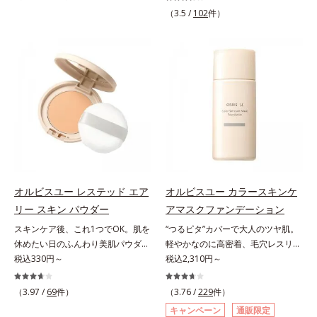
分(*2)が毛穴をカバー。毛穴をフラ
です。多方向へ光を拡散し、高いソ
（3.5 /
102
件）
ットに整えてつるんとなめらかに。
フトフォーカス効果で毛穴や色ムラ
ファンデが毛穴に落ちる隙をつくら
をふわりとカバーします。さらに肌
ず、メイクのりがUPします。水分
との親和性が高いアミノ酸系パウダ
と皮脂のバランスを整え、乾燥＆ベ
ー(*)を配合。みずみずしく肌になじ
タつきレスに。さらに毛穴周りの肌
み、厚塗り感なくピタッと密着しま
にうるおいを与え、キュッと引き締
す。毛穴、シミ、くすみ、凹凸、色
め＆ハリ感をUPさせます。また皮
ムラなどの大人の肌悩みをポンポン
脂を感知するとギュッと固まる膜を
するだけで簡単にカバーし、まるで
採用。ファンデーションのくずれや
素肌そのものが美しくなったよう
毛穴落ちを防ぎ、キレイが長持ちし
な、うるツヤ美肌を演出します。*
ます。軽やかにのびるリキッドが肌
ラウロイルリシン配合＝肌なじみを
にほわっとべールをかけて、肌キメ
良くする仕上がり向上粉体
オルビスユー レステッド エア
オルビスユー カラースキンケ
がふっくら整うかのよう(*3)。つっ
リー スキン パウダー
アマスクファンデーション
ぱらないここちよい密着感で、さま
スキンケア後、これ1つでOK。肌を
“つるピタ”カバーで大人のツヤ肌。
ざまなタイプのファンデと併用でき
休めたい日のふんわり美肌パウダ
軽やかなのに高密着、毛穴レスリキ
ます。毛穴が気になる箇所への部分
ー。ふんわり美肌が叶う、うるおい
税込330円～
ッドファンデ。みずみずしく、とけ
税込2,310円～
使いもOK。*1 ファンデーションが
パウダーです。3色の光を操るパウ
込むように密着カバー毛穴レスでな
くずれて毛穴に落ちること*2 酸化
ダーがツヤと透明感を演出。ソフト
めらかな質感美へ導く、リキッドフ
チタン配合＝カバー力向上成分*3
（3.97 /
69
件）
（3.76 /
229
件）
フォーカス効果で肌のアラや影をぼ
ァンデーション「カバーはしたいけ
メイク効果による
キャンペーン
通販限定