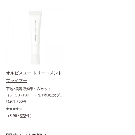
かし、毛穴やくすみもサラッとカバ
ど厚塗り感はイヤ」「素肌がもとも
ー。ふんわり軽いつけごこちながら
とキレイな人だと思われたい」そん
美肌質感を叶えます。さらに花粉や
なお客様の声から誕生した、軽やか
ちり・ホコリ、紫外線などの外的刺
なのにピタッと密着し、肌悩み
激から肌をガードします。スキンケ
を“つるん”と隠すリキッドファンデ
ア後にこれひとつでライトメイク効
ーションです。年齢とともに増えて
果。クレンジング不要で、紫外線吸
いくお悩みを自然に隠しつつも、ま
収剤やグリセリン、パラベンもフリ
るで“素肌美人”に見える仕上がりを
ー処方。肌を休ませたい日、リモー
叶えるのは、微細で均一なカバー粉
トワークの時、近所へちょこっとお
体(*1)が大きさの異なる毛穴にも隙
出かけする時など、しっかりメイク
なくフィットするから。粉体の表面
は負担に感じる日におすすめです。
にダマ防止の特殊コーティングを施
オルビスユー トリートメント
すことで、カバー粉体は薄く・均一
プライマー
に凹凸へフィット。毛穴や色ムラを
下地×美容液効果×UVカット
カバーしながら自然な仕上がりを叶
（SPF50・PA+++）で1本3役のプラ
えます。また、ファンデーションを
イマー。凹凸をつるんとなめらかに
税込1,760円
つけている間に保湿成分が肌へ浸透
(*1)整え、化粧ノリUPの高機能化粧
(*2)するスキンコンディショニング
下地。“塗るたび高まる、素肌の美
セラム設計(*3)を採用。肌に触れた
（3.96 /
378
件）
しさ” 肌本来の美しさを引き出す
瞬間、保湿成分が浸透しうるおいを
『オルビスユー』発想で、乾燥によ
与えます。キメを整え、磨かれたよ
る小ジワをカバーしてハリ肌に整え
うな透明感とツヤを生み出すこと