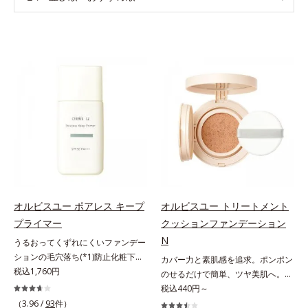
オルビスユー ポアレス キープ
オルビスユー トリートメント
プライマー
クッションファンデーション
N
うるおってくずれにくいファンデー
ションの毛穴落ち(*1)防止化粧下
カバー力と素肌感を追求。ポンポン
地。ファンデーションの毛穴落ち
税込1,760円
のせるだけで簡単、ツヤ美肌へ。カ
(*1)防止化粧下地です。毛穴
バー力と素肌感を両立する、簡単ツ
税込440円～
1/10000サイズのマイクロカバー成
ヤ美肌クッションファンデーション
（3.96 /
93
件）