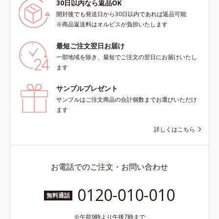
30日以内なら返品OK
ーします。【ラスティング効果】皮
脂選択テカリ防止成分(*5)テカリの
開封後でも発送日から30日以内であれば返品可能
主成分を選択的に吸収し、うるおい
※商品返送料はオルビスが負担いたします
はしっかり残すことでカバー力を保
ちます。*1 メイク効果による*2 角
最短ご注文翌日お届け
層の範囲内*3 スキンプロテクト※
一部地域を除き、最短でご注文の翌日にお届けいたし
複合成分配合＝肌を保護し、乾燥を
ます
防ぐ複合成分 ※ ビルベリー葉エ
キス、タベブイアインペチギノサ樹
サンプルプレゼント
皮エキス*4 グリセリルグルコシド
サンプルはご注文商品の合計個数までお選びいただけ
（保湿成分）、（ジメチコン／ビニ
ます
ルジメチコン）クロスポリマー、ジ
メチコン（カバー成分）*5 アクリ
詳しくはこちら
レーツコポリマー
お電話でのご注文・お問い合わせ
0120-010-010
無料通話
午前9時より午後7時まで