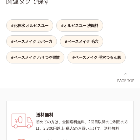
関連タグで探す
る高機能化粧下地毛穴や小ジワの凹
で、“つるん”とした光のヴェールを
凸をつるんとなめらかに(*1)。スキ
まとったような仕上がりに。*1 ス
ンケア発想の化粧下地です。保湿成
キンフィットカラー成分（酸化チタ
分が肌全層(*2)に働きかけて、肌の
ン、酸化鉄、ステアロイルグルタミ
#化粧水 オルビスユー
#オルビスユー 洗顔料
うるおいをグンとアップ＆リッチな
ン酸2Na）配合＝自然な仕上がりで
クリームのようにぴたっと密着。乾
肌悩みをカバーする粉体*2 角層ま
#ベースメイク カバー力
#ベースメイク 毛穴
燥による小ジワを目立たなく(*1)
で*3 肌のキメを整え、粉体を密着
し、つるんとしたハリ肌に仕上げま
させる設計のこと
す。むやみに隠すのではなくふわり
#ベースメイク ハリつや習慣
#ベースメイク 毛穴つるん肌
と光を拡散させ、メイク×スキンケ
アのW効果で軽やかな美肌を印象づ
けます。紫外線吸収剤フリーなのに
高SPF値、さらにスキンプロテクト
複合成分(*3)が、ブルーライト、紫
外線、大気中の微粒子汚れなどの外
的ダメージから肌表面をガードしま
す。【カバー効果】保湿性凹凸カバ
送料無料
ー複合成分(*4)肌悩みが気になる時
初めての方は、全国送料無料、2回目以降のご利用の方
でも、ただ隠すだけでなく、乾きや
は、3,300円以上(税込)のお買い上げで、送料無料
すい肌にうるおいを届けながら、光
拡散効果で乾燥小ジワや毛穴もカバ