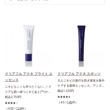
クリアフル アクネ ブライト エ
クリアフル アクネ スポッツ
ッセンス
大人ニキビの進行を防ぎ速攻＆集中
ケアする薬用エッセンス。アンズ果
ニキビもシミも作りたくない…！ク
汁が角層をやわらかくほぐして、毛
税込1,320円
リアな肌へ保つニキビあと(*1)ケア
穴づまりを防ぎ、薬用成分を素早く
(*2)美容液。クリアな肌へ保つ、ニ
税込2,750円
浸透させます。さらにイオウ、グリ
キビあと(*1)ケア(*2)美容液です。
（4.5 /
145
件）
チルリチン酸ジカリウムがニキビ、
ニキビあとをケアしてシミを予防す
（4.02 /
124
件）