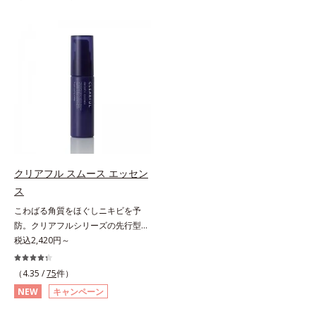
肌荒れを防ぎ、すこやかな肌に整え
ることで、つるんと均一な美肌に整
ます。気になる部分にピタッと密着
えます。3種類のビタミンＣ誘導体
する半透明ジェルタイプです。ま
(*3)でシミとソバカスを防ぎ、和漢
た、メイクの上からでもご使用いた
植物由来成分とコラーゲンでニキ
だけます。
ビ・肌荒れ予防と保湿にアプローチ
します。こっくりテクスチャーが肌
の上でほぐれてするっとなじみ、ベ
タつかず、みずみずしさとなめらか
さあふれるすこやかな肌に整えま
す。気になるスポットにご使用くだ
さい。*1 ニキビあととは、色素沈
着のある肌ではなく、ニキビが治っ
クリアフル スムース エッセン
たあとの健常な状態に戻った肌のこ
ス
とです。*2 日焼けによるメラニン
こわばる角質をほぐしニキビを予
の生成を抑え、シミ・ソバカスを防
防。クリアフルシリーズの先行型美
ぐ。ニキビ・肌荒れを防ぐ。保湿ケ
容液。くり返しニキビの根本原因と
税込2,420円～
アのこと。*3 L-アスコルビン酸 2-
毛穴の両方にアプローチする、薬用
グルコシド、リン酸L-アスコルビン
ニキビスキンケア「クリアフルシリ
酸Mg、3-0-エチルアスコルビン酸
（4.35 /
75
件）
ーズ」の先行型美容液です。こわば
NEW
キャンペーン
った角質をやわらかくほぐし、毛穴
詰まりの起こりにくいなめらかな肌