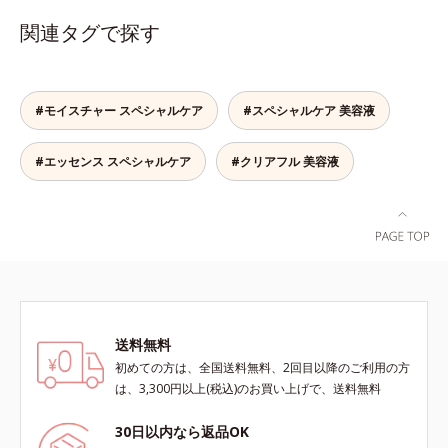
へ。化粧水の肌なじみをサポート
関連タグで探す
し、すっとなじむ素直な肌を目指し
ます。またクリアフルシリーズに配
合されているのと同じ、5種の和漢
植物由来成分や「ナノVCショット
#モイスチャー スペシャルケア
#スペシャルケア 美容液
カプセル」を採用。化粧水前に塗る
だけの簡単ケアで、ゴワつきや肌荒
#エッセンス スペシャルケア
#クリアフル 美容液
れ、ニキビを予防します。【ご使用
ステップ】洗顔の後、化粧水の前に
お使いいただく先行型美容液です。
※敏感肌対象パッチテスト済（すべ
ての人に皮膚刺激がおきないという
わけではありません）※アレルギー
テスト済＝全ての方にアレルギーが
おきないということではありません
※ノンコメドジェニックテスト済＝
送料無料
すべての人にコメド（ニキビのも
初めての方は、全国送料無料、2回目以降のご利用の方
と）ができないというわけではあり
は、3,300円以上(税込)のお買い上げで、送料無料
ません
30日以内なら返品OK