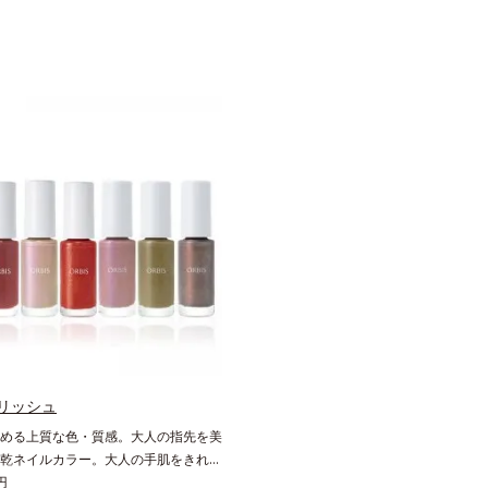
リッシュ
める上質な色・質感。大人の指先を美
乾ネイルカラー。大人の手肌をきれい
落ち着いた色展開の速乾ネイルカラー
円