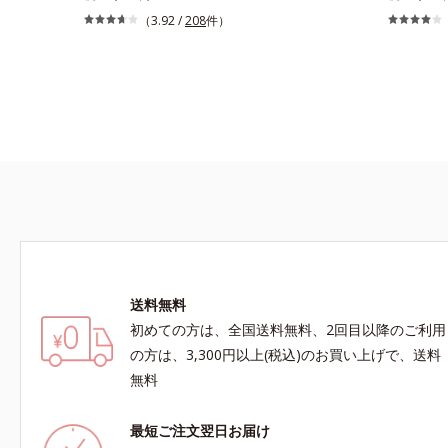
ジできるベースコートです。爪を保護して美爪を
（マニキュ
（3.92 /
208
件）
キープしつつ、お手持ちのネイルカラーの印象を
色あせない
変えておしゃれを楽しめます。大人の手肌をきれ
上質な色・
いに見せる落ち着いた色展開の「ネイルポリッシ
処方(*1
ュ」、質感によって異なる魅力を楽しめる「トッ
ます。速乾
プコート」と組み合わせることで、いろいろな表
かいアレン
情のネイルが楽しめます。
とハケを短
しています
し、爪をい
魅力を楽し
じむ色合い
コート」と
を楽しめま
ジメチコン
送料無料
酸化Al 
初めての方は、全国送料無料、2回目以降のご利用
オレンジ果
ス、セイヨ
の方は、3,300円以上(税込)のお買い上げで、送料
ス、カミツ
無料
最短ご注文翌日お届け