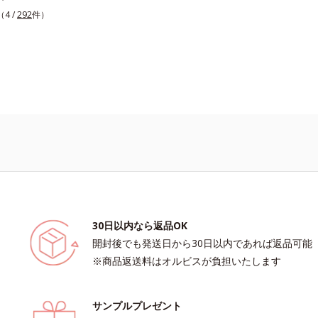
ア）です。長い年月を経ても美しさが
（4 /
292
件）
アート作品のように、ずっと楽しめる
質感にこだわりました。「クリア発色
)」により、見たままの美しい発色が叶い
性も従来品よりさらにアップ。また細
ジをしやすくするため、持ち手の長さ
くして爪への距離が近くなるよう工夫
。ネイルケア成分を6種(*2)も配合
たわる仕様です。質感によって異なる
める「トップコート」、より自分にな
にニュアンスチェンジできる「ベース
組み合わせることで、いろいろな表情
す。*1 見たままの発色が叶う処方＝
、ステアロイルグルタミン酸2Na、水
*2 レモングラス葉/茎エキス、マンダリン
30日以内なら返品OK
皮エキス、センチフォリアバラ花エキ
開封後でも発送日から30日以内であれば返品可能
ウミザクラ果実エキス、ブドウ葉エキ
※商品返送料はオルビスが負担いたします
レ花エキス（すべて保湿成分）
サンプルプレゼント