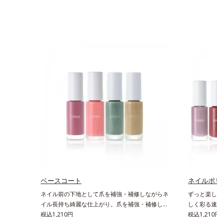
ベースコート
ネイルポ
ネイル前の下地として爪を補強・補修しながらネ
ずっと楽し
イル長持ち綺麗な仕上がり。爪を補強・補修しつ
しく彩る速
つ、より自分になじむ色合いにニュアンスチェン
税込1,210円
に見せる、
税込1,210