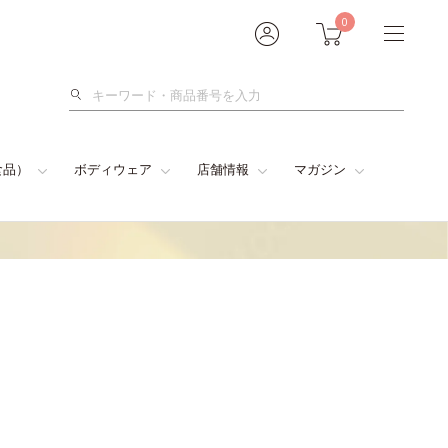
0
検
索
食品）
ボディウェア
店舗情報
マガジン